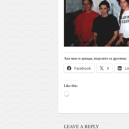
православље
забрањена историја
ћирилица
породичне приче
прота Воја
уместо твитера
Ако вам се допада, поделите са другима:
календар српски
азбуки и књиге
Facebook
X
Li
Окинава карате
Like this:
најновије на блогу
Loading…
моје белешке
историја каратеа
бубиши
карате
LEAVE A REPLY