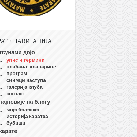
РАТЕ НАВИГАЦИЈА
тсунами дојо
упис и термини
плаћање чланарине
програм
снимци наступа
галерија клуба
контакт
најновије на блогу
моје белешке
историја каратеа
бубиши
карате