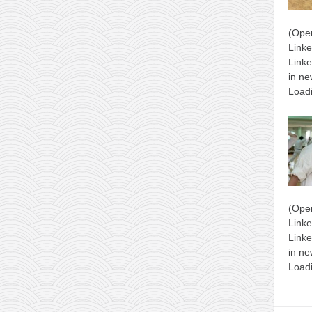
(Ope
Link
Linke
in ne
Load
(Ope
Link
Linke
in ne
Load