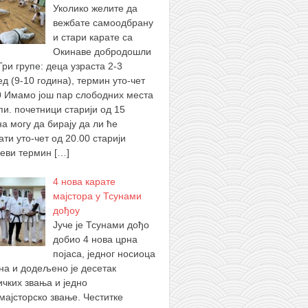
Уколико желите да
вежбате самоодбрану
и стари карате са
Окинаве добродошли
Три групе: деца узраста 2-3
ед (9-10 година), термин уто-чет
0 Имамо још пар слободних места
пи. почетници старији од 15
на могу да бирају да ли ће
ти уто-чет од 20.00 старији
севи термин
[…]
4 нова карате
мајстора у Тсунами
дођоу
Јуче је Тсунами дођо
добио 4 нова црна
појаса, једног носиоца
ана и додељено је десетак
ичких звања и једно
мајсторско звање. Честитке