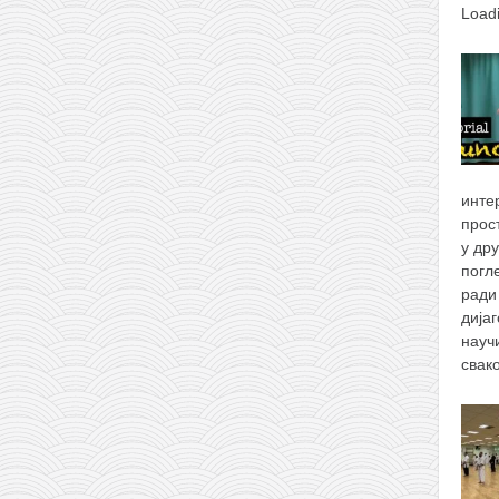
Load
инте
прос
у др
погл
ради
дија
науч
свак