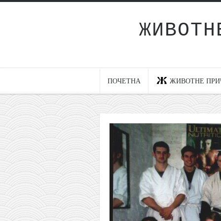
ЖИВОТН
Почетна
Животне приче
најновије на блогу
ПОЧЕТНА
ЖИВОТНЕ ПРИ
интернет пословање
исхраном до здравља
мој хаику
моменти и места
бонус садржај
светлопис
законоправило
духовни отац