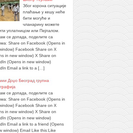
Због корона ситуације
плаћање у кешу неће
бити могуће и
чланарину можете
ити уплатницом или Пејпалом.
вам се допада, поделите са
има: Share on Facebook (Opens in
window) Facebook Share on X
ns in new window) X Share on
edIn (Opens in new window)
dIn Email a link to a
[…]
ами Доџо Београд групна
графија
вам се допада, поделите са
има: Share on Facebook (Opens in
window) Facebook Share on X
ns in new window) X Share on
edIn (Opens in new window)
dIn Email a link to a friend (Opens
w window) Email Like this:Like