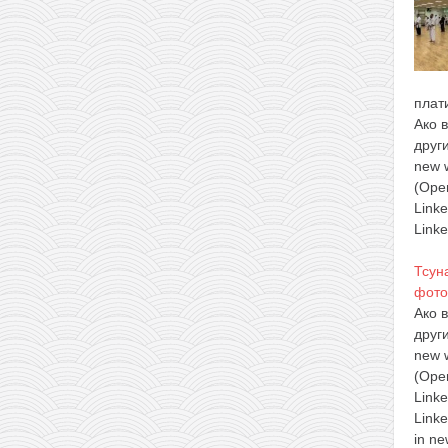
плат
Ако 
друг
new 
(Ope
Link
Linke
Тсун
фото
Ако 
друг
new 
(Ope
Link
Linke
in ne