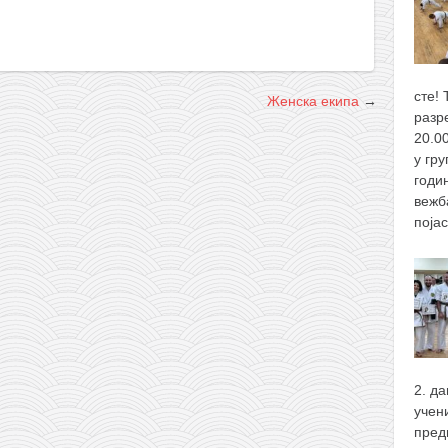
сте! 
Женска екипа
→
разр
20.0
у гру
годи
вежба
поја
2. д
учен
пред