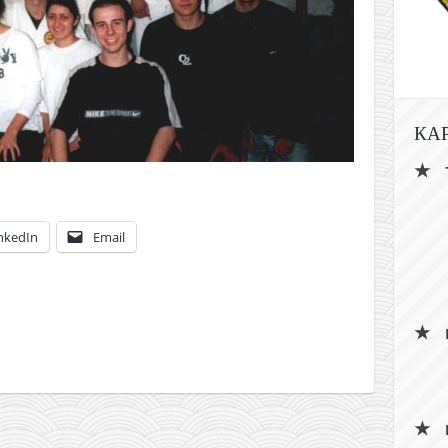
КА
nkedIn
Email