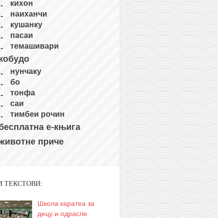
кихон
наиханчи
кушанку
пасаи
темашивари
кобудо
нунчаку
бо
тонфа
саи
тимбеи рочин
бесплатна е-књига
животне приче
И ТЕКСТОВИ:
Школа каратеа за
децу и одрасле