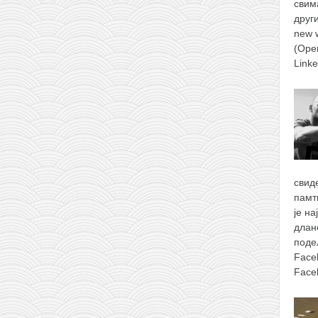
свим
друг
new 
(Ope
Link
свид
памт
је н
длан
поде
Face
Face