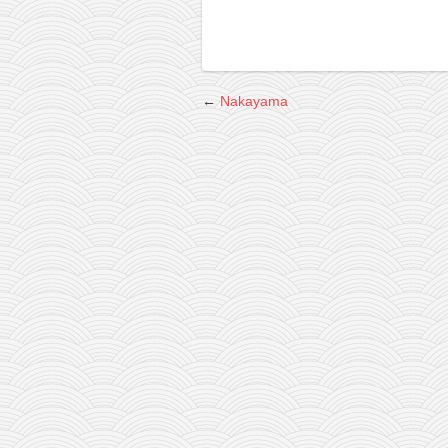
снимци наступа
галерија клуба
чланарина
контакт
←
Nakayama
бесплатна е-књига
термини тренинга
моја прича
моја прича
фотке
контакт