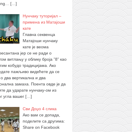
ing…
[…]
Нунчаку туторијал –
примена из Матајоши
кате
Главна секвенца
Матајоши нунчаку
кате је веома
ресантана јер се не ради о
том витлању у облику броја ”8” као
угим кобудо традицијама. Ако
едате пажљиво видећете да се
 о два вертикална и два
гонална замаха. Поента овде је да
ите да ударате нунчаку-ом из
ог угла вашег
[…]
Сви Доџо 4 слика
Ако вам се допада,
поделите са другима:
Share on Facebook