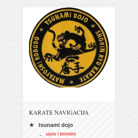
galerija kluba
članarina
kontakt
besplatna e-knjiga
termini treninga
moja priča
moja priča
fotke
kontakt
Ћир
KARATE NAVIGACIJA
tsunami dojo
upis i termini