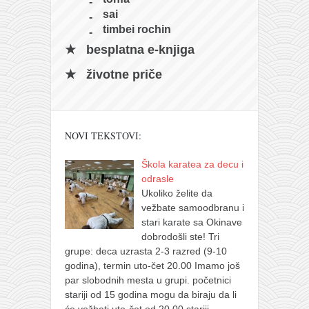
sai
timbei rochin
besplatna e-knjiga
životne priče
NOVI TEKSTOVI:
Škola karatea za decu i
odrasle
Ukoliko želite da
vežbate samoodbranu i
stari karate sa Okinave
dobrodošli ste! Tri
grupe: deca uzrasta 2-3 razred (9-10
godina), termin uto-čet 20.00 Imamo još
par slobodnih mesta u grupi. početnici
stariji od 15 godina mogu da biraju da li