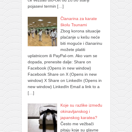
će vežbati uto-čet od 20.00 stariji
pojasevi termin
[…]
Članarina za karate
školu Tsunami
Zbog korona situacije
plaćanje u kešu neće
biti moguće i članarinu
možete platiti
uplatnicom ili PayPal-om. Ako vam se
dopada, prenesite dalje: Share on
Facebook (Opens in new window)
Facebook Share on X (Opens in new
window) X Share on LinkedIn (Opens in
new window) LinkedIn Email a link to a
[…]
Koje su razlike između
okinavljanskog i
japanskog karatea?
Često me vežbači
pitaju koje su glavne