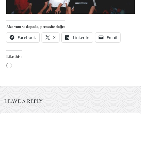
pravoslavlje
zabranjena istorija
ćirilica
Ako vam se dopada, prenesite dalje:
porodične priče
Facebook
X
LinkedIn
Email
umesto tvitera
kalendar srpski
Like this:
azbuki i knjige
Loading…
Okinava karate
najnovije na blogu
moje beleške
LEAVE A REPLY
istorija karatea
bubishi
karate
kihon