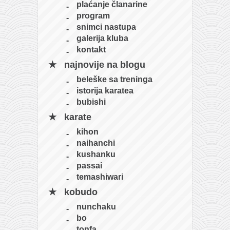
plaćanje članarine
program
snimci nastupa
galerija kluba
kontakt
najnovije na blogu
beleške sa treninga
istorija karatea
bubishi
karate
kihon
naihanchi
kushanku
passai
temashiwari
kobudo
nunchaku
bo
tonfa