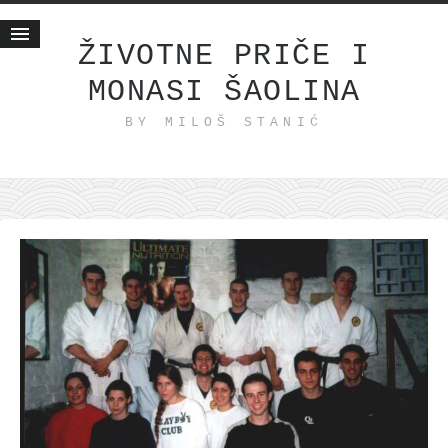
ŽIVOTNE PRIČE I
MONASI ŠAOLINA
Početna
BY MILOŠ STANIĆ
Životne priče
najnovije na blogu
internet poslovanje
ishranom do zdravlja
moj haiku
momenti i mesta
bonus sadržaj
Svetlopis
zakonopravilo
duhovni otac