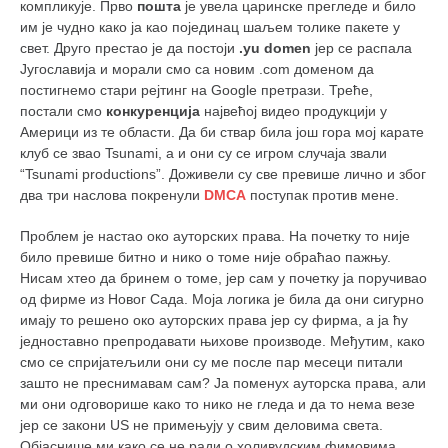
компликује. Прво
пошта
је увела царинске прегледе и било
им је чудно како ја као појединац шаљем толике пакете у
свет. Друго престао је да постоји
.yu domen
јер се распала
Југославија и морали смо са новим .com доменом да
постигнемо стари рејтинг на Google претрази. Треће,
постали смо
конкуренција
највећој видео продукцији у
Америци из те области. Да би ствар била још гора мој карате
клуб се звао Tsunami, а и они су се игром случаја звали
“Tsunami productions”. Доживели су све превише лично и због
два три наслова покренули
DMCA
поступак против мене.
Проблем је настао око ауторских права. На почетку то није
било превише битно и нико о томе није обраћао пажњу.
Нисам хтео да бринем о томе, јер сам у почетку ја поручивао
од фирме из Новог Сада. Моја логика је била да они сигурно
имају то решено око ауторских права јер су фирма, а ја ћу
једноставно препродавати њихове производе. Међутим, како
смо се спријатељили они су ме после пар месеци питали
зашто не преснимавам сам? Ја поменух ауторска права, али
ми они одговорише како то нико не гледа и да то нема везе
јер се закони US не примењују у свим деловима света.
Објаснише ми како се не ради о холивудским фимовима