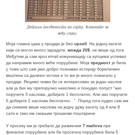
Детаљи посећености на сајту. Кликните за
већу слику.
Моја главна цака у продаји је био
upsell
. На једној касети
није се могло много зарадити,
можда 20$
, не више од тога.
Међутим ја сам кроз email комуникацију са купцима успевао
да направим много веће поруџбине. Моја
предност
је била
у томе што сам јако добро познавао историју борилачких
вештина са далеког истока и то ми је много помагало у
продаји. Рецимо човек би се интересовао за један наслов
али ја бих му препоручио неколико и понудио попуст “ако
поручите 3 наслова, добијате 1 бесплатно. Али ако поручите
5 добијате 2 наслова бесплатно…”. Поред тога нудио сам им
да снимим више наслова на једну дужу касету од 4 или 8
сати и тако им смањим трошкове поштарине.
У просеку ми је требало да разменим
7 mailova
пре
финалне поруџбине али би просечна поруџбина била 5