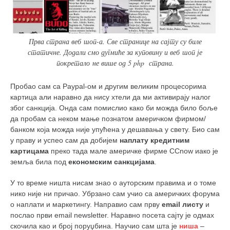
Прва страна веб шоп-а. Све странице на сајту су биле
статичне. Додали смо дугмиће за куповину и веб шоп је
покретало не више од 5 php страна.
Пробао сам са Paypal-ом и другим великим процесорима
картица али наравно да нису хтели да ми активирају налог
због санкција. Онда сам помислио како би можда било боље
да пробам са неком мање познатом америчком фирмом/
банком која можда није упућена у дешавања у свету. Био сам
у праву и успео сам да добијем
наплату
кредитним
картицама
преко тада мале америчке фирме CCnow иако је
земља била под
економским санкцијама
.
У то време ништа нисам знао о ауторским правима и о томе
нико није ни причао. Убрзано сам учио са америчких форума
о наплати и маркетингу. Направио сам прву
email
листу
и
послао први email newsletter. Наравно посета сајту је одмах
скочила као и број поруџбина. Научио сам шта је
ниша
–