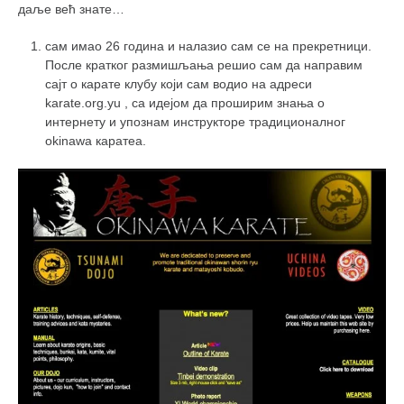
снимци наступа
даље већ знате…
галерија клуба
сам имао 26 година и налазио сам се на прекретници.
чланарина
После кратког размишљања решио сам да направим
сајт о карате клубу који сам водио на адреси
контакт
karate.org.yu , са идејом да проширим знања о
бесплатна е-књига
интернету и упознам инструкторе традиционалног
okinawa каратеа.
термини тренинга
моја прича
моја прича
фотке
контакт