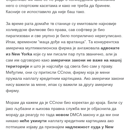
него о спортским касетама и како не треба да бринем.
Касније се испоставило да није баш тако.
За време рата домаће тв станице су емитовале најновије
холивудске филмове без права, сав софтвер је био
пиратизован и све укупно је било поприлично нерегулисано.
Ипак, временом “маца дође на вратанца”. Та конкурентска
америчка мултимилионска фирма је ангажовала
адвокате
из New Yorka
који су ми писали пар пута званично, али ја
сам им одговорио како
амерички закони
не важе на нашој
територији
и што је најслађе од свега био сам у праву.
Међутим, они су притисли CCnow, фирму која је мени
пружала наплату кредитним картицама. Ако амерички закони
нису важили за мене, ипак су важили за другу америчку
фирму.
Морам да кажем да је CCnow био коректан до краја. Били су
јако љубазни и њихова правна служба ми је објаснила да
морају да реагују по тада
новом
DMCA закону и да ми они
никако
неће укинути
наплату кредитним картицама ако
потпишем изјаву да признајем
надлежност суда у New