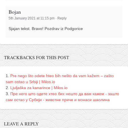
Bojan
5th January 2021 at 11:15 pm
·
Reply
Sjajan tekst. Bravo! Pozdrav iz Podgorice
TRACKBACKS FOR THIS POST
Pre nego što odete hteo bih nešto da vam kažem – zašto
sam ostao u Srbiji | Milos.io
Ljuljaška za kanarince | Milos.io
Пре него што одете хтео бих нешто да вам кажем - зашто
сам остао у Србији - животне приче и монаси шаолина
LEAVE A REPLY