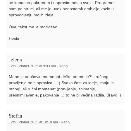
se konacno pokrenem i napravim nesto svoje. Programer
sam po struci, ali me je uvek nedostatak ambicije kocio u
sprovodjenju mojih ideja.
Ovaj tekst me je motivisao.
Hvala…
Jelena
12th October 2015 at 9:03 am
·
Reply
Mene je oduševio momenat drške od metle?! i ručnog
pravljenja onih spravica… :) Svaka čast za ideje, imaju ih
mnogi, ali ručni momenat (pravljenje, snimanje,
presnimljavanje, pakovanje…) to ne bi većina radila. Bravo :)
Stefan
12th October 2015 at 10:10 am
·
Reply