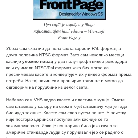
Цео сајт је израђен у тада
најпознатијем html editoru – Microsoft
Front Page-у
Убрзо сам схватио да пола света користи PAL формат, а
друга половина NTSC формат. Зато сам неколико месеци
касније
уложио новац
у два полу-профи видео рекордера
који су имали NTSC/Pal формат како бих могао да
преснимавам касете и конвертујем их у видео формат према
потреби. На тај начин сам проширио тржиште и могао да
одговорим на поруџбине из целог света.
Набавио сам VHS видео касете и пластичне кутије. Омоте
сам штампао у колору на свом ink-jet штампачу који је тада
био чудо технике. Касете сам слао путем поште. У почетку
није постојао царински поступак али касније се то
закомпликовало. Иако је поштарина била јако скупа за
америчке стандарде људи су поручивали јер се радило о