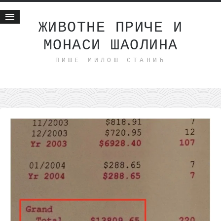
ЖИВОТНЕ ПРИЧЕ И
МОНАСИ ШАОЛИНА
Почетна
ПИШЕ МИЛОШ СТАНИЋ
Животне приче
најновије на блогу
интернет пословање
исхраном до здравља
мој хаику
моменти и места
бонус садржај
светлопис
законоправило
духовни отац