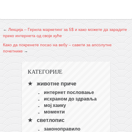
←
Лекција – Герила маркетинг за 5$ и како можете да зарадите
преко интернета од своје куће
Како да покренете посао на вебу – савети за апсолутне
почетнике
→
КАТЕГОРИЈЕ
животне приче
интернет пословање
исхраном до здравља
мој хаику
моменти
светлопис
законоправило