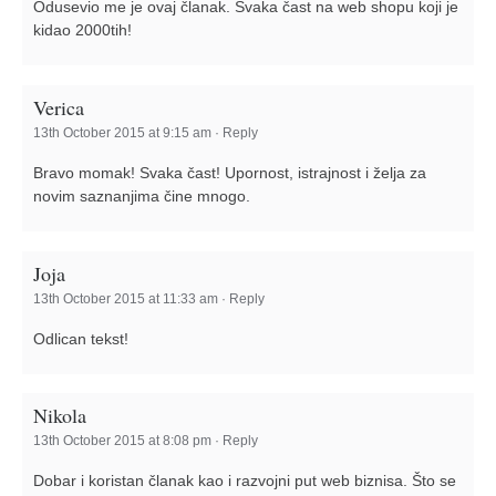
Odusevio me je ovaj članak. Svaka čast na web shopu koji je
kidao 2000tih!
Verica
13th October 2015 at 9:15 am
·
Reply
Bravo momak! Svaka čast! Upornost, istrajnost i želja za
novim saznanjima čine mnogo.
Joja
13th October 2015 at 11:33 am
·
Reply
Odlican tekst!
Nikola
13th October 2015 at 8:08 pm
·
Reply
Dobar i koristan članak kao i razvojni put web biznisa. Što se