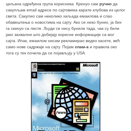
циљана одређена група корисника. Кренуо сам
ручно
да
сакупљам email адресе по сајтовима карате клубова из целог
света. Сакупио сам неколико хиљада емаилова и слао
обавештења о новостима на сајту. Ако се неко бунио, ја бих
га скинуо са листе. Људи се нису бунили тада, чак су били
јако захвални што добијају корисне информације са мог
сајта. Ипак, емаилом нисам рекламирао видео касете, већ
само нове садржаје на сајту. Појам
спам-а
и правила око
тога су тек почела да се појављују у USA.