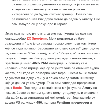
кихон
са новом опремом увезеном са запада, а ја нисам имао
новца за тако велико улагање и све ме је мање
наиханчи
интересовало да будем фитнес тренер. Полако сам
размишљао шта бих друго могао да радим у животу. Био
кушанку
сам заљубљен у рачунаре и карате.
пасаи
Имао сам поприлично знања око компјутера јер сам као
темашивари
клинац добио
ZX Spectrum
. Моји родитељи су били
кобудо
разведени и ћале је са запада послао сину први компјутер
који се тада појавио. Вероватно зато што сам већ две године
нунчаку
редовно читао “Свет компјутера” и “Рачунаре”, а нисам имао
рачунар. Тада сам био у другом разреду основне школе, а
бо
Spectrum је имао
48кб РАМ
меморије. У почетку сам
тонфа
наравно играо игрице које су се учитавале са обичних аудио
касета, али када се покварио касетофон нисам више могао
саи
да учитам ни једну игрицу и почео сам да читам књижицу
тимбеи рочин
која је дошла уз компјутер. Тако сам савладао програмски
језик
Basic
. Пар година касније кева ми је купила
Амигу
на
тсунами дојо
чекове. Јасно се сећам да смо целу ту годину јели виршле и
програм
јаја да би кева отплатила тај мој компјутер. Још касније су
дошли PS рачунари
486
, па први
Pentium
процесори
и