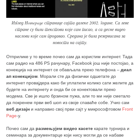
Изглед Homepage странице сајта далеке 2002. године. Са леве
стране су били текстови које сам писао, а са десне видео
наслови које сам продавао. Средина је била резервисана за
новости на сајту.
Отприлике у то време почео сам да користим интернет. Тада
сам радио на 486 PS рачунару, Facebook још није постојао, а
конекција на интернет се обављала преко телефона –
диал
ап конекцијом
. Морали сте да физички одшетате до
интернет провајдера како би уплатили колико сати желите да
будете на интернету и онда би се конектовали преко
модема. Све је ишло брзином пужа, али то ми није сметало
да покренем први веб шоп из своје спаваће собе. Учио сам
веб дизајн
и направио свој први сајт у микрософтовом
Front
Page
-у.
Почео сам да
размењујем
видео касете
карате турнира и
семинара за документарце који нису могли да се набаве