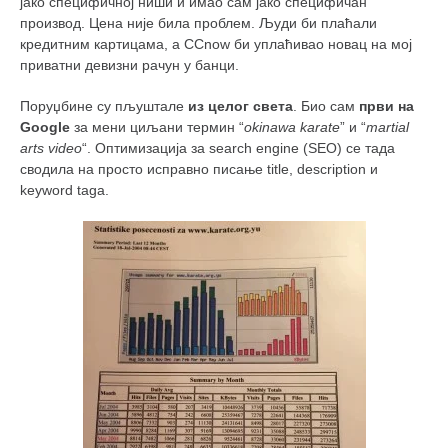
јако специфичној ниши и имао сам јако специфичан
производ. Цена није била проблем. Људи би плаћали
кредитним картицама, а CCnow би уплаћивао новац на мој
приватни девизни рачун у банци.
Поруџбине су пљуштале
из целог света
. Био сам
први на
Google
за мени циљани термин “
okinawa
karate
” и “
martial
arts video
“. Оптимизација за search engine (SEO) се тада
сводила на просто исправно писање title, description и
keyword taga.