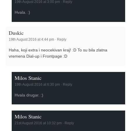
19th August 2016 at 3:00 pm
·
Reply
Hvala. :)
Duskic
19th August 2016 at 4:44 pm
·
Reply
Haha, koji extra i neocekivan kraj! :D To su bila zlatna
vremena Dial-up i Frontpage :D
Milos Stanic
19th August 2016 at 6:30 pm
·
Reply
Hvala drugar. :)
Milos Stanic
21st August 2016 at 10:32 pm
·
Reply