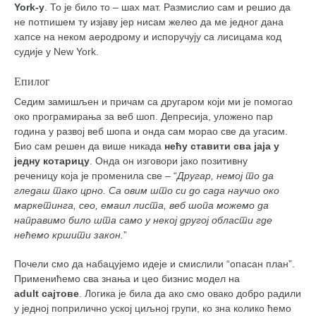
York-у
. То је било то – шах мат. Размислио сам и решио да
не потпишем ту изјаву јер нисам желео да ме једног дана
хапсе на неком аеродрому и испоручују са лисицама код
судије у New York.
Епилог
Седим замишљен и причам са другаром који ми је помогао
око програмирања за веб шоп. Депресија, уложено пар
година у развој веб шопа и онда сам морао све да угасим.
Био сам решен да више никада
нећу ставити сва јаја у
једну котарицу
. Онда он изговори јако позитивну
реченицу која је променила све – “
Другар, немој то да
гледаш тако црно. Са овим што си до сада научио око
маркетинга, сео, емаил листа, веб шопа можемо да
направимо било шта само у некој другој области где
нећемо кршити закон.
”
Почели смо да набацујемо идеје и смислили “опасан план”.
Применићемо сва знања и цео бизнис модел на
adult
сајтове
. Логика је била да ако смо овако добро радили
у једној поприлично уској циљној групи, ко зна колико ћемо