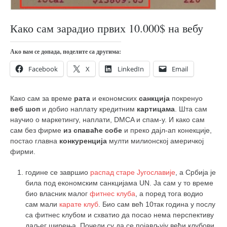
православље
забрањена историја
Како сам зарадио првих 10.000$ на вебу
ћирилица
Ако вам се допада, поделите са другима:
породичне приче
Facebook
X
LinkedIn
Email
прота Воја
уместо твитера
Како сам за време
рата
и економских
санкција
покренуо
календар српски
веб
шоп
и добио наплату кредитним
картицама
. Шта сам
азбуки и књиге
научио о маркетингу, наплати, DMCA и спам-у. И како сам
сам без фирме
из спаваће собе
и преко дајл-ап конекције,
Окинава карате
постао главна
конкуренција
мулти милионској америчкој
фирми.
најновије на блогу
моје белешке
године се завршио
распад старе Југославије
, а Србија је
била под економским санкцијама UN. Ја сам у то време
историја каратеа
био власник малог
фитнес клуба
, а поред тога водио
бубиши
сам мали
карате клуб
. Био сам већ 10так година у послу
са фитнес клубом и схватио да посао нема перспективу
карате
даљег ширења. Почели су да се појављују већи клубови