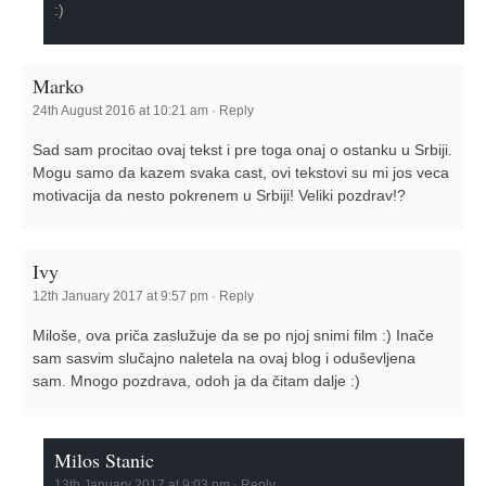
:)
Marko
24th August 2016 at 10:21 am
·
Reply
Sad sam procitao ovaj tekst i pre toga onaj o ostanku u Srbiji.
Mogu samo da kazem svaka cast, ovi tekstovi su mi jos veca
motivacija da nesto pokrenem u Srbiji! Veliki pozdrav!?
Ivy
12th January 2017 at 9:57 pm
·
Reply
Miloše, ova priča zaslužuje da se po njoj snimi film :) Inače
sam sasvim slučajno naletela na ovaj blog i oduševljena
sam. Mnogo pozdrava, odoh ja da čitam dalje :)
Milos Stanic
13th January 2017 at 9:03 pm
·
Reply