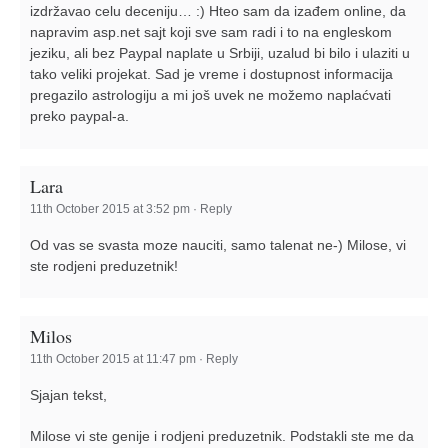
izdržavao celu deceniju… :) Hteo sam da izađem online, da
napravim asp.net sajt koji sve sam radi i to na engleskom
jeziku, ali bez Paypal naplate u Srbiji, uzalud bi bilo i ulaziti u
tako veliki projekat. Sad je vreme i dostupnost informacija
pregazilo astrologiju a mi još uvek ne možemo naplaćvati
preko paypal-a.
Lara
11th October 2015 at 3:52 pm
·
Reply
Od vas se svasta moze nauciti, samo talenat ne-) Milose, vi
ste rodjeni preduzetnik!
Milos
11th October 2015 at 11:47 pm
·
Reply
Sjajan tekst,
Milose vi ste genije i rodjeni preduzetnik. Podstakli ste me da