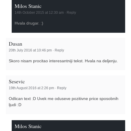
Milos Stanic
14th October 2015 at 12:30 am
·
Reply
Hvala drugar. :)
Dusan
20th July 2016 at 10:46 pm
·
Reply
Skoro nisam procitao interesantniji tekst. Hvala na deljenju.
Sesevic
19th August 2016 at 2:26 pm
·
Reply
Odlican text :D Uvek me oduseve pozitivne price sposobnih
ljudi :D
Milos Stanic