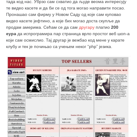
тада код нас. Убрзо сам схватио да људе веома интересују
те видео касете и да би се од тога могао направити посао.
Пронашао сам фирму у Новом Саду од које сам куповао
видео касете јефтино, а које бих могао доста скупље да
продам америма. Сећам се да сам
другару
платио
200
еура
да испрограмира пар страница врло простог веб шоп-а
који сам осмислио. Тај другар је вежбао код мене у карате
клубу и тек је почињао са учењем неког “php” језика.