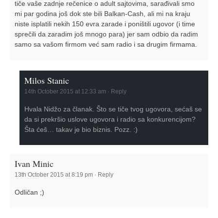
tiče vaše zadnje rečenice o adult sajtovima, sarađivali smo
mi par godina još dok ste bili Balkan-Cash, ali mi na kraju
niste isplatili nekih 150 evra zarade i poništili ugovor (i time
sprečili da zaradim još mnogo para) jer sam odbio da radim
samo sa vašom firmom već sam radio i sa drugim firmama.
Milos Stanic
14th October 2015 at 12:33 am
·
Reply
Hvala Nidžo za članak. Što se tiče tvog ugovora, sećaš se
da si prekršio uslove ugovora i radio sa konkurencijom?
Šta ćeš… takav je bio biznis. Pozz. :)
Ivan Minic
13th October 2015 at 8:19 pm
·
Reply
Odličan ;)