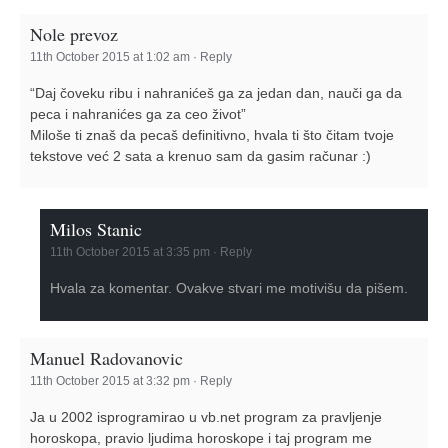
Nole prevoz
11th October 2015 at 1:02 am
·
Reply
“Daj čoveku ribu i nahranićeš ga za jedan dan, nauči ga da
peca i nahranićes ga za ceo život”
Miloše ti znaš da pecaš definitivno, hvala ti što čitam tvoje
tekstove već 2 sata a krenuo sam da gasim računar :)
Milos Stanic
11th October 2015 at 3:35 pm
·
Reply
Hvala za komentar. Ovakve stvari me motivišu da pišem.
Manuel Radovanovic
11th October 2015 at 3:32 pm
·
Reply
Ja u 2002 isprogramirao u vb.net program za pravljenje
horoskopa, pravio ljudima horoskope i taj program me