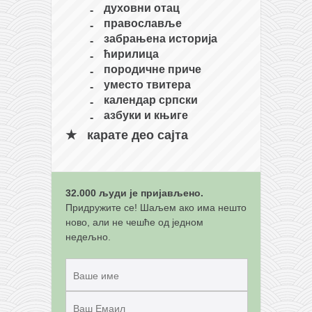
духовни отац
православље
забрањена историја
ћирилица
породичне приче
уместо твитера
календар српски
азбуки и књиге
карате део сајта
32.000 људи је пријављено.
Придружите се! Шаљем ако има нешто
ново, али не чешће од једном
недељно.