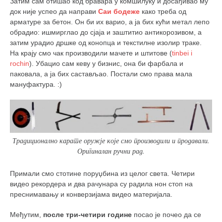
Затим сам отишао код бравара у комшилуку и досађивао му
док није успео да направи
Саи бодеже
како треба од
арматуре за бетон. Он би их варио, а ја бих кући метал лепо
обрадио: ишмирглао до сјаја и заштитио антикорозивом, а
затим урадио дршке од конопца и текстилне изолир траке.
На крају смо чак производили мачете и штитове (
tinbei i
rochin
). Убацио сам кеву у бизнис, она би фарбала и
паковала, а ја бих састављао. Постали смо права мала
мануфактура. :)
Традиционално карате оружје које смо производили и продавали.
Оригиналан ручни рад.
Примали смо стотине поруџбина из целог света. Четири
видео рекордера и два рачунара су радила нон стоп на
преснимавању и конверзијама видео материјала.
Међутим,
после три-четири године
посао је почео да се