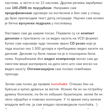
наслова, а често и по 12 наслова. Другим речима зарађивао
сам
100-250$ по поруџбини
. Направио сам
предефинисане
одговоре на енглеском и био сам у стању
да брзо прилагодим текст датој ситуацији. Научио сам колико
је битна
врхунска подршка
у пословању.
Наставио сам да ширим посао. Појавили су се
компакт
дискови
и прелазило се са видео касета на VCD формат.
Купио сам најновије чудо технике звано
CD
резач
који је
тада коштао око 1.500 долара и пребацивао видео касете на
дискове. Дискови су били лакши па је и поштарина била
нижа. Коришћењем divx
видео компресије
могао сам да
сместим више материјала на диск него што сам могао на
видео касету.
Оптимизацијом
сам полако повећавао
приходе.
Затим сам почео да правим
nunchake
. Отишао бих на
бувљак и купио држаље за метле. Исекао би их на потребну
дужину бонсеком, па би их избушио бушилицом, затим би их
лепо офарбао и повезао конопцем. У то време нису кинези
владали веб-ом, ја сам владао производњом nunchaka. :)