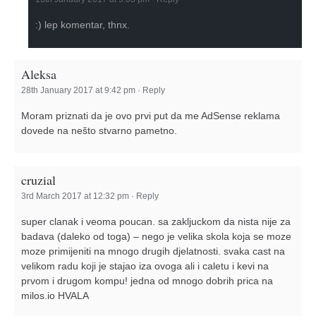
:) lep komentar, thnx.
Aleksa
28th January 2017 at 9:42 pm
·
Reply
Moram priznati da je ovo prvi put da me AdSense reklama
dovede na nešto stvarno pametno.
cruzial
3rd March 2017 at 12:32 pm
·
Reply
super clanak i veoma poucan. sa zakljuckom da nista nije za
badava (daleko od toga) – nego je velika skola koja se moze
moze primijeniti na mnogo drugih djelatnosti. svaka cast na
velikom radu koji je stajao iza ovoga ali i caletu i kevi na
prvom i drugom kompu! jedna od mnogo dobrih prica na
milos.io HVALA