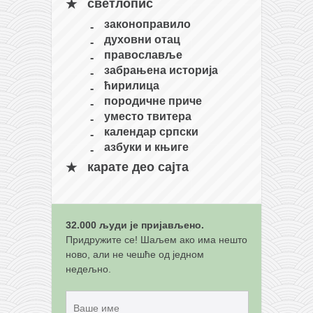
снимци наступа
светлопис
галерија клуба
законоправило
духовни отац
чланарина
православље
контакт
забрањена историја
ћирилица
бесплатна е-књига
породичне приче
термини тренинга
уместо твитера
календар српски
моја прича
азбуки и књиге
моја прича
карате део сајта
фотке
контакт
32.000 људи је пријављено.
Придружите се! Шаљем ако има нешто
ново, али не чешће од једном
недељно.