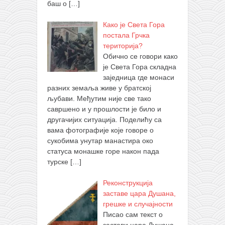
баш о
[…]
Како је Света Гора
постала Грчка
територија?
Обично се говори како
је Света Гора складна
заједница где монаси
разних земаља живе у братској
љубави. Међутим није све тако
савршено и у прошлости је било и
другачијих ситуација. Поделићу са
вама фотографије које говоре о
сукобима унутар манастира око
статуса монашке горе након пада
турске
[…]
Реконструкција
заставе цара Душана,
грешке и случајности
Писао сам текст о