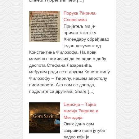
LinkedIn (Opens in new
[…]
Порука Ћирила
Словенима
Пријатељ ми је
причао како је у
Хилендару обрађивао
један документ од
Константина Филозофа. На први
моменат помислих да се ради о добу
деспота Стефана Лазаревића,
међутим ради се о другом Константину
Филозофу – Ћирилу, нашем апостолу
писмености. Ако вам се допада,
поделите са другима: Share
[…]
Емисија – Тајна
мисија Ћирила и
Методија
Ових дана сам
завршио нови јутубе
видео који је