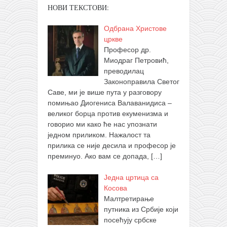
НОВИ ТЕКСТОВИ:
Одбрана Христове
цркве
Професор др.
Миодраг Петровић,
преводилац
Законоправила Светог
Саве, ми је више пута у разговору
помињао Диогениса Валаванидиса –
великог борца против екуменизма и
говорио ми како ће нас упознати
једном приликом. Нажалост та
прилика се није десила и професор је
преминуо. Ако вам се допада,
[…]
Једна цртица са
Косова
Малтретирање
путника из Србије који
посећују србске