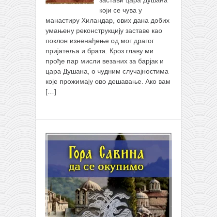
застави цара Душана
који се чува у
манастиру Хиландар, ових дана добих
умањену реконструкцију заставе као
поклон изненађење од мог драгог
пријатеља и брата. Кроз главу ми
прође пар мисли везаних за барјак и
цара Душана, о чудним случајностима
које прожимају ово дешавање. Ако вам
[…]