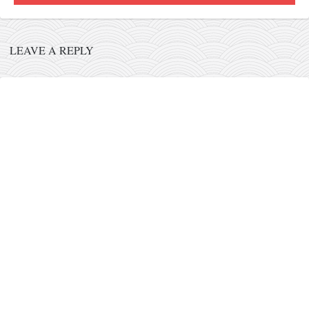
православље
забрањена историја
LEAVE A REPLY
ћирилица
породичне приче
прота Воја
уместо твитера
календар српски
азбуки и књиге
Окинава карате
најновије на блогу
моје белешке
историја каратеа
бубиши
карате