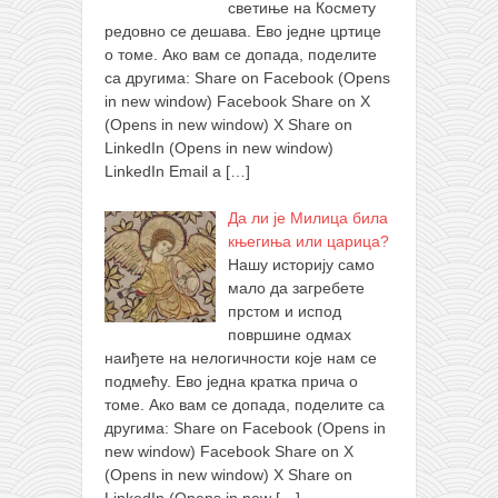
светиње на Космету
редовно се дешава. Ево једне цртице
о томе. Ако вам се допада, поделите
са другима: Share on Facebook (Opens
in new window) Facebook Share on X
(Opens in new window) X Share on
LinkedIn (Opens in new window)
LinkedIn Email a
[…]
Да ли је Милица била
књегиња или царица?
Нашу историју само
мало да загребете
прстом и испод
површине одмах
наиђете на нелогичности које нам се
подмећу. Ево једна кратка прича о
томе. Ако вам се допада, поделите са
другима: Share on Facebook (Opens in
new window) Facebook Share on X
(Opens in new window) X Share on