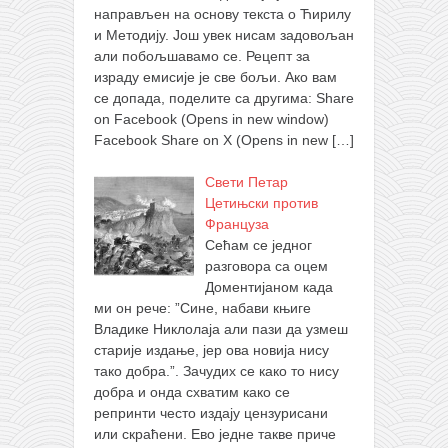
направљен на основу текста о Ћирилу
и Методију. Још увек нисам задовољан
али побољшавамо се. Рецепт за
израду емисије је све бољи. Ако вам
се допада, поделите са другима: Share
on Facebook (Opens in new window)
Facebook Share on X (Opens in new
[…]
Свети Петар
Цетињски против
Француза
Сећам се једног
разговора са оцем
Доментијаном када
ми он рече: ”Сине, набави књиге
Владике Никлолаја али пази да узмеш
старије издање, јер ова новија нису
тако добра.”. Зачудих се како то нису
добра и онда схватим како се
репринти често издају цензурисани
или скраћени. Ево једне такве приче