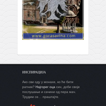
ИНСПИРАЦИЈА
Ако сви оду у монахе, ко ће бити
ратник?
Најгорег оца
син, доби своје
послушање и сачини од пера мач.
Трудим се… праштајте.