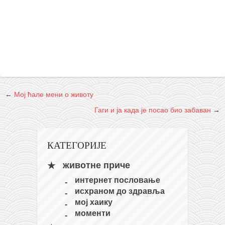
кихон
наиханчи
кушанку
пасаи
темашивари
кобудо
←
Мој ћале мени о животу
нунчаку
Гаги и ја када је посао био забаван
→
бо
тонфа
КАТЕГОРИЈЕ
саи
животне приче
тимбеи рочин
интернет пословање
исхраном до здравља
тсунами дојо
мој хаику
програм
моменти