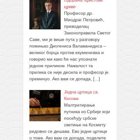
Одбрана Христове
цркве
Професор др.
Миодраг Петровић,
преводилац
Законоправила Светог
Саве, ми је више пута у разговору
помињао Диогениса Валаванидиса –
великог борца против екуменизма и
говорио ми како ће нас упознати
једном приликом. Нажалост та
прилика се није десила и професор је
преминуо. Ако вам се допада,
[…]
Једна цртица са
Косова
Малтретирање
путника из Србије који
посећују србске
светиње на Космету
редовно се дешава. Ево једне цртице
о томе. Ако вам се допада, поделите