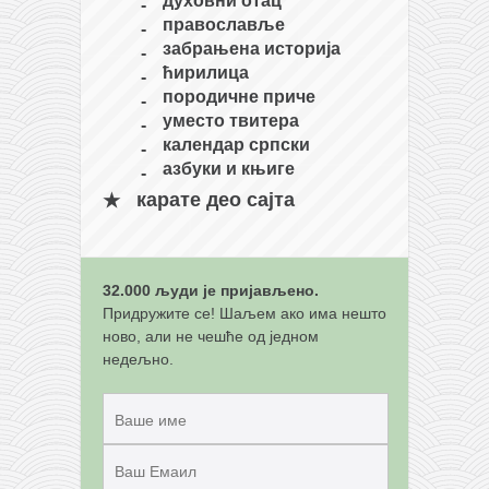
снимци наступа
духовни отац
православље
галерија клуба
забрањена историја
чланарина
ћирилица
породичне приче
контакт
уместо твитера
бесплатна е-књига
календар српски
азбуки и књиге
термини тренинга
карате део сајта
моја прича
моја прича
фотке
32.000 људи је пријављено.
Придружите се! Шаљем ако има нешто
контакт
ново, али не чешће од једном
недељно.