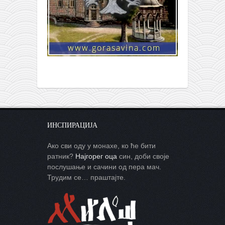
ИНСПИРАЦИЈА
Ако сви оду у монахе, ко ће бити
ратник?
Најгорег оца
син, доби своје
послушање и сачини од пера мач.
Трудим се… праштајте.