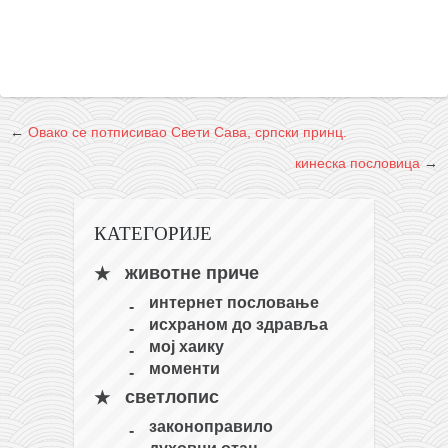
кихон
наиханчи
кушанку
пасаи
←
Овако се потписивао Свети Сава, српски принц.
темашивари
кинеска пословица
→
кобудо
нунчаку
КАТЕГОРИЈЕ
бо
животне приче
тонфа
интернет пословање
саи
исхраном до здравља
мој хаику
тимбеи рочин
моменти
тсунами дојо
светлопис
програм
законоправило