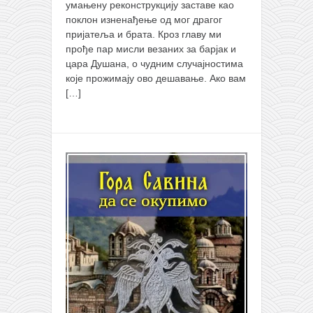
умањену реконструкцију заставе као
поклон изненађење од мог драгог
пријатеља и брата. Кроз главу ми
прође пар мисли везаних за барјак и
цара Душана, о чудним случајностима
које прожимају ово дешавање. Ако вам
[…]