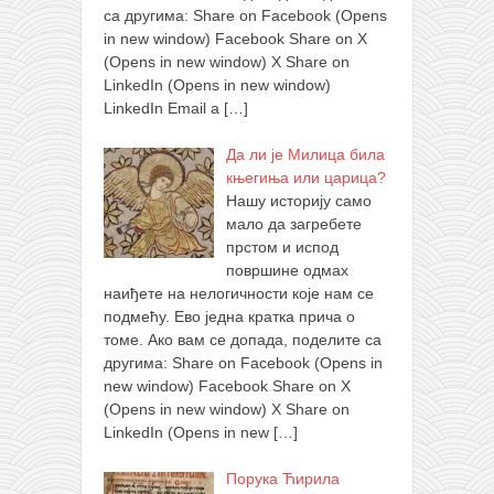
са другима: Share on Facebook (Opens
in new window) Facebook Share on X
(Opens in new window) X Share on
LinkedIn (Opens in new window)
LinkedIn Email a
[…]
Да ли је Милица била
књегиња или царица?
Нашу историју само
мало да загребете
прстом и испод
површине одмах
наиђете на нелогичности које нам се
подмећу. Ево једна кратка прича о
томе. Ако вам се допада, поделите са
другима: Share on Facebook (Opens in
new window) Facebook Share on X
(Opens in new window) X Share on
LinkedIn (Opens in new
[…]
Порука Ћирила