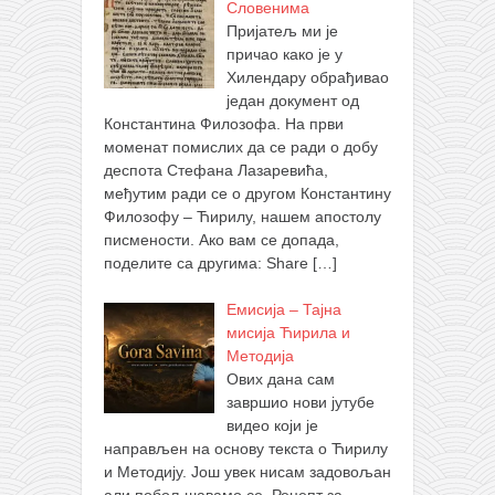
Словенима
Пријатељ ми је
причао како је у
Хилендару обрађивао
један документ од
Константина Филозофа. На први
моменат помислих да се ради о добу
деспота Стефана Лазаревића,
међутим ради се о другом Константину
Филозофу – Ћирилу, нашем апостолу
писмености. Ако вам се допада,
поделите са другима: Share
[…]
Емисија – Тајна
мисија Ћирила и
Методија
Ових дана сам
завршио нови јутубе
видео који је
направљен на основу текста о Ћирилу
и Методију. Још увек нисам задовољан