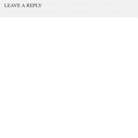
православље
LEAVE A REPLY
забрањена историја
ћирилица
породичне приче
прота Воја
уместо твитера
календар српски
азбуки и књиге
Окинава карате
најновије на блогу
моје белешке
историја каратеа
бубиши
карате