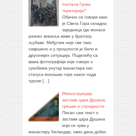
постала Грчка
територија?
Обично се говори како
је Света Гора складна
заједница где монаси
разних земаља живе у братској
љубави. Међутим није све тако
савршено и у прошлости је било и
другачијих ситуација. Поделићу са
вама фотографије које говоре о
сукобима унутар манастира око
статуса монашке горе након пада
турске
[…]
Реконструкција
заставе цара Душана,
грешке и случајности
Писао сам текст о
застави цара Душана
који се чува у
манастиру Хиландар, ових дана добих