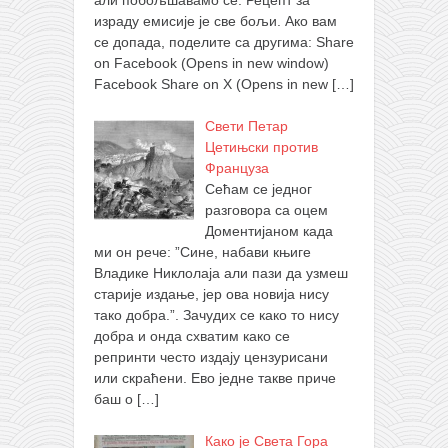
али побољшавамо се. Рецепт за
израду емисије је све бољи. Ако вам
се допада, поделите са другима: Share
on Facebook (Opens in new window)
Facebook Share on X (Opens in new
[…]
Свети Петар
Цетињски против
Француза
Сећам се једног
разговора са оцем
Доментијаном када
ми он рече: ”Сине, набави књиге
Владике Никлолаја али пази да узмеш
старије издање, јер ова новија нису
тако добра.”. Зачудих се како то нису
добра и онда схватим како се
репринти често издају цензурисани
или скраћени. Ево једне такве приче
баш о
[…]
Како је Света Гора