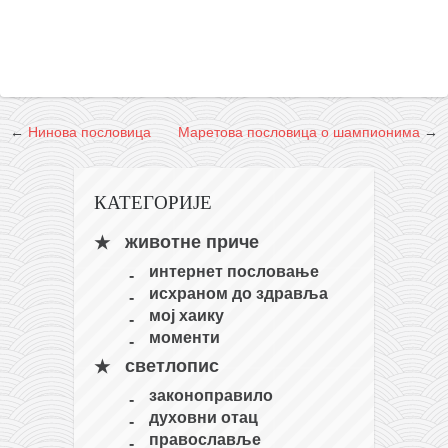
кихон
наиханчи
кушанку
пасаи
←
Нинова пословица
Маретова пословица о шампионима
→
темашивари
кобудо
КАТЕГОРИЈЕ
нунчаку
животне приче
бо
интернет пословање
тонфа
исхраном до здравља
мој хаику
саи
моменти
тимбеи рочин
светлопис
тсунами дојо
законоправило
програм
духовни отац
православље