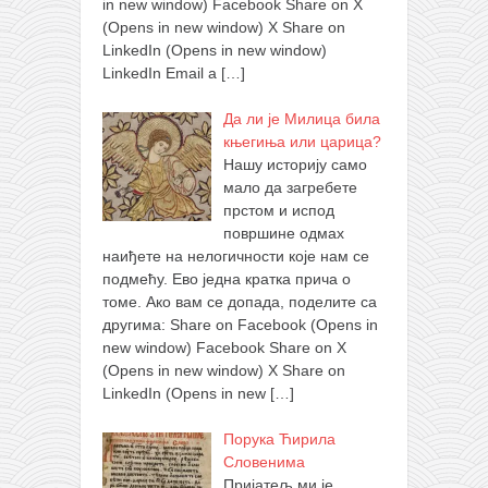
in new window) Facebook Share on X
(Opens in new window) X Share on
LinkedIn (Opens in new window)
LinkedIn Email a
[…]
Да ли је Милица била
књегиња или царица?
Нашу историју само
мало да загребете
прстом и испод
површине одмах
наиђете на нелогичности које нам се
подмећу. Ево једна кратка прича о
томе. Ако вам се допада, поделите са
другима: Share on Facebook (Opens in
new window) Facebook Share on X
(Opens in new window) X Share on
LinkedIn (Opens in new
[…]
Порука Ћирила
Словенима
Пријатељ ми је