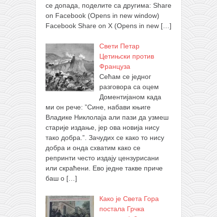
се допада, поделите са другима: Share
on Facebook (Opens in new window)
Facebook Share on X (Opens in new
[…]
Свети Петар
Цетињски против
Француза
Сећам се једног
разговора са оцем
Доментијаном када
ми он рече: ”Сине, набави књиге
Владике Никлолаја али пази да узмеш
старије издање, јер ова новија нису
тако добра.”. Зачудих се како то нису
добра и онда схватим како се
репринти често издају цензурисани
или скраћени. Ево једне такве приче
баш о
[…]
Како је Света Гора
постала Грчка