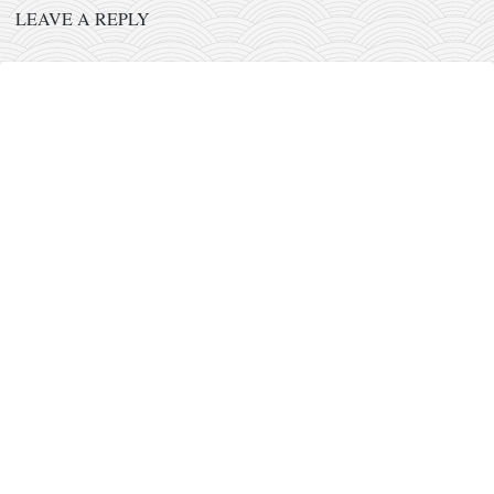
православље
LEAVE A REPLY
забрањена историја
ћирилица
породичне приче
прота Воја
уместо твитера
календар српски
азбуки и књиге
Окинава карате
најновије на блогу
моје белешке
историја каратеа
бубиши
карате