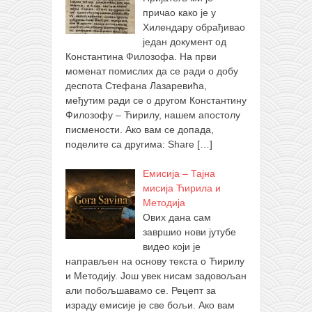
причао како је у
Хилендару обрађивао
један документ од
Константина Филозофа. На први
моменат помислих да се ради о добу
деспота Стефана Лазаревића,
међутим ради се о другом Константину
Филозофу – Ћирилу, нашем апостолу
писмености. Ако вам се допада,
поделите са другима: Share
[…]
Емисија – Тајна
мисија Ћирила и
Методија
Ових дана сам
завршио нови јутубе
видео који је
направљен на основу текста о Ћирилу
и Методију. Још увек нисам задовољан
али побољшавамо се. Рецепт за
израду емисије је све бољи. Ако вам