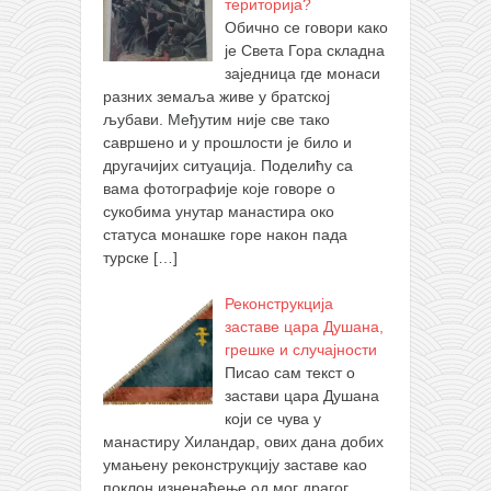
територија?
Обично се говори како
је Света Гора складна
заједница где монаси
разних земаља живе у братској
љубави. Међутим није све тако
савршено и у прошлости је било и
другачијих ситуација. Поделићу са
вама фотографије које говоре о
сукобима унутар манастира око
статуса монашке горе након пада
турске
[…]
Реконструкција
заставе цара Душана,
грешке и случајности
Писао сам текст о
застави цара Душана
који се чува у
манастиру Хиландар, ових дана добих
умањену реконструкцију заставе као
поклон изненађење од мог драгог