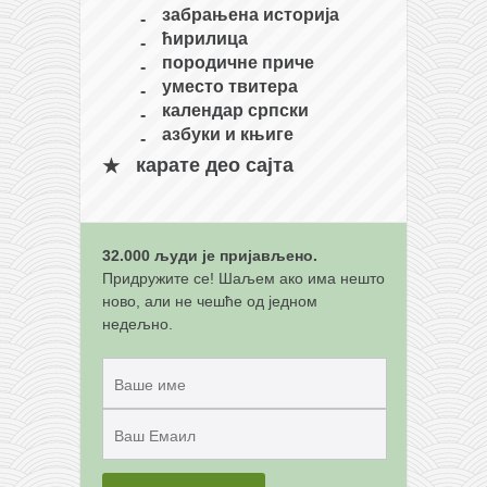
снимци наступа
забрањена историја
галерија клуба
ћирилица
породичне приче
чланарина
уместо твитера
контакт
календар српски
азбуки и књиге
бесплатна е-књига
карате део сајта
термини тренинга
моја прича
моја прича
32.000 људи је пријављено.
Придружите се! Шаљем ако има нешто
фотке
ново, али не чешће од једном
контакт
недељно.