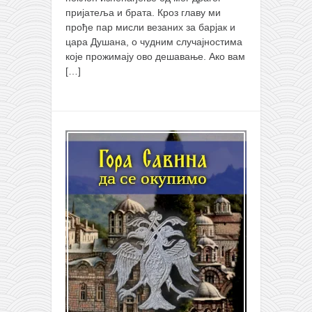
пријатеља и брата. Кроз главу ми
прође пар мисли везаних за барјак и
цара Душана, о чудним случајностима
које прожимају ово дешавање. Ако вам
[…]