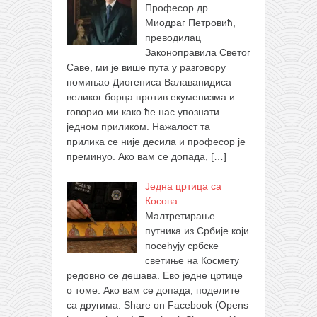
Професор др.
Миодраг Петровић,
преводилац
Законоправила Светог
Саве, ми је више пута у разговору
помињао Диогениса Валаванидиса –
великог борца против екуменизма и
говорио ми како ће нас упознати
једном приликом. Нажалост та
прилика се није десила и професор је
преминуо. Ако вам се допада,
[…]
Једна цртица са
Косова
Малтретирање
путника из Србије који
посећују србске
светиње на Космету
редовно се дешава. Ево једне цртице
о томе. Ако вам се допада, поделите
са другима: Share on Facebook (Opens