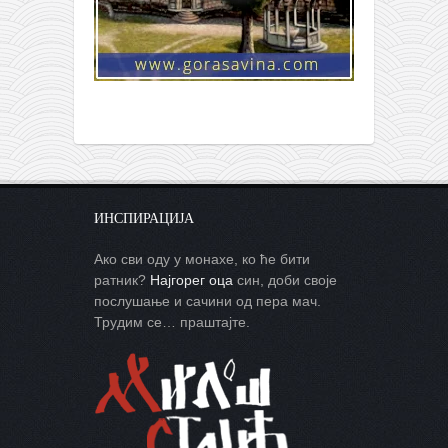
ИНСПИРАЦИЈА
Ако сви оду у монахе, ко ће бити
ратник?
Најгорег оца
син, доби своје
послушање и сачини од пера мач.
Трудим се… праштајте.