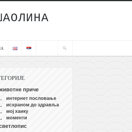
ШАОЛИНА
ЧА
ТЕГОРИЈЕ
животне приче
интернет пословање
исхраном до здравља
мој хаику
моменти
светлопис