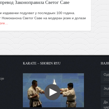
превод Законоправила Светог Саве
ји издавачки подухват у последњих 100 година.
г Номоканона Светог Саве на модеран језик и долази
ore…
KARATE – SHORIN RYU
НАЈН
Од
оје
20
.
Јед
20
Да 
ца