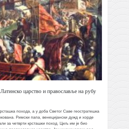
 Латинско царство и православље на рубу
 крсташка похода, а у доба Светог Саве геостратешка
икована. Римски папа, венецијански дужд и хорде
ли за четврти крсташки поход. Циљ им је био