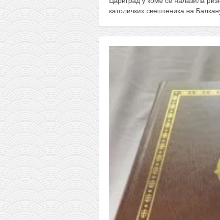
Цариград у коме се налазила риз
католичких свештеника на Балкан