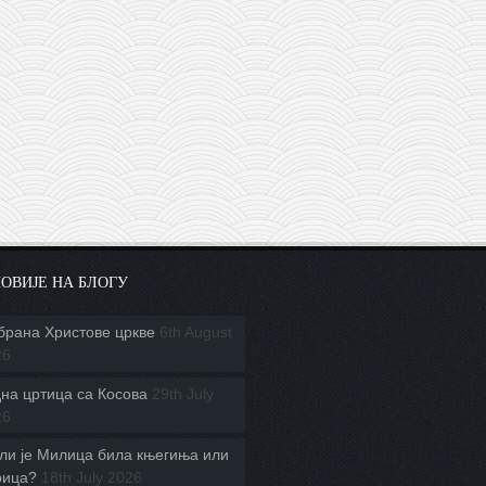
ОВИЈЕ НА БЛОГУ
брана Христове цркве
6th August
26
на цртица са Косова
29th July
26
ли је Милица била књегиња или
рица?
18th July 2026