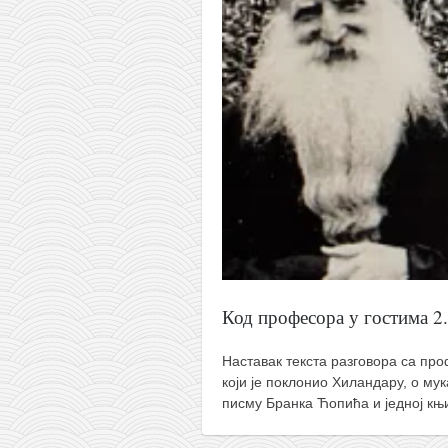
православље
забрањена историја
ћирилица
породичне приче
прота Воја
уместо твитера
календар српски
азбуки и књиге
Окинава карате
најновије на блогу
Код професора у гостима 2.
моје белешке
Наставак текста разговора са п
историја каратеа
који је поклонио Хиландару, о мук
бубиши
писму Бранка Ћопића и једној књи
карате