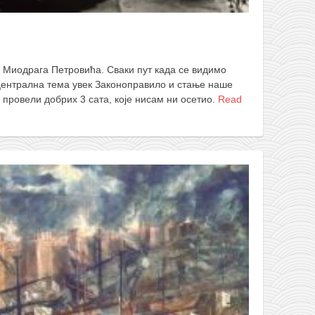
 Миодрага Петровића. Сваки пут када се видимо
 централна тема увек Законоправило и стање наше
у провели добрих 3 сата, које нисам ни осетио.
Read