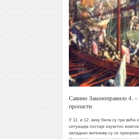
Савино Законоправило 4. –
пропасти
У 11. и 12. веку била су три већа
ситуација постаје изузетно компл
западних витезова су се припрема