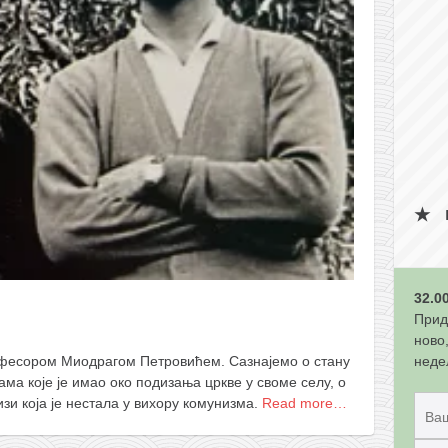
32.0
Прид
ново
неде
рофесором Миодрагом Петровићем. Сазнајемо о стану
ама које је имао око подизања цркве у своме селу, о
зи која је нестала у вихору комунизма.
Read more…