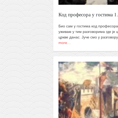
снимци наступа
галерија клуба
Код професора у гостима 1.
чланарина
контакт
Био сам у гостима код професора
уживам у тим разговорима где је
бесплатна е-књига
цркве данас. Јуче смо у разговор
more…
термини тренинга
моја прича
моја прича
фотке
контакт