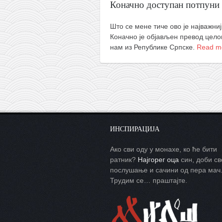
Коначно доступан потпуни 
Што се мене тиче ово је најважни
Коначно је објављен превод цело
нам из Републике Српске.
Read m
ИНСПИРАЦИЈА
Ако сви оду у монахе, ко ће бити
ратник?
Најгорег оца
син, доби св
послушање и сачини од пера мач
Трудим се… праштајте.