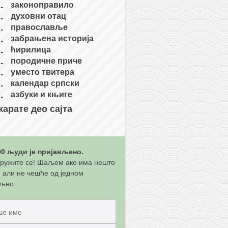
законоправило
духовни отац
православље
забрањена историја
ћирилица
породичне приче
уместо твитера
календар српски
азбуки и књиге
карате део сајта
00 људи је пријављено.
ружите се! Шаљем ако има нешто
, али не чешће од једном
љно.