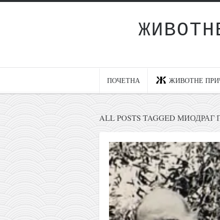
ЖИВОТН
Почетна
Животне приче
најновије на блогу
ПОЧЕТНА
ЖИВОТНЕ ПРИ
интернет пословање
исхраном до здравља
ALL POSTS TAGGED МИОДРАГ
мој хаику
моменти и места
бонус садржај
светлопис
законоправило
духовни отац