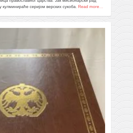
ница православног царства. Јак мисионарски рад
у кулминираће серијом верских сукоба.
Read more…