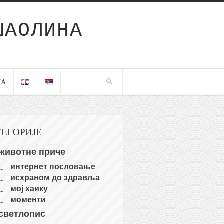
ШАОЛИНА
ЧА
ТЕГОРИЈЕ
животне приче
интернет пословање
исхраном до здравља
мој хаику
моменти
светлопис