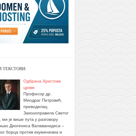
И ТЕКСТОВИ:
Одбрана Христове
цркве
Професор др.
Миодраг Петровић,
преводилац
Законоправила Светог
, ми је више пута у разговору
њао Диогениса Валаванидиса –
ког борца против екуменизма и