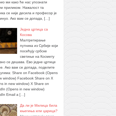
рио ми како ће нас упознати
ом приликом. Нажалост та
ика се није десила и професор је
инуо. Ако вам се допада,
[…]
Једна цртица са
Косова
Малтретирање
путника из Србије који
посећују србске
светиње на Космету
вно се дешава. Ево једне цртице
ме. Ако вам се допада, поделите
ругима: Share on Facebook (Opens
ew window) Facebook Share on X
ns in new window) X Share on
edIn (Opens in new window)
edIn Email a
[…]
Да ли је Милица била
књегиња или царица?