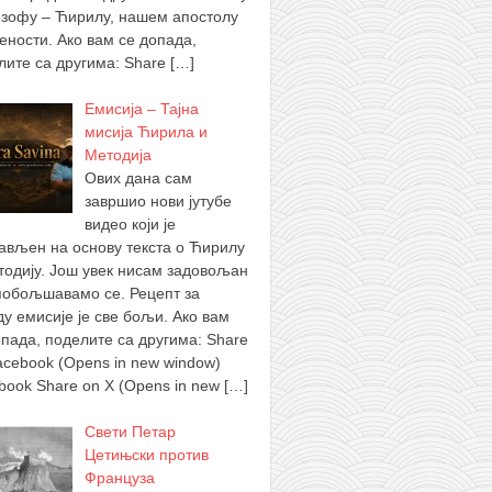
зофу – Ћирилу, нашем апостолу
ености. Ако вам се допада,
лите са другима: Share
[…]
Емисија – Тајна
мисија Ћирила и
Методија
Ових дана сам
завршио нови јутубе
видео који је
ављен на основу текста о Ћирилу
тодију. Још увек нисам задовољан
побољшавамо се. Рецепт за
ду емисије је све бољи. Ако вам
опада, поделите са другима: Share
acebook (Opens in new window)
book Share on X (Opens in new
[…]
Свети Петар
Цетињски против
Француза