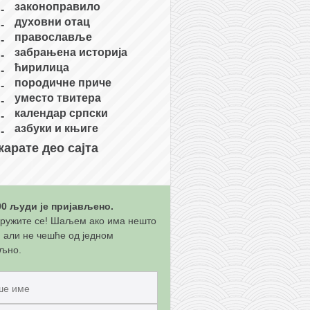
законоправило
духовни отац
православље
забрањена историја
ћирилица
породичне приче
уместо твитера
календар српски
азбуки и књиге
карате део сајта
00 људи је пријављено.
ружите се! Шаљем ако има нешто
, али не чешће од једном
љно.