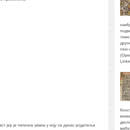
наиђ
подм
томе
друг
new 
(Ope
Link
Конс
моме
десп
екст јер је типична замка у коју се данас родитељи
међу