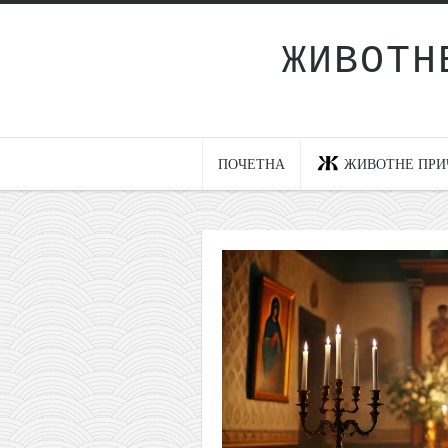
ЖИВОТН
Почетна
Животне приче
најновије на блогу
ПОЧЕТНА
ЖИВОТНЕ ПРИ
интернет пословање
исхраном до здравља
мој хаику
моменти и места
бонус садржај
светлопис
законоправило
духовни отац