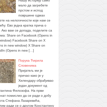
Нашу историју само
мало да загребете
прстом и испод
површине одмах
ете на нелогичности које нам се
ећу. Ево једна кратка прича о
. Ако вам се допада, поделите са
има: Share on Facebook (Opens in
window) Facebook Share on X
ns in new window) X Share on
edIn (Opens in new
[…]
Порука Ћирила
Словенима
Пријатељ ми је
причао како је у
Хилендару обрађивао
један документ од
тантина Филозофа. На први
нат помислих да се ради о добу
ота Стефана Лазаревића,
тим ради се о другом Константину