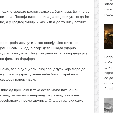
Фило
писм
ли једино мешате васпитавање са батинама. Батине су
поде
питања. Постоји више начина да се деци укаже да ће
 а у крајњој линији и казнити а да то нису батине.”
е не треба искључити као опцију. Цео живот се
ом, нисам ни једно своје дете никада ударио.
драстање деце. Нису сва деца иста, некој деци је у
напр
на физичка баријера.
и Ме
али 
нама, већ о дисциплинској процедури која мора да
изра
ђе у правом узрасту више неће бити потребна у
се д
а сву децу напомињем.
on F
Face
батине од вршњака и тако осете мало патње или
 знају за патњу и неправду се развију у осионе
саосећањима према другима. Онда су за њих само