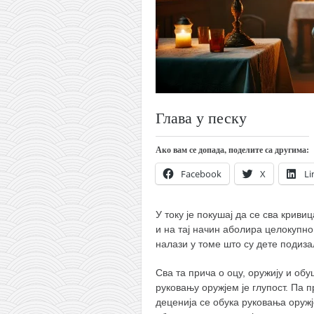
православље
забрањена историја
ћирилица
породичне приче
прота Воја
Глава у песку
уместо твитера
календар српски
Ако вам се допада, поделите са другима:
азбуки и књиге
Facebook
X
Li
Окинава карате
најновије на блогу
У току је покушај да се сва крив
и на тај начин аболира целокупно
моје белешке
налази у томе што су дете подиз
историја каратеа
Сва та прича о оцу, оружију и обу
бубиши
руковању оружјем је глупост. Па п
деценија се обука руковања оруж
карате