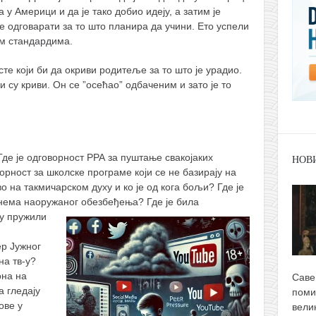
 у Америци и да је тако добио идеју, а затим је
е одговарати за то што планира да учини. Ето успели
им стандардима.
те који би да окриви родитеље за то што је урадио.
и су криви. Он се ”осећао” одбаченим и зато је то
де је одговорност РРА за пуштање свакојаких
НОВ
орност за школске програме који се не базирају на
о на такмичарском духу и ко је од кога бољи? Где је
 нема наоружаног обезбеђења?
Где је била
су пружили
р Јужног
на тв-у?
она на
Саве
а гледају
поми
ове у
вели