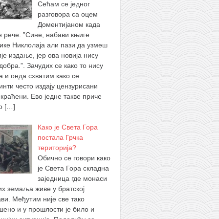
Сећам се једног
разговора са оцем
Доментијаном када
н рече: ”Сине, набави књиге
ике Никлолаја али пази да узмеш
је издање, јер ова новија нису
добра.”. Зачудих се како то нису
а и онда схватим како се
инти често издају цензурисани
скраћени. Ево једне такве приче
 о
[…]
Како је Света Гора
постала Грчка
територија?
Обично се говори како
је Света Гора складна
заједница где монаси
их земаља живе у братској
ви. Међутим није све тако
шено и у прошлости је било и