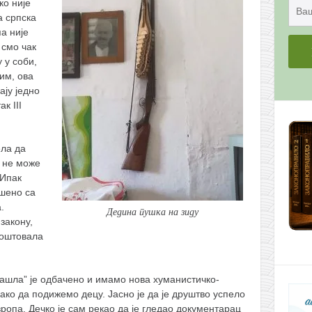
ко није
а српска
а није
 смо чак
 у соби,
им, ова
ају једно
к III
ела да
, не може
 Ипак
ешено са
.
Дедина пушка на зиду
закону,
поштовала
зашла” је одбачено и имамо нова хуманистичко-
како да подижемо децу. Јасно је да је друштво успело
ропа. Дечко је сам рекао да је гледао документарац