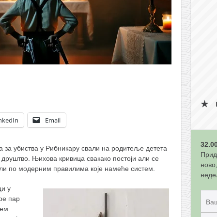
nkedIn
Email
32.0
ица за убиства у Рибникару свали на родитеље детета
Прид
 друштво. Њихова кривица свакако постоји али се
ново
али по модерним правилима које намеће систем.
неде
ци у
ре пар
јем