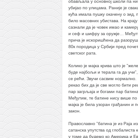
обављала у основној школи па ни
кихон
убијао по улицама. Раније је свак
кућа имала пушку окачену о зид, п
наиханчи
било масовних убистава. На крају
кушанку
сазнали да је човек имао и камеру
и сеф и шифру за оружје… Међут
пасаи
прича је искоришћена да разоруш
темашивари
80к породица у Србији пред почета
светског рата.
кобудо
Колико је мајка крива што је ”жел
нунчаку
буде најбољи и терала га да учи”
бо
се рећи. Звучи сасвим нормално.
рекао бих да је све могло бити р
тонфа
пар загрљаја и богами пар батина
саи
Међутим, те батине нису више по 
мајка је била узоран грађанин и 
тимбеи рочин
закон.
тсунами дојо
Православно ”батина је из Раја и
програм
сатанска упутства од глобалиста 
у томе да будемо ко Америка и Ев