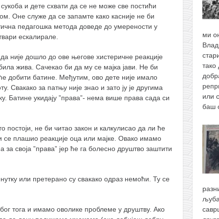
 сукоба и дете схвати да се не може све постићи
м. Оне служе да се запамте како касније не би
тична педагошка метода доведе до умерености у
ми о
твари ескалирале.
Влад
стари
 да није дошло до ове његове хистеричне реакције
тако 
ила жива. Сачекао би да му се мајка јави. Не би
добр
а ће добити батине. Међутим, ово дете није имало
репр
у. Свакако за патњу није знао и зато ју је другима
или 
у. Батине укидају ”права”- нема више права сада си
баш
о постоји, не би читао закон и калкулисао да ли ће
би се плашио реакције оца или мајке. Овако имамо
на за своја ”права” јер ће га болесно друштво заштити
утку или претерано су свакако одраз немоћи. Ту се
разн
љуба
због тога и имамо оволике проблеме у друштву. Ако
савр