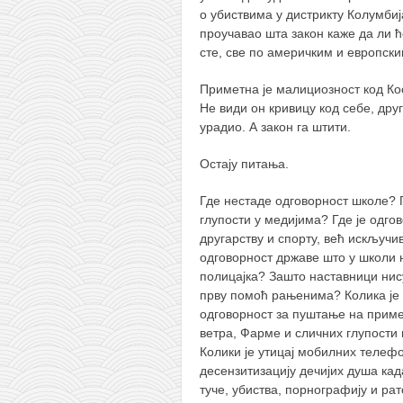
снимци наступа
о убиствима у дистрикту Колумбија
галерија клуба
проучавао шта закон каже да ли ћ
сте, све по америчким и европск
чланарина
контакт
Приметна је малициозност код Кос
Не види он кривицу код себе, друг
бесплатна е-књига
урадио. А закон га штити.
термини тренинга
Остају питања.
моја прича
Где нестаде одговорност школе? Г
моја прича
глупости у медијима? Где је одгов
фотке
другарству и спорту, већ искључив
одговорност државе што у школи
контакт
полицајка? Зашто наставници ни
прву помоћ рањенима? Колика је
одговорност за пуштање на приме
ветра, Фарме и сличних глупости 
Колики је утицај мобилних телеф
десензитизацију дечијих душа кад
туче, убиства, порнографију и рат