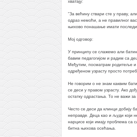
хватају:
”За већину ствари сте у праву, а
одраз немоћи, а не правилног вас
њихово понашање имати последице,
Мој одговор:
У принципу се слажемо али батин
бавим педагогијом и радим са дец
Међутим, посматрам родитеље и о
одређеном узрасту просто потреб
Не говорим о не знам каквим бати
се деси у правом узрасту. Ако до
остатку одрастања. То не важи з
Често се деси да клинци добију 
неправде. Деца као и људи који не
нарцисе који имају проблема са 
битна њихова осећања.