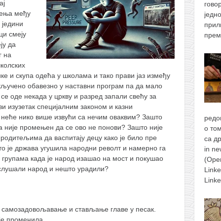
ај
гово
ђења међу
једн
 једини
прил
ци смеју
прем
ју да
г на
колских
е и скупа одећа у школама и тако прави јаз између
кључено обавезно у наставни програм па да мало
е оде некада у цркву и разред запали свећу за
 изузетак специјалним законом и казни
 неће нико више извући са нечим оваквим? Зашто
редо
а није промењен да се ово не понови? Зашто није
о то
родитељима да васпитају децу како је било пре
са д
о је држава угушила народни револт и намерно га
in n
групама када је народ изашао на мост и покушао
(Ope
слушали народ и нешто урадили?
Link
Link
о самозадовољавање и стављање главе у песак.
је променила.