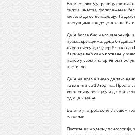
Батине показују границу физичког
силом, инатом, фолирањем и бесо
морале да се понављају. Та драс
поступцима код деце како не би с
Да је Коста био мало умеренији и
према другарима, деца би данас б
дирао очеву кутију јер би знао д
баријере већ само похвале у живот
нанео у свом хистеричном поступк
претерао.
Да је на време видео да тако нешт
га казнити са 13 година. Просто 
хистеричну реакцију и дете које з
од оца и мајке.
Батине употребљене у лошем трен
слажемо.
Пустите ви модерну психологију, 