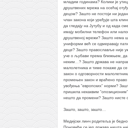
младим годинама? Колики је утиц
друштвених мрежа на осећај оту
децом? Зашто не постоји ни један
члан закона који уређује шта клин
да гледају на Јутубу и од када сме
имају мобилни телефон или нало
друштвеној мрежи? Зашто нема ш
униформи већ се одмеравају патик
деце? Зашто православље није у
уче о љубави према ближњем, да с
неким…? Зашто држава не направи
малолетника и тиме покаже да се
закон о одговорности малолетник
промењен закон и враћено право 
увођења ”европских” норми? Зашт
пришила некаквим ”опозиционим” 
нешто да промени? Зашто нисте 
Зашто, зашто, зашто…
Медијски линч родитеља је бедн
Поновиће се јер држава ништа ни