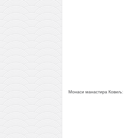
Монаси манастира Ковиљ: