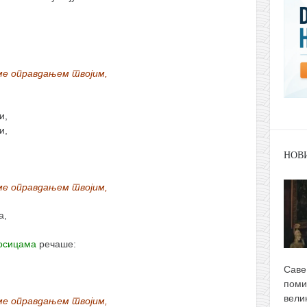
 ме оправдањем твојим,
и,
и,
НОВ
 ме оправдањем твојим,
а,
осицама
речаше:
Саве
поми
вели
 ме оправдањем твојим,