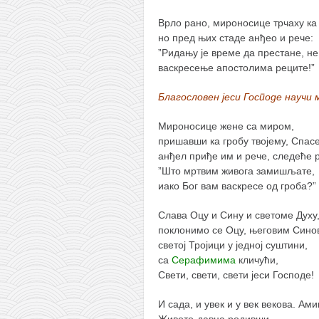
Врло рано, мироносице трчаху ка 
но пред њих стаде анђео и рече:
”Ридању је време да престане, не
васкресење апостолима реците!”
Благословен јеси Господе научи
Мироносице жене са миром,
пришавши ка гробу твојему, Спасе
анђел приђе им и рече, следеће 
”Што мртвим живога замишљате,
иако Бог вам васкресе од гроба?”
Слава Оцу и Сину и светоме Духу
поклонимо се Оцу, његовим Синов
светој Тројици у једној суштини,
са
Серафимима
кличући,
Свети, свети, свети јеси Господе!
И сада, и увек и у век векова. Ами