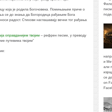
Фило
писм
ицу која је родила Богочовека. Помињањем приче о
поде
вља се до знања да Богородица рађањем Бога
оноси радост. Стихови наглашавају вечни тог рађања
мја оправданијем твојим
– рефрен песме, у преводу
 ме путевима твојим”
ме:
напр
и Ме
али 
изра
се д
on F
Face