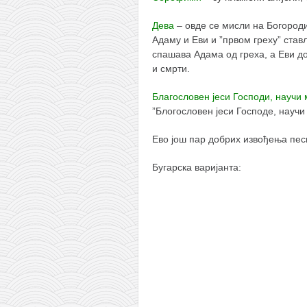
Дева
– овде се мисли на Богород
Адаму и Еви и ”првом греху” ста
спашава Адама од греха, а Еви д
и смрти.
Благословен јеси Господи, научи 
”Блогословен јеси Господе, научи
Ево још пар добрих извођења пес
Бугарска варијанта: