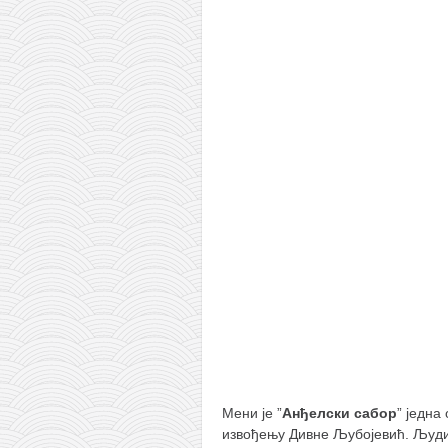
православље
забрањена историја
ћирилица
породичне приче
прота Воја
уместо твитера
календар српски
азбуки и књиге
Окинава карате
најновије на блогу
моје белешке
историја каратеа
бубиши
Мени је ”
Анђелски сабор
” једна
карате
извођењу Дивне Љубојевић. Људи 