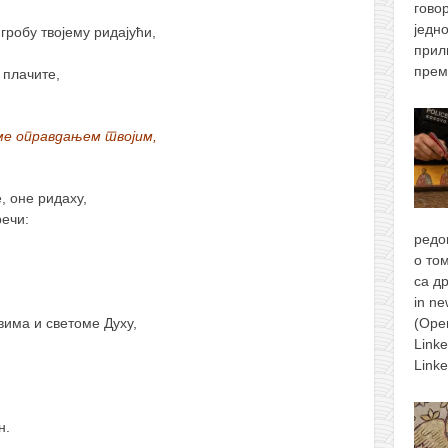
гово
једн
гробу твојему ридајући,
прил
прем
 плачите,
 ме оправдањем твојим,
, оне ридаху,
речи:
редо
о то
са д
,
in n
има и светоме Духу,
(Ope
Link
Link
н.