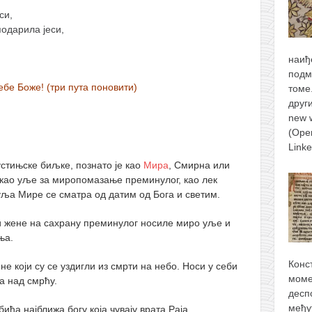
си,
подарила јеси,
наиђ
подм
тебе Боже! (три пута поновити)
томе
друг
new 
(Ope
Link
пустињске биљке, познато је као
Мира
, Смирна или
е као уље за миропомазање преминулог, као лек
ља Мире се сматра од датим од Бога и светим.
и жене на сахрану преминулог носиле миро уље и
ња.
Конс
не који су се уздигли из смрти на небо. Носи у себи
моме
а над смрћу.
десп
међу
ића најближа богу која чувају врата Раја.