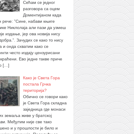
Сећам се једног
разговора са оцем
Доментијаном када
н рече: ”Сине, набави књиге
ике Никлолаја али пази да узмеш
је издање, јер ова новија нису
добра.”. Зачудих се како то нису
а и онда схватим како се
инти често издају цензурисани
скраћени. Ево једне такве приче
 о
[…]
Како је Света Гора
постала Грчка
територија?
Обично се говори како
је Света Гора складна
заједница где монаси
их земаља живе у братској
ви. Међутим није све тако
шено и у прошлости је било и