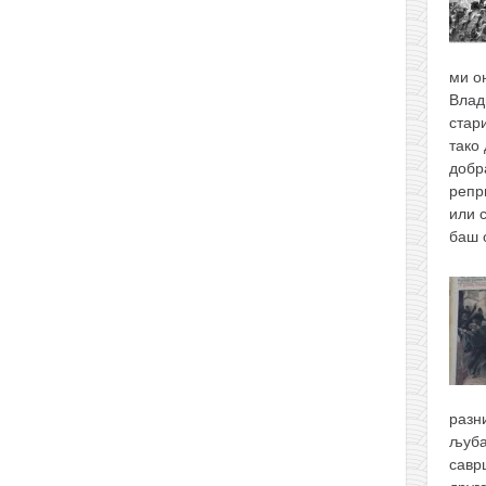
ми о
Влад
стари
тако 
добр
репр
или 
баш
разн
љуба
савр