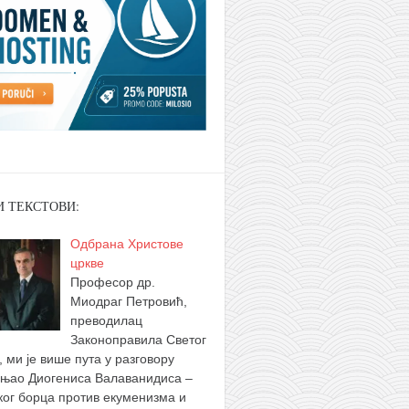
И ТЕКСТОВИ:
Одбрана Христове
цркве
Професор др.
Миодраг Петровић,
преводилац
Законоправила Светог
, ми је више пута у разговору
њао Диогениса Валаванидиса –
ког борца против екуменизма и