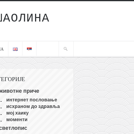
ШАОЛИНА
ЧА
ТЕГОРИЈЕ
животне приче
интернет пословање
исхраном до здравља
мој хаику
моменти
светлопис