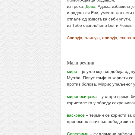
Живото-давца родивши,
из греха,
Дево
, Адама избавила је
и радост си Еви, уместо жалости 
отпале од живота ка себи упути,
из Тебе оваплоћени Бог и Човек.
Алилуја, алилуја, алилуја, слава 
Мали речник:
миро
– је уље које се добија од 
Myrrha. Попут тамјана користи с
против болова. Мирис упаљеног у
мироносицама
– у старо време б
користиле га у обреду сахрањива
васкресе
– термин се користи за о
пренесено значење победе живот
Серефими
– су пламени анђели, б