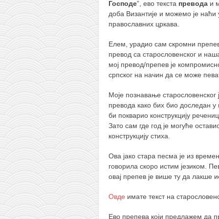
Господе
”, ево текста
превода
и м
кихон
доба Византије и можемо је наћи 
православних цркава.
наиханчи
кушанку
Елем, урадио сам скромни препев
превод са старословенског и наша
пасаи
мој превод/препев је компромисн
темашивари
српског на начин да се може пева
кобудо
Моје познавање старословенског 
превода како бих био доследан у
нунчаку
би покварио конструкцију речениц
бо
Зато сам где год је могуће остав
конструкцију стиха.
тонфа
саи
Ова јако стара песма је из време
говорила скоро истим језиком. П
тимбеи рочин
овај препев је више ту да лакше 
тсунами дојо
Овде
имате текст на старословен
програм
Ево препева који предлажем да п