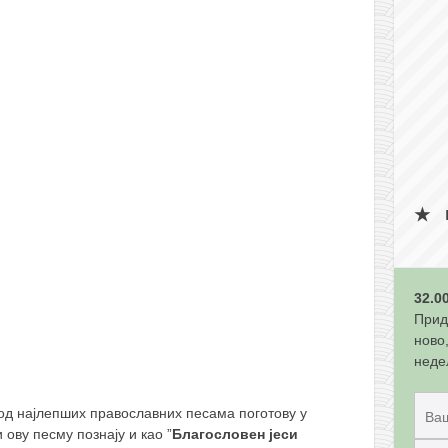
32.0
Прид
ново
неде
 од најлепших православних песама поготову у
ову песму познају и као ”
Благословен јеси