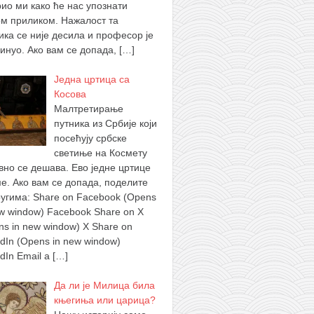
рио ми како ће нас упознати
ом приликом. Нажалост та
ика се није десила и професор је
инуо. Ако вам се допада,
[…]
Једна цртица са
Косова
Малтретирање
путника из Србије који
посећују србске
светиње на Космету
вно се дешава. Ево једне цртице
ме. Ако вам се допада, поделите
ругима: Share on Facebook (Opens
ew window) Facebook Share on X
ns in new window) X Share on
edIn (Opens in new window)
edIn Email a
[…]
Да ли је Милица била
књегиња или царица?