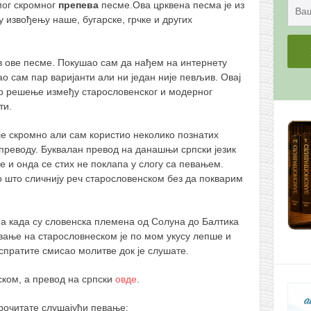
ог скромног
препева
песме.
Ова црквена песма је из
у извођењу наше, бугарске, грчке и других
 ове песме. Покушао сам да нађем на интернету
о сам пар варијанти али ни један није певљив. Овај
о решење између старословенског и модерног
ти.
је скромно али сам користио неколико познатих
 преводу. Буквалан превод на данашњи српски језик
е и онда се стих не поклапа у слогу са певањем.
ио што сличнију реч старословенском без да покварим
на када су словенска племена од Солуна до Балтика
евање на старословнеском је по мом укусу лепше и
испратите смисао молитве док је слушате.
ском, а превод на српски
овде
.
рочитате слушајући певање: