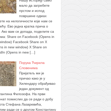
Нашу историју само
мало да загребете
прстом и испод
површине одмах
ете на нелогичности које нам се
ећу. Ево једна кратка прича о
. Ако вам се допада, поделите са
има: Share on Facebook (Opens in
window) Facebook Share on X
ns in new window) X Share on
edIn (Opens in new
[…]
Порука Ћирила
Словенима
Пријатељ ми је
причао како је у
Хилендару обрађивао
један документ од
тантина Филозофа. На први
нат помислих да се ради о добу
ота Стефана Лазаревића,
тим ради се о другом Константину