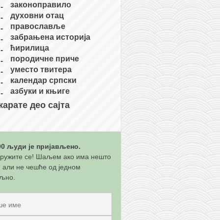
законоправило
духовни отац
православље
забрањена историја
ћирилица
породичне приче
уместо твитера
календар српски
азбуки и књиге
карате део сајта
00 људи је пријављено.
ружите се! Шаљем ако има нешто
, али не чешће од једном
љно.