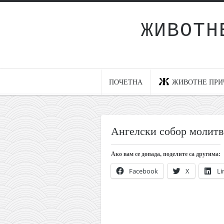
ЖИВОТН
Почетна
Животне приче
најновије на блогу
ПОЧЕТНА
ЖИВОТНЕ ПРИ
интернет пословање
исхраном до здравља
мој хаику
Ангелски собор молитв
моменти и места
Ако вам се допада, поделите са другима:
бонус садржај
Facebook
X
Li
светлопис
законоправило
духовни отац