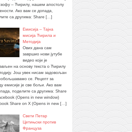
зофу – Ћирилу, нашем апостолу
ености. Ако вам се допада,
лите са другима: Share
[…]
Емисија – Тајна
мисија Ћирила и
Методија
Ових дана сам
завршио нови јутубе
видео који је
ављен на основу текста о Ћирилу
тодију. Још увек нисам задовољан
побољшавамо се. Рецепт за
ду емисије је све бољи. Ако вам
опада, поделите са другима: Share
acebook (Opens in new window)
book Share on X (Opens in new
[…]
Свети Петар
Цетињски против
Француза