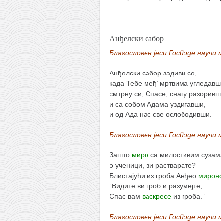
снимци наступа
галерија клуба
чланарина
Анђелски сабор
контакт
Благословен јеси Господе научи
бесплатна е-књига
Анђелски сабор задиви се,
термини тренинга
када Тебе међ’ мртвима угледавш
смтрну си, Спасе, снагу разоривш
моја прича
и са собом Адама уздигавши,
моја прича
и од Ада нас све ослободивши.
фотке
Благословен јеси Господе научи
контакт
Зашто
миро
са милостивим сузам
о ученици, ви растварате?
Блистајући из гроба Анђео
мирон
”Видите ви гроб и разумејте,
Спас вам
васкресе
из гроба.”
Благословен јеси Господе научи