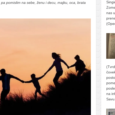
Singi
 pa pomislim na sebe, ženu i decu, majku, oca, brata
Zomer
nas u
prene
(Ope
(Tvrd
čove
posto
pome
posle
na in
Savu