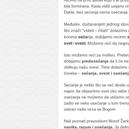
bila formirana. Kada vidiš usijanu ri
Dakle, bez sećanja nema osećanja.
dodavanjem jednog slova
Međutim,
što znači ”videti – čitati” dolazim
korena
seća
nja, dobijamo recimo
svet
i
svest.
Možemo reći da negov
Isto možemo reći za molitvu. Prebi
dobijamo
predosećanje
da li će ne
oblikuju našu svest. Time dolazimo
čoveka –
sećanje, svest i osećan
Sećanje je nešto što se već desilo u 
napor da objasnimo svet oko sebe i
osećanja ne možemo da utičemo ona
zašto se neko osećanje u tom trenu
ustvari naša veza sa Bogom.
Naš poznati pravoslavni filosof Žark
navike, razum i osećanja.
Ja deli