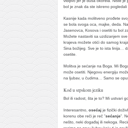
galerija kluba
vidljivo jer je duša okorela. Niste je 
bol je znak da ste iskreno pogledali
članarina
Kasnije kada molitveno prođete svoj
kontakt
se bola svoga oca, majke, deda. Na
besplatna e-knjiga
Jasenovca, Kosova i osetiti tu bol 
Možete nastaviti sa uzdizanjem sve 
termini treninga
krajeva možete otići do samog kraj
moja priča
Sina božijeg. Sve je to ista linija… d
osetite.
moja priča
fotke
Molitva je sećanje na Boga. Mi Boga
može osetiti. Njegovu energiju može
kontakt
na ljubav, u čudima… Samo se opusti
Kod u srpskom jeziku
Ћир
Bol ili radost, šta je to? Mi ustvari 
Interesantno,
osećaj
je fizički doživ
korenu obe reči je reč ”
sećanje
”. N
nešto, neki događaj ili nekoga. Rec
recimo na prvu ljubav koju ti je pruž