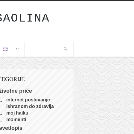
ŠAOLINA
ЋИР
TEGORIJE
životne priče
internet poslovanje
ishranom do zdravlja
moj haiku
momenti
svetlopis