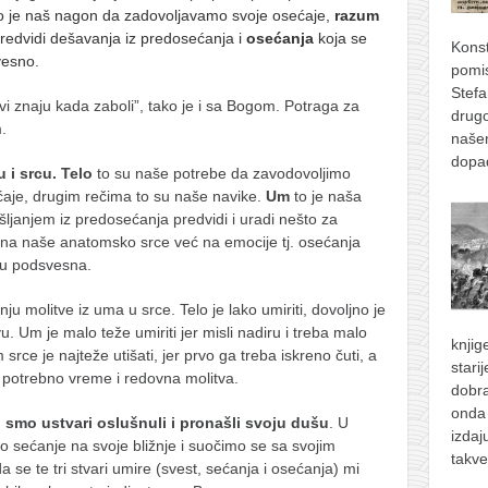
o je naš nagon da zadovoljavamo svoje osećaje,
razum
redvidi dešavanja iz predosećanja i
osećanja
koja se
Konst
vesno.
pomis
Stefa
vi znaju kada zaboli”, tako je i sa Bogom. Potraga za
drugo
.
naše
dopad
u i srcu.
Telo
to su naše potrebe da zavodovoljimo
ćaje, drugim rečima to su naše navike.
Um
to je naša
šljanjem iz predosećanja predvidi i uradi nešto za
 na naše anatomsko srce već na emocije tj. osećanja
 su podsvesna.
u molitve iz uma u srce. Telo je lako umiriti, dovoljno je
u. Um je malo teže umiriti jer misli nadiru i treba malo
knjig
srce je najteže utišati, jer prvo ga treba iskreno čuti, a
stari
e potrebno vreme i redovna molitva.
dobra
onda 
i smo ustvari oslušnuli i pronašli svoju dušu
. U
izdaj
o sećanje na svoje bližnje i suočimo se sa svojim
takve
se te tri stvari umire (svest, sećanja i osećanja) mi