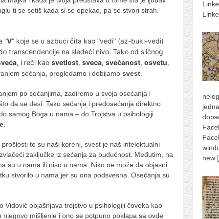
Link
nglu ti se setiš kada si se opekao, pa se stvori strah.
Linke
 ”
V
” koje se u azbuci čita kao ”vedi” (az-buki-vedi)
o do transcendencije na sledeći nivo. Tako od sličnog
sveća
, i reči kao
svetlost
,
sveca
,
svečanost
,
osvetu
,
anjem sećanja, progledamo i dobijamo
svest
.
ranjem po sećanjima, zadiremo u svoja osećanja i
nelog
što da se desi. Tako sećanja i predosećanja direktno
jedna
 do samog Boga u nama – do Trojstva u psihologiji
dopad
je.
Face
Face
prošlosti to su naši koreni, svest je naš intelektualni
windo
zvlačeći zaključke iz sećanja za budućnost. Međutim, na
new
 su u nama ili nisu u nama. Niko ne može da objasni
tku stvorilo u nama jer su ona podsvesna. Osećanja su
o Vidović objašnjava trojstvo u psihologiji čoveka kao
m njegovo mišljenje i ono se potpuno poklapa
sa ovde