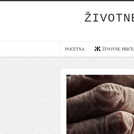
ŽIVOTN
Početna
Životne priče
najnovije na blogu
POČETNA
ŽIVOTNE PRIČE
internet poslovanje
ishranom do zdravlja
moj haiku
momenti i mesta
bonus sadržaj
Svetlopis
zakonopravilo
duhovni otac