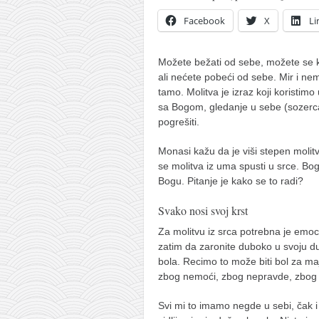
naihanchi
Facebook
X
Li
kushanku
passai
Možete bežati od sebe, možete se kr
ali nećete pobeći od sebe. Mir i ne
temashiwari
tamo. Molitva je izraz koji koristimo
sa Bogom, gledanje u sebe (sozerc
kobudo
pogrešiti.
nunchaku
Monasi kažu da je viši stepen moli
bo
se molitva iz uma spusti u srce. Bog 
tonfa
Bogu. Pitanje je kako se to radi?
sai
Svako nosi svoj krst
timbei rochin
Za molitvu iz srca potrebna je emocij
zatim da zaronite duboko u svoju du
tsunami dojo
bola. Recimo to može biti bol za m
program
zbog nemoći, zbog nepravde, zbog 
snimci nastupa
Svi mi to imamo negde u sebi, čak i k