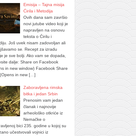
Emisija – Tajna misija
Ćirila i Metodija
Ovih dana sam završio
novi jutube video koji je
napravljen na osnovu
teksta o Ćirilu i
iju. Još uvek nisam zadovoljan ali
jšavamo se. Recept za izradu
je je sve bolji. Ako vam se dopada,
site dalje: Share on Facebook
ns in new window) Facebook Share
 (Opens in new
[…]
Zaboravljena rimska
bitka i jedan Srbin
Prenosim vam jedan
članak i najnovije
arheološko otkriće iz
Nemačke o
avljenoj bici 235. godine u kojoj su
ano učestvovali vojnici iz