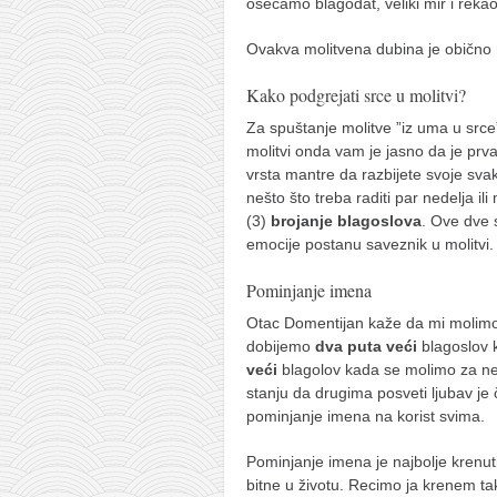
osećamo blagodat, veliki mir i reka
Ovakva molitvena dubina je obično 
Kako podgrejati srce u molitvi?
Za spuštanje molitve ”iz uma u srce”
molitvi onda vam je jasno da je prv
vrsta mantre da razbijete svoje svak
nešto što treba raditi par nedelja il
(3)
brojanje blagoslova
. Ove dve 
emocije postanu saveznik u molitvi
Pominjanje imena
Otac Domentijan kaže da mi molimo
dobijemo
dva puta veći
blagoslov 
veći
blagolov kada se molimo za ne
stanju da drugima posveti ljubav je č
pominjanje imena na korist svima.
Pominjanje imena je najbolje krenut
bitne u životu. Recimo ja krenem ta