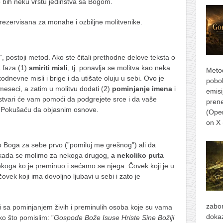
o bih neku vrstu jedinstva sa Bogom.
rezervisana za monahe i ozbiljne molitvenike.
, postoji metod. Ako ste čitali prethodne delove teksta o
a faza (1)
smiriti misli
, tj. ponavlja se molitva kao neka
Metod
odnevne misli i brige i da utišate oluju u sebi. Ovo je
pobol
i meseci, a zatim u molitvu dodati (2)
pominjanje imena
i
emisi
stvari će vam pomoći da podgrejete srce i da vaše
prene
. Pokušaću da objasnim osnove.
(Ope
on X
 Boga za sebe prvo (”pomiluj me grešnog”) ali da
kada se molimo za nekoga drugog,
a nekoliko puta
koga ko je preminuo i sećamo se njega. Čovek koji je u
ovek koji ima dovoljno ljubavi u sebi i zato je
zabor
i sa pominjanjem živih i preminulih osoba koje su vama
dokaz
ko što pomislim: ”
Gospode Bože Isuse Hriste Sine Božiji