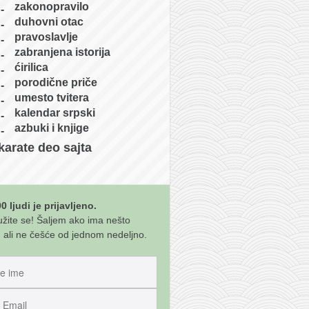
zakonopravilo
duhovni otac
pravoslavlje
zabranjena istorija
ćirilica
porodične priče
umesto tvitera
kalendar srpski
azbuki i knjige
karate deo sajta
0 ljudi je prijavljeno.
užite se! Šaljem ako ima nešto
 ali ne češće od jednom nedeljno.