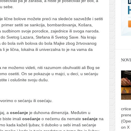
posećivali pa je zarasla, a niste je posećivali jer boli, a
 u sebe.
e lične bolove možete preći na sledeće sazvežđe i setiti
 primer setiti se sankcija, bombardovanja, Košara,
za sudbinom svoje porodice, zajednice ili svoga naroda.
do Svetog Lazara, Stefana ili Svetog Save. Na kraju
a do bola svih bolova do bola Majke zbog žrtvovanog
a li je lična, lokalna ili univerzalna to je na vama da
NOVI
 ne možemo videti, niti razumom obuhvatiti ali Bog se
mo osetiti. On se pokazuje u majci, u deci, u sećanju
te i oslušnite svoju dušu.
govorimo o sećanju ili osećaju.
crtic
ljaj, a
osećanje
je duhovna dimenzija. Međutim u
prene
e biste imali
osećanje
o nečemu da nemate
sećanje
na
(Ope
imo kada kažeš ljubav, ti duboko u sebi imaš sećanje
on X
ila majka i kada je tvoja predstava o tome šta je ljubav