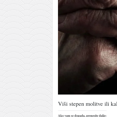
pravoslavlje
zabranjena istorija
ćirilica
porodične priče
umesto tvitera
kalendar srpski
azbuki i knjige
Okinava karate
najnovije na blogu
moje beleške
istorija karatea
bubishi
Viši stepen molitve ili ka
karate
kihon
Ako vam se dopada, prenesite dalje: