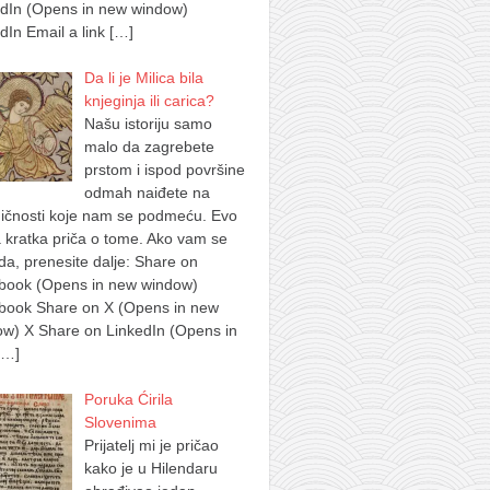
edIn (Opens in new window)
dIn Email a link
[…]
Da li je Milica bila
knjeginja ili carica?
Našu istoriju samo
malo da zagrebete
prstom i ispod površine
odmah naiđete na
ičnosti koje nam se podmeću. Evo
 kratka priča o tome. Ako vam se
a, prenesite dalje: Share on
book (Opens in new window)
book Share on X (Opens in new
w) X Share on LinkedIn (Opens in
[…]
Poruka Ćirila
Slovenima
Prijatelj mi je pričao
kako je u Hilendaru