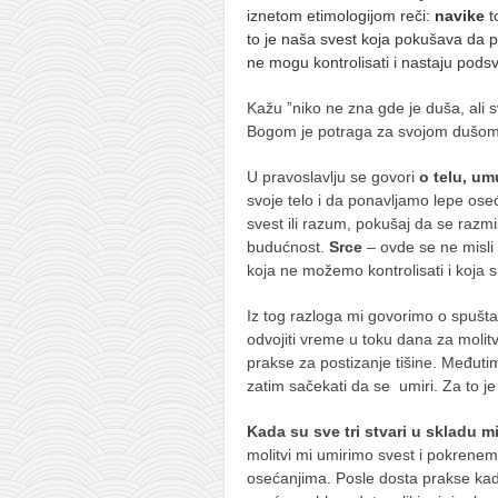
iznetom etimologijom reči:
navike
t
to je naša svest koja pokušava da p
ne mogu kontrolisati i nastaju pods
Kažu ”niko ne zna gde je duša, ali s
Bogom je potraga za svojom dušom
U pravoslavlju se govori
o telu, um
svoje telo i da ponavljamo lepe ose
svest ili razum, pokušaj da se razmi
budućnost.
Srce
– ovde se ne misli
koja ne možemo kontrolisati i koja
Iz tog razloga mi govorimo o spuštanj
odvojiti vreme u toku dana za molitv
prakse za postizanje tišine. Međutim 
zatim sačekati da se umiri. Za to j
Kada su sve tri stvari u skladu m
molitvi mi umirimo svest i pokrenem
osećanjima. Posle dosta prakse kada 