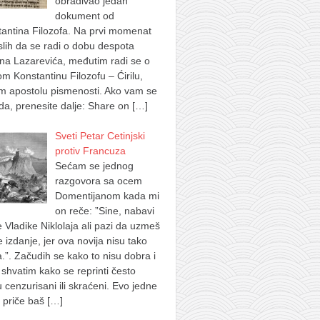
obrađivao jedan
dokument od
antina Filozofa. Na prvi momenat
lih da se radi o dobu despota
na Lazarevića, međutim radi se o
m Konstantinu Filozofu – Ćirilu,
m apostolu pismenosti. Ako vam se
a, prenesite dalje: Share on
[…]
Sveti Petar Cetinjski
protiv Francuza
Sećam se jednog
razgovora sa ocem
Domentijanom kada mi
on reče: ”Sine, nabavi
e Vladike Niklolaja ali pazi da uzmeš
je izdanje, jer ova novija nisu tako
.”. Začudih se kako to nisu dobra i
shvatim kako se reprinti često
u cenzurisani ili skraćeni. Evo jedne
 priče baš
[…]