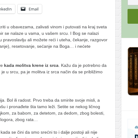
nkedIn
Email
iti u obavezama, zalivati vinom i putovati na kraj sveta
mir se nalaze u vama, u vašem srcu. I Bog se nalazi
 u pravoslavlju ali možete reći i uteha, čekanje, razgovor
anje), resetovanje, sećanje na Boga… i nećete
tve
kada molitva krene iz srca
. Kažu da je potrebno da
je u srcu, pa je molitva iz srca način da se približimo
a. Bol ili radost. Prvo treba da smirite svoje misli, a
šu i pronađete šta tamo leži. Setite se nekog ličnog
ajkom, za babom, za detetom, za dedom, zbog bolesti,
logora, zbog rata…
ada se čini da smo srećni to i dalje postoji ali nije