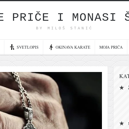
E PRIČE I MONASI 
BY MILOŠ STANIĆ
SVETLOPIS
OKINAVA KARATE
MOJA PRIČA
KA