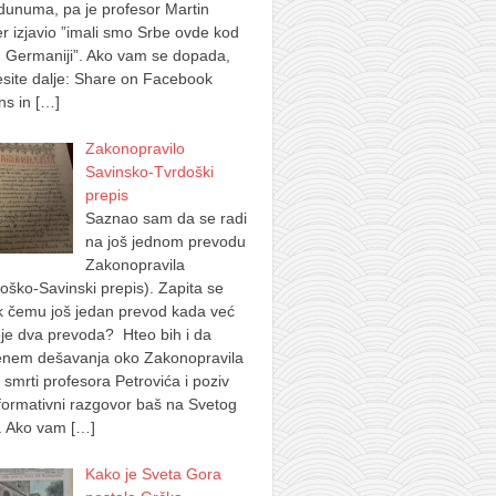
dunuma, pa je profesor Martin
 izjavio ”imali smo Srbe ovde kod
 Germaniji”. Ako vam se dopada,
site dalje: Share on Facebook
ns in
[…]
Zakonopravilo
Savinsko-Tvrdoški
prepis
Saznao sam da se radi
na još jednom prevodu
Zakonopravila
oško-Savinski prepis). Zapita se
k čemu još jedan prevod kada već
je dva prevoda? Hteo bih i da
nem dešavanja oko Zakonopravila
 smrti profesora Petrovića i poziv
formativni razgovor baš na Svetog
. Ako vam
[…]
Kako je Sveta Gora