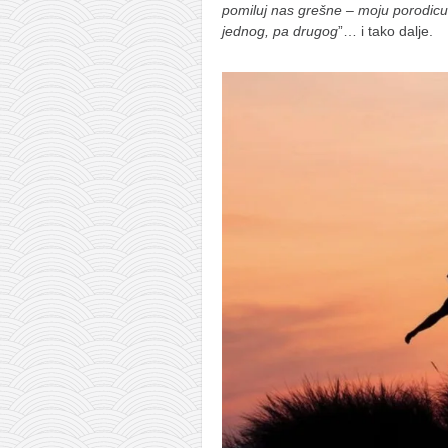
pomiluj nas grešne – moju porodicu
jednog, pa drugog
”… i tako dalje.