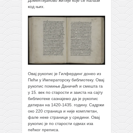
Доментијаново житије које се налази
код њих.
Овај рукопис је Гилфердинг донео из
Пећи у Императорску библиотеку. Овај
рукопис помиње Даничић и смешта га
у 15. век по старости и заиста на сајту
библиотеке сазнајемо да је рукопис
датиран на 1420-1435. годину. Садржи
око 220 страница и није комплетан,
фале неке странице у средини. Овај
рукопис је по старости одмах иза
пећког преписа.