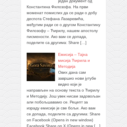
један документ од
Константина Филозофа. На први
моменат помислих да се ради о добу
деспота Стефана Лазаревића,
међутим ради се о другом Константину
Филозофу – Ћирилу, нашем апостолу
писмености. Ако вам се допада,
поделите са другима: Share
[…]
Емисија – Тајна
мисија Ћирила и
Методија
Ових дана сам
завршио нови јутубе
видео који је
направљен на основу текста о Ћирилу
и Методију. Још увек нисам задовољан
али побољшавамо се. Рецепт за
израду емисије је све бољи. Ако вам
се допада, поделите са другима: Share
on Facebook (Opens in new window)
Facebook Share on X (Opens in new
[…]