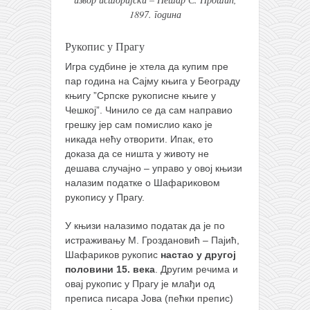
1897. година
Рукопис у Прагу
Игра судбине је хтела да купим пре
пар година на Сајму књига у Београду
књигу ”Српске рукописне књиге у
Чешкој”. Чинило се да сам направио
грешку јер сам помислио како је
никада нећу отворити. Ипак, ето
доказа да се ништа у животу не
дешава случајно – управо у овој књизи
налазим податке о Шафариковом
рукопису у Прагу.
У књизи налазимо податак да је по
истраживању М. Гроздановић – Пајић,
Шафариков рукопис
настао у другој
половини 15. века
. Другим речима и
овај рукопис у Прагу је млађи од
преписа писара Јова (пећки препис)