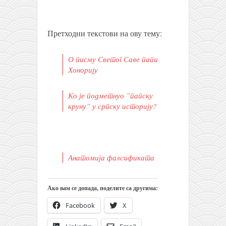
Претходни текстови на ову тему:
О писму Светог Саве папи
Хонорију
Ко је подметнуо ”папску
круну” у српску историју?
Анатомија фалсификата
Ако вам се допада, поделите са другима:
Facebook
X