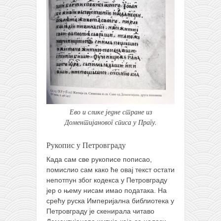
Ево и слике једне стране из
Доментијановог списа у Прагу.
Рукопис у Петровграду
Када сам све рукописе пописао,
помислио сам како ће овај текст остати
непотпун због кодекса у Петровграду
јер о њему нисам имао података. На
срећу руска Империјална библиотека у
Петровграду је скенирала читаво