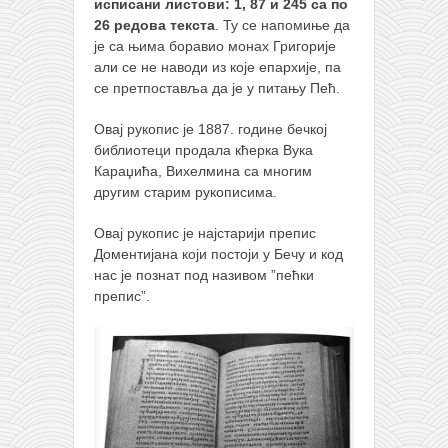
исписани листови: 1, 87 и 245 са по
26 редова текста
. Ту се напомиње да
је са њима боравио монах Григорије
али се не наводи из које епархије, па
се претпоставља да је у питању Пећ.
Овај рукопис је 1887. године бечкој
библиотеци продала кћерка Вука
Караџића, Вихелмина са многим
другим старим рукописима.
Овај рукопис је најстарији препис
Доментијана који постоји у Бечу и код
нас је познат под називом ”пећки
препис”.