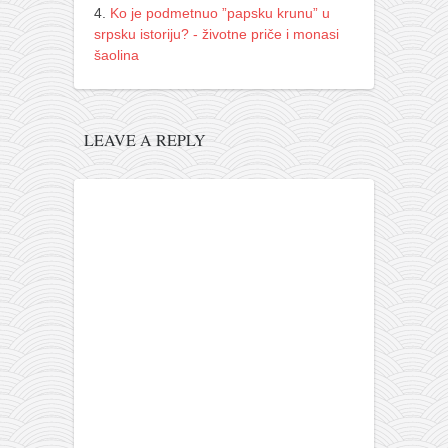
Ko je podmetnuo ”papsku krunu” u
srpsku istoriju? - životne priče i monasi
šaolina
LEAVE A REPLY