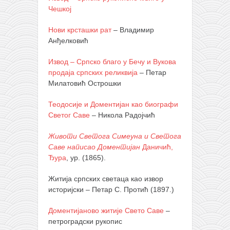
Чешкој
Нови крсташки рат
– Владимир
Анђелковић
Извод – Српско благо у Бечу и Вукова
продаја српских реликвија
– Петар
Милатовић Острошки
Теодосије и Доментијан као биографи
Светог Саве
– Никола Радојчић
Животи Светога Симеуна и Светога
Саве написао Доментијан
Даничић,
Ђура
, ур. (1865).
Житија српских светаца као извор
историјски – Петар С. Протић (1897.)
Доментијаново житије Свето Саве
–
петроградски рукопис