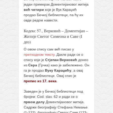
један примерак Доментијановог житија
кихон
већ четири
које је Вук Караџић
наиханчи
продао Бечкој библиотеци, па ћу их
овде редом навести.
кушанку
пасаи
Кодекс 57., Верковић – Доментијан –
Житије Светог Симеона и Саве (I
темашивари
део)
кобудо
О овом спису сам већ писао у
претходном тексту
. Дакле ради се о
нунчаку
спису који је
Стјепан Верковић
донео
бо
из
Сера
(Грчка) како је забележено. Он
га је продао
Вуку Караџићу
, а овај
тонфа
Бечкој библиотеци. Овај спис је
саи
препис из 17. века
.
тимбеи рочин
Заведен је у Бечкој библиотеци под
тсунами дојо
бројем: Cod. slav. 62 и ради се о
првом делу
Доментијановог житија.
програм
Садржи биографију Стефана Немање
(1-122), биографију Светог Саве (123-