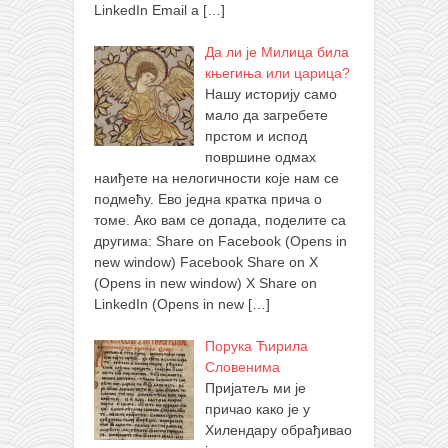
LinkedIn Email a
[…]
Да ли је Милица била
књегиња или царица?
Нашу историју само
мало да загребете
прстом и испод
површине одмах
наиђете на нелогичности које нам се
подмећу. Ево једна кратка прича о
томе. Ако вам се допада, поделите са
другима: Share on Facebook (Opens in
new window) Facebook Share on X
(Opens in new window) X Share on
LinkedIn (Opens in new
[…]
Порука Ћирила
Словенима
Пријатељ ми је
причао како је у
Хилендару обрађивао