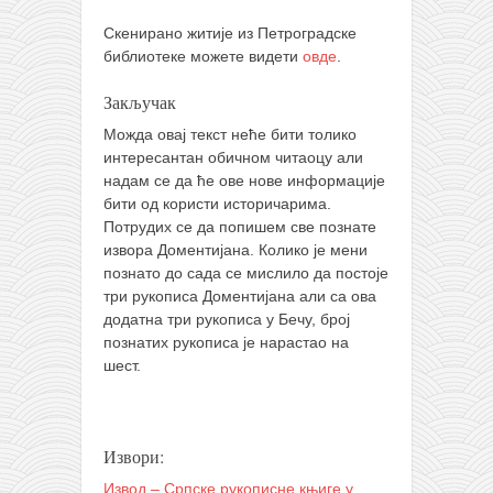
Скенирано житије из Петроградске
библиотеке можете видети
овде
.
Закључак
Можда овај текст неће бити толико
интересантан обичном читаоцу али
надам се да ће ове нове информације
бити од користи историчарима.
Потрудих се да попишем све познате
извора Доментијана. Колико је мени
познато до сада се мислило да постоје
три рукописа Доментијана али са ова
додатна три рукописа у Бечу, број
познатих рукописа је нарастао на
шест.
Извори:
Извод – Српске рукописне књиге у