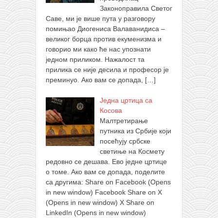
Законоправила Светог
Саве, ми је више пута у разговору
помињао Диогениса Валаванидиса –
великог борца против екуменизма и
говорио ми како ће нас упознати
једном приликом. Нажалост та
прилика се није десила и професор је
преминуо. Ако вам се допада,
[…]
Једна цртица са
Косова
Малтретирање
путника из Србије који
посећују србске
светиње на Космету
редовно се дешава. Ево једне цртице
о томе. Ако вам се допада, поделите
са другима: Share on Facebook (Opens
in new window) Facebook Share on X
(Opens in new window) X Share on
LinkedIn (Opens in new window)