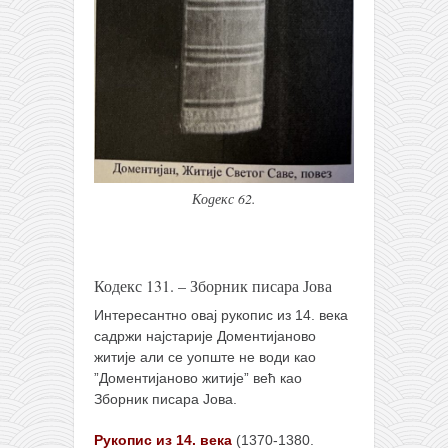
Кодекс 62.
Кодекс 131. – Зборник писара Јова
Интересантно овај рукопис из 14. века
садржи најстарије Доментијаново
житије али се уопште не води као
”Доментијаново житије” већ као
Зборник писара Јова.
Рукопис из 14. века
(1370-1380.