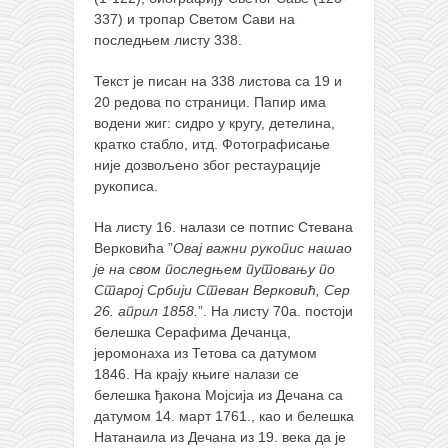
снимци наступа
337) и тропар Светом Сави на
галерија клуба
последњем листу 338.
чланарина
Текст је писан на 338 листова са 19 и
контакт
20 редова по страници. Папир има
водени жиг: сидро у кругу, детелина,
бесплатна е-књига
кратко стабло, итд. Фотографисање
термини тренинга
није дозвољено због рестаурације
рукописа.
моја прича
На листу 16. налази се потпис Стевана
моја прича
Верковића ”
Овај важни рукопис нашао
фотке
је на свом последњем путовању по
Старој Србији Стеван Верковић, Сер
контакт
26. април 1858.
”. На листу 70а. постоји
белешка Серафима Дечанца,
јеромонаха из Тетова са датумом
1846. На крају књиге налази се
белешка ђакона Мојсија из Дечана са
датумом 14. март 1761., као и белешка
Натанаила из Дечана из 19. века да је