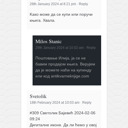
28th January 2024 at 8:21 pm
·
Reply
Kако може да се купи или поручи
књига. Хвала.
Milos Stanic
29th January 2024 at 10:02 am
·
Reply
Поштовање Илија, ја се не
бавим продајом књига. Верујем
да је можете наћи на купинду
или код antikvarneknjige.com
Svetolik
18th February 2024 at 10:03 am
·
Reply
#309 Светолик Бајевић 2024-02-06
09:24
Дигиталне иконе. Да ли ћемо у овој