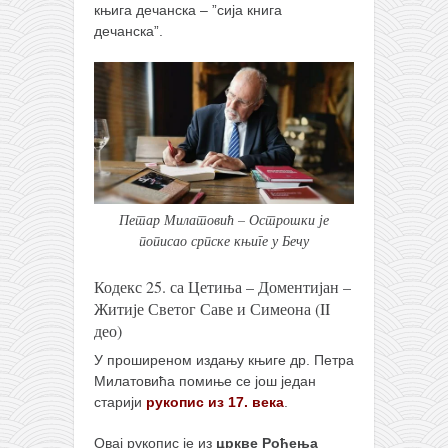
књига дечанска – ”сија книга
дечанска”.
Петар Милатовић – Острошки је
пописао српске књиге у Бечу
Кодекс 25. са Цетиња – Доментијан –
Житије Светог Саве и Симеона (II
део)
У проширеном издању књиге др. Петра
Милатовића помиње се још један
старији
рукопис из 17. века
.
Овај рукопис је из
цркве Рођења