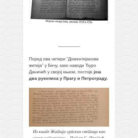
—————
Поред ова четири ”Доментијанова
житија” у Бечу, како наводи Ђуро
Даничић у својој књизи, постоје
још
два рукописа у Прагу и Петрограду.
Из књиге Житија српских светаца као
извор историјски – Петар С. Протић,