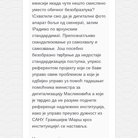
емисији икада чути нешто смислено
уместо обичног безобразлука?
\Схватили смо да је дигитални фото
апарат бољи од скенера\, затим
\Радимо по врхунским
стандардима\. Препознатљиво
скандализовање уз самохвалу и
самозвање. Још посебно
безобразно тврђење да недостаје
стандардизација поступка, упркос
референтом пројекту који се бави
управо овим проблемом а који је
одбијен управо уз помоћ тадашњег
помоћника министра за
дигитализацију Масликовића а који
је тврдио да не разуме поднете
референце надлежних институција,
иако је управо преузео дужност из
САНУ. Грамшијев \Марш кроз
институиције\ се наставља.