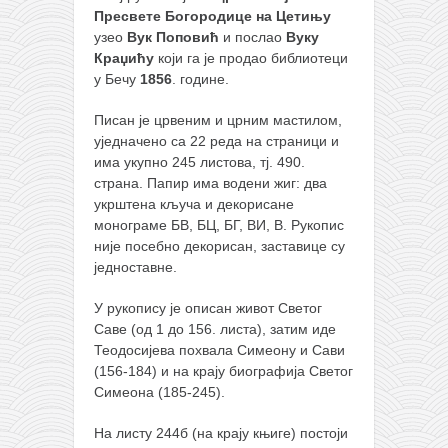
Пресвете Богородице на Цетињу
узео
Вук Поповић
и послао
Вуку
Краџићу
који га је продао библиотеци
у Бечу
1856
. године.
Писан је црвеним и црним мастилом,
уједначено са 22 реда на страници и
има укупно 245 листова, тј. 490.
страна. Папир има водени жиг: два
укрштена кључа и декорисане
монограме БВ, БЦ, БГ, ВИ, В. Рукопис
није посебно декорисан, заставице су
једноставне.
У рукопису је описан живот Светог
Саве (од 1 до 156. листа), затим иде
Теодосијева похвала Симеону и Сави
(156-184) и на крају биографија Светог
Симеона (185-245).
На листу 244б (на крају књиге) постоји