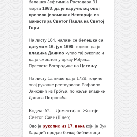
белешка Јефтимија Растодера 31.
марта
1663
.
да је наручилац овог
преписа јеромонах Нектарије из
манастира Светог Павла на Светој
Гори
.
На листу 184, налази се
белешка са
датумом 16. јул 1699.
године да је
владика Данило
купио тај рукопис и
да је смештен у цркву Рођења
Пресвете Богородице на
Цетињу
.
На листу 1а пише да је 1729. године
овај рукопис рестаурисао Рафаило
Јанковић из Грбља, по жељи владике
Данила Петровића.
Кодекс 62. – Доментијан, Житије
Светог Саве (II део)
Ово је
рукопис из 17. века
који је Вук
Караџић продао бечкој библиотеци