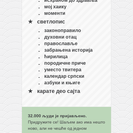
мој хаику
моменти
светлопис
законоправило
духовни отац
православље
забрањена историја
ћирилица
породичне приче
уместо твитера
календар српски
азбуки и књиге
карате део сајта
32.000 људи је пријављено.
Придружите се! Шаљем ако има нешто
ново, али не чешће од једном