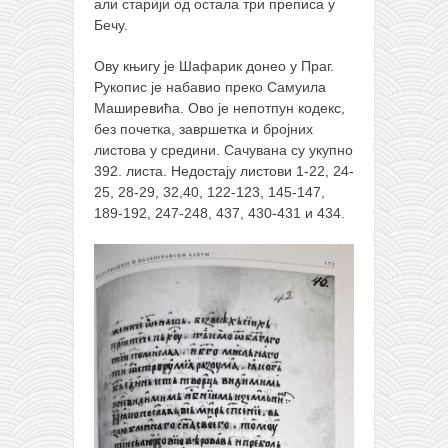
али старији од остала три преписа у
Бечу.
Ову књигу је Шафарик донео у Праг.
Рукопис је набавио преко Самуила
Маширевића. Ово је непотпун кодекс,
без почетка, завршетка и бројних
листова у средини. Сачувана су укупно
392. листа. Недостају листови 1-22, 24-
25, 28-29, 32,40, 122-123, 145-147,
189-192, 247-248, 437, 430-431 и 434.