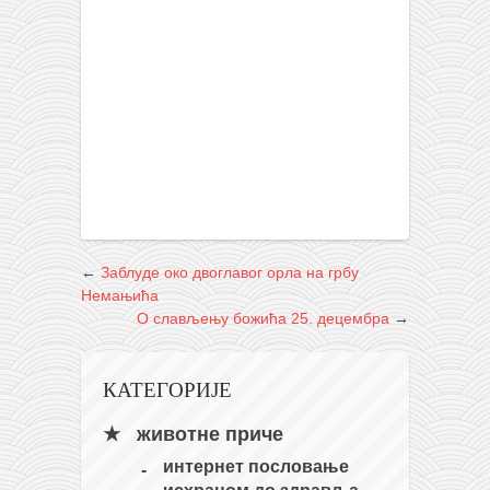
←
Заблуде око двоглавог орла на грбу
Немањића
О слављењу божића 25. децембра
→
КАТЕГОРИЈЕ
животне приче
интернет пословање
исхраном до здравља