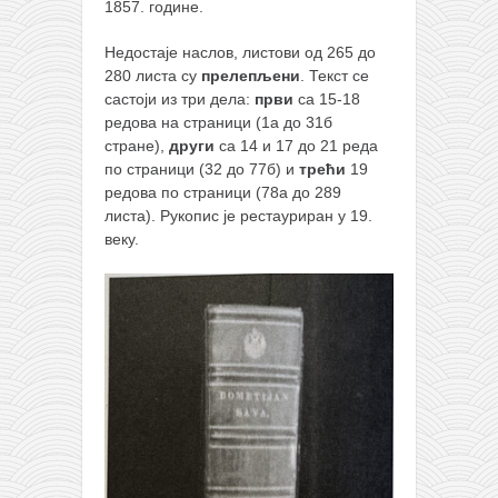
1857. године.
Недостаје наслов, листови од 265 до
280 листа су
прелепљени
. Текст се
састоји из три дела:
први
са 15-18
редова на страници (1а до 31б
стране),
други
са 14 и 17 до 21 реда
по страници (32 до 77б) и
трећи
19
редова по страници (78а до 289
листа). Рукопис је рестауриран у 19.
веку.