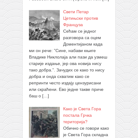
Свети Петар
Цетињски против
Француза
Сећам се једног
разговора са оцем
Доментијаном када
ми он рече: ”Сине, набави књиге
Владике Никлолаја али пази да узмеш
старије издање, јер ова новија нису
тако добра.”. Зачудих се како то нису
добра и онда схватим како се
репринти често издају цензурисани
или скраћени. Ево једне такве приче
баш о
[…]
Како је Света Гора
постала Грчка
територија?
Обично се говори како
је Света Гора складна