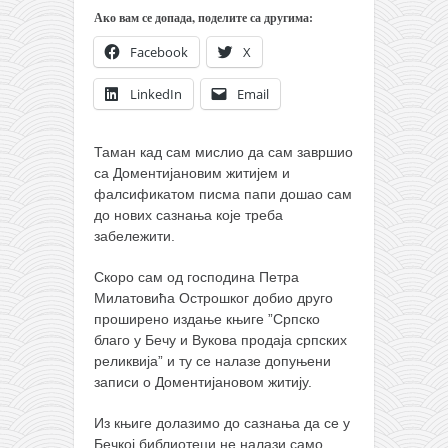
православље
Ако вам се допада, поделите са другима:
забрањена историја
Facebook
X
ћирилица
LinkedIn
Email
породичне приче
прота Воја
Таман кад сам мислио да сам завршио
уместо твитера
са Доментијановим житијем и
фалсификатом писма папи дошао сам
календар српски
до нових сазнања које треба
азбуки и књиге
забележити.
Окинава карате
Скоро сам од господина Петра
Милатовића Острошког добио друго
најновије на блогу
проширено издање књиге ”Српско
моје белешке
благо у Бечу и Вукова продаја српских
реликвија” и ту се налазе допуњени
историја каратеа
записи о Доментијановом житију.
бубиши
Из књиге долазимо до сазнања да се у
карате
Бечкој библиотеци не налази само