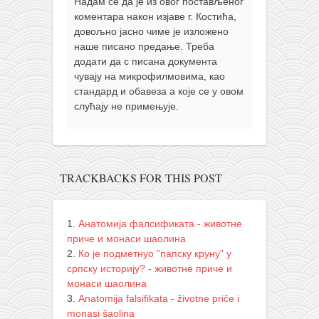
Надам се да је из овог постављеног
коментара након изјаве г. Костића,
довољно јасно чиме је изложено
наше писано предање. Треба
додати да с писана документа
чувају на микрофилмовима, као
стандард и обавеза а које се у овом
слућају не примењује.
TRACKBACKS FOR THIS POST
Анатомија фалсификата - животне
приче и монаси шаолина
Ко је подметнуо ”папску круну” у
српску историју? - животне приче и
монаси шаолина
Anatomija falsifikata - životne priče i
monasi šaolina