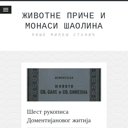
ЖИВОТНЕ ПРИЧЕ И
МОНАСИ ШАОЛИНА
Почетна
ПИШЕ МИЛОШ СТАНИЋ
Животне приче
најновије на блогу
интернет пословање
исхраном до здравља
мој хаику
моменти и места
бонус садржај
светлопис
Шест рукописа
законоправило
Доментијановог житија
духовни отац