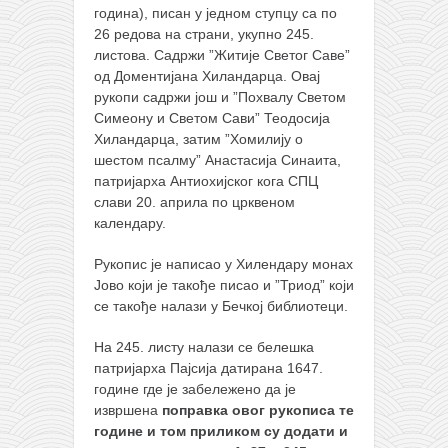
година), писан у једном ступцу са по
26 редова на страни, укупно 245.
листова. Садржи ”Житије Светог Саве”
од Доментијана Хиландарца. Овај
рукопи садржи још и ”Похвалу Светом
Симеону и Светом Сави” Теодосија
Хиландарца, затим ”Хомилију о
шестом псалму” Анастасија Синаита,
патријарха Антиохијског кога СПЦ
слави 20. априла по црквеном
календару.
Рукопис је написао у Хилендару монах
Јово који је такође писао и ”Триод” који
се такође налази у Бечкој библиотеци.
На 245. листу налази се белешка
патријарха Пајсија датирана 1647.
године где је забележено да је
извршена
поправка овог рукописа те
године и том приликом су додати и