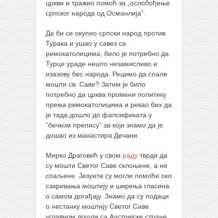
цркви и тражио помоћ за „ослобођење
српског народа од Османлија”.
Да би се окупио српски народ против
Турака и ушао у савез са
римокатолицима, било је потребно да
Турци ураде нешто незамисливо и
изазову бес народа. Рецимо да спале
мошти св. Саве? Затим је било
потребно да црква промени политику
према римокатолицима и рекао бих да
је тада дошло до фалсификата у
”бечком препису” за који знамо да је
дошао из манастира Дечани.
Мирко Драговић у свом
раду
тврди да
су мошти Светог Саве склоњене, а не
спаљене. Језуити су могли помоћи око
сакривања моштију и ширења гласина
о самом догађају. Знамо да су подаци
о нестанку моштију Светог Саве
углавном дошли са Аустријске стране,