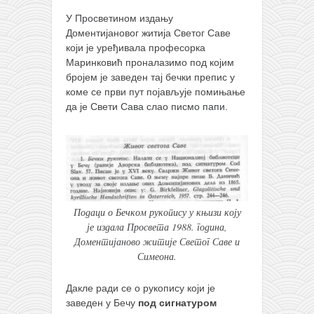
У Просветином издању
Доментијановог житија Светог Саве
који је уређивала професорка
Маринковић проналазимо под којим
бројем је заведен тај бечки препис у
коме се први пут појављује помињање
да је Свети Сава слао писмо папи.
Подаци о Бечком рукопису у књизи коју
је издала Просвета 1988. година,
Доментијаново житије Светог Саве и
Симеона.
Дакле ради се о рукопису који је
заведен у Бечу
под сигнатуром