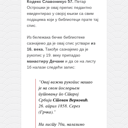
Кодекс Славоникус 57.
Петар
Острошки је овај препис педантно
евидентирао у својој књизи са свим
подацима који у библиотеци прате тај
спис.
Из бележака бечке библиотеке
сазнајемо да је овај спис уствари
из
16. века.
Такође сазнајемо да је
рукопис у 19. веку припадао
манастиру Дечани
и да се на листу
1б налази следећи запис:
”Овај важни рукопис нашао
је на свом последњем
путовању по Старој
Србији
Стеван Верковић
.
26. април 1858. Серез
(Грчка).”
На листу 70а, налазимо