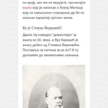
на крају, ако ми не верујете, прочитајте
књигу
коју је написао о Кнезу Милошу
која се смишљено пласирана да би се
окаљао карактер српског кнеза.
Ко је Стеван Верковић?
Дакле тај наводни ”доментијан” је
књига из 16. века, а Вук Караџић је
књигу добио од Стевана Верковића.
Поставља се питање ко је он? И ту
долазимо до занимљивих сазнања.