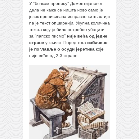
У ”бечком препису” Доментијановог
дела не каже се ништа ново само је
језик преписивача испразно китњастији
па је текст опширнији. Укупна количина
текста коју је било потребно убацити
за ”папско писмо”
није већа од једне
стране
у књизи. Поред тога
избачено
је поглавље о осуди јеретика
које
није веће од 2-3 стране.