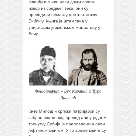
јеванђеље или неки други српски
извор из средњег века, они су
преводили немачку протестантску
Библију. Књига је штампана у
унијатском јерменском манастиру у
Бечу.
Фотографија – Вук Караџић и Ђуро
Даничић
Кнез Милош и српски патријарси су
забрањивали овај превод али у једном
тренутку Србија је преплављена овом
јефтином књигом. У то време књиге су