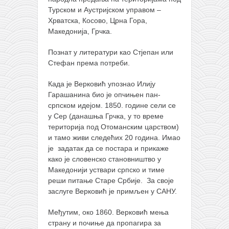
Турском и Аустријском управом –
Хрватска, Косово, Црна Гора,
Македонија, Грчка.
Познат у литератури као Стјепан или
Стефан према потреби.
Када је Верковић упознао Илију
Гарашанина био је опчињен пан-
српском идејом. 1850. године сели се
у Сер (данашња Грчка, у то време
територија под Отоманским царством)
и тамо живи следећих 20 година. Имао
је задатак да се постара и прикаже
како је словенско становништво у
Македонији уствари српско и тиме
реши питање Старе Србије. За своје
заслуге Верковић је примљен у САНУ.
Међутим, око 1860. Верковић мења
страну и почиње да пропагира за