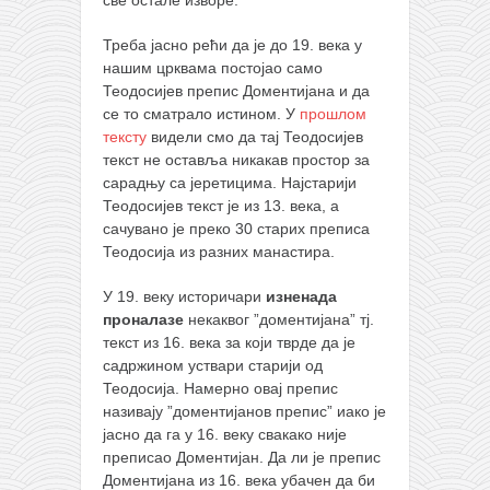
Треба јасно рећи да је до 19. века у
нашим црквама постојао само
Теодосијев препис Доментијана и да
се то сматрало истином. У
прошлом
тексту
видели смо да тај Теодосијев
текст не оставља никакав простор за
сарадњу са јеретицима. Најстарији
Теодосијев текст је из 13. века, а
сачувано је преко 30 старих преписа
Теодосија из разних манастира.
У 19. веку историчари
изненада
проналазе
некаквог ”доментијана” тј.
текст из 16. века за који тврде да је
садржином уствари старији од
Теодосија. Намерно овај препис
називају ”доментијанов препис” иако је
јасно да га у 16. веку свакако није
преписао Доментијан. Да ли је препис
Доментијана из 16. века убачен да би