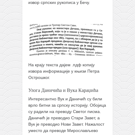
извор српских рукописа у Бечу.
На крају текста дајем .пдф копију
извора информације у књизи Петра
Острошког.
Улога Даничића и Вука Караџића
Интересантно Вук и Даничић су били
врло битни за српску историју. Обојица
су радили на преводу Светог писма.
Даничић је преводио Стари Завет, а
Вук је преводио Нови Завет. Нажалост
уместо да преводе Мирослављево