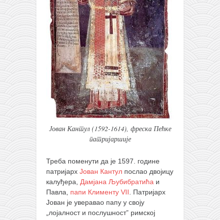
Јован Кантул (1592-1614), фреска Пећке
патријаршије
Треба поменути да је 1597. године
патријарх
Јован Кантул
послао двојицу
калуђера,
Дамјана Љубибратића
и
Павла,
папи Клименту VII
. Патријарх
Јован је уверавао папу у своју
„лојалност и послушност” римској