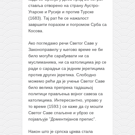
ставља отворено на страну Аустро-
Угарске и Русије и против Турске
(1683). Тај рат ће се нажалост
завршити поразом и погромом Срба са
Косова.
Ако погледамо речи Светог Саве у
Законоправилу у његово време не би
било могуће сарађивати ни са
муслиманима, ни са католицима јер се
ради о сарадњи са једним јеретицима
против других јеретика. Слободно
можемо рећи да је учење Светог Саве
било велика препрека тадашњој
политици прављења војног савеза са
католицима. Интересантно, управо у
то време (1593.) се каже да су мошти
Светог Саве спаљене и убрзо се
појављује ”Доментијанов препис”.
Након што је српска црква стала