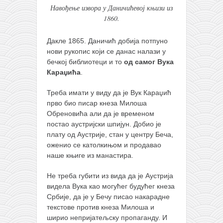
Навођење извора у Даничићевој књизи из
1860.
Дакле 1865. Даничић добија потпуно
нови рукопис који се данас налази у
бечкој библиотеци и то
од самог Вука
Караџића
.
Треба имати у виду да је Вук Караџић
прво био писар кнеза Милоша
Обреновића али да је временом
постао аустријски шпијун. Добио је
плату од Аустрије, стан у центру Беча,
оженио се католкињом и продавао
наше књиге из манастира.
Не треба губити из вида да је Аустрија
видела Вука као могућег будућег кнеза
Србије, да је у Бечу писао накарадне
текстове против кнеза Милоша и
ширио непријатељску пропаганду. И