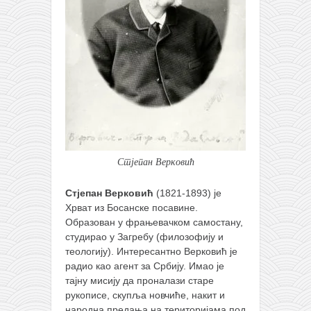
Стјепан Верковић
Стјепан Верковић
(1821-1893) је
Хрват из Босанске посавине.
Образован у фрањевачком самостану,
студирао у Загребу (филозофију и
теологију). Интересантно Верковић је
радио као агент за Србију. Имао је
тајну мисију да проналази старе
рукописе, скупља новчиће, накит и
народна предања на територијама под