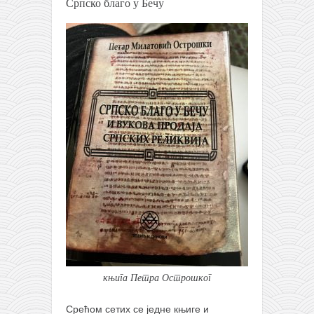
Српско благо у Бечу
кихон
наиханчи
кушанку
пасаи
темашивари
кобудо
нунчаку
бо
тонфа
саи
тимбеи рочин
тсунами дојо
књига Петра Острошког
програм
Срећом сетих се једне књиге и