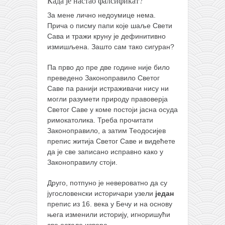
Када је настао фалсификат?
За мене лично недоумице нема.
Прича о писму папи које шаље Свети
Сава и тражи круну је дефинитивно
измишљена. Зашто сам тако сигуран?
Па прво до пре две године није било
преведено Законоправило Светог
Саве па ранији истраживачи нису ни
могли разумети природу правоверја
Светог Саве у коме постоји јасна осуда
римокатолика. Треба прочитати
Законоправило, а затим Теодосијев
препис житија Светог Саве и видећете
да је све записано исправно како у
Законоправилу стоји.
Друго, потпуно је невероватно да су
југословенски историчари узели
један
препис из 16. века у Бечу и на основу
њега изменили историју, игноришући
све остале изворе.