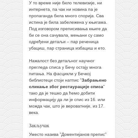
У то време није било телевизије, ни
интернета, па чак ни новина па је
пропаганда била много спорија. Сва
истина је била забележена у књигама.
Под изговором преписивања књиге да
би се она сачувала, мењани су само
одређени детаљи – пар реченица
убациш, пар страница избациш и ето.
Нажалост без детаљног научног
прегледа списа у Бечу остају многа
питања. На фасцикли у Бечкој
библиотеци стоји натпис ”
Забрањено
сликање због рестаурације списа
”
тако да је тешко да ћемо добити
информацију да ли је спис из 16. или
можда чак, што је вероватније, из 17.
века.
Закључак
Уместо назива ”Доментијанов препис”