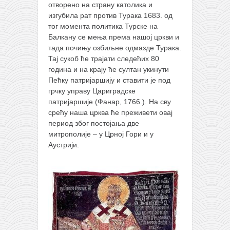
отворено на страну католика и
изгубила рат против Турака 1683. од
тог момента политика Турске на
Балкану се мења према нашој цркви и
тада почињу озбиљне одмазде Турака.
Тај сукоб ће трајати следећих 80
година и на крају ће султан укинути
Пећку патријаршију и ставити је под
грчку управу Цариградске
патријаршије (Фанар, 1766.). На сву
срећу наша црква ће преживети овај
период због постојања две
митрополије – у Црној Гори и у
Аустрији.