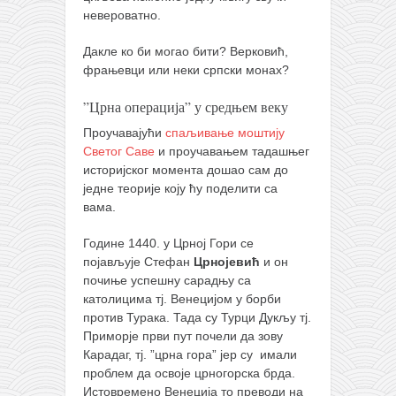
невероватно.
Дакле ко би могао бити? Верковић,
фрањевци или неки српски монах?
”Црна операција” у средњем веку
Проучавајући
спаљивање моштију
Светог Саве
и проучавањем тадашњег
историјског момента дошао сам до
једне теорије коју ћу поделити са
вама.
Године 1440. у Црној Гори се
појављује Стефан
Црнојевић
и он
почиње успешну сарадњу са
католицима тј. Венецијом у борби
против Турака. Тада су Турци Дукљу тј.
Приморје први пут почели да зову
Карадаг, тј. ”црна гора” јер су имали
проблем да освоје црногорска брда.
Истовремено Венеција то преводи на