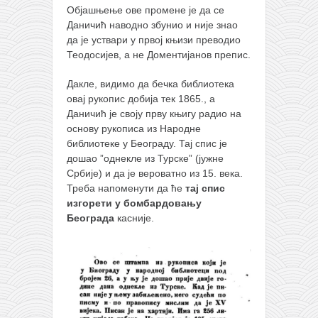
Објашњење ове промене је да се
Даничић наводно збунио и није знао
да је уствари у првој књизи преводио
Теодосијев, а не Доментијанов препис.
Дакле, видимо да бечка библиотека
овај рукопис добија тек 1865., а
Даничић је своју прву књигу радио на
основу рукописа из Народне
библиотеке у Београду. Тај спис је
дошао ”однекле из Турске” (јужне
Србије) и да је вероватно из 15. века.
Треба напоменути да ће
тај спис
изгорети у бомбардовању
Београда
касније.