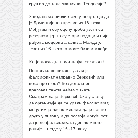
срушио до тада званичног Теодосија?
У подацима библиотеке у Бечу стоји да
је Доментијанов препис из 16. века.
Међутим и ову оцену треба узети са
резервом јер то су стари подаци и није
рађена модерна анализа. Можда је
текст из 16. века, а може бити и млађи.
Ко је могао да почини фалсификат?
Поставља се питање да ли је
фалсификат направио Верковић или
неко пре њега? Без детаљног
прегледа текста нећемо знати.
Сматрам да је Верковић био у стању
да организује да се уради фалсификат,
међутим ја лично мислим да је нешто
друго у питању и да постоји могућност
да је до фалсификата дошло много
раније – негде у 16.-17. веку.