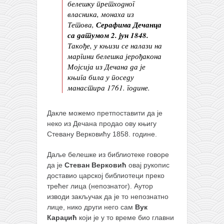
белешку претходног
власника, монаха из
Тетова,
Серафима Дечанца
са датумом 2. јун 1848.
Такође, у књизи се налази на
маргини белешка јерођакона
Мојсија из Дечана да је
књига била у поседу
манастира 1761. године.
Дакле можемо претпоставити да је
неко из Дечана продао ову књигу
Стевану Верковићу 1858. године.
Даље белешке из библиотеке говоре
да је
Стеван Верковић
овај рукопис
доставио царској библиотеци преко
трећег лица (непознатог). Аутор
изводи закључак да је то непознатно
лице, нико други него сам
Вук
Караџић
који је у то време био главни