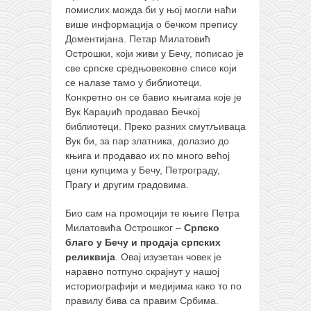
снимци наступа
помислих можда би у њој могли наћи
галерија клуба
више информација о бечком препису
Доментијана. Петар Милатовић
чланарина
Острошки, који живи у Бечу, пописао је
све српске средњовековне списе који
контакт
се налазе тамо у библиотеци.
бесплатна е-књига
Конкретно он се бавио књигама које је
Вук Караџић продавао Бечкој
термини тренинга
библиотеци. Преко разних смутљиваца
моја прича
Вук би, за пар златника, долазио до
књига и продавао их по много већој
моја прича
цени купцима у Бечу, Петрограду,
фотке
Прагу и другим градовима.
контакт
Био сам на промоцији те књиге Петра
Милатовића Острошког –
Српско
благо у Бечу и продаја српских
реликвија
. Овај изузетан човек је
наравно потпуно скрајнут у нашој
историографији и медијима како то по
правилу бива са правим Србима.