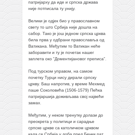
патријарху да иде и српска држава
није потписала ту унију.
Велики је одјек био у православном
свету то што Србија није дошла на
сабор. Тако је још једном српска црква
била прва у одбрани православља од
Ватикана. Међутим то Ватикан неће
заборавити и ту је почетак нашег
заплета око ”Доментијановог преписа”.
Под турском управом, на самом
почетку Турци нису дирали српску
цркву. Баш напротив, у време Мехмед
паше Соколовића (1506-1579) Пећка
патријаршија доживљава свој највећи
замах.
Међутим, у неком тренутку долази до
преокрета у политици и сарадње
српске цркве са католичком црквом
када се Србија у доба пред Бечки рат