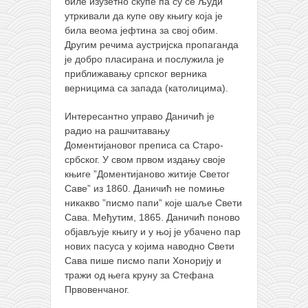
биле изузетно скупе па су се људи
утркивали да купе ову књигу која је
била веома јефтина за свој обим.
Другим речима аустријска пропаганда
је добро пласирана и послужила је
приближавању српског верника
верницима са запада (католицима).
Интересантно управо Даничић је
радио на рашчитавању
Доментијановог преписа са Старо-
србског. У свом првом издању своје
књиге ”Доментијаново житије Светог
Саве” из 1860. Даничић не помиње
никакво ”писмо папи” које шаље Свети
Сава. Међутим, 1865. Даничић поново
објављује књигу и у њој је убачено пар
нових пасуса у којима наводно Свети
Сава пише писмо папи Хонорију и
тражи од њега круну за Стефана
Првовенчаног.