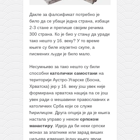
Дакле за фалсификат потребно је
било да се убаци једна страна, избаци
2-3 стане и препише својим речима
300 страна. Ко је био у стању да уради
тако нешто у 16. веку? У то време
књиге су биле изузетно скупе, а
писмених људи је било мало.
Несумњиво за тако нешто су били
способни
католички самостани
на
територији Аустро-Угарске (Босна,
Хрватска) јер у 16. веку још увек није
формирана хрватска нација па се још
увек ради о мешавини православних и
католичких Срба који се служе
ћирилицом. Друга опција је да је књига
настала управо у неком
српском
манастиру
. Идеја да би неки српски
монах за златнике или зарад виших
циљева изменио једну књигу звучи