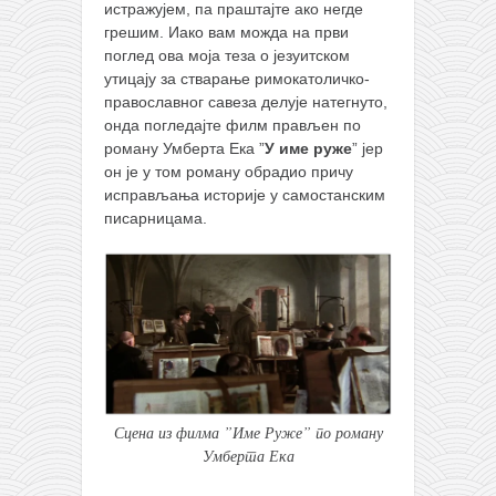
истражујем, па праштајте ако негде
грешим. Иако вам можда на први
поглед ова моја теза о језуитском
утицају за стварање римокатоличко-
православног савеза делује натегнуто,
онда погледајте филм прављен по
роману Умберта Ека ”
У име руже
” јер
он је у том роману обрадио причу
исправљања историје у самостанским
писарницама.
Сцена из филма ”Име Руже” по роману
Умберта Ека