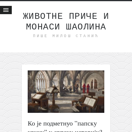
ЖИВОТНЕ ПРИЧЕ И
МОНАСИ ШАОЛИНА
Почетна
ПИШЕ МИЛОШ СТАНИЋ
Животне приче
најновије на блогу
интернет пословање
исхраном до здравља
мој хаику
моменти и места
бонус садржај
светлопис
законоправило
Ко је подметнуо ”папску
духовни отац
круну” у српску историју?