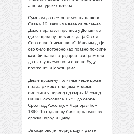
а не из турских извора.
Сумњам да нестанак мошти нашега
Саве у 16. веку има везе са писањем
Доментијановог преписа у Дечанима
где се први пут помиње да је Свети
Сава слао ”писмо папи”. Мислим да је
ово било потребно као правно покриће
како би наши патријарси такође могли
да шаљу писма папи а да не буду
проглашени јеретицима.
Дакле промену политике наше цркве
према римокатолицима можемо
сместити у период од смрти Мехмед
Паше Соколовића 1579. до сеобе
Срба под Арсенијем Чарнојевићем
1690. Те године су биле преломне за
српски народ и цркву.
За сада ово је теорија коју и даље