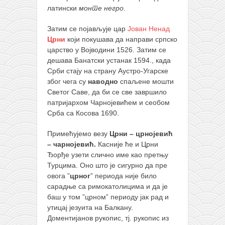
латински
монте негро
.
Затим се појављује цар
Јован Ненад
Црни
који покушава да направи српско
царство у Војводини 1526. Затим се
дешава Банатски устанак 1594., када
Срби стају на страну Аустро-Угарске
због чега су
наводно
спаљене мошти
Светог Саве, да би се све завршило
патријархом Чарнојевићем и сеобом
Срба са Косова 1690.
Примећујемо везу
Црни – црнојевић
– чарнојевић.
Касније ће и Црни
Ђорђе узети слично име као претњу
Турцима. Оно што је сигурно да пре
овога ”
црног
” периода није било
сарадње са римокатолицима и да је
баш у том ”црном” периоду јак рад и
утицај језуита на Балкану.
Доментијанов рукопис, тј. рукопис из