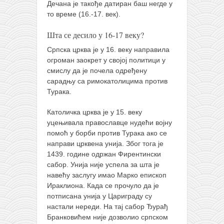
Дечана је такође датиран баш негде у
то време (16.-17. век).
Шта се десило у 16-17 веку?
Српска црква је у 16. веку направила
огроман заокрет у својој политици у
смислу да је почела одређену
сарадњу са римокатолицима против
Турака.
Католичка црква је у 15. веку
уцењивала православце нудећи војну
помоћ у борби против Турака ако се
направи црквена унија. Због тога је
1439. године одржан Фирентински
сабор. Унија није успела за шта је
навећу заслугу имао Марко епископ
Ираклиона. Када се прочуло да је
потписана унија у Цариграду су
настали нереди. На тај сабор Ђурађ
Бранковићем није дозволио српском