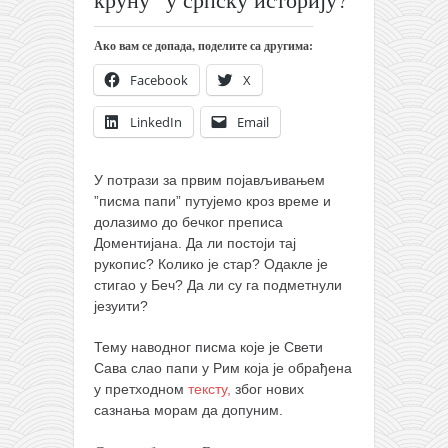
православље
забрањена историја
Ако вам се допада, поделите са другима:
ћирилица
Facebook
X
породичне приче
LinkedIn
Email
прота Воја
уместо твитера
У потрази за првим појављивањем
”писма папи” путујемо кроз време и
календар српски
долазимо до бечког преписа
азбуки и књиге
Доментијана. Да ли постоји тај
рукопис? Колико је стар? Одакле је
Окинава карате
стигао у Беч? Да ли су га подметнули
најновије на блогу
језуити?
моје белешке
Тему наводног писма које је Свети
историја каратеа
Сава слао папи у Рим која је обрађена
у претходном
тексту,
због нових
бубиши
сазнања морам да допуним.
карате