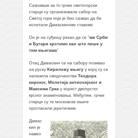
Сазнавши за то грчки светогорски
старци су организовали сабор на
Светој гори који је био сазван да би
испитали Дамаскинове ставове.
Он је на суђењу рекао да се ”
ми Срби
и Бугари крстимо као што пише у
тим књигама
”
Отац Дамаскин се на сабору позивао
на руску
Кирилову књигу
у којој су се
налазила сведочанства
Теодора
кирског, Мелетија антиохијског и
Максима Грка
у корист двопрстог
крсног знаменовања. Међутим, грчки
старци су те московске књиге
прогласили јеретичким.
Дамас
кин је
навео