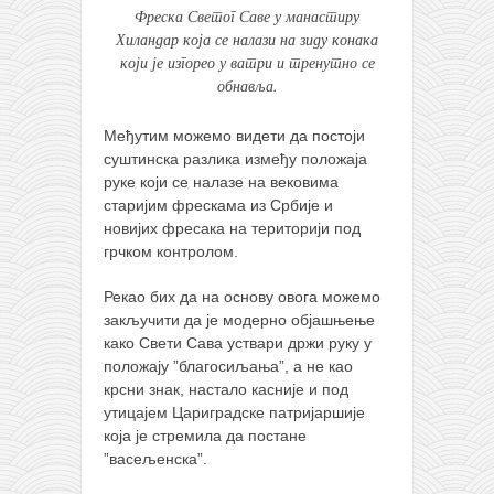
Фреска Светог Саве у манастиру
Хиландар која се налази на зиду конака
који је изгорео у ватри и тренутно се
обнавља.
Међутим можемо видети да постоји
суштинска разлика између положаја
руке који се налазе на вековима
старијим фрескама из Србије и
новијих фресака на територији под
грчком контролом.
Рекао бих да на основу овога можемо
закључити да је модерно објашњење
како Свети Сава уствари држи руку у
положају ”благосиљања”, а не као
крсни знак, настало касније и под
утицајем Цариградске патријаршије
која је стремила да постане
”васељенска”.