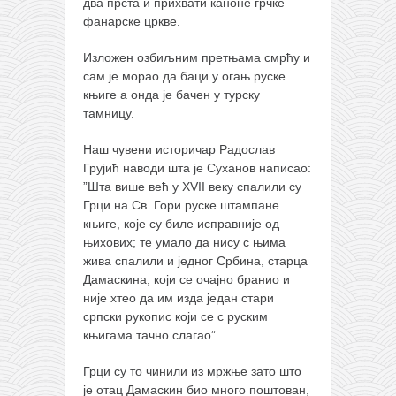
два прста и прихвати каноне грчке
фанарске цркве.
Изложен озбиљним претњама смрћу и
сам је морао да баци у огањ руске
књиге а онда је бачен у турску
тамницу.
Наш чувени историчар Радослав
Грујић наводи шта је Суханов написао:
”Шта више већ у XVII веку спалили су
Грци на Св. Гори руске штампане
књиге, које су биле исправније од
њихових; те умало да нису с њима
жива спалили и једног Србина, старца
Дамаскина, који се очајно бранио и
није хтео да им изда један стари
српски рукопис који се с руским
књигама тачно слагао”.
Грци су то чинили из мржње зато што
је отац Дамаскин био много поштован,