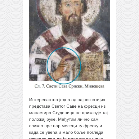
Интересантно једна од најпознатијих
представа Светог Саве на фресци из
манастира Студеница не приказује тај
положај руке. Међутим лично сам
сликао пре пар месеци ту фреску и
када се увећа и мало боље погледа
изгледа као да је представа шаке