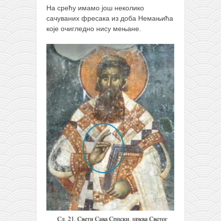
На срећу имамо још неколико
сачуваних фресака из доба Немањића
које очигледно нису мењане.