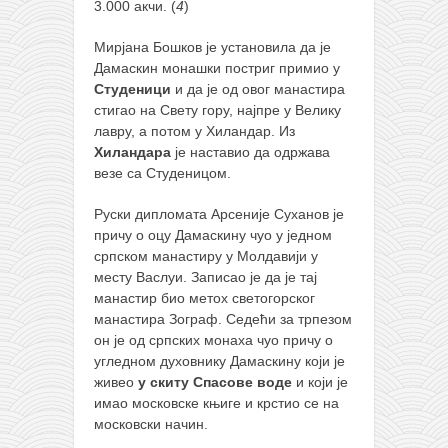
3.000 акчи. (
4
)
Мирјана Бошков је установила да је
Дамаскин монашки постриг примио у
Студеници
и да је од овог манастира
стигао на Свету гору, најпре у Велику
лавру, а потом у Хиландар. Из
Хиландара
је наставио да одржава
везе са Студеницом.
Руски дипломата Арсеније Суханов је
причу о оцу Дамаскину чуо у једном
српском манастиру у Молдавији у
месту Васлуи. Записао је да је тај
манастир био метох светогорског
манастира Зограф. Седећи за трпезом
он је од српских монаха чуо причу о
угледном духовнику Дамаскину који је
живео
у скиту Спасове воде
и који је
имао московске књиге и крстио се на
московски начин.