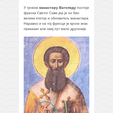
У грчком
манастиру Ватопеду
постоји
фреска Светог Саве јер је он био
велики ктитор и обновитељ манастира.
Наравно и на тој фресци је крсни знак
приказан али овај пут мало другачије.