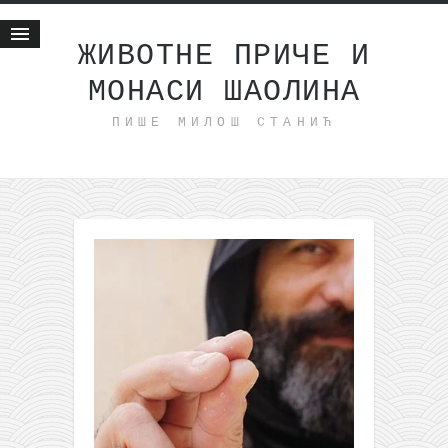
ЖИВОТНЕ ПРИЧЕ И
МОНАСИ ШАОЛИНА
Почетна
ПИШЕ МИЛОШ СТАНИЋ
Животне приче
најновије на блогу
интернет пословање
исхраном до здравља
мој хаику
моменти и места
бонус садржај
светлопис
законоправило
духовни отац