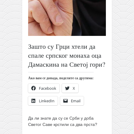
православље
забрањена историја
ћирилица
породичне приче
прота Воја
Зашто су Грци хтели да
уместо твитера
спале српског монаха оца
календар српски
Дамаскина на Светој гори?
азбуки и књиге
Ако вам се допада, поделите са другима:
Окинава карате
Facebook
X
најновије на блогу
моје белешке
LinkedIn
Email
историја каратеа
Да ли знате да су се Срби у доба
бубиши
Светог Саве крстили са два прста?
карате