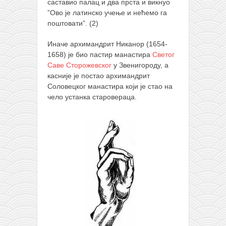
саставио палац и два прста и викнуо
”Ово је латинско учење и нећемо га
поштовати”. (2)
Иначе архимандрит Никанор (1654-
1658) је био пастир манастира
Светог
Саве Сторожевског
у Звенигороду, а
касније је постао архимандрит
Соловецког манастира који је стао на
чело устанка старовераца.