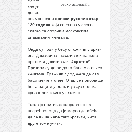
Дамас
овако изгледати.
кин је
донео
неименовани
српски рукопис стар
130 година
који се слово у слово
слагао са спорним московским
штампаним књигама.
Онда су Грци у бесу опколили у цркви
оца Дамаскина, показивали на њега
прстом и довикивали ”
Јеретик
!”.
Претили су да ће да га баце у огањ са
књигама. Тражили су од њега да сам
баци књиге у огањ. Отац се прибоја да
ће га бацити у огањ и уз сузе тешка
срца стави књиге у пламен.
Такав је притисак направљен на
несрећног оца да је морао да обећа
да се више неће тако крстити, нити
друге томе учити.