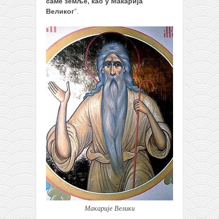
саме земље, као у Макарија
Великог
”.
Макарије Велики