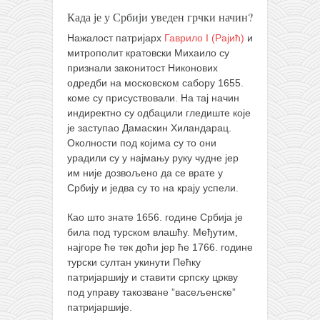
Када је у Србији уведен грчки начин?
Нажалост патријарх
Гаврило I (Рајић)
и
митрополит кратовски Михаило су
признали законитост Никонових
одредби на московском сабору 1655.
коме су присуствовали. На тај начин
индиректно су одбацили гледиште које
је заступао Дамаскин Хиландарац.
Околности под којима су то они
урадили су у најмању руку чудне јер
им није дозвољено да се врате у
Србију и једва су то на крају успели.
Као што знате 1656. године Србија је
била под турском влашћу. Међутим,
најгоре ће тек доћи јер ће 1766. године
турски султан укинути Пећку
патријаршију и ставити српску цркву
под управу такозване ”васељенске”
патријаршије.