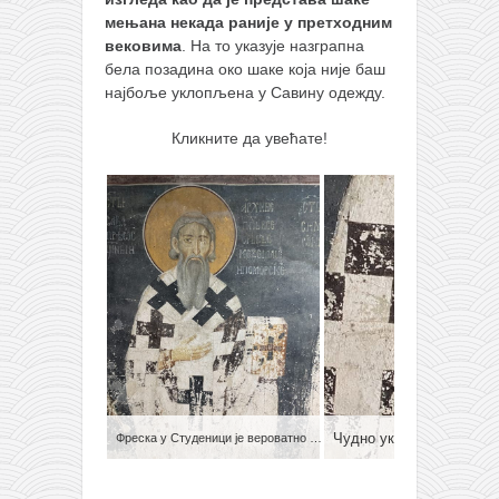
мењана некада раније у претходним
вековима
. На то указује назграпна
бела позадина око шаке која није баш
најбоље уклопљена у Савину одежду.
Кликните да увећате!
Чудно уклопљена бела 
Фреска у Студеници је вероватно исправљана у доба владавине Турака и фанариота у Србији.