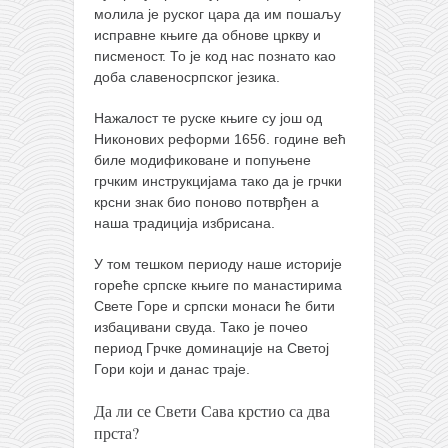
молила је руског цара да им пошаљу
исправне књиге да обнове цркву и
писменост. То је код нас познато као
доба славеносрпског језика.
Нажалост те руске књиге су још од
Никонових реформи 1656. године већ
биле модификоване и попуњене
грчким инструкцијама тако да је грчки
крсни знак био поново потврђен а
наша традиција избрисана.
У том тешком периоду наше историје
гореће српске књиге по манастирима
Свете Горе и српски монаси ће бити
избацивани свуда. Тако је почео
период Грчке доминације на Светој
Гори који и данас траје.
Да ли се Свети Сава крстио са два
прста?