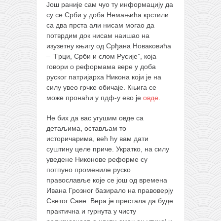
Још раније сам чуо ту информацију да
кихон
су се Срби у доба Немањића крстили
са два прста али нисам могао да
наиханчи
потврдим док нисам наишао на
кушанку
изузетну књигу од Срђана Новаковића
– ”Грци, Срби и слом Русије”, која
пасаи
говори о реформама вере у доба
темашивари
руског патријарха Никона који је на
силу увео грчке обичаје. Књига се
кобудо
може пронаћи у пдф-у ево је
овде
.
нунчаку
Не бих да вас угушим овде са
бо
детаљима, остављам то
историчарима, већ ћу вам дати
тонфа
суштину целе приче. Укратко, на силу
саи
уведене Никонове реформе су
потпуно промениле руско
тимбеи рочин
православље које се још од времена
тсунами дојо
Ивана Грозног базирало на правоверју
Светог Саве. Вера је престала да буде
програм
практична и гурнута у чисту