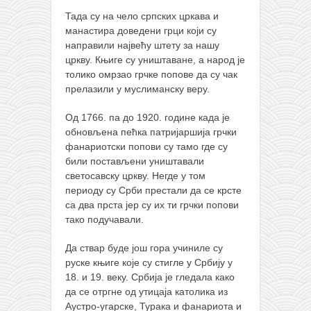
Тада су на чело српских цркава и
манастира доведени грци који су
направили највећу штету за нашу
цркву. Књиге су уништаване, а народ је
толико омрзао грчке попове да су чак
прелазили у муслиманску веру.
Од 1766. па до 1920. године када је
обновљена пећка патријаршија грчки
фанариотски попови су тамо где су
били постављени уништавали
светосавску цркву. Негде у том
периоду су Срби престали да се крсте
са два прста јер су их ти грчки попови
тако подучавали.
Да ствар буде још гора учиниле су
руске књиге које су стигле у Србију у
18. и 19. веку. Србија је гледала како
да се отргне од утицаја католика из
Аустро-угарске, Турака и фанариота и