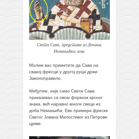
Свети Сава, представа из Дечана,
Немањићка лоза.
Молим вас приметите да Сава на
свакој фресци у другој руци држи
Законоправило.
Међутим, није само Свети Сава
приказиван са овом формом крсног
знака, већ наравно многи свеци из
доба Немањића. Ево примера фреске
Светог Јована Милостивог из Петрове
цркве.