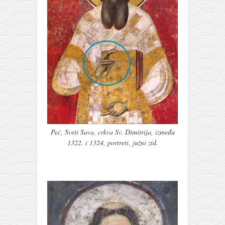
Peć, Sveti Sava, crkva Sv. Dimitrija, između
1322. i 1324, portreti, južni zid.