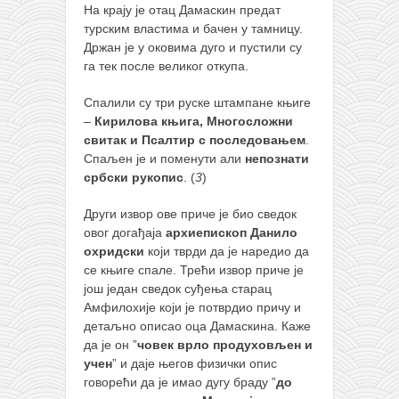
На крају је отац Дамаскин предат
турским властима и бачен у тамницу.
Држан је у оковима дуго и пустили су
га тек после великог откупа.
Спалили су три руске штампане књиге
–
Кирилова књига, Многосложни
свитак и Псалтир с последовањем
.
Спаљен је и поменути али
непознати
србски рукопис
. (
3
)
Други извор ове приче је био сведок
овог догађаја
архиепископ Данило
охридски
који тврди да је наредио да
се књиге спале. Трећи извор приче је
још један сведок суђења старац
Амфилохије који је потврдио причу и
детаљно описао оца Дамаскина. Каже
да је он ”
човек врло продуховљен и
учен
” и даје његов физички опис
говорећи да је имао дугу браду ”
до