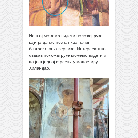
На њој можемо видети положај руке
који је данас познат као начин
благосиљања верника. Интересантно
овакав положај руке можемо видети и
на још једној фресци у манастиру
Хиландар.