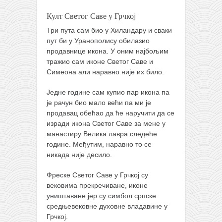
Култ Светог Саве у Грчкој
Три пута сам био у Хиландару и сваки
пут би у Уранополису обилазио
продавнице икона. У оним најбољим
тражио сам иконе Светог Саве и
Симеона али наравно није их било.
Једне године сам купио пар икона па
је рачун био мало већи па ми је
продавац обећао да ће наручити да се
изради икона Светог Саве за мене у
манастиру Велика лавра следеће
године. Међутим, наравно то се
никада није десило.
Фреске Светог Саве у Грчкој су
вековима прекречиване, иконе
уништаване јер су симбол српске
средњевековне духовне владавине у
Грчкој.