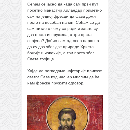
Сећам се јасно да када сам први пут
посетио манастир Хиландар приметио
сам на једној фресци да Сава држи
прсте на посебан начин. Сећам се да
сам питао о чему се ради и зашто су
два прста испружена, а три прста
спојена? Добио сам одговор наравно
да су два због две природе Христа –
божије и човечије, а три прста због
Свете тројице.
Хајде да погледамо најстарије приказе
светог Саве код нас јер мислим да ће
нам фреске пружити одговор.