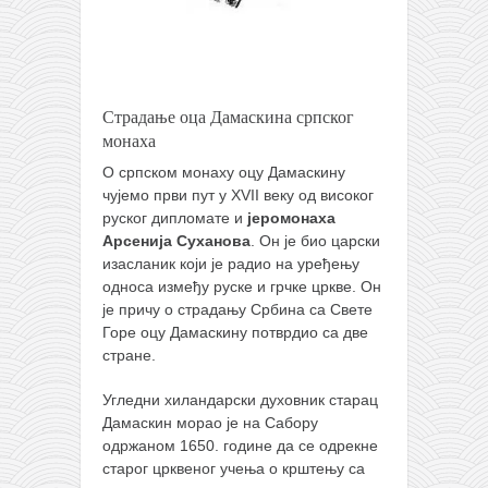
Страдање оца Дамаскина српског
монаха
О српском монаху оцу Дамаскину
чујемо први пут у XVII веку од високог
руског дипломате и
јеромонаха
Арсенија Суханова
. Он је био царски
изасланик који је радио на уређењу
односа између руске и грчке цркве. Он
је причу о страдању Србина са Свете
Горе оцу Дамаскину потврдио са две
стране.
Угледни хиландарски духовник старац
Дамаскин морао је на Сабору
одржаном 1650. године да се одрекне
старог црквеног учења о крштењу са