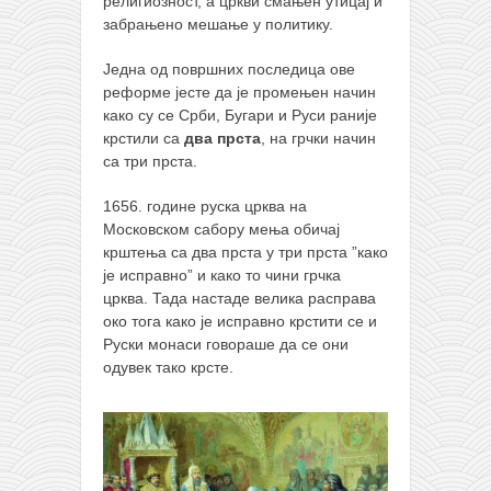
снимци наступа
религиозност, а цркви смањен утицај и
забрањено мешање у политику.
галерија клуба
Једна од површних последица ове
чланарина
реформе јесте да је промењен начин
контакт
како су се Срби, Бугари и Руси раније
крстили са
два прста
, на грчки начин
бесплатна е-књига
са три прста.
термини тренинга
1656. године руска црква на
моја прича
Московском сабору мења обичај
крштења са два прста у три прста ”како
моја прича
је исправно” и како то чини грчка
фотке
црква.
Тада настаде велика расправа
око тога како је исправно крстити се и
контакт
Руски монаси говораше да се они
одувек тако крсте.