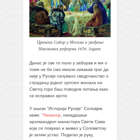
Црквени Сабор у Москви и увођење
Никонових реформи 1656. године.
Данас је све то пало у заборав и ми о
томе не би смо имали никакав траг да
није у Русији сачувано сведочанство о
страдању једног српског монаха на
Светој гори баш поводом питања како
се исправно крсти.
У књизи ”Историја Русије” Соловјев
каже: ”
Никанор
, некадашњи
архимандрит манастира Свети Сава
који се повукао и живео у Соловетску
је затим устао. Подигао је руку,