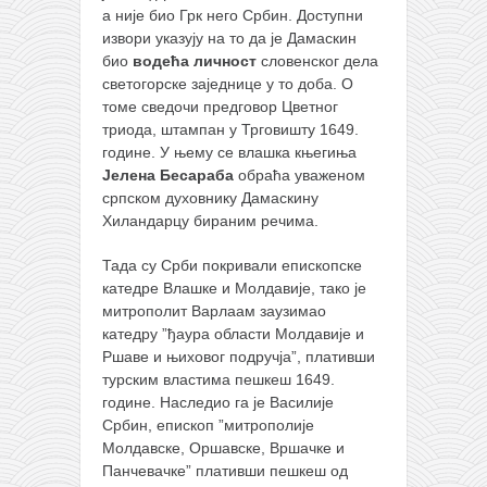
а није био Грк него Србин. Доступни
извори указују на то да је Дамаскин
био
водећа личност
словенског дела
светогорске заједнице у то доба. О
томе сведочи предговор Цветног
триода, штампан у Трговишту 1649.
године. У њему се влашка књегиња
Јелена Бесараба
обраћа уваженом
српском духовнику Дамаскину
Хиландарцу бираним речима.
Тада су Срби покривали епископске
катедре Влашке и Молдавије, тако је
митрополит Варлаам заузимао
катедру ”ђаура области Молдавије и
Ршаве и њиховог подручја”, плативши
турским властима пешкеш 1649.
године. Наследио га је Василије
Србин, епископ ”митрополије
Молдавске, Оршавске, Вршачке и
Панчевачке” плативши пешкеш од