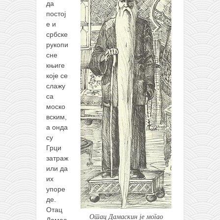
да
постој
е и
србске
рукопи
сне
књиге
које се
слажу
са
моско
вским,
а онда
су
Грци
затраж
или да
их
упоре
де.
Отац
Отац Дамаскин је могао