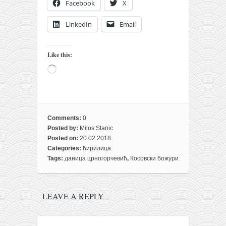
Facebook
X
кихон
LinkedIn
Email
наиханчи
кушанку
Like this:
пасаи
Loading…
темашивари
кобудо
нунчаку
Comments:
0
бо
Posted by:
Milos Stanic
Posted on:
20.02.2018.
тонфа
Categories:
ћирилица
Tags:
даница црногорчевић
,
Косовски божури
саи
тимбеи рочин
тсунами дојо
LEAVE A REPLY
програм