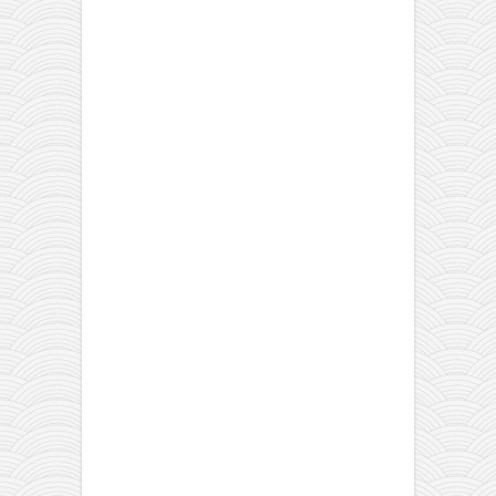
снимци наступа
галерија клуба
чланарина
контакт
бесплатна е-књига
термини тренинга
моја прича
моја прича
фотке
контакт