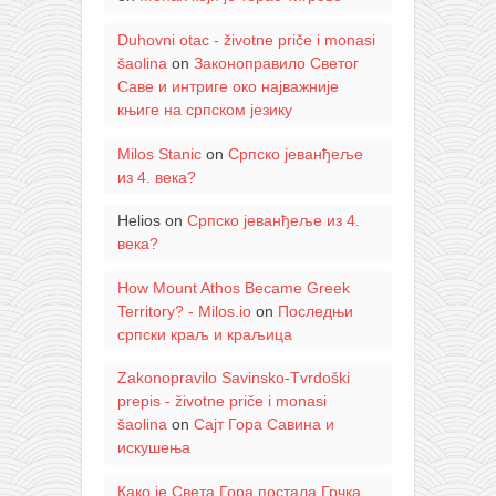
Duhovni otac - životne priče i monasi
šaolina
on
Законоправило Светог
Саве и интриге око најважније
књиге на српском језику
Milos Stanic
on
Српско јеванђеље
из 4. века?
Helios
on
Српско јеванђеље из 4.
века?
How Mount Athos Became Greek
Territory? - Milos.io
on
Последњи
српски краљ и краљица
Zakonopravilo Savinsko-Tvrdoški
prepis - životne priče i monasi
šaolina
on
Сајт Гора Савина и
искушења
Како је Света Гора постала Грчка