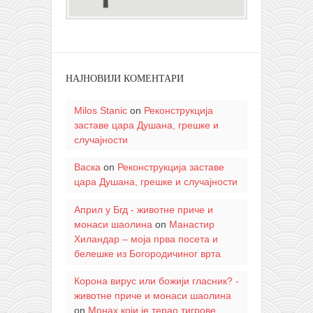
НАЈНОВИЈИ КОМЕНТАРИ
Milos Stanic
on
Реконструкција
заставе цара Душана, грешке и
случајности
Васка
on
Реконструкција заставе
цара Душана, грешке и случајности
Април у Бгд - животне приче и
монаси шаолина
on
Манастир
Хиландар – моја прва посета и
белешке из Богородичиног врта
Корона вирус или божији гласник? -
животне приче и монаси шаолина
on
Монах који је терао тигрове