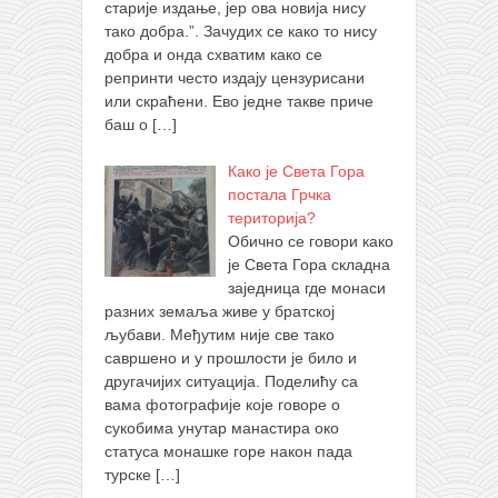
старије издање, јер ова новија нису
тако добра.”. Зачудих се како то нису
добра и онда схватим како се
репринти често издају цензурисани
или скраћени. Ево једне такве приче
баш о
[…]
Како је Света Гора
постала Грчка
територија?
Обично се говори како
је Света Гора складна
заједница где монаси
разних земаља живе у братској
љубави. Међутим није све тако
савршено и у прошлости је било и
другачијих ситуација. Поделићу са
вама фотографије које говоре о
сукобима унутар манастира око
статуса монашке горе након пада
турске
[…]