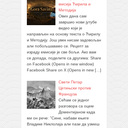
мисија Ћирила и
Методија
Ових дана сам
завршио нови јутубе
видео који је
направљен на основу текста о Ћирилу
и Методију. Још увек нисам задовољан
али побољшавамо се. Рецепт за
израду емисије је све бољи. Ако вам
се допада, поделите са другима: Share
on Facebook (Opens in new window)
Facebook Share on X (Opens in new
[…]
Свети Петар
Цетињски против
Француза
Сећам се једног
разговора са оцем
Доментијаном када
ми он рече: ”Сине, набави књиге
Владике Никлолаја али пази да узмеш