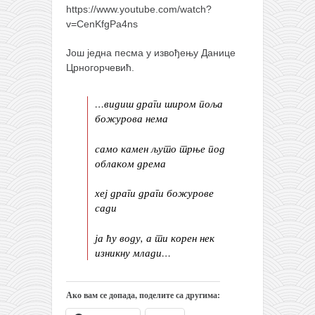
православље
https://www.youtube.com/watch?
v=CenKfgPa4ns
забрањена историја
ћирилица
Још једна песма у извођењу Данице
Црногорчевић.
породичне приче
прота Воја
…видиш драги широм поља
божурова нема
уместо твитера
календар српски
само камен љуто трње под
облаком дрема
азбуки и књиге
Окинава карате
хеј драги драги божурове
сади
најновије на блогу
моје белешке
ја ћу воду, а ти корен нек
изникну млади…
историја каратеа
бубиши
Ако вам се допада, поделите са другима:
карате