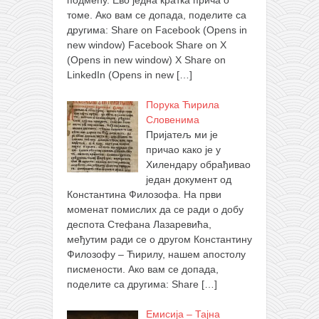
подмећу. Ево једна кратка прича о
томе. Ако вам се допада, поделите са
другима: Share on Facebook (Opens in
new window) Facebook Share on X
(Opens in new window) X Share on
LinkedIn (Opens in new
[…]
Порука Ћирила
Словенима
Пријатељ ми је
причао како је у
Хилендару обрађивао
један документ од
Константина Филозофа. На први
моменат помислих да се ради о добу
деспота Стефана Лазаревића,
међутим ради се о другом Константину
Филозофу – Ћирилу, нашем апостолу
писмености. Ако вам се допада,
поделите са другима: Share
[…]
Емисија – Тајна