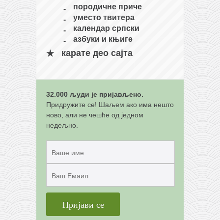
породичне приче
уместо твитера
календар српски
азбуки и књиге
карате део сајта
32.000 људи је пријављено.
Придружите се! Шаљем ако има нешто
ново, али не чешће од једном
недељно.