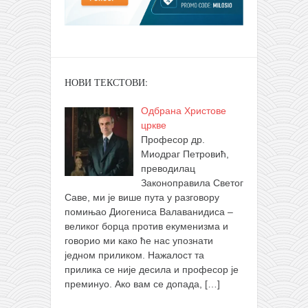
НОВИ ТЕКСТОВИ:
Одбрана Христове
цркве
Професор др.
Миодраг Петровић,
преводилац
Законоправила Светог
Саве, ми је више пута у разговору
помињао Диогениса Валаванидиса –
великог борца против екуменизма и
говорио ми како ће нас упознати
једном приликом. Нажалост та
прилика се није десила и професор је
преминуо. Ако вам се допада,
[…]