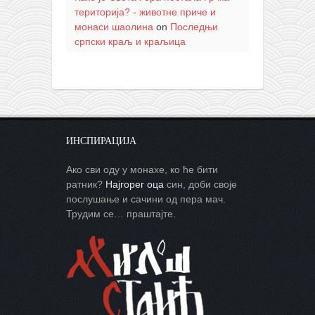
територија? - животне приче и
монаси шаолина
on
Последњи
српски краљ и краљица
ИНСПИРАЦИЈА
Ако сви оду у монахе, ко ће бити
ратник?
Најгорег оца
син, доби своје
послушање и сачини од пера мач.
Трудим се… праштајте.