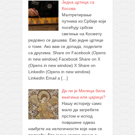
Једна цртица са
Косова
Малтретирање
путника из Србије који
посећују србске
светиње на Космету
редовно се дешава. Ево једне цртице
о томе. Ако вам се допада, поделите
са другима: Share on Facebook (Opens
in new window) Facebook Share on X
(Opens in new window) X Share on
LinkedIn (Opens in new window)
LinkedIn Email a
[…]
Да ли је Милица била
књегиња или царица?
Нашу историју само
мало да загребете
прстом и испод
површине одмах
наиђете на нелогичности које нам се