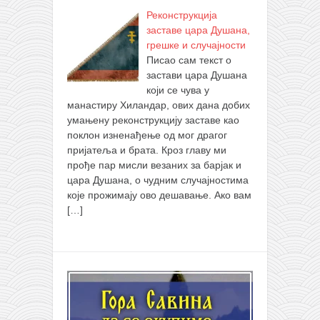
Реконструкција
заставе цара Душана,
грешке и случајности
Писао сам текст о
застави цара Душана
који се чува у
манастиру Хиландар, ових дана добих
умањену реконструкцију заставе као
поклон изненађење од мог драгог
пријатеља и брата. Кроз главу ми
прође пар мисли везаних за барјак и
цара Душана, о чудним случајностима
које прожимају ово дешавање. Ако вам
[…]