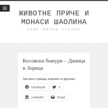
ЖИВОТНЕ ПРИЧЕ И
МОНАСИ ШАОЛИНА
Почетна
ПИШЕ МИЛОШ СТАНИЋ
Животне приче
најновије на блогу
интернет пословање
исхраном до здравља
Косовски божури – Даница
мој хаику
и Зорица
моменти и места
бонус садржај
Ако вам се допада, поделите са другима:
светлопис
Facebook
X
законоправило
LinkedIn
Email
духовни отац