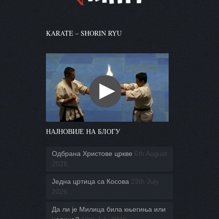
KARATE – SHORIN RYU
НАЈНОВИЈЕ НА БЛОГУ
Одбрана Христове цркве
6th August
2026
Једна цртица са Косова
29th July
2026
Да ли је Милица била књегиња или