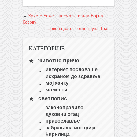
←
Христе Боже – песма за филм Бој на
Косову
Црвен цвете – етно група Траг
→
КАТЕГОРИЈЕ
животне приче
интернет пословање
исхраном до здравља
мој хаику
моменти
светлопис
законоправило
духовни отац
православље
забрањена историја
ћирилица