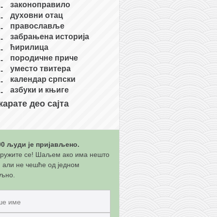
законоправило
духовни отац
православље
забрањена историја
ћирилица
породичне приче
уместо твитера
календар српски
азбуки и књиге
карате део сајта
00 људи је пријављено.
ружите се! Шаљем ако има нешто
, али не чешће од једном
љно.