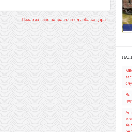
Пехар за вино направљен од лобање цара
→
НАЈ
Mil
зас
слу
Ва
цар
Апр
мо
Хил
бел