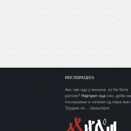
ИНСПИРАЦИЈА
Ако сви оду у монахе, ко ће бити
ратник?
Најгорег оца
син, доби св
послушање и сачини од пера мач
Трудим се… праштајте.