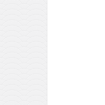
снимци наступа
галерија клуба
чланарина
контакт
бесплатна е-књига
термини тренинга
моја прича
моја прича
фотке
контакт