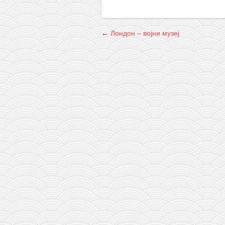
←
Лондон – војни музеј