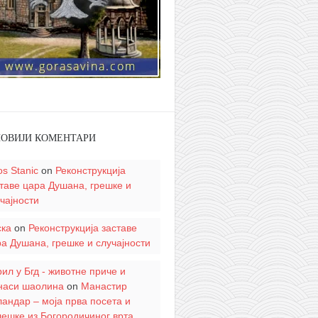
НОВИЈИ КОМЕНТАРИ
os Stanic
on
Реконструкција
таве цара Душана, грешке и
чајности
ска
on
Реконструкција заставе
а Душана, грешке и случајности
ил у Бгд - животне приче и
наси шаолина
on
Манастир
андар – моја прва посета и
ешке из Богородичиног врта