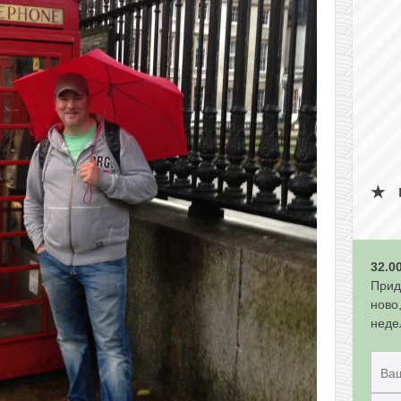
32.0
Прид
ново
неде