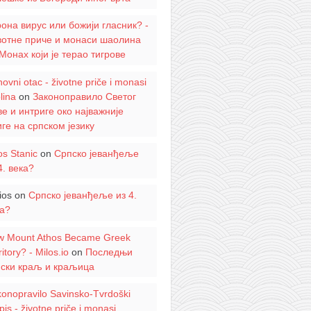
она вирус или божији гласник? -
вотне приче и монаси шаолина
Монах који је терао тигрове
ovni otac - životne priče i monasi
lina
on
Законоправило Светог
е и интриге око најважније
ге на српском језику
os Stanic
on
Српско јеванђеље
4. века?
ios
on
Српско јеванђеље из 4.
а?
w Mount Athos Became Greek
ritory? - Milos.io
on
Последњи
пски краљ и краљица
onopravilo Savinsko-Tvrdoški
pis - životne priče i monasi