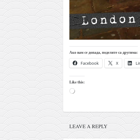
кихон
наиханчи
кушанку
пасаи
темашивари
Ако вам се допада, поделите са другима:
кобудо
Facebook
X
Li
нунчаку
бо
Like this:
тонфа
Loading…
саи
тимбеи рочин
тсунами дојо
LEAVE A REPLY
програм