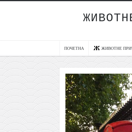
ЖИВОТН
Почетна
Животне приче
најновије на блогу
ПОЧЕТНА
ЖИВОТНЕ ПРИ
интернет пословање
исхраном до здравља
мој хаику
моменти и места
бонус садржај
светлопис
законоправило
духовни отац