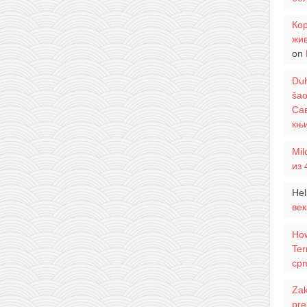
Кор
жи
on
Duh
šao
Сав
књи
Mil
из 
Hel
век
Ho
Ter
ср
Zak
pre