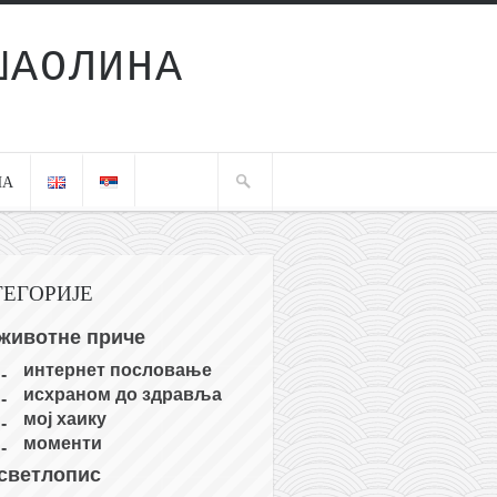
ШАОЛИНА
ЧА
ТЕГОРИЈЕ
животне приче
интернет пословање
исхраном до здравља
мој хаику
моменти
светлопис