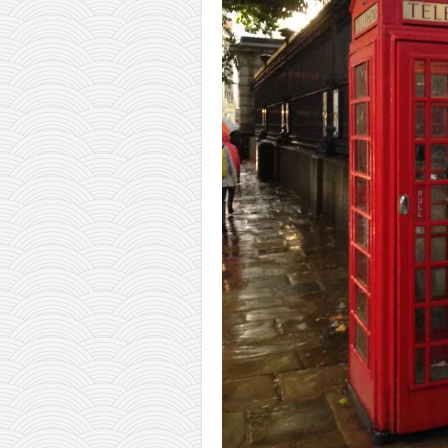
православље
забрањена историја
ћирилица
породичне приче
прота Воја
уместо твитера
календар српски
азбуки и књиге
Окинава карате
најновије на блогу
моје белешке
историја каратеа
бубиши
карате