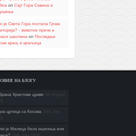
lina
on
Сајт Гора Савина и
кушења
о је Света Гора постала Грчка
иторија? - животне приче и
наси шаолина
on
Последњи
пски краљ и краљица
ОВИЈЕ НА БЛОГУ
брана Христове цркве
6th August
26
на цртица са Косова
29th July
26
ли је Милица била књегиња или
рица?
18th July 2026