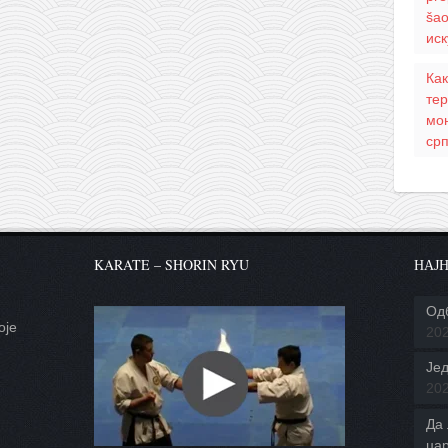
šao
ис
Как
тер
мо
ср
KARATE – SHORIN RYU
НАЈН
Од
оје
20
.
Јед
20
Да 
ца