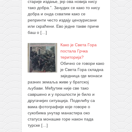
старије издање, јер ова новија нису
тако добра.”. Зачудих се како то нису
добра и онда схватим како се
репринти често издају цензурисани
или скраћени. Ево једне такве приче
баш о
[…]
Како је Света Гора
постала Грчка
територија?
Обично се говори како
је Света Гора складна
заједница где монаси
разних земаља живе у братској
љубави. Међутим није све тако
савршено и у прошлости је било и
другачијих ситуација. Поделићу са
вама фотографије које говоре о
сукобима унутар манастира око
статуса монашке горе након пада
турске
[…]