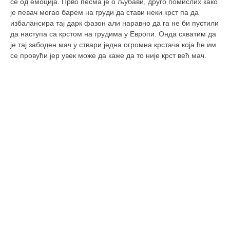
се од емоција. Прво песма је о љубави, друго помислих како
кихон
је певач могао барем на груди да стави неки крст па да
избалансира тај дарк фазон али наравно да га не би пустили
наиханчи
да наступа са крстом на грудима у Европи. Онда схватим да
кушанку
је тај забоден мач у ствари једна огромна крстача која ће им
се провући јер увек може да каже да то није крст већ мач.
пасаи
темашивари
кобудо
нунчаку
бо
тонфа
саи
тимбеи рочин
тсунами дојо
програм