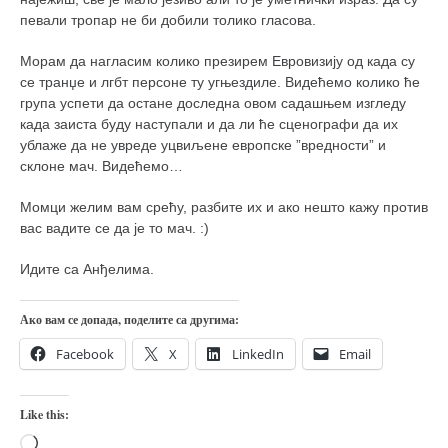
певали тропар не би добили толико гласова.
Морам да нагласим колико презирем Евровизију од када су
се транџе и лгбт персоне ту угњездиле. Видећемо колико ће
група успети да остане доследна овом садашњем изгледу
када заиста буду наступали и да ли ће сценографи да их
ублаже да не увреде уцвиљене европске ”вредности” и
склоне мач. Видећемо…
Момци желим вам срећу, разбите их и ако нешто кажу против
вас вадите се да је то мач. :)
Идите са Анђелима.
Ако вам се допада, поделите са другима:
Facebook
X
LinkedIn
Email
Like this:
Loading…