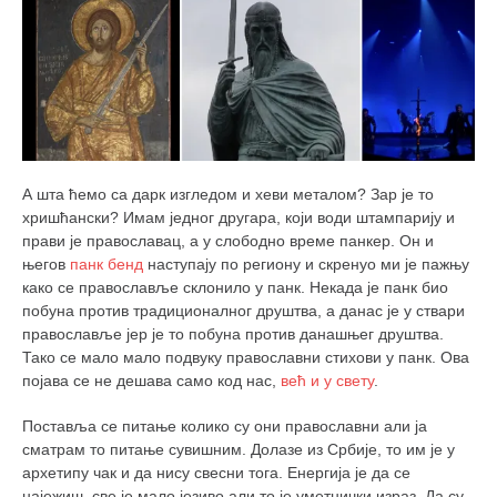
А шта ћемо са дарк изгледом и хеви металом? Зар је то
хришћански? Имам једног другара, који води штампарију и
прави је православац, а у слободно време панкер. Он и
његов
панк бенд
наступају по региону и скренуо ми је пажњу
како се православље склонило у панк. Некада је панк био
побуна против традиционалног друштва, а данас је у ствари
православље јер је то побуна против данашњег друштва.
Тако се мало мало подвуку православни стихови у панк. Ова
појава се не дешава само код нас,
већ и у свету
.
Поставља се питање колико су они православни али ја
сматрам то питање сувишним. Долазе из Србије, то им је у
архетипу чак и да нису свесни тога. Енергија је да се
најежиш, све је мало језиво али то је уметнички израз. Да су