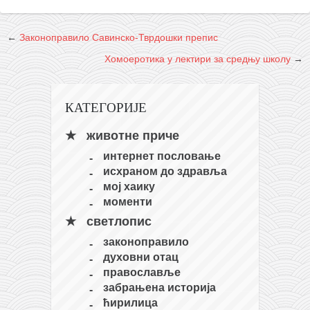
←
Законоправило Савинско-Тврдошки препис
Хомоеротика у лектири за средњу школу
→
КАТЕГОРИЈЕ
животне приче
интернет пословање
исхраном до здравља
мој хаику
моменти
светлопис
законоправило
духовни отац
православље
забрањена историја
ћирилица