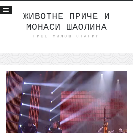
ЖИВОТНЕ ПРИЧЕ И
МОНАСИ ШАОЛИНА
Почетна
ПИШЕ МИЛОШ СТАНИЋ
Животне приче
најновије на блогу
интернет пословање
исхраном до здравља
мој хаику
моменти и места
бонус садржај
светлопис
законоправило
духовни отац