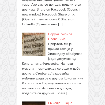
томе. Ако вам се допада, поделите са
другима: Share on Facebook (Opens in
new window) Facebook Share on X
(Opens in new window) X Share on
LinkedIn (Opens in new
[…]
Порука Ћирила
Словенима
Пријатељ ми је
причао како је у
Хилендару обрађивао
један документ од
Константина Филозофа. На први
моменат помислих да се ради о добу
деспота Стефана Лазаревића,
међутим ради се о другом Константину
Филозофу – Ћирилу, нашем апостолу
писмености. Ако вам се допада,
поделите са другима: Share
[…]
Емисија – Тајна