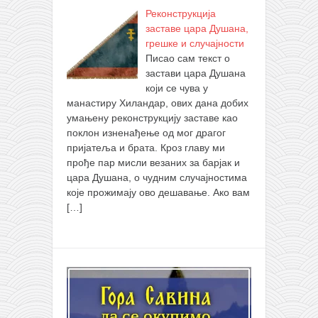
Реконструкција
заставе цара Душана,
грешке и случајности
Писао сам текст о
застави цара Душана
који се чува у
манастиру Хиландар, ових дана добих
умањену реконструкцију заставе као
поклон изненађење од мог драгог
пријатеља и брата. Кроз главу ми
прође пар мисли везаних за барјак и
цара Душана, о чудним случајностима
које прожимају ово дешавање. Ако вам
[…]