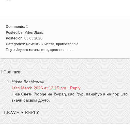
Comments:
1
Posted by:
Milos Stanic
Posted on:
03.03.2026.
Categories:
моменти и места
,
православље
Tags:
Исус са мачем
,
крст
,
православље
1 Comment
Hristo Boshkovski
16th March 2026 at 12:15 pm
·
Reply
Није Свети Ђорђе не Ђурађ, као Ђур, панађур а не ђор што
значи сасвим друго.
LEAVE A REPLY