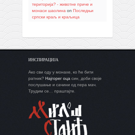
територија? - животне приче и
монаси шаолина
on
Последњи
српски краљ и краљица
ИНСПИРАЦИЈА
Ако сви оду у монахе, ко ће бити
ратник?
Најгорег оца
син, доби своје
послушање и сачини од пера мач.
Трудим се… праштајте.