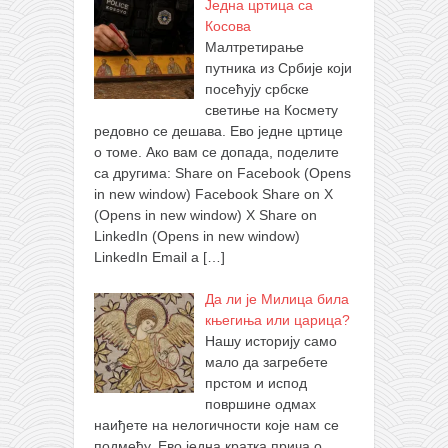
Једна цртица са
Косова
Малтретирање
путника из Србије који
посећују србске
светиње на Космету
редовно се дешава. Ево једне цртице
о томе. Ако вам се допада, поделите
са другима: Share on Facebook (Opens
in new window) Facebook Share on X
(Opens in new window) X Share on
LinkedIn (Opens in new window)
LinkedIn Email a
[…]
Да ли је Милица била
књегиња или царица?
Нашу историју само
мало да загребете
прстом и испод
површине одмах
наиђете на нелогичности које нам се
подмећу. Ево једна кратка прича о