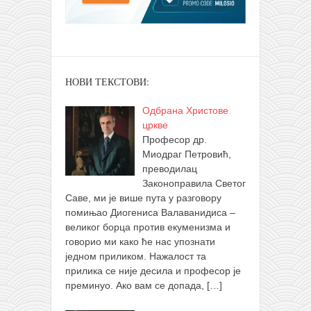
НОВИ ТЕКСТОВИ:
Одбрана Христове
цркве
Професор др.
Миодраг Петровић,
преводилац
Законоправила Светог
Саве, ми је више пута у разговору
помињао Диогениса Валаванидиса –
великог борца против екуменизма и
говорио ми како ће нас упознати
једном приликом. Нажалост та
прилика се није десила и професор је
преминуо. Ако вам се допада,
[…]