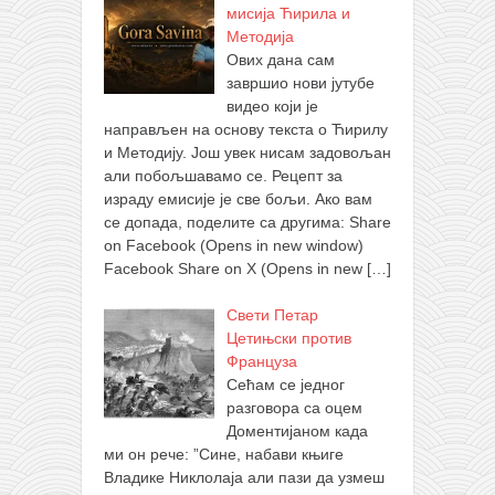
мисија Ћирила и
Методија
Ових дана сам
завршио нови јутубе
видео који је
направљен на основу текста о Ћирилу
и Методију. Још увек нисам задовољан
али побољшавамо се. Рецепт за
израду емисије је све бољи. Ако вам
се допада, поделите са другима: Share
on Facebook (Opens in new window)
Facebook Share on X (Opens in new
[…]
Свети Петар
Цетињски против
Француза
Сећам се једног
разговора са оцем
Доментијаном када
ми он рече: ”Сине, набави књиге
Владике Никлолаја али пази да узмеш