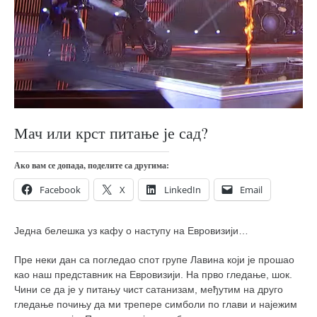
православље
забрањена историја
ћирилица
породичне приче
прота Воја
уместо твитера
Мач или крст питање је сад?
календар српски
Ако вам се допада, поделите са другима:
азбуки и књиге
Facebook
X
LinkedIn
Email
Окинава карате
најновије на блогу
Једна белешка уз кафу о наступу на Евровизији…
моје белешке
историја каратеа
Пре неки дан са погледао спот групе Лавина који је прошао
као наш представник на Евровизији. На прво гледање, шок.
бубиши
Чини се да је у питању чист сатанизам, међутим на друго
гледање почињу да ми трепере симболи по глави и најежим
карате