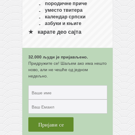
породичне приче
уместо твитера
календар српски
азбуки и књиге
карате део сајта
32.000 људи је пријављено.
Придружите се! Шаљем ако има нешто
ново, али не чешће од једном
недељно.