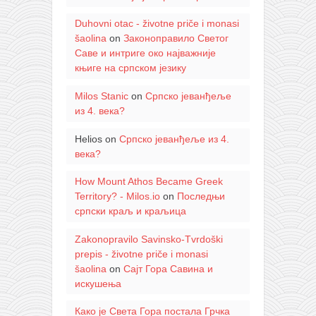
Duhovni otac - životne priče i monasi
šaolina
on
Законоправило Светог
Саве и интриге око најважније
књиге на српском језику
Milos Stanic
on
Српско јеванђеље
из 4. века?
Helios
on
Српско јеванђеље из 4.
века?
How Mount Athos Became Greek
Territory? - Milos.io
on
Последњи
српски краљ и краљица
Zakonopravilo Savinsko-Tvrdoški
prepis - životne priče i monasi
šaolina
on
Сајт Гора Савина и
искушења
Како је Света Гора постала Грчка