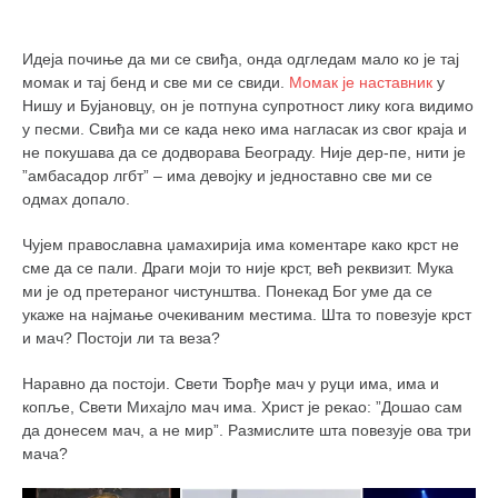
снимци наступа
галерија клуба
Идеја почиње да ми се свиђа, онда одгледам мало ко је тај
чланарина
момак и тај бенд и све ми се свиди.
Момак је наставник
у
Нишу и Бујановцу, он је потпуна супротност лику кога видимо
контакт
у песми. Свиђа ми се када неко има нагласак из свог краја и
бесплатна е-књига
не покушава да се додворава Београду. Није дер-пе, нити је
”амбасадор лгбт” – има девојку и једноставно све ми се
термини тренинга
одмах допало.
моја прича
Чујем православна џамахирија има коментаре како крст не
моја прича
сме да се пали. Драги моји то није крст, већ реквизит. Мука
ми је од претераног чистунштва. Понекад Бог уме да се
фотке
укаже на најмање очекиваним местима. Шта то повезује крст
контакт
и мач? Постоји ли та веза?
Наравно да постоји. Свети Ђорђе мач у руци има, има и
копље, Свети Михајло мач има. Христ је рекао: ”Дошао сам
да донесем мач, а не мир”. Размислите шта повезује ова три
мача?