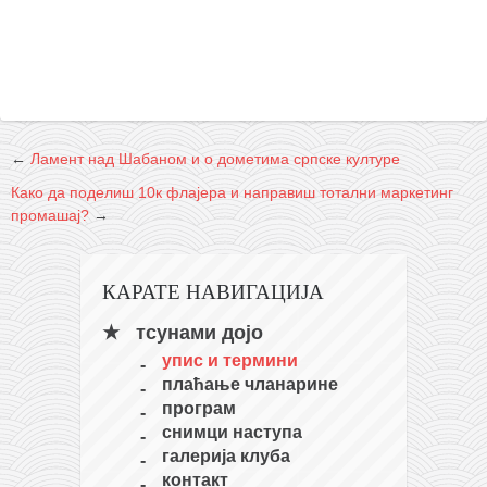
←
Ламент над Шабаном и о дометима српске културе
Како да поделиш 10к флајера и направиш тотални маркетинг
промашај?
→
КАРАТЕ НАВИГАЦИЈА
тсунами дојо
упис и термини
плаћање чланарине
програм
снимци наступа
галерија клуба
контакт