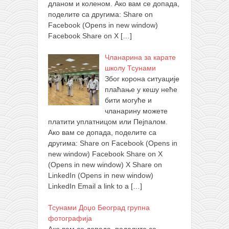
дланом и коленом. Ако вам се допада,
поделите са другима: Share on
Facebook (Opens in new window)
Facebook Share on X
[…]
Чланарина за карате
школу Тсунами
Због корона ситуације
плаћање у кешу неће
бити могуће и
чланарину можете
платити уплатницом или Пејпалом.
Ако вам се допада, поделите са
другима: Share on Facebook (Opens in
new window) Facebook Share on X
(Opens in new window) X Share on
LinkedIn (Opens in new window)
LinkedIn Email a link to a
[…]
Тсунами Доџо Београд групна
фотографија