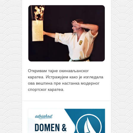
Откривам тајне окинављанског
каратеа. Истражујем како је изгледала
ова вештина пре настанка модерног
спортског каратеа.