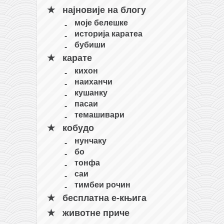
најновије на блогу
моје белешке
историја каратеа
бубиши
карате
кихон
наиханчи
кушанку
пасаи
темашивари
кобудо
нунчаку
бо
тонфа
саи
тимбеи рочин
бесплатна е-књига
животне приче