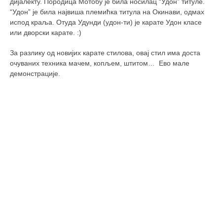
дијалекту.
Породица Мотобу је била носилац “Удон” титуле.
кихон
“Удон” је била највиша племићка титула на Окинави, одмах
испод краља. Отуда Удунди (удон-ти) је карате Удон класе
наиханчи
или дворски карате. :)
кушанку
За разлику од новијих карате стилова, овај стил има доста
пасаи
очуваних техника мачем, копљем, штитом… Ево мале
демонстрације.
темашивари
кобудо
нунчаку
бо
тонфа
саи
тимбеи рочин
тсунами дојо
програм