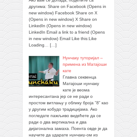
Ако вам се допада, поделите са
другима: Share on Facebook (Opens in
new window) Facebook Share on X
(Opens in new window) X Share on
LinkedIn (Opens in new window)
LinkedIn Email a link to a friend (Opens
in new window) Email Like this:Like
Loading…
[…]
Нунчаку туторијал –
примена из Матајоши
кате
Главна секвенца
Матајоши нунчаку
кате је веома
интересантана јер се не ради о
простом витлању у облику броја ”8” као
у другим кобудо традицијама. Ако
погледате пажљиво видећете да се
ради о два вертикална и два
дијагонална замаха. Поента овде је да
научите да ударате нунчаку-ом из