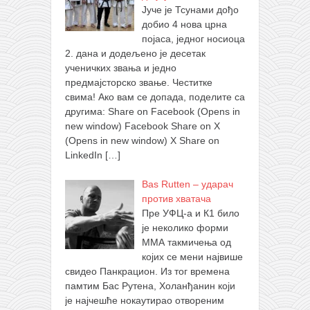
Јуче је Тсунами дођо
добио 4 нова црна
појаса, једног носиоца
2. дана и додељено је десетак
ученичких звања и једно
предмајсторско звање. Честитке
свима! Ако вам се допада, поделите са
другима: Share on Facebook (Opens in
new window) Facebook Share on X
(Opens in new window) X Share on
LinkedIn
[…]
Bas Rutten – ударач
против хватача
Пре УФЦ-а и К1 било
је неколико форми
ММА такмичења од
којих се мени највише
свидео Панкрацион. Из тог времена
памтим Бас Рутена, Холанђанин који
је најчешће нокаутирао отвореним