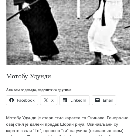
православље
забрањена историја
ћирилица
породичне приче
прота Воја
уместо твитера
календар српски
азбуки и књиге
Мотобу Удунди
Окинава карате
Ако вам се допада, поделите са другима:
најновије на блогу
Facebook
X
LinkedIn
Email
моје белешке
историја каратеа
Мотобу Удунди је стари стил каратеа са Окинаве. Генерално
бубиши
овај стил је далеки предак Шорин риуа. Окинављани су
карате звали “Те”, односно “ти” на учина (окинављанском)
карате