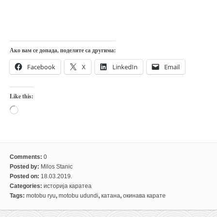
снимци наступа
галерија клуба
чланарина
контакт
Ако вам се допада, поделите са другима:
бесплатна е-књига
Facebook
X
LinkedIn
Email
термини тренинга
Like this:
моја прича
Loading…
моја прича
фотке
контакт
Comments:
0
Posted by:
Milos Stanic
Posted on:
18.03.2019.
Categories:
историја каратеа
Tags:
motobu ryu
,
motobu udundi
,
катана
,
окинава карате