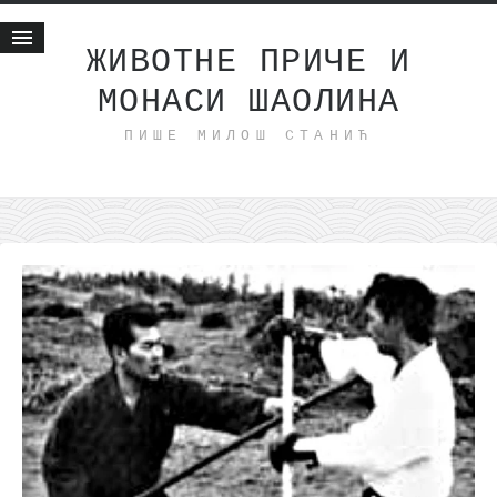
ЖИВОТНЕ ПРИЧЕ И
МОНАСИ ШАОЛИНА
Почетна
ПИШЕ МИЛОШ СТАНИЋ
Животне приче
најновије на блогу
интернет пословање
исхраном до здравља
мој хаику
моменти и места
бонус садржај
светлопис
законоправило
духовни отац