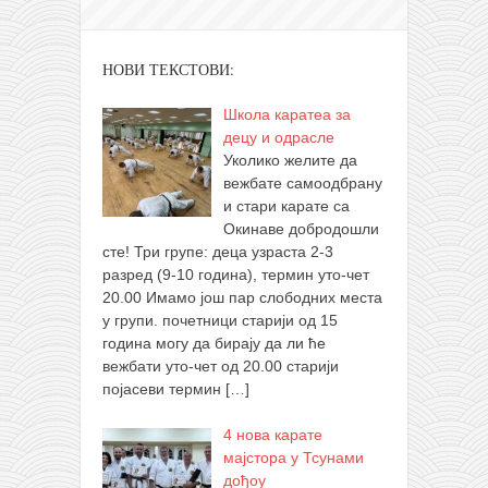
НОВИ ТЕКСТОВИ:
Школа каратеа за
децу и одрасле
Уколико желите да
вежбате самоодбрану
и стари карате са
Окинаве добродошли
сте! Три групе: деца узраста 2-3
разред (9-10 година), термин уто-чет
20.00 Имамо још пар слободних места
у групи. почетници старији од 15
година могу да бирају да ли ће
вежбати уто-чет од 20.00 старији
појасеви термин
[…]
4 нова карате
мајстора у Тсунами
дођоу