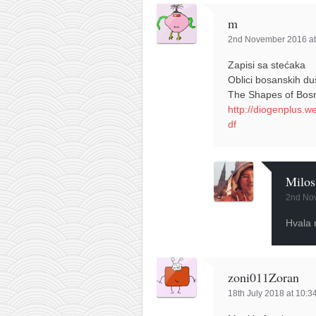
m
2nd November 2016 at
Zapisi sa stećaka
Oblici bosanskih d
The Shapes of Bosn
http://diogenplus.
df
Milos
2nd No
Hvala 
zoni011Zoran
18th July 2018 at 10:3