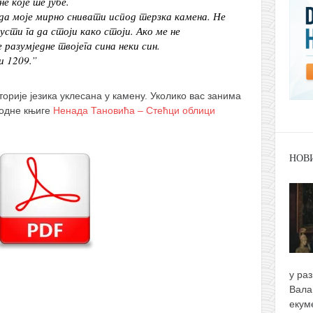
е које те јубе.
да моје мирно снивати испод терзка камена. Не
усти га да стоји како стоји. Ако ме не
 разумједне твојега сина неки син.
и 1209.”
орије језика уклесана у камену. Уколико вас занима
годне књиге
Ненада Тановића – Стећци облици
НОВ
у ра
Вала
екум