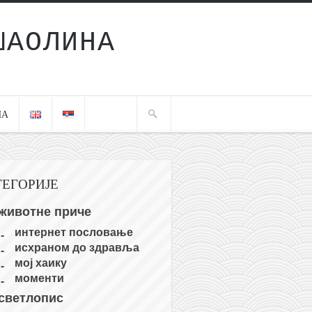
ШАОЛИНА
ЧА
ТЕГОРИЈЕ
животне приче
интернет пословање
исхраном до здравља
мој хаику
моменти
светлопис