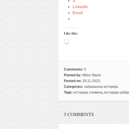
X
LinkedIn
Email
Like this:
Loading…
Comments:
5
Posted by:
Milos Stanic
Posted on:
29.11.2023.
Categories:
забрањена историја
Tags:
историја словена
,
историја србиј
5 COMMENTS