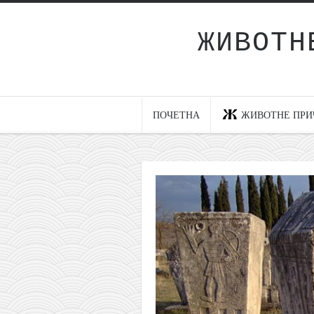
ЖИВОТН
Почетна
Животне приче
најновије на блогу
ПОЧЕТНА
ЖИВОТНЕ ПРИ
интернет пословање
исхраном до здравља
мој хаику
моменти и места
бонус садржај
светлопис
законоправило
духовни отац