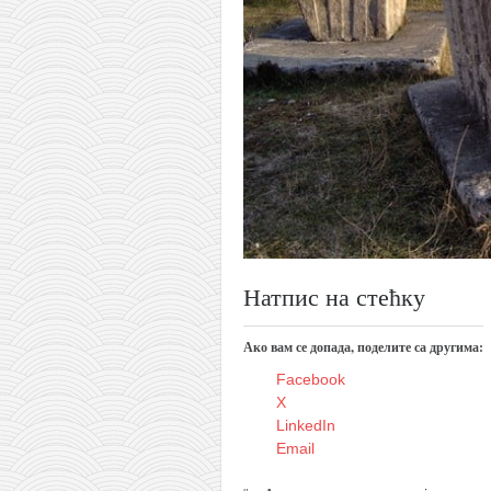
православље
забрањена историја
ћирилица
породичне приче
прота Воја
уместо твитера
календар српски
азбуки и књиге
Натпис на стећку
Окинава карате
најновије на блогу
Ако вам се допада, поделите са другима:
моје белешке
Facebook
историја каратеа
X
LinkedIn
бубиши
Email
карате