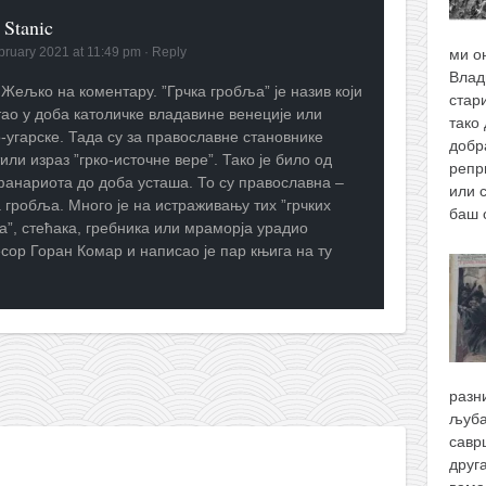
 Stanic
bruary 2021 at 11:49 pm
·
Reply
ми о
Влад
Жељко на коментару. ”Грчка гробља” је назив који
стари
тао у доба католичке владавине венеције или
тако 
-угарске. Тада су за православне становнике
добр
или израз ”грко-источне вере”. Тако је било од
репр
фанариота до доба усташа. То су православна –
или 
 гробља. Много је на истраживању тих ”грчких
баш
а”, стећака, гребника или мраморја урадио
сор Горан Комар и написао је пар књига на ту
разн
љуба
савр
друг