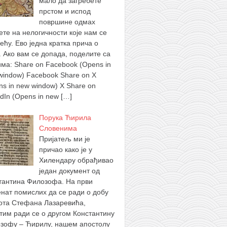
мало да загребете
прстом и испод
површине одмах
ете на нелогичности које нам се
ећу. Ево једна кратка прича о
. Ако вам се допада, поделите са
има: Share on Facebook (Opens in
window) Facebook Share on X
ns in new window) X Share on
edIn (Opens in new
[…]
Порука Ћирила
Словенима
Пријатељ ми је
причао како је у
Хилендару обрађивао
један документ од
тантина Филозофа. На први
нат помислих да се ради о добу
ота Стефана Лазаревића,
тим ради се о другом Константину
зофу – Ћирилу, нашем апостолу