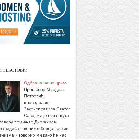
И ТЕКСТОВИ:
Одбрана наше цркве
Професор Миодраг
Петровић,
преводилац
Законоправила Светог
Саве, ми је више пута
зговору помињао Диогениса
ванидиса – великог борца против
енизма и говорио ми како ће нас