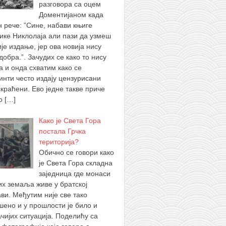
разговора са оцем
Доментијаном када
н рече: ”Сине, набави књиге
ике Никлолаја али пази да узмеш
је издање, јер ова новија нису
добра.”. Зачудих се како то нису
а и онда схватим како се
инти често издају цензурисани
скраћени. Ево једне такве приче
 о
[…]
Како је Света Гора
постала Грчка
територија?
Обично се говори како
је Света Гора складна
заједница где монаси
их земаља живе у братској
ви. Међутим није све тако
шено и у прошлости је било и
ачијих ситуација. Поделићу са