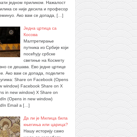
нати једном приликом. Нажалост
рилика се није десила и професор
реминуо. Ако вам се допада,
[…]
Једна цртица са
Косова
Малтретирање
путника из Србије који
посећују србске
светиње на Космету
вно се дешава. Ево једне цртице
ме. Ако вам се допада, поделите
ругима: Share on Facebook (Opens
ew window) Facebook Share on X
ns in new window) X Share on
edIn (Opens in new window)
edIn Email a
[…]
Да ли је Милица била
књегиња или царица?
Нашу историју само