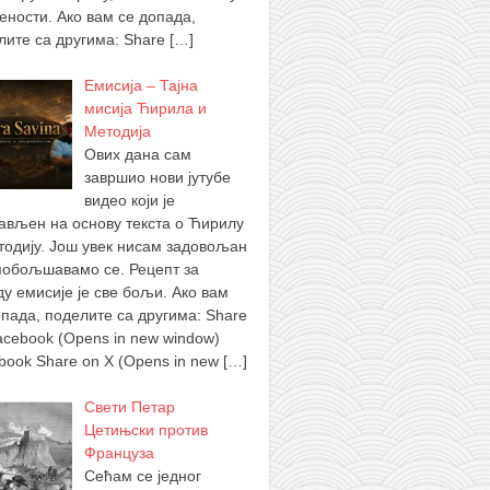
ености. Ако вам се допада,
лите са другима: Share
[…]
Емисија – Тајна
мисија Ћирила и
Методија
Ових дана сам
завршио нови јутубе
видео који је
ављен на основу текста о Ћирилу
тодију. Још увек нисам задовољан
побољшавамо се. Рецепт за
ду емисије је све бољи. Ако вам
опада, поделите са другима: Share
acebook (Opens in new window)
book Share on X (Opens in new
[…]
Свети Петар
Цетињски против
Француза
Сећам се једног