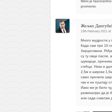
Meni je fascinantno
promenio.
Жељко Дангуби
15th February 2021 at
Много мудрости у 
Када сам пре 10 г
Херцеговини. Рођа
су ту овце пасле, 
шумарци, пречника
стећци. Неки и даљ
2,5м и широки 1,5
само прелепе шаре
чак и не пуштају с
Иако ми је било ч
размишлјао да је 
али сада схватам 