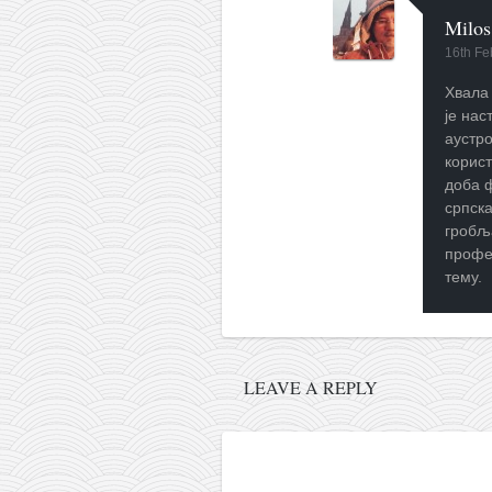
Milos
16th Fe
Хвала 
је нас
аустро
корист
доба 
српска
гробљ
профе
тему.
LEAVE A REPLY