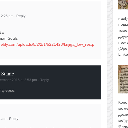
 2:26 pm
·
Reply
наиђ
подм
томе
uša
друг
ian Souls
new 
weebly.com/uploads/5/2/2/1/5221423/knjiga_low_res.p
(Ope
Link
 Stanic
vember 2016 at 2:53 pm
·
Reply
najlepše.
Конс
моме
десп
4 am
·
Reply
међу
Фило