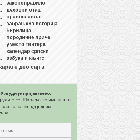
законоправило
духовни отац
православље
забрањена историја
ћирилица
породичне приче
уместо твитера
календар српски
азбуки и књиге
карате део сајта
00 људи је пријављено.
ружите се! Шаљем ако има нешто
, али не чешће од једном
љно.