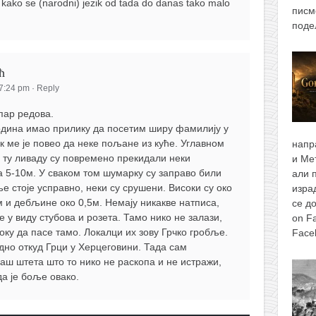
 kako se (narodni) jezik od tada do danas tako malo
писм
поде
ћ
 7:24 pm
·
Reply
пар редова.
одина имао прилику да посетим ширу фамилију у
к ме је повео да неке пољане из куће. Углавном
напр
а ту ливаду су повремено прекидали неки
и Ме
 5-10м. У сваком том шумарку су заправо били
али 
е стоје усправно, неки су срушени. Високи су око
изра
м и дебљине око 0,5м. Немају никакве натписа,
се д
 у виду стубова и розета. Тамо нико не залази,
on F
току да пасе тамо. Локалци их зову Грчко гробље.
Face
удно откуд Грци у Херцеговини. Тада сам
баш штета што то нико не раскопа и не истражи,
да је боље овако.