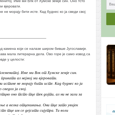
енитој. Име ми Влк от Хумске земје син. Оно тсто
ми вјеровати.
ине не морају бити исте. Кад буднес ко ја сведи свој
—————————————
д камена који се налазе широм бивше Југославије.
ава мала литерарна дела. Ово горе је само извод са
овде у целости:
 племенитој. Име ми Влк от Хумске земје син.
привати ал нејмој ми вјеровати.
 ни истине не морају бити исте. Кад буднес ко ја
 сведох ја свој.
јетцно оно тсто тце тек дојти, ал ни не зали за
ње а велка отцекивања. Они тце зато увијек
сто тце им се дејсити сијутра. Ти воли