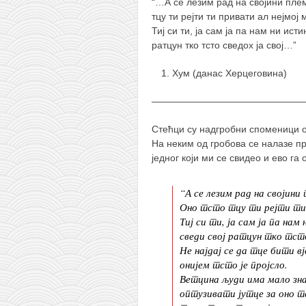
“…А се лезим рад на својини плем
кихон
тцу ти рејти ти привати ал нејмој 
Тиј си ти, ја сам ја па нам ни ист
наиханчи
ратцун тко тсто сведох ја свој…”
кушанку
Хум (данас Херцеговина)
пасаи
————————————————
темашивари
кобудо
Стећци су надгробни споменици о
На неким од гробова се налазе пр
нунчаку
једног који ми се свидео и ево га 
бо
“А се лезим рад на својини
тонфа
Оно тсто тцу ти рејти ти 
саи
Тиј си ти, ја сам ја па нам
сведи свој ратцун тко тсто
тимбеи рочин
Не најдај се да тце бити в
тсунами дојо
онијем тсто је пројсло.
Ветцина људи има мало зна
програм
оптузивати јутце за оно т