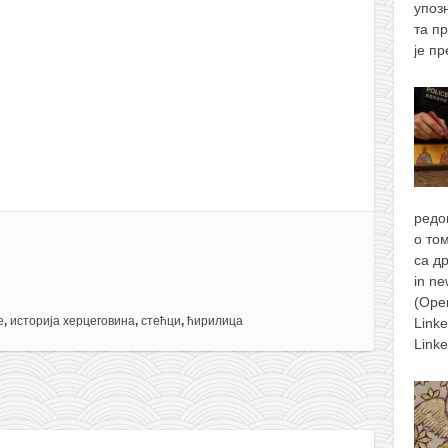
упоз
та п
је п
редо
о то
са д
in n
(Ope
е
,
историја херцеговина
,
стећци
,
ћирилица
Link
Link