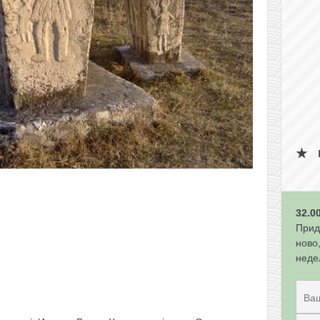
32.0
Прид
ново
неде