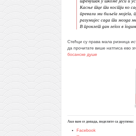
снимци наступа
тренутак у ткоме јеси и усн
Касње тце ти костји ко са
галерија клуба
превали ми биљега мојега, п
разумијес сада ти мозда ме
чланарина
В проклет дан легох в годин
контакт
бесплатна е-књига
Стећци су права мала ризница ист
да прочитате више натписа ево з
термини тренинга
босанске душе
моја прича
моја прича
фотке
контакт
Ако вам се допада, поделите са другима:
Facebook