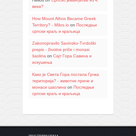
Helios
on
Српско јеванђеље из 4.
века?
How Mount Athos Became Greek
Territory? - Milos.io
on
Последњи
српски краљ и краљица
Zakonopravilo Savinsko-Tvrdoški
prepis - životne priče i monasi
šaolina
on
Сајт Гора Савина и
искушења
Како је Света Гора постала Грчка
територија? - животне приче и
монаси шаолина
on
Последњи
српски краљ и краљица