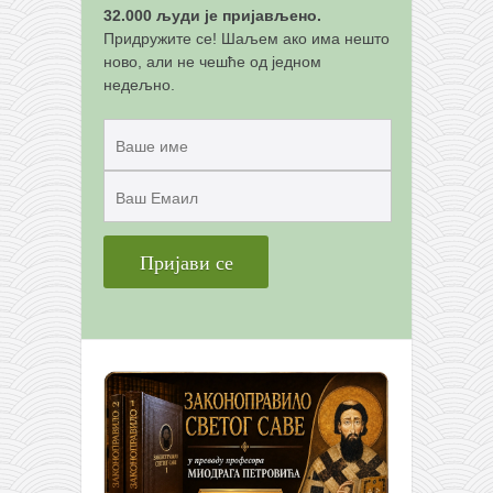
32.000 људи је пријављено.
Придружите се! Шаљем ако има нешто
ново, али не чешће од једном
недељно.