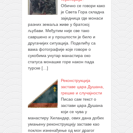
Обично се говори како
је Света Гора складна
заједница где монаси
разних земаља живе у братској
љубави. Међутим није све тако
савршено и у прошлости је било и
другачијих ситуација. Поделићу са
вама фотографије које говоре о
сукобима унутар манастира око
статуса монашке горе након пада
турске
[…]
Реконструкција
заставе цара Душана,
грешке и случајности
Писао сам текст о
застави цара Душана
који се чува у
манастиру Хиландар, ових дана добих
умањену реконструкцију заставе као
поклон изненађење од мог драгог