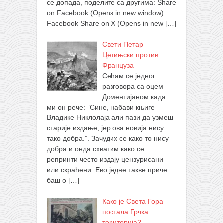
се допада, поделите са другима: Share
on Facebook (Opens in new window)
Facebook Share on X (Opens in new
[…]
Свети Петар
Цетињски против
Француза
Сећам се једног
разговора са оцем
Доментијаном када
ми он рече: ”Сине, набави књиге
Владике Никлолаја али пази да узмеш
старије издање, јер ова новија нису
тако добра.”. Зачудих се како то нису
добра и онда схватим како се
репринти често издају цензурисани
или скраћени. Ево једне такве приче
баш о
[…]
Како је Света Гора
постала Грчка
територија?