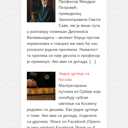
Професор Миодраг
Петровић,
преводилац
Законоправила Светог
Саве, ми је више пута
у разговору помињао Диогениса
Валаванидиса – великог борца против
екуменизма и говорио ми како ће нас
упознати једном приликом. Нажалост
та прилика се није десила и професор
је преминуо. Ако вам се допада,
[…]
Једна цртица са
Косова
Малтретирање
путника из Србије који
посећују србске
светиње на Космету
редовно се дешава. Ево једне цртице
о томе. Ако вам се допада, поделите
са другима: Share on Facebook (Opens
in new window) Facebook Share on X