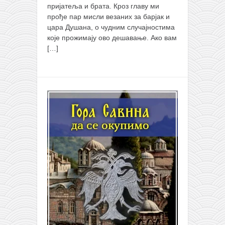
пријатеља и брата. Кроз главу ми
прође пар мисли везаних за барјак и
цара Душана, о чудним случајностима
које прожимају ово дешавање. Ако вам
[…]