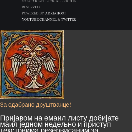
© COPYRIGHT 2026. ALL RIGHTS
RESERVED.
POWERED BY
ADRIAHOST
YOUTUBE CHANNEL
&
TWITTER
За одабрано друштванце!
Пријавом на емаил листу добијате
маил једном недељно и приступ
текстовима резервисаним за