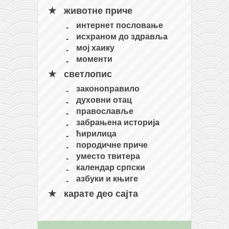
животне приче
интернет пословање
исхраном до здравља
мој хаику
моменти
светлопис
законоправило
духовни отац
православље
забрањена историја
ћирилица
породичне приче
уместо твитера
календар српски
азбуки и књиге
карате део сајта