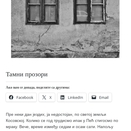
православље
забрањена историја
ћирилица
породичне приче
прота Воја
уместо твитера
календар српски
азбуки и књиге
Тамни прозори
Окинава карате
Ако вам се допада, поделите са другима:
најновије на блогу
Facebook
X
LinkedIn
Email
моје белешке
историја каратеа
Пре неки дан јездих, ја недостојан, по светој земљи
бубиши
Косовској. Колико се год трудисмо ипак у Пећ стигосмо по
мраку. Вече, време између седам и осам сати. Напољу
карате