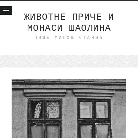
ЖИВОТНЕ ПРИЧЕ И
МОНАСИ ШАОЛИНА
Почетна
ПИШЕ МИЛОШ СТАНИЋ
Животне приче
најновије на блогу
интернет пословање
исхраном до здравља
мој хаику
моменти и места
бонус садржај
светлопис
законоправило
духовни отац