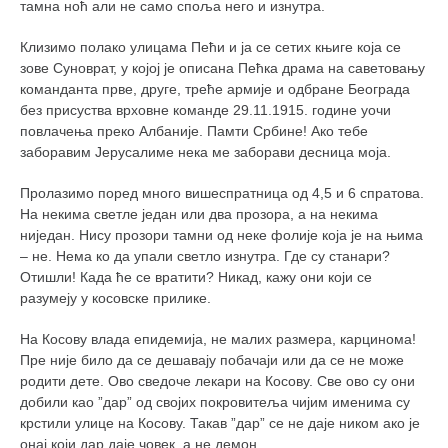
тамна ноћ али не само споља него и изнутра.
кихон
Клизимо полако улицама Пећи и ја се сетих књиге која се
наиханчи
зове Суноврат, у којој је описана Пећка драма на саветовању
кушанку
команданта прве, друге, треће армије и одбране Београда
без присуства врховне команде 29.11.1915. године уочи
пасаи
повлачења преко Албаније. Памти Србине! Ако тебе
темашивари
заборавим Јерусалиме нека ме заборави десница моја.
кобудо
Пролазимо поред много вишеспратница од 4,5 и 6 спратова.
На некима светле један или два прозора, а на некима
нунчаку
ниједан. Нису прозори тамни од неке фолије која је на њима
бо
– не. Нема ко да упали светло изнутра. Где су станари?
Отишли! Када ће се вратити? Никад, кажу они који се
тонфа
разумеју у косовске прилике.
саи
На Косову влада епидемија, не малих размера, карцинома!
тимбеи рочин
Пре није било да се дешавају побачаји или да се не може
родити дете. Ово сведоче лекари на Косову. Све ово су они
тсунами дојо
добили као ”дар” од својих покровитеља чијим именима су
програм
крстили улице на Косову. Такав ”дар” се не даје ником ако је
онај који дар даје човек, а не демон.