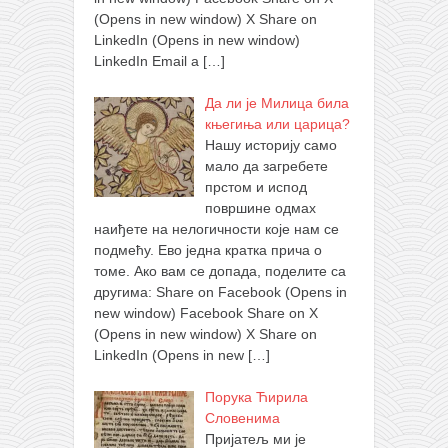
(Opens in new window) X Share on
LinkedIn (Opens in new window)
LinkedIn Email a
[…]
Да ли је Милица била
књегиња или царица?
Нашу историју само
мало да загребете
прстом и испод
површине одмах
наиђете на нелогичности које нам се
подмећу. Ево једна кратка прича о
томе. Ако вам се допада, поделите са
другима: Share on Facebook (Opens in
new window) Facebook Share on X
(Opens in new window) X Share on
LinkedIn (Opens in new
[…]
Порука Ћирила
Словенима
Пријатељ ми је