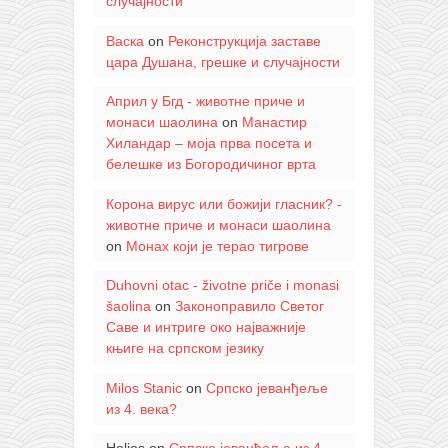
случајности
Васка
on
Реконструкција заставе
цара Душана, грешке и случајности
Април у Бгд - животне приче и
монаси шаолина
on
Манастир
Хиландар – моја прва посета и
белешке из Богородичиног врта
Корона вирус или божији гласник? -
животне приче и монаси шаолина
on
Монах који је терао тигрове
Duhovni otac - životne priče i monasi
šaolina
on
Законоправило Светог
Саве и интриге око најважније
књиге на српском језику
Milos Stanic
on
Српско јеванђеље
из 4. века?