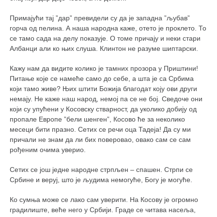
снимци наступа
галерија клуба
Примајући тај ”дар” превидели су да је западна ”љубав”
горча од пелина. А наша народна каже, отето је проклето. То
чланарина
се тамо сада на делу показује. О томе причају и неки стари
контакт
Албанци али ко њих слуша. Клинтон не разуме шиптарски.
бесплатна е-књига
Кажу нам да видите колико је тамних прозора у Приштини!
Питање које се намеће само до себе, а шта је са Србима
термини тренинга
који тамо живе? Њих штити Божија благодат коју ови други
моја прича
немају. Не каже наш народ, немој па се не бој. Сведоче они
који су упућени у Косовску стварност, да уколико добију од
моја прича
пропале Европе ”бели шенген”, Косово ће за неколико
фотке
месеци бити празно. Сетих се речи оца Тадеја! Да су ми
причали не знам да ли бих поверовао, овако сам се сам
контакт
рођеним очима уверио.
Сетих се још једне народне стрпљен – спашен. Стрпи се
Србине и веруј, што је људима немогуће, Богу је могуће.
Ко сумња може се лако сам уверити. На Косову је огромно
градилиште, веће него у Србији. Граде се читава насеља,