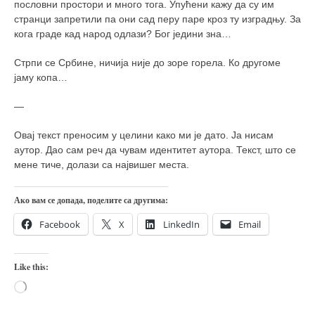
пословни простори и много тога. Упућени кажу да су им
странци запретили па они сад перу паре кроз ту изградњу. За
кога граде кад народ одлази? Бог једини зна…
Стрпи се Србине, ничија није до зоре горела. Ко другоме
јаму копа…
—
Овај текст преносим у целини како ми је дато. Ја нисам
аутор. Дао сам реч да чувам идентитет аутора. Текст, што се
мене тиче, долази са највишег места.
Ако вам се допада, поделите са другима:
Facebook
X
LinkedIn
Email
Like this:
Loading…