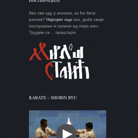
ИНСПИРАЦИЈА
Ако сви оду у монахе, ко ће бити
ратник?
Најгорег оца
син, доби своје
послушање и сачини од пера мач.
Трудим се… праштајте.
KARATE – SHORIN RYU