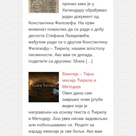
причао како је у
Хилендару обрађивао
један документ од
Константина Филозофа. На први
моменат помислих да се ради о добу
деспота Стефана Лазаревића,
међутим ради се о другом Константину
Филозофу – Ћирилу, нашем апостолу
писмености. Ако вам се допада,
поделите са другима: Share
[…]
Емисија – Тајна
мисија Ћирила и
Методија
Ових дана сам
завршио нови јутубе
видео који је
направљен на основу текста о Ћирилу
и Методију. Још увек нисам задовољан
али побољшавамо се. Рецепт за
израду емисије је све бољи. Ако вам