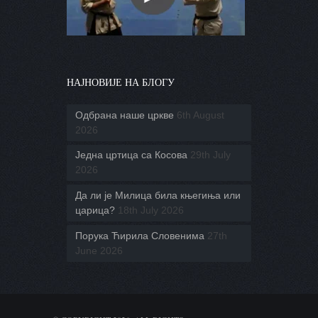
НАЈНОВИЈЕ НА БЛОГУ
Одбрана наше цркве
6th August
2026
Једна цртица са Косова
29th July
2026
Да ли је Милица била књегиња или
царица?
18th July 2026
Порука Ћирила Словенима
27th
June 2026