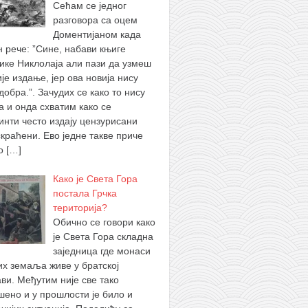
Сећам се једног
разговора са оцем
Доментијаном када
н рече: ”Сине, набави књиге
ике Никлолаја али пази да узмеш
је издање, јер ова новија нису
добра.”. Зачудих се како то нису
а и онда схватим како се
инти често издају цензурисани
скраћени. Ево једне такве приче
 о
[…]
Како је Света Гора
постала Грчка
територија?
Обично се говори како
је Света Гора складна
заједница где монаси
их земаља живе у братској
ви. Међутим није све тако
шено и у прошлости је било и