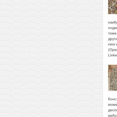
наиђ
подм
томе
друг
new 
(Ope
Link
Конс
моме
десп
међу