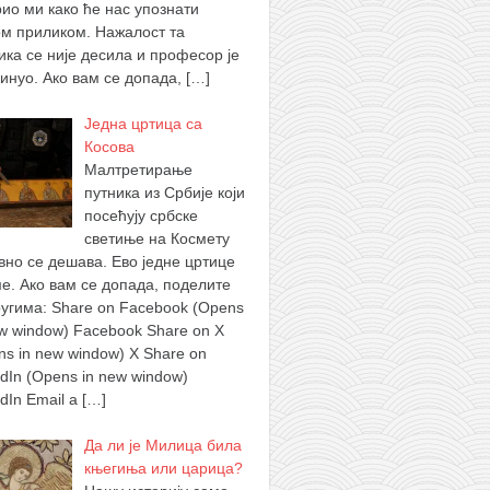
рио ми како ће нас упознати
ом приликом. Нажалост та
ика се није десила и професор је
инуо. Ако вам се допада,
[…]
Једна цртица са
Косова
Малтретирање
путника из Србије који
посећују србске
светиње на Космету
вно се дешава. Ево једне цртице
ме. Ако вам се допада, поделите
ругима: Share on Facebook (Opens
ew window) Facebook Share on X
ns in new window) X Share on
edIn (Opens in new window)
edIn Email a
[…]
Да ли је Милица била
књегиња или царица?