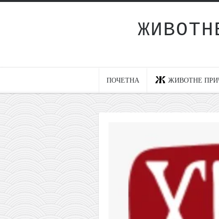
ЖИВОТН
Почетна
Животне приче
најновије на блогу
ПОЧЕТНА
ЖИВОТНЕ ПРИ
интернет пословање
исхраном до здравља
мој хаику
моменти и места
бонус садржај
светлопис
законоправило
духовни отац