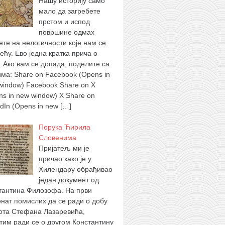
Нашу историју само
мало да загребете
прстом и испод
површине одмах
ете на нелогичности које нам се
ећу. Ево једна кратка прича о
. Ако вам се допада, поделите са
има: Share on Facebook (Opens in
window) Facebook Share on X
ns in new window) X Share on
edIn (Opens in new
[…]
Порука Ћирила
Словенима
Пријатељ ми је
причао како је у
Хилендару обрађивао
један документ од
тантина Филозофа. На први
нат помислих да се ради о добу
ота Стефана Лазаревића,
тим ради се о другом Константину