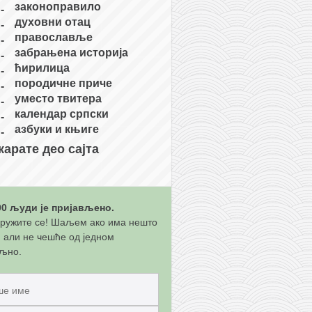
законоправило
духовни отац
православље
забрањена историја
ћирилица
породичне приче
уместо твитера
календар српски
азбуки и књиге
карате део сајта
00 људи је пријављено.
ружите се! Шаљем ако има нешто
, али не чешће од једном
љно.