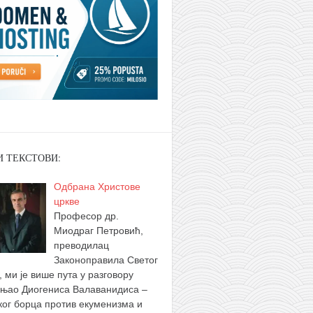
И ТЕКСТОВИ:
Одбрана Христове
цркве
Професор др.
Миодраг Петровић,
преводилац
Законоправила Светог
, ми је више пута у разговору
њао Диогениса Валаванидиса –
ког борца против екуменизма и