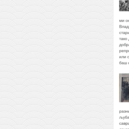
ми о
Влад
стари
тако 
добр
репр
или 
баш
разн
љуба
савр