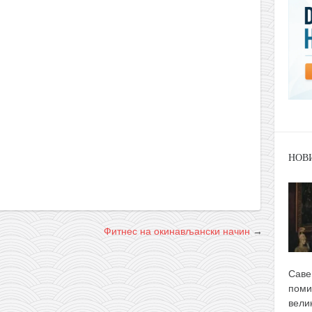
НОВ
Фитнес на окинављански начин
→
Саве
поми
вели