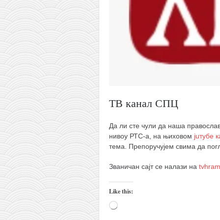
православље
забрањена историја
ћирилица
породичне приче
прота Воја
уместо твитера
календар српски
ТВ канал СПЦ
азбуки и књиге
Да ли сте чули да наша православ
Окинава карате
нивоу РТС-а, на њиховом
juтубе 
тема. Препоручујем свима да погл
најновије на блогу
моје белешке
Званичан сајт се налази на
tvhram
историја каратеа
Like this:
бубиши
Loading…
карате