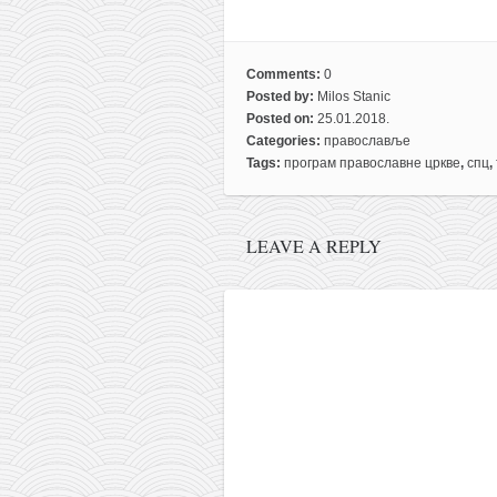
кихон
наиханчи
Comments:
0
кушанку
Posted by:
Milos Stanic
Posted on:
25.01.2018.
пасаи
Categories:
православље
Tags:
програм православне цркве
,
спц
,
темашивари
кобудо
нунчаку
LEAVE A REPLY
бо
тонфа
саи
тимбеи рочин
тсунами дојо
програм