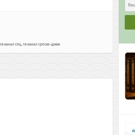
тв канал спц
,
тв канал српске цркве