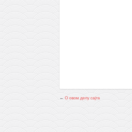
снимци наступа
галерија клуба
чланарина
контакт
бесплатна е-књига
термини тренинга
моја прича
моја прича
фотке
контакт
←
О овом делу сајта