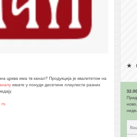
на црква има тв канал? Продукција је квалитетом на
каналу
имате у понуди десетине плаyлисти разних
32.0
едају.
Прид
.rs
ново
неде