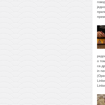
гово
једн
прил
прем
редо
о то
са д
in n
(Ope
Link
Link