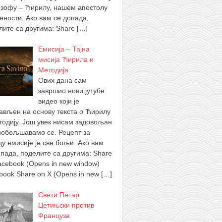
зофу – Ћирилу, нашем апостолу
ености. Ако вам се допада,
лите са другима: Share
[…]
Емисија – Тајна
мисија Ћирила и
Методија
Ових дана сам
завршио нови јутубе
видео који је
ављен на основу текста о Ћирилу
тодију. Још увек нисам задовољан
побољшавамо се. Рецепт за
ду емисије је све бољи. Ако вам
опада, поделите са другима: Share
acebook (Opens in new window)
book Share on X (Opens in new
[…]
Свети Петар
Цетињски против
Француза