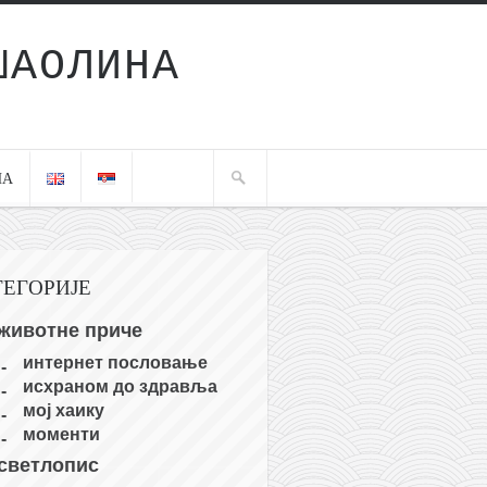
ШАОЛИНА
ЧА
ТЕГОРИЈЕ
животне приче
интернет пословање
исхраном до здравља
мој хаику
моменти
светлопис