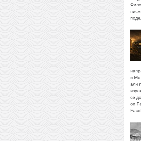
Фило
писм
поде
напр
и Ме
али 
изра
се д
on F
Face