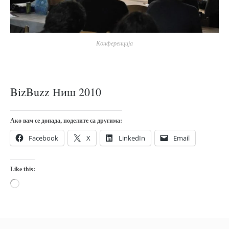
православље
забрањена историја
ћирилица
Конференција
породичне приче
прота Воја
уместо твитера
BizBuzz Ниш 2010
календар српски
Ако вам се допада, поделите са другима:
азбуки и књиге
Facebook
X
LinkedIn
Email
Окинава карате
најновије на блогу
Like this:
моје белешке
Loading…
историја каратеа
бубиши
карате