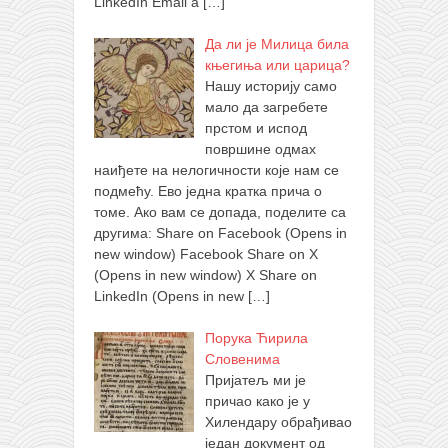
LinkedIn Email a
[…]
Да ли је Милица била
књегиња или царица?
Нашу историју само
мало да загребете
прстом и испод
површине одмах
наиђете на нелогичности које нам се
подмећу. Ево једна кратка прича о
томе. Ако вам се допада, поделите са
другима: Share on Facebook (Opens in
new window) Facebook Share on X
(Opens in new window) X Share on
LinkedIn (Opens in new
[…]
Порука Ћирила
Словенима
Пријатељ ми је
причао како је у
Хилендару обрађивао
један документ од