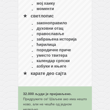
мој хаику
моменти
светлопис
законоправило
духовни отац
православље
забрањена историја
ћирилица
породичне приче
уместо твитера
календар српски
азбуки и књиге
карате део сајта
32.000 људи је пријављено.
Придружите се! Шаљем ако има нешто
ново, али не чешће од једном
недељно.