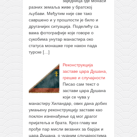
заједница где монаси
разних земаља живе у братској
љубави. Међутим није све тако
савршено и у прошлости је било и
другачијих ситуација. Поделићу са
вама фотографије које говоре о
сукобима унутар манастира око
статуса монашке горе након пада
турске
[…]
Реконструкција
заставе цара Душана,
грешке и случајности
Писао сам текст о
застави цара Душана
који се чува у
манастиру Хиландар, ових дана добих
умањену реконструкцију заставе као
поклон изненађење од мог драгог
пријатеља и брата. Кроз главу ми
прође пар мисли везаних за барјак и
цара Душана, о чудним случајностима