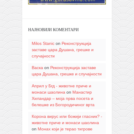
НАЈНОВИЈИ КОМЕНТАРИ
Milos Stanic
on
Реконструкција
заставе цара Душана, грешке и
случајности
Васка
on
Реконструкција заставе
цара Душана, грешке и случајности
Април у Бгд - животне приче и
монаси шаолина
on
Манастир
Хиландар – моја прва посета и
белешке из Богородичиног врта
Корона вирус или божији гласник? -
животне приче и монаси шаолина
on
Монах који је терао тигрове