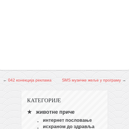
снимци наступа
галерија клуба
чланарина
контакт
бесплатна е-књига
термини тренинга
моја прича
моја прича
фотке
←
042 конекција реклама
SMS музичке жеље у програму
→
контакт
КАТЕГОРИЈЕ
животне приче
интернет пословање
исхраном до здравља