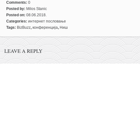
Comments:
0
кихон
Posted by:
Milos Stanic
Posted on:
08.06.2018.
наиханчи
Categories:
интернет пословање
кушанку
Tags:
BizBuzz
,
конференција
,
Ниш
пасаи
темашивари
LEAVE A REPLY
кобудо
нунчаку
бо
тонфа
саи
тимбеи рочин
тсунами дојо
програм