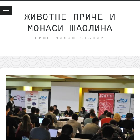
ЖИВОТНЕ ПРИЧЕ И
МОНАСИ ШАОЛИНА
Почетна
ПИШЕ МИЛОШ СТАНИЋ
Животне приче
најновије на блогу
интернет пословање
исхраном до здравља
мој хаику
моменти и места
бонус садржај
светлопис
законоправило
духовни отац