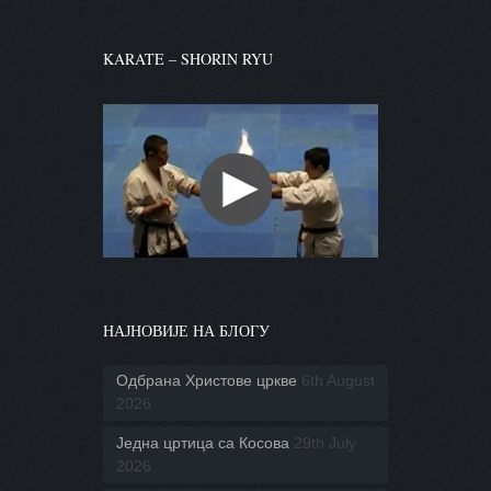
KARATE – SHORIN RYU
НАЈНОВИЈЕ НА БЛОГУ
Одбрана Христове цркве
6th August
2026
Једна цртица са Косова
29th July
2026