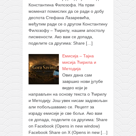
Константина Филозофа. На први
моменат помислих да се ради о добу
деспота Стефана Лазаревића,
међутим ради се о другом Константину
Филозофу – Ћирилу, нашем апостолу
писмености. Ако вам се допада,
поделите са другима: Share
[…]
Емисија – Тајна
мисија Ћирила и
Методија
Ових дана сам
завршио нови јутубе
видео који је
направљен на основу текста о Ћирилу
и Методију. Још увек нисам задовољан
али побољшавамо се. Рецепт за
израду емисије је све бољи. Ако вам
се допада, поделите са другима: Share
on Facebook (Opens in new window)
Facebook Share on X (Opens in new
[…]