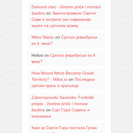
Duhovni otac - životne priče i monasi
šaolina
on
Законоправило Светог
Саве и интриге око најважније
књиге на српском језику
Milos Stanic
on
Српско јеванђеље
из 4. века?
Helios
on
Српско јеванђеље из 4.
века?
How Mount Athos Became Greek
Territory? - Milos.io
on
Последњи
српски краљ и краљица
Zakonopravilo Savinsko-Tvrdoški
prepis - životne priče i monasi
šaolina
on
Сајт Гора Савина и
искушења
Како је Света Гора постала Грчка