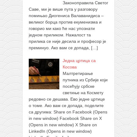
Законоправила Светог
Саве, ми је више пута у разговору
помињао Диогениса Валаванидиса –
великог борца против екуменизма и
говорио ми како ће нас упознати
једном приликом. Нажалост та
прилика се није десила и професор је
преминуо. Ако вам се допада,
[…]
Једна цртица са
Косова
Малтретирање
путника из Србије који
посећују србске
светиње на Космету
редовно се дешава. Ево једне цртице
о томе. Ако вам се допада, поделите
са другима: Share on Facebook (Opens
in new window) Facebook Share on X
(Opens in new window) X Share on
LinkedIn (Opens in new window)