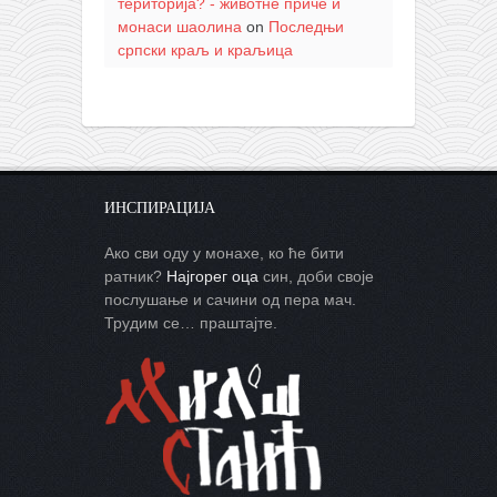
територија? - животне приче и
монаси шаолина
on
Последњи
српски краљ и краљица
ИНСПИРАЦИЈА
Ако сви оду у монахе, ко ће бити
ратник?
Најгорег оца
син, доби своје
послушање и сачини од пера мач.
Трудим се… праштајте.