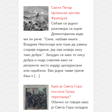
Свети Петар
Цетињски против
Француза
Сећам се једног
разговора са оцем
Доментијаном када
ми он рече: ”Сине, набави књиге
Владике Никлолаја али пази да узмеш
старије издање, јер ова новија нису
тако добра.”. Зачудих се како то нису
добра и онда схватим како се
репринти често издају цензурисани
или скраћени. Ево једне такве приче
баш о
[…]
Како је Света Гора
постала Грчка
територија?
Обично се говори како
је Света Гора складна