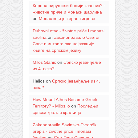
Корона вирус или божији гласник? -
животне приче и монаси шаолина
on
Монах који је терао тигрове
Duhovni otac - životne priče i monasi
šaolina
on
Законоправило Светог
Саве и интриге око најважније
књиге на српском језику
Milos Stanic
on
Српско јеванђеље
из 4. века?
Helios
on
Српско јеванђеље из 4.
века?
How Mount Athos Became Greek
Territory? - Milos.io
on
Последњи
српски краљ и краљица
Zakonopravilo Savinsko-Tvrdoški
prepis - životne priče i monasi
šaolina
on
Сајт Гора Савина и