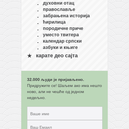
духовни отац
православље
забрањена историја
ћирилица
породичне приче
уместо твитера
календар српски
азбуки и књиге
карате део сајта
32.000 људи је пријављено.
Придружите се! Шаљем ако има нешто
ново, али не чешће од једном
недељно.