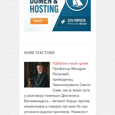
НОВИ ТЕКСТОВИ:
Одбрана наше цркве
Професор Миодраг
Петровић,
преводилац
Законоправила Светог
Саве, ми је више пута
у разговору помињао Диогениса
Валаванидиса – великог борца против
екуменизма и говорио ми како ће нас
упознати једном приликом. Нажалост