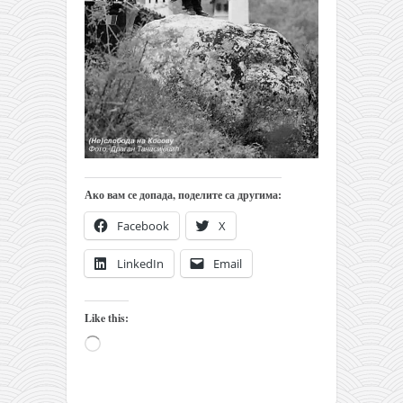
православље
забрањена историја
ћирилица
породичне приче
прота Воја
уместо твитера
календар српски
Ако вам се допада, поделите са другима:
азбуки и књиге
Facebook
X
Окинава карате
LinkedIn
Email
најновије на блогу
моје белешке
Like this:
историја каратеа
Loading…
бубиши
карате