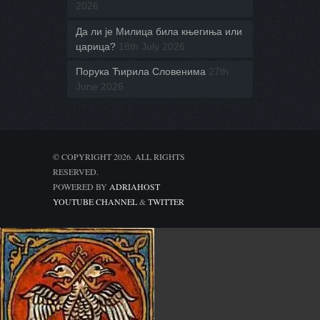
2026
Да ли је Милица била књегиња или
царица?
18th July 2026
Порука Ћирила Словенима
27th
June 2026
© COPYRIGHT 2026. ALL RIGHTS
RESERVED.
POWERED BY
ADRIAHOST
YOUTUBE CHANNEL
&
TWITTER