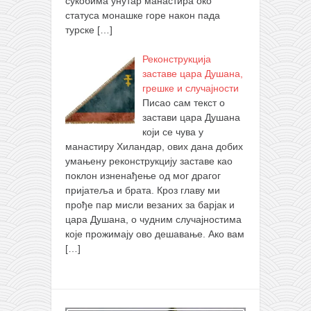
сукобима унутар манастира око
статуса монашке горе након пада
турске
[…]
Реконструкција
заставе цара Душана,
грешке и случајности
Писао сам текст о
застави цара Душана
који се чува у
манастиру Хиландар, ових дана добих
умањену реконструкцију заставе као
поклон изненађење од мог драгог
пријатеља и брата. Кроз главу ми
прође пар мисли везаних за барјак и
цара Душана, о чудним случајностима
које прожимају ово дешавање. Ако вам
[…]