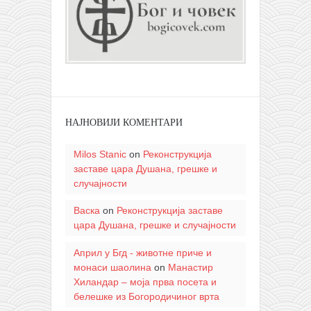
НАЈНОВИЈИ КОМЕНТАРИ
Milos Stanic
on
Реконструкција
заставе цара Душана, грешке и
случајности
Васка
on
Реконструкција заставе
цара Душана, грешке и случајности
Април у Бгд - животне приче и
монаси шаолина
on
Манастир
Хиландар – моја прва посета и
белешке из Богородичиног врта