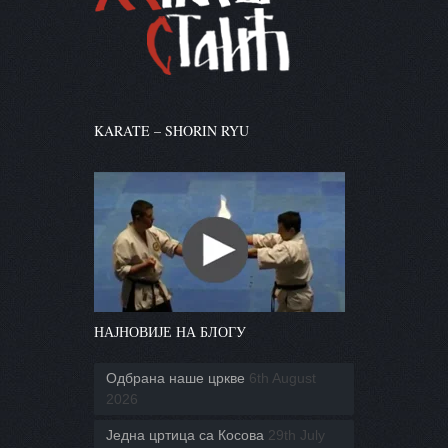
KARATE – SHORIN RYU
НАЈНОВИЈЕ НА БЛОГУ
Одбрана наше цркве
6th August
2026
Једна цртица са Косова
29th July