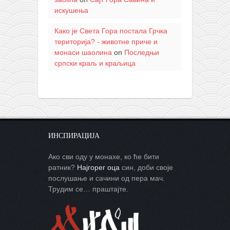
искушења
Како је Света Гора постала Грчка
територија? - животне приче и
монаси шаолина
on
Последњи
српски краљ и краљица
ИНСПИРАЦИЈА
Ако сви оду у монахе, ко ће бити
ратник?
Најгорег оца
син, доби своје
послушање и сачини од пера мач.
Трудим се… праштајте.