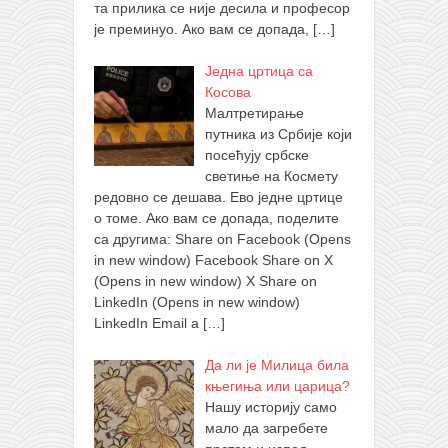
та прилика се није десила и професор
је преминуо. Ако вам се допада,
[…]
Једна цртица са
Косова
Малтретирање
путника из Србије који
посећују србске
светиње на Космету
редовно се дешава. Ево једне цртице
о томе. Ако вам се допада, поделите
са другима: Share on Facebook (Opens
in new window) Facebook Share on X
(Opens in new window) X Share on
LinkedIn (Opens in new window)
LinkedIn Email a
[…]
Да ли је Милица била
књегиња или царица?
Нашу историју само
мало да загребете