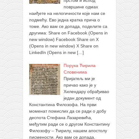
прстом и испод
површине одмах
наиђете на нелогичности које нам се
подмећу. Ево једна кратка прича о
томе. Ако вам се допада, поделите са
другима: Share on Facebook (Opens in
new window) Facebook Share on X
(Opens in new window) X Share on
LinkedIn (Opens in new
[…]
Порука Ћирила
Словенима
Пријатељ ми је
причао како је у
Хилендару обрађивао
један документ од
Константина Филозофа. На први
моменат помислих да се ради о добу
деспота Стефана Лазаревића,
међутим ради се о другом Константину
Филозофу – Ћирилу, нашем апостолу
писмености. Ако вам се допада,