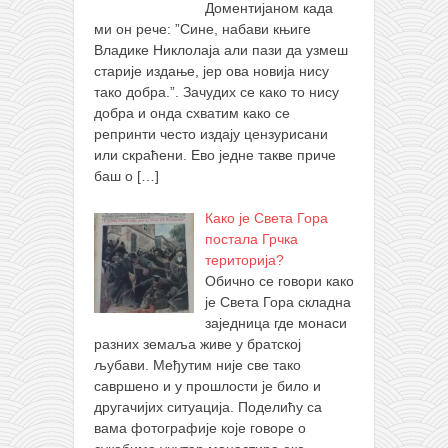
Доментијаном када
ми он рече: ”Сине, набави књиге
Владике Никлолаја али пази да узмеш
старије издање, јер ова новија нису
тако добра.”. Зачудих се како то нису
добра и онда схватим како се
репринти често издају цензурисани
или скраћени. Ево једне такве приче
баш о
[…]
Како је Света Гора
постала Грчка
територија?
Обично се говори како
је Света Гора складна
заједница где монаси
разних земаља живе у братској
љубави. Међутим није све тако
савршено и у прошлости је било и
другачијих ситуација. Поделићу са
вама фотографије које говоре о