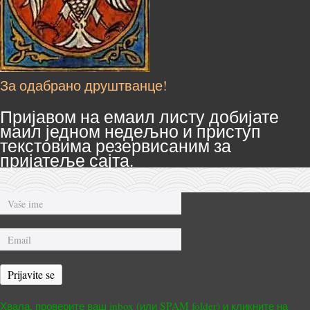
За одабрано друштванце!
Пријавом на емаил листу добијате
маил једном недељно и приступ
текстовима резервисаним за
пријатеље сајта.
Prijavite se
Хвала, проверите ваш inbox (или SPAM folder) и кликните на