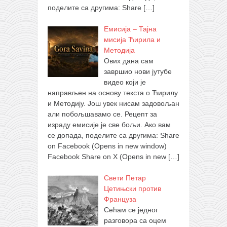
поделите са другима: Share
[…]
Емисија – Тајна
мисија Ћирила и
Методија
Ових дана сам
завршио нови јутубе
видео који је
направљен на основу текста о Ћирилу
и Методију. Још увек нисам задовољан
али побољшавамо се. Рецепт за
израду емисије је све бољи. Ако вам
се допада, поделите са другима: Share
on Facebook (Opens in new window)
Facebook Share on X (Opens in new
[…]
Свети Петар
Цетињски против
Француза
Сећам се једног
разговора са оцем