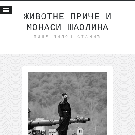
ЖИВОТНЕ ПРИЧЕ И
МОНАСИ ШАОЛИНА
Почетна
ПИШЕ МИЛОШ СТАНИЋ
Животне приче
најновије на блогу
интернет пословање
исхраном до здравља
мој хаику
моменти и места
бонус садржај
светлопис
законоправило
духовни отац