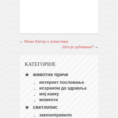
снимци наступа
галерија клуба
чланарина
контакт
бесплатна е-књига
←
Момо Капор о атеистима
термини тренинга
Шта је србовање?
→
моја прича
моја прича
КАТЕГОРИЈЕ
фотке
животне приче
контакт
интернет пословање
исхраном до здравља
мој хаику
моменти
светлопис
законоправило