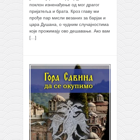
поклон изненађење од мог драгог
пријатеља и брата. Кроз главу ми
прође пар мисли везаних за барјак и
цара Душана, о чудним случајностима
које прожимају ово дешавање. Ако вам
[…]