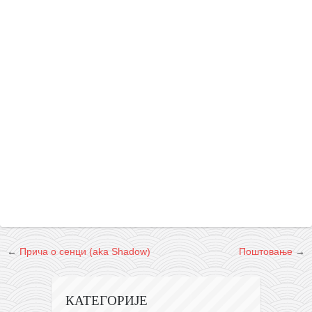
снимци наступа
галерија клуба
чланарина
контакт
бесплатна е-књига
термини тренинга
моја прича
моја прича
фотке
контакт
←
Прича о сенци (aka Shadow)
Поштовање
→
КАТЕГОРИЈЕ