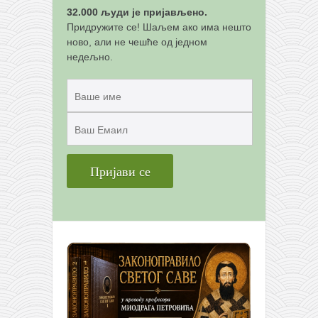
32.000 људи је пријављено.
Придружите се! Шаљем ако има нешто
ново, али не чешће од једном
недељно.