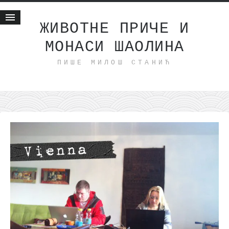
ЖИВОТНЕ ПРИЧЕ И
МОНАСИ ШАОЛИНА
Почетна
ПИШЕ МИЛОШ СТАНИЋ
Животне приче
најновије на блогу
интернет пословање
исхраном до здравља
мој хаику
моменти и места
бонус садржај
светлопис
законоправило
духовни отац