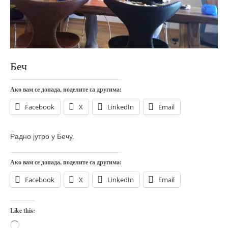
православље
забрањена историја
ћирилица
породичне приче
Беч
прота Воја
уместо твитера
Ако вам се допада, поделите са другима:
календар српски
Facebook
X
LinkedIn
Email
азбуки и књиге
Радно јутро у Бечу.
Окинава карате
најновије на блогу
Ако вам се допада, поделите са другима:
моје белешке
Facebook
X
LinkedIn
Email
историја каратеа
бубиши
Like this:
карате
Loading…