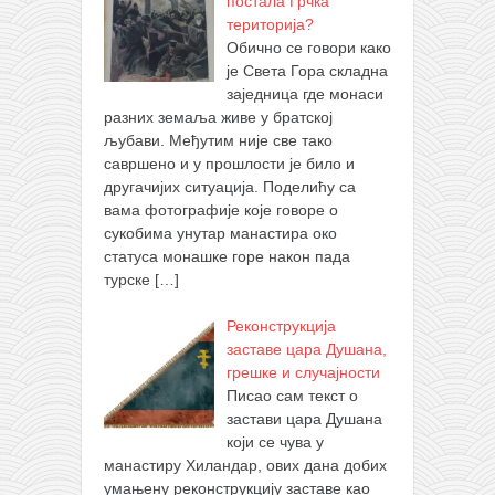
постала Грчка
територија?
Обично се говори како
је Света Гора складна
заједница где монаси
разних земаља живе у братској
љубави. Међутим није све тако
савршено и у прошлости је било и
другачијих ситуација. Поделићу са
вама фотографије које говоре о
сукобима унутар манастира око
статуса монашке горе након пада
турске
[…]
Реконструкција
заставе цара Душана,
грешке и случајности
Писао сам текст о
застави цара Душана
који се чува у
манастиру Хиландар, ових дана добих
умањену реконструкцију заставе као