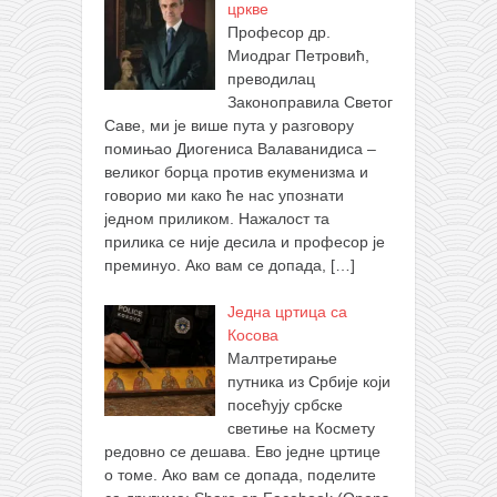
цркве
Професор др.
Миодраг Петровић,
преводилац
Законоправила Светог
Саве, ми је више пута у разговору
помињао Диогениса Валаванидиса –
великог борца против екуменизма и
говорио ми како ће нас упознати
једном приликом. Нажалост та
прилика се није десила и професор је
преминуо. Ако вам се допада,
[…]
Једна цртица са
Косова
Малтретирање
путника из Србије који
посећују србске
светиње на Космету
редовно се дешава. Ево једне цртице
о томе. Ако вам се допада, поделите