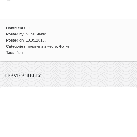
кихон
наиханчи
кушанку
Comments:
0
Posted by:
Milos Stanic
пасаи
Posted on:
10.05.2018.
темашивари
Categories:
моменти и места
,
Фотке
Tags:
беч
кобудо
нунчаку
LEAVE A REPLY
бо
тонфа
саи
тимбеи рочин
тсунами дојо
програм