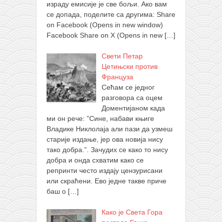
израду емисије је све бољи. Ако вам
се допада, поделите са другима: Share
on Facebook (Opens in new window)
Facebook Share on X (Opens in new
[…]
Свети Петар
Цетињски против
Француза
Сећам се једног
разговора са оцем
Доментијаном када
ми он рече: ”Сине, набави књиге
Владике Никлолаја али пази да узмеш
старије издање, јер ова новија нису
тако добра.”. Зачудих се како то нису
добра и онда схватим како се
репринти често издају цензурисани
или скраћени. Ево једне такве приче
баш о
[…]
Како је Света Гора