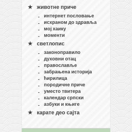
животне приче
интернет пословање
исхраном до здравља
мој хаику
моменти
светлопис
законоправило
духовни отац
православље
забрањена историја
ћирилица
породичне приче
уместо твитера
календар српски
азбуки и књиге
карате део сајта