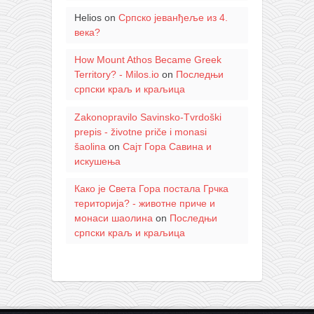
Helios
on
Српско јеванђеље из 4.
века?
How Mount Athos Became Greek
Territory? - Milos.io
on
Последњи
српски краљ и краљица
Zakonopravilo Savinsko-Tvrdoški
prepis - životne priče i monasi
šaolina
on
Сајт Гора Савина и
искушења
Како је Света Гора постала Грчка
територија? - животне приче и
монаси шаолина
on
Последњи
српски краљ и краљица