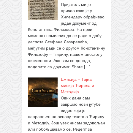
Пријатељ ми је
причао како је у
Хилендару обрађивао
један документ од
Константина Филозофа. На први
моменат помислих да се ради о добу
деспота Стефана Лазаревића,
међутим ради се о другом Константину
Филозофу – Ћирилу, нашем апостолу
писмености. Ако вам се допада,
поделите са другима: Share
[…]
Емисија – Тајна
мисија Ћирила и
Методија
Ових дана сам
завршио нови јутубе
видео који је
направљен на основу текста о Ћирилу
и Методију. Још увек нисам задовољан
али побољшавамо се. Рецепт за