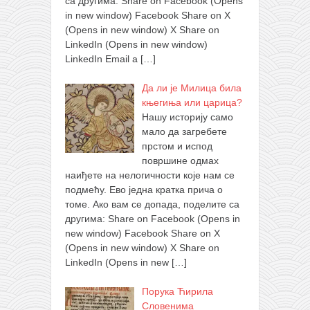
са другима: Share on Facebook (Opens
in new window) Facebook Share on X
(Opens in new window) X Share on
LinkedIn (Opens in new window)
LinkedIn Email a
[…]
Да ли је Милица била
књегиња или царица?
Нашу историју само
мало да загребете
прстом и испод
површине одмах
наиђете на нелогичности које нам се
подмећу. Ево једна кратка прича о
томе. Ако вам се допада, поделите са
другима: Share on Facebook (Opens in
new window) Facebook Share on X
(Opens in new window) X Share on
LinkedIn (Opens in new
[…]
Порука Ћирила
Словенима