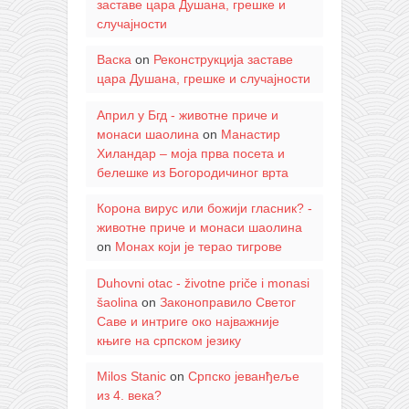
заставе цара Душана, грешке и
случајности
Васка
on
Реконструкција заставе
цара Душана, грешке и случајности
Април у Бгд - животне приче и
монаси шаолина
on
Манастир
Хиландар – моја прва посета и
белешке из Богородичиног врта
Корона вирус или божији гласник? -
животне приче и монаси шаолина
on
Монах који је терао тигрове
Duhovni otac - životne priče i monasi
šaolina
on
Законоправило Светог
Саве и интриге око најважније
књиге на српском језику
Milos Stanic
on
Српско јеванђеље
из 4. века?