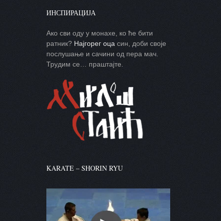
ИНСПИРАЦИЈА
Ако сви оду у монахе, ко ће бити
ратник?
Најгорег оца
син, доби своје
послушање и сачини од пера мач.
Трудим се… праштајте.
KARATE – SHORIN RYU