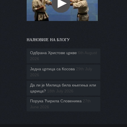
НАЈНОВИЈЕ НА БЛОГУ
Одбрана Христове цркве
6th August
2026
Једна цртица са Косова
29th July
2026
Да ли је Милица била књегиња или
царица?
18th July 2026
Порука Ћирила Словенима
27th
June 2026