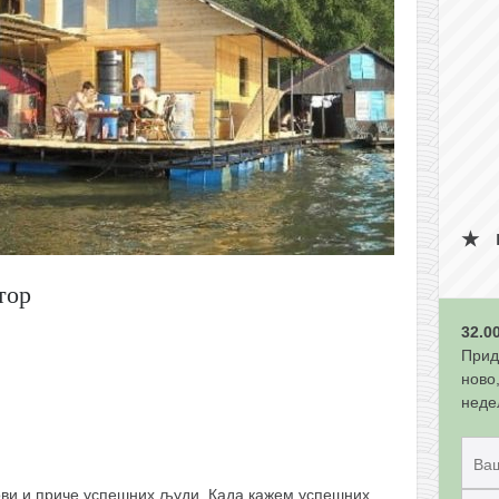
тор
32.0
Прид
ново
неде
ови и приче успешних људи. Када кажем успешних,