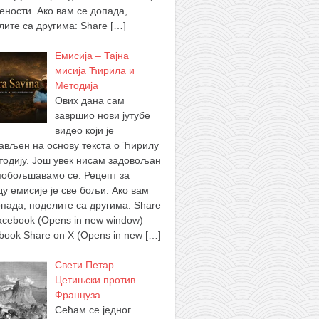
ености. Ако вам се допада,
лите са другима: Share
[…]
Емисија – Тајна
мисија Ћирила и
Методија
Ових дана сам
завршио нови јутубе
видео који је
ављен на основу текста о Ћирилу
тодију. Још увек нисам задовољан
побољшавамо се. Рецепт за
ду емисије је све бољи. Ако вам
опада, поделите са другима: Share
acebook (Opens in new window)
book Share on X (Opens in new
[…]
Свети Петар
Цетињски против
Француза
Сећам се једног