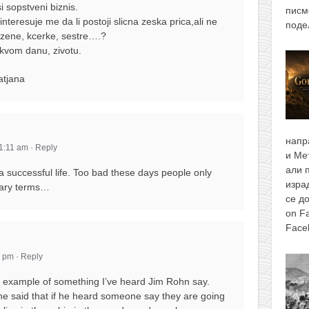
i sopstveni biznis.
писм
interesuje me da li postoji slicna zeska prica,ali ne
поде
 zene, kcerke, sestre….?
akvom danu, zivotu.
atjana
напр
11:11 am
·
Reply
и Ме
али 
a successful life. Too bad these days people only
изра
tary terms…
се д
on F
Face
2 pm
·
Reply
at example of something I’ve heard Jim Rohn say.
he said that if he heard someone say they are going