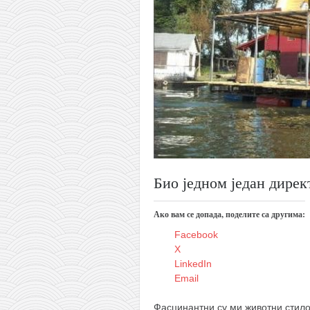
православље
забрањена историја
ћирилица
породичне приче
прота Воја
уместо твитера
календар српски
азбуки и књиге
Био једном један дирек
Окинава карате
најновије на блогу
Ако вам се допада, поделите са другима:
моје белешке
Facebook
X
историја каратеа
LinkedIn
бубиши
Email
карате
Фасцинантни су ми животни стил