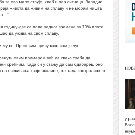
ба за ово мало струје, хлеб и пар ситница. Зарадио
краја живота да живим на сплаву и не морам ништа
га…”
још годину-две са пола радног времена за 70% плате
ишао да ужива на свом сплаву.
м му се. Преносим причу како сам је чуо.
ренути овим примером већ да свако треба да
чини срећним. Када си у стању да сам одабереш оно
НОВ
а на очекивања твоје околине, тек тада контролишеш
у ра
Вала
екум