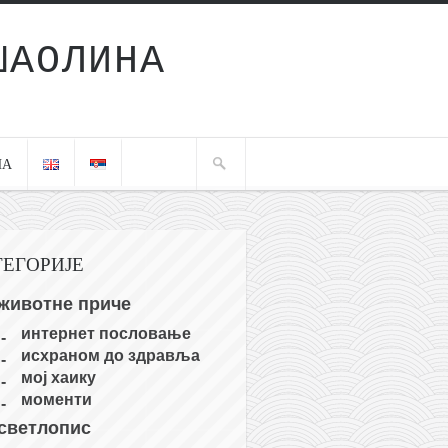
ШАОЛИНА
ЧА
ТЕГОРИЈЕ
животне приче
интернет пословање
исхраном до здравља
мој хаику
моменти
светлопис