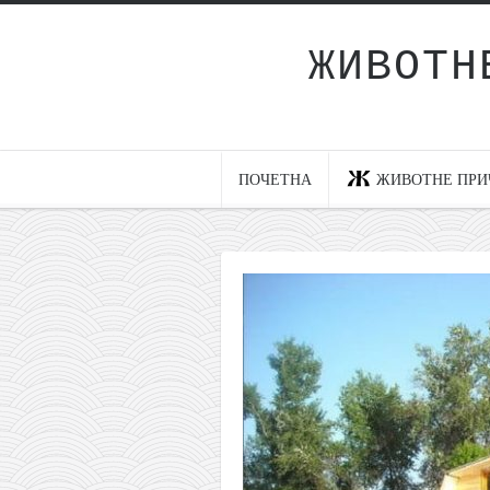
ЖИВОТН
Почетна
Животне приче
најновије на блогу
ПОЧЕТНА
ЖИВОТНЕ ПРИ
интернет пословање
исхраном до здравља
мој хаику
моменти и места
бонус садржај
светлопис
законоправило
духовни отац