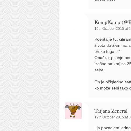
KompKamp (@Ra
19th October 2015 at 
Poenta je tu, citir
života da živim na 
preko toga…”
Obaška, pitanje por
izašao na kraj sa 2
sebe.
On je očigledno sama
ko može sebi tako d
Tatjana Zeneral
19th October 2015 at 
I ja poznajem jedno