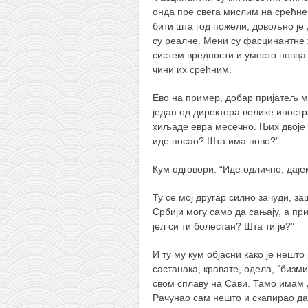
онда пре свега мислим на срећне 
кихон
бити шта год пожели, довољно је
наиханчи
су реалне.
Мени су фасцинантне ж
систем вредности и уместо новца
кушанку
чини их срећним.
пасаи
Ево на пример, добар пријатељ ми
темашивари
један од директора велике иност
кобудо
хиљаде евра месечно. Њих двоје ћа
иде посао? Шта има ново?”.
нунчаку
Кум одговори: “Иде одлично, дајем
бо
тонфа
Ту се мој другар силно зачуди, заш
Србији могу само да сањају, а при
саи
јел си ти болестан? Шта ти је?”
тимбеи рочин
И ту му кум објасни како је нешт
тсунами дојо
састанака, кравате, одела, “бизми
свом сплаву на Сави. Тамо имам 
програм
Рачунао сам нешто и скапирао да