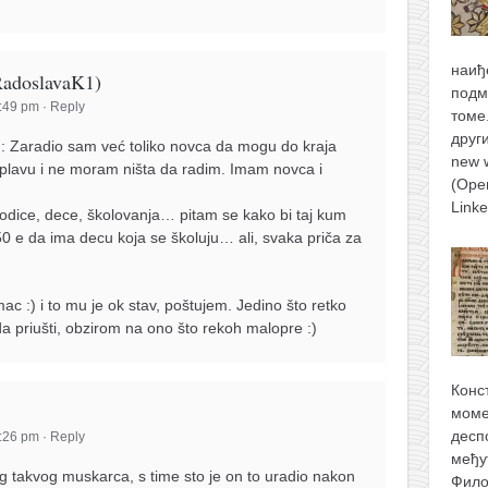
наиђ
doslavaK1)
подм
2:49 pm
·
Reply
томе
друг
am: Zaradio sam već toliko novca da mogu do kraja
new 
splavu i ne moram ništa da radim. Imam novca i
(Ope
Link
odice, dece, školovanja… pitam se kako bi taj kum
50 e da ima decu koja se školuju… ali, svaka priča za
c :) i to mu je ok stav, poštujem. Jedino što retko
a priušti, obzirom na ono što rekoh malopre :)
Конс
моме
десп
8:26 pm
·
Reply
међу
g takvog muskarca, s time sto je on to uradio nakon
Фило