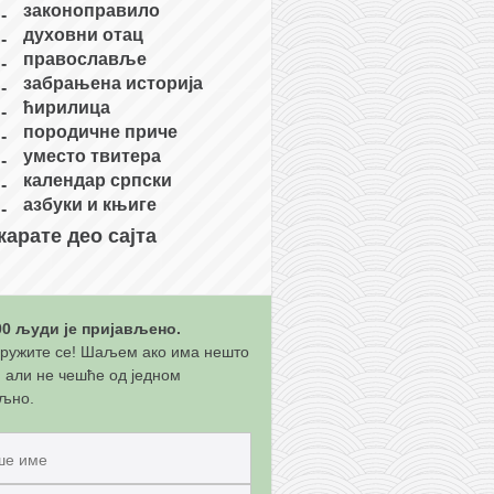
законоправило
духовни отац
православље
забрањена историја
ћирилица
породичне приче
уместо твитера
календар српски
азбуки и књиге
карате део сајта
00 људи је пријављено.
ружите се! Шаљем ако има нешто
, али не чешће од једном
љно.