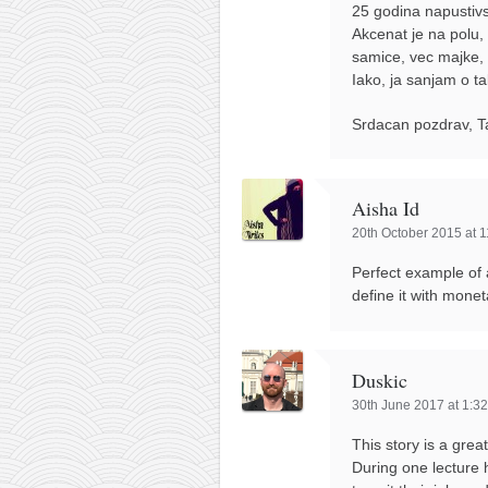
25 godina napustivs
Akcenat je na polu, 
samice, vec majke,
Iako, ja sanjam o t
Srdacan pozdrav, T
Aisha Id
20th October 2015 at 
Perfect example of 
define it with mone
Duskic
30th June 2017 at 1:3
This story is a gre
During one lecture 