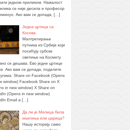
нати једном приликом. Нажалост
рилика се није десила и професор
реминуо. Ако вам се допада,
[…]
Једна цртица са
Косова
Малтретирање
путника из Србије који
посећују србске
светиње на Космету
вно се дешава. Ево једне цртице
ме. Ако вам се допада, поделите
ругима: Share on Facebook (Opens
ew window) Facebook Share on X
ns in new window) X Share on
edIn (Opens in new window)
edIn Email a
[…]
Да ли је Милица била
књегиња или царица?
Нашу историју само