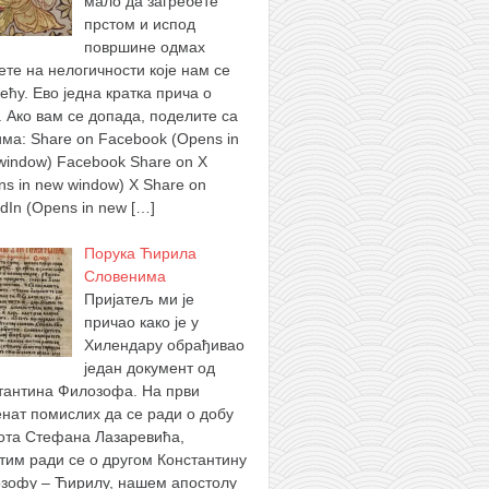
мало да загребете
прстом и испод
површине одмах
ете на нелогичности које нам се
ећу. Ево једна кратка прича о
. Ако вам се допада, поделите са
има: Share on Facebook (Opens in
window) Facebook Share on X
ns in new window) X Share on
edIn (Opens in new
[…]
Порука Ћирила
Словенима
Пријатељ ми је
причао како је у
Хилендару обрађивао
један документ од
тантина Филозофа. На први
нат помислих да се ради о добу
ота Стефана Лазаревића,
тим ради се о другом Константину
зофу – Ћирилу, нашем апостолу