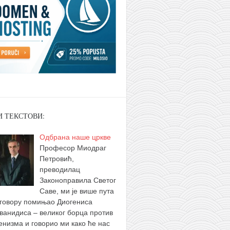
И ТЕКСТОВИ:
Одбрана наше цркве
Професор Миодраг
Петровић,
преводилац
Законоправила Светог
Саве, ми је више пута
зговору помињао Диогениса
ванидиса – великог борца против
енизма и говорио ми како ће нас