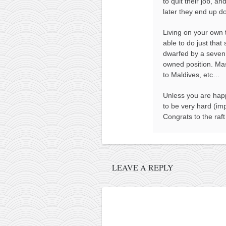
to quit their job, a
later they end up do
Living on your own 
able to do just that
dwarfed by a seven
owned position. Mas
to Maldives, etc…
Unless you are happ
to be very hard (imp
Congrats to the raft
LEAVE A REPLY