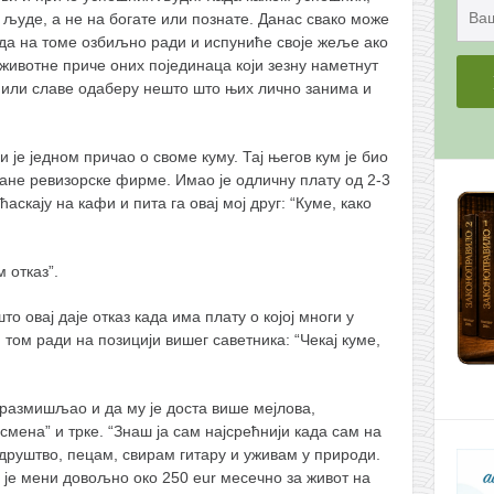
људе, а не на богате или познате. Данас свако може
 да на томе озбиљно ради и испуниће своје жеље ако
ивотне приче оних појединаца који зезну наметнут
 или славе одаберу нешто што њих лично занима и
 је једном причао о своме куму. Тај његов кум је био
ране ревизорске фирме. Имао је одличну плату од 2-3
скају на кафи и пита га овај мој друг: “Куме, како
 отказ”.
то овај даје отказ када има плату о којој многи у
 том ради на позицији вишег саветника: “Чекај куме,
о размишљао и да му је доста више мејлова,
смена” и трке. “Знаш ја сам најсрећнији када сам на
друштво, пецам, свирам гитару и уживам у природи.
 је мени довољно око 250 eur месечно за живот на