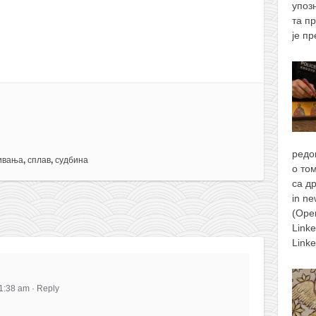
упоз
та п
је п
редо
ивања
,
сплав
,
судбина
о то
са д
in n
(Ope
Link
Link
 1:38 am
·
Reply