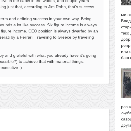
nd live in the cabin in the woods, and couple years
ing just that, according to Jim Rohn, that’s success.
ми о
term and defining success in your own way. Being
Влад
 sounds a lot like success. Six figure income is always
стари
 figure income. CEO position is always dwarfed by an
тако 
erati by a Ferrari. Traveling to Greece by traveling
добр
репр
или 
y and grateful with what you already have it’s going
баш
ossible?) to achieve that with material things.
 executive :)
разн
љуба
савр
друг