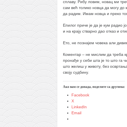
снимци наступа
сплаву. Рибу ловим, новац ми тре
сам већ толико новца да могу до 
галерија клуба
да радим. Имам новца и преко то
чланарина
Епилог приче је да је кум радио 
контакт
и на крају стварно дао отказ и от
бесплатна е-књига
Ето, не познајем човека али диви
термини тренинга
Коментар – не мислим да треба к
моја прича
пронађе у себи шта је то што га 
моја прича
што желиш у животу, без освртањ
своју судбину.
фотке
контакт
Ако вам се допада, поделите са другима:
Facebook
X
LinkedIn
Email