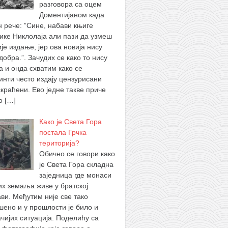
разговора са оцем
Доментијаном када
н рече: ”Сине, набави књиге
ике Никлолаја али пази да узмеш
је издање, јер ова новија нису
добра.”. Зачудих се како то нису
а и онда схватим како се
инти често издају цензурисани
скраћени. Ево једне такве приче
 о
[…]
Како је Света Гора
постала Грчка
територија?
Обично се говори како
је Света Гора складна
заједница где монаси
их земаља живе у братској
ви. Међутим није све тако
шено и у прошлости је било и
ачијих ситуација. Поделићу са