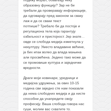
образовну функцију? Зар не би
требали да проверавају информације,
да одговарају пред законом за сваку
лаж и да се сваки текст
потпише? Требало би да постоје и
регулациона тела која гарантују
озбиљност и пристојност. Јер знате…
овде се слобода медија изметнула у
некултуру. Уместо владавине већине,
ја бих ипак волео да влада мањина
али просвећена. Једино тако може да
се промовише култура и заједничке
вредности.
Драги моји новинари, уредници и
медијска удружења, за ових 10-15
година сви заједно сте нам показали
да нема слободних медија и да нисте
способни да унапредите своју
професију. Ваша слобода говора нас
гуши, молим вас схватите то.