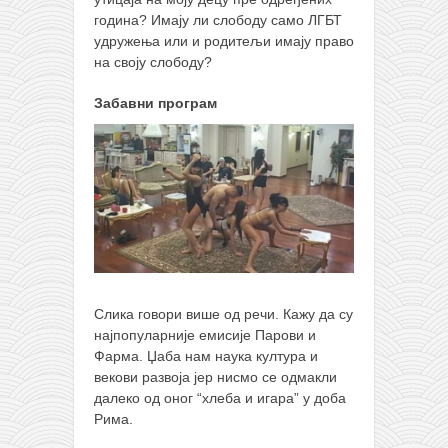
година? Имају ли слободу само ЛГБТ
удружења или и родитељи имају право
на своју слободу?
Забавни програм
Слика говори више од речи. Кажу да су
најпопуларније емисије Парови и
Фарма. Џаба нам наука култура и
векови развоја јер нисмо се одмакли
далеко од оног “хлеба и игара” у доба
Рима.