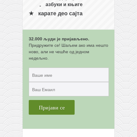
азбуки и књиге
карате део сајта
32.000 људи је пријављено.
Придружите се! Шаљем ако има нешто
ново, али не чешће од једном
недељно.