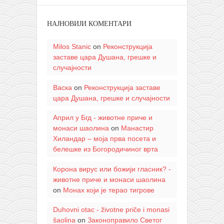
НАЈНОВИЈИ КОМЕНТАРИ
Milos Stanic
on
Реконструкција
заставе цара Душана, грешке и
случајности
Васка
on
Реконструкција заставе
цара Душана, грешке и случајности
Април у Бгд - животне приче и
монаси шаолина
on
Манастир
Хиландар – моја прва посета и
белешке из Богородичиног врта
Корона вирус или божији гласник? -
животне приче и монаси шаолина
on
Монах који је терао тигрове
Duhovni otac - životne priče i monasi
šaolina
on
Законоправило Светог