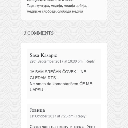
Categories:
моменти и места
Tags:
култура
,
медији
,
медији србија
,
медијске слободе
,
слобода медија
3 COMMENTS
Sasa Kasapic
29th September 2017 at 10:30 pm
·
Reply
JA SAM SREĆAN ČOVEK – NE
GLEDAM RTS …
Ne smes da komentarišem.ĆE ME
UAPSU …
Јовица
1st October 2017 at 7:25 pm
·
Reply
Свака част на тексту, и хвала. Увек