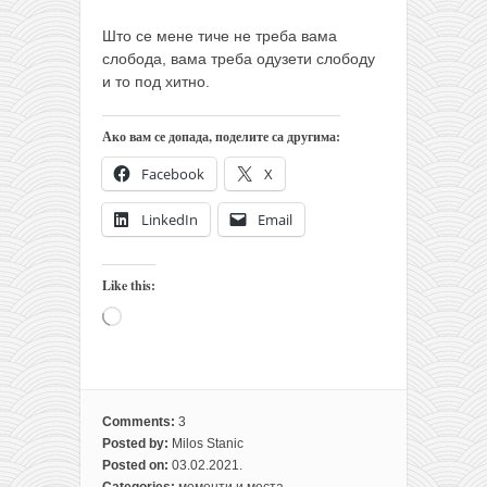
Што се мене тиче не треба вама
слобода, вама треба одузети слободу
и то под хитно.
Ако вам се допада, поделите са другима:
Facebook
X
LinkedIn
Email
Like this:
Loading…
Comments:
3
Posted by:
Milos Stanic
Posted on:
03.02.2021.