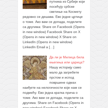
путника из Србије који
посећују србске
светиње на Космету
редовно се дешава. Ево једне цртице
о томе. Ако вам се допада, поделите
са другима: Share on Facebook (Opens
in new window) Facebook Share on X
(Opens in new window) X Share on
LinkedIn (Opens in new window)
LinkedIn Email a
[…]
Да ли је Милица била
књегиња или царица?
Нашу историју само
мало да загребете
прстом и испод
површине одмах
наиђете на нелогичности које нам се
подмећу. Ево једна кратка прича о
томе. Ако вам се допада, поделите са
другима: Share on Facebook (Opens in
new window) Facebook Share on X