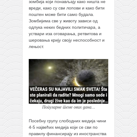
зомбија који понављају како ништа не
вреди, како су сви лопови и како бити
поштен може бити само будала.
Зомбијима све у животу зависи од
одлука неких бедних политичара, а
уствари иза оговарања, ретвитова и
шеровања крију своју неспособност и
лењост.
Популарне теме ових дана…
Посебну групу слободних медија чини
4-5 највећих медија који се сви по
правилу финансирају из иностранства