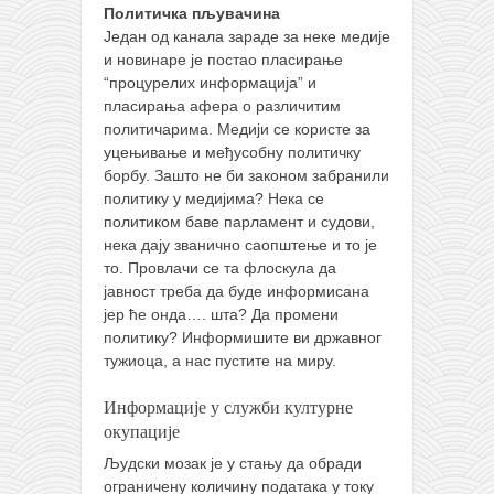
Политичка пљувачина
Један од канала зараде за неке медије
и новинаре је постао пласирање
“процурелих информација” и
пласирања афера о различитим
политичарима. Медији се користе за
уцењивање и међусобну политичку
борбу. Зашто не би законом забранили
политику у медијима? Нека се
политиком баве парламент и судови,
нека дају званично саопштење и то је
то. Провлачи се та флоскула да
јавност треба да буде информисана
јер ће онда…. шта? Да промени
политику? Информишите ви државног
тужиоца, а нас пустите на миру.
Информације у служби културне
окупације
Људски мозак је у стању да обради
ограничену количину података у току