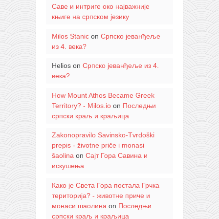
Саве и интриге око најважније
књиге на српском језику
Milos Stanic
on
Српско јеванђеље
из 4. века?
Helios
on
Српско јеванђеље из 4.
века?
How Mount Athos Became Greek
Territory? - Milos.io
on
Последњи
српски краљ и краљица
Zakonopravilo Savinsko-Tvrdoški
prepis - životne priče i monasi
šaolina
on
Сајт Гора Савина и
искушења
Како је Света Гора постала Грчка
територија? - животне приче и
монаси шаолина
on
Последњи
српски краљ и краљица