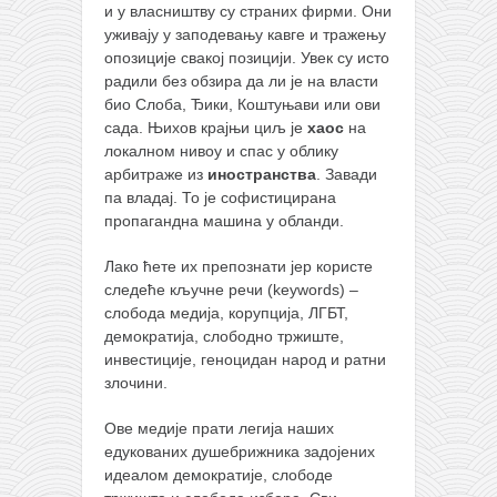
и у власништву су страних фирми. Они
уживају у заподевању кавге и тражењу
опозиције свакој позицији. Увек су исто
радили без обзира да ли је на власти
био Слоба, Ђики, Коштуњави или ови
сада. Њихов крајњи циљ је
хаос
на
локалном нивоу и спас у облику
арбитраже из
иностранства
. Завади
па владај. То је софистицирана
пропагандна машина у обланди.
Лако ћете их препознати јер користе
следеће кључне речи (keywords) –
слобода медија, корупција, ЛГБТ,
демократија, слободно тржиште,
инвестиције, геноцидан народ и ратни
злочини.
Ове медије прати легија наших
едукованих душебрижника задојених
идеалом демократије, слободе