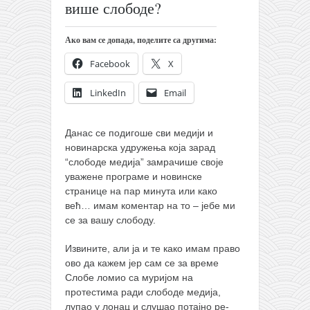
православље
више слободе?
забрањена историја
Ако вам се допада, поделите са другима:
ћирилица
Facebook
X
породичне приче
LinkedIn
Email
прота Воја
уместо твитера
Данас се подигоше сви медији и
календар српски
новинарска удружења која зарад
“слободе медија” замрачише своје
азбуки и књиге
уважене програме и новинске
Окинава карате
странице на пар минута или како
већ… имам коментар на то – јебе ми
најновије на блогу
се за вашу слободу.
моје белешке
Извините, али ја и те како имам право
историја каратеа
ово да кажем јер сам се за време
бубиши
Слобе ломио са муријом на
протестима ради слободе медија,
карате
лупао у лонац и слушао потајно ре-