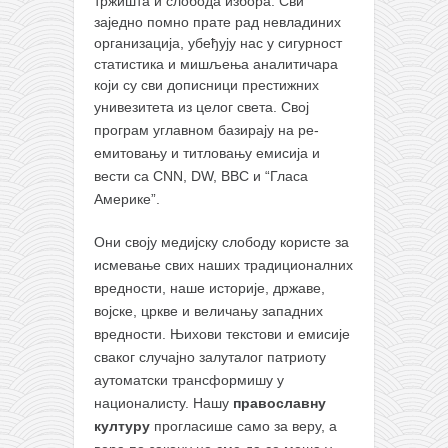
тржишта и слобода избора. Сви
заједно помно прате рад невладиних
организација, убеђују нас у сигурност
статистика и мишљења аналитичара
који су сви дописници престижних
унивезитета из целог света.
Свој
програм углавном базирају на ре-
емитовању и титловању емисија и
вести са CNN, DW, BBC и “Гласа
Америке”.
Они своју медијску слободу користе за
исмевање свих наших традиционалних
вредности, наше историје, државе,
војске, цркве и величању западних
вредности. Њихови текстови и емисије
сваког случајно залуталог патриоту
аутоматски трансформишу у
националисту. Нашу
православну
културу
прогласише само за веру, а