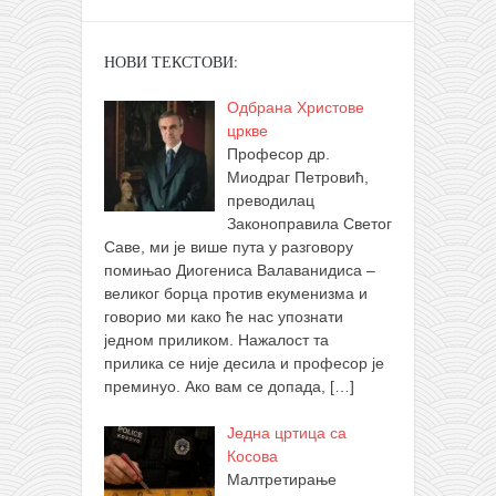
НОВИ ТЕКСТОВИ:
Одбрана Христове
цркве
Професор др.
Миодраг Петровић,
преводилац
Законоправила Светог
Саве, ми је више пута у разговору
помињао Диогениса Валаванидиса –
великог борца против екуменизма и
говорио ми како ће нас упознати
једном приликом. Нажалост та
прилика се није десила и професор је
преминуо. Ако вам се допада,
[…]
Једна цртица са
Косова
Малтретирање