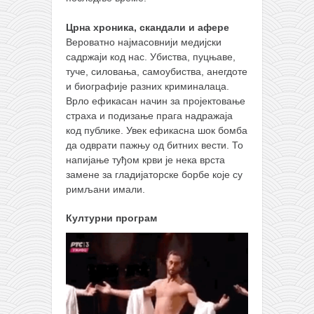
снимци наступа
галерија клуба
Црна хроника, скандали и афере
Вероватно најмасовнији медијски
чланарина
садржаји код нас. Убиства, пуцњаве,
контакт
туче, силовања, самоубиства, анегдоте
и биографије разних криминалаца.
бесплатна е-књига
Врло ефикасан начин за пројектовање
термини тренинга
страха и подизање прага надражаја
код публике. Увек ефикасна шок бомба
моја прича
да одврати пажњу од битних вести. То
напијање туђом крви је нека врста
моја прича
замене за гладијаторске борбе које су
фотке
римљани имали.
контакт
Културни програм