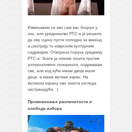
Извињавам се ако сам вас боцнуо у
око, али уредништво РТС-а је решило
да ову сцену пусти поподне за викенд
и сматрају то изврсним културним
садржајем. Отворена порука уреднику
РТС-а: Знате ја немам ништа против
алтернативног позоришта, подржавам
све, али код куће имам двоје мале
деце, а имам велики екран. На
великом екрану ово заиста изгледа
застрашујуће. :)
Промовисање различитости и
слободе избора