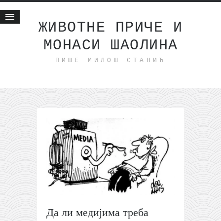
ЖИВОТНЕ ПРИЧЕ И
МОНАСИ ШАОЛИНА
Почетна
ПИШЕ МИЛОШ СТАНИЋ
Животне приче
најновије на блогу
интернет пословање
исхраном до здравља
мој хаику
моменти и места
бонус садржај
светлопис
законоправило
духовни отац
Да ли медијима треба