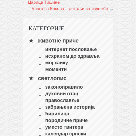
←
Царица Тишине
Благо са Косова – детаљи са изложбе
→
КАТЕГОРИЈЕ
животне приче
интернет пословање
исхраном до здравља
мој хаику
моменти
светлопис
законоправило
духовни отац
православље
забрањена историја
ћирилица
породичне приче
уместо твитера
календар српски