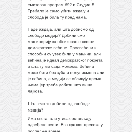
емитован програм б92 и Студиа Б.
кихон
Требало је само убити аждају и
наиханчи
слобода је била ту пред нама.
кушанку
Паде аждаја, али шта добисмо од
пасаи
слободе медија? Добили смо
машинерију за обликовање свести
темашивари
демократске већине. Просвећени и
способни су увек били у мањини, али
кобудо
већина је идеал демократског покрета
нунчаку
и шта ту ми сада можемо. Већина
може бити без зуба и полуписмена али
бо
је већина, а медији се обликују према
тонфа
њима јер треба добити што више
лајкова.
саи
Шта смо то добили од слободе
тимбеи рочин
медија?
тсунами дојо
Има свега, али утисак остављају
програм
одређене вести. Ево кратког пресека у
последње време.