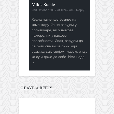
Milos Stanic
2nd October 2017 at 10:42 am
·
Reply
Хвала најлепше Јовице на
коментару. Ја не верујем у
политичаре, ни у њихове
намере, ни у њихове
способности. Ипак, верујем да
ће бити све више оних који
размишљају својом главом, знају
ко су и држе до себе. Има наде.
:)
LEAVE A REPLY