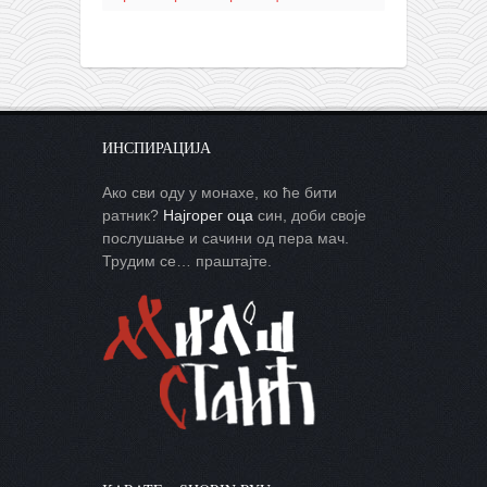
ИНСПИРАЦИЈА
Ако сви оду у монахе, ко ће бити
ратник?
Најгорег оца
син, доби своје
послушање и сачини од пера мач.
Трудим се… праштајте.