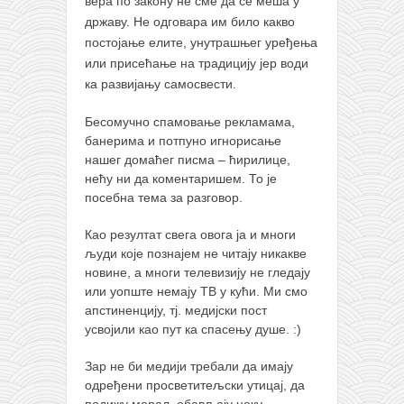
вера по закону не сме да се меша у
државу. Не одговара им било какво
постојање елите, унутрашњег уређења
или присећање на традицију јер води
ка развијању самосвести.
Бесомучно спамовање рекламама,
банерима и потпуно игнорисање
нашег домаћег писма – ћирилице,
нећу ни да коментаришем. То је
посебна тема за разговор.
Као резултат свега овога ја и многи
људи које познајем не читају никакве
новине, а многи телевизију не гледају
или уопште немају ТВ у кући. Ми смо
апстиненцију, тј. медијски пост
усвојили као пут ка спасењу душе. :)
Зар не би медији требали да имају
одређени просветитељски утицај, да
подижу морал, обављају неку