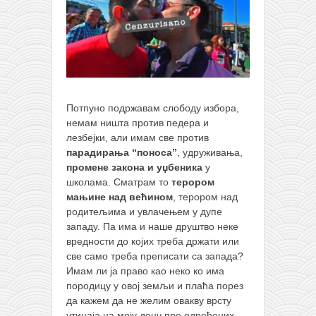
Потпуно подржавам слободу избора,
немам ништа против педера и
лезбејки, али имам све против
парадирања “поноса”
, удруживања,
промене закона и уџбеника
у
школама. Сматрам то
терором
мањине над већином
, терором над
родитељима и увлачењем у дупе
западу. Па има и наше друштво неке
вредности до којих треба држати или
све само треба преписати са запада?
Имам ли ја право као неко ко има
породицу у овој земљи и плаћа порез
да кажем да не желим овакву врсту
утицаја на моју децу пре одређених