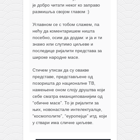
је добро читати неког ко заправо
размишља својом главом :)
Углавном се с тобом слажем, па
нећу да коментаришем ништа
посебно, осим да додам: и ја и ти
знамо или слутимо циљеве и
последице ријалити представа за
широке народне масе.
Стичем утисак да су овакве
представе, представљене од
позоришта до националне ТВ,
намењене оном слоју друштва који
себе сматра еманципованијим од
“обичне масе”. То је ријалити за
њих, новонастале интелектуалце,
“космополите”, “еуропејце” итд. који
у ствари има сличне циљеве.