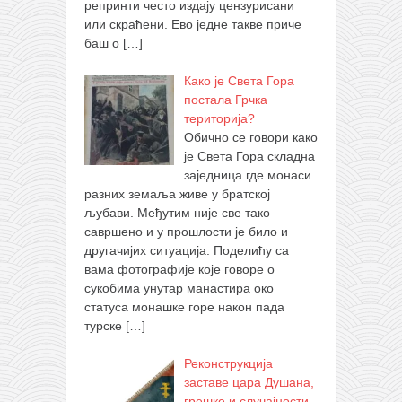
репринти често издају цензурисани
или скраћени. Ево једне такве приче
баш о
[…]
Како је Света Гора
постала Грчка
територија?
Обично се говори како
је Света Гора складна
заједница где монаси
разних земаља живе у братској
љубави. Међутим није све тако
савршено и у прошлости је било и
другачијих ситуација. Поделићу са
вама фотографије које говоре о
сукобима унутар манастира око
статуса монашке горе након пада
турске
[…]
Реконструкција
заставе цара Душана,
грешке и случајности