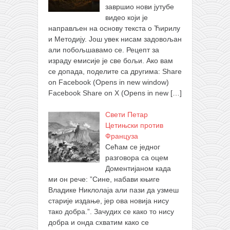
завршио нови јутубе
видео који је
направљен на основу текста о Ћирилу
и Методију. Још увек нисам задовољан
али побољшавамо се. Рецепт за
израду емисије је све бољи. Ако вам
се допада, поделите са другима: Share
on Facebook (Opens in new window)
Facebook Share on X (Opens in new
[…]
Свети Петар
Цетињски против
Француза
Сећам се једног
разговора са оцем
Доментијаном када
ми он рече: ”Сине, набави књиге
Владике Никлолаја али пази да узмеш
старије издање, јер ова новија нису
тако добра.”. Зачудих се како то нису
добра и онда схватим како се