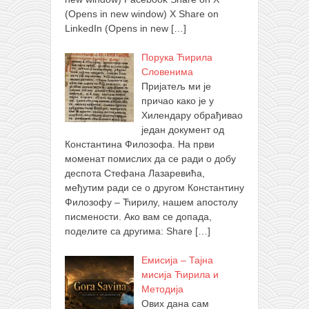
(Opens in new window) X Share on
LinkedIn (Opens in new
[…]
Порука Ћирила
Словенима
Пријатељ ми је
причао како је у
Хилендару обрађивао
један документ од
Константина Филозофа. На први
моменат помислих да се ради о добу
деспота Стефана Лазаревића,
међутим ради се о другом Константину
Филозофу – Ћирилу, нашем апостолу
писмености. Ако вам се допада,
поделите са другима: Share
[…]
Емисија – Тајна
мисија Ћирила и
Методија
Ових дана сам