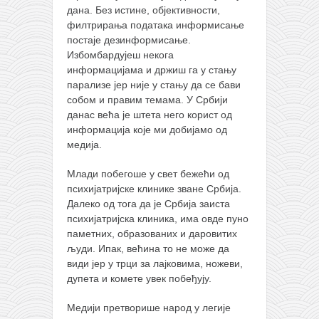
дана. Без истине, објективности,
филтрирања података информисање
постаје дезинформисање.
Избомбардујеш некога
информацијама и држиш га у стању
парализе јер није у стању да се бави
собом и правим темама. У Србији
данас већа је штета него корист од
информација које ми добијамо од
медија.
Млади побегоше у свет бежећи од
психијатријске клинике зване Србија.
Далеко од тога да је Србија заиста
психијатријска клиника, има овде пуно
паметних, образованих и даровитих
људи. Ипак, већина то не може да
види јер у трци за лајковима, ножеви,
дупета и комете увек побеђују.
Медији претворише народ у легије