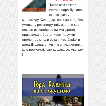
Писао сам текст о
застави цара Душана
који се чува у
манастиру Хиландар, ових дана добих
умањену реконструкцију заставе као
поклон изненађење од мог драгог
пријатеља и брата. Кроз главу ми
прође пар мисли везаних за барјак и
цара Душана, о чудним случајностима
које прожимају ово дешавање. Ако вам
[…]