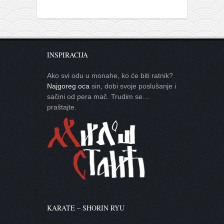
INSPIRACIJA
Ako svi odu u monahe, ko će biti ratnik?
Najgoreg oca
sin, dobi svoje poslušanje i
sačini od pera mač. Trudim se…
praštajte.
KARATE – SHORIN RYU