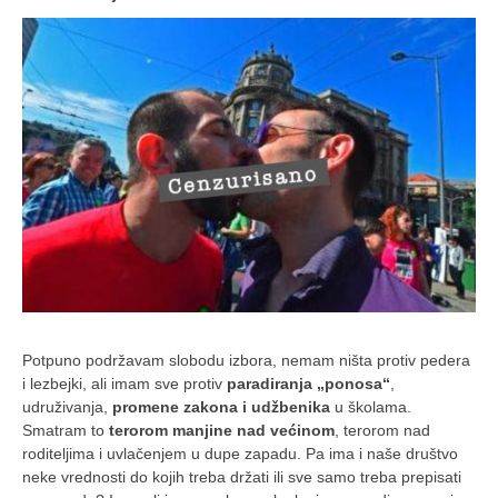
Potpuno podržavam slobodu izbora, nemam ništa protiv pedera
i lezbejki, ali imam sve protiv
paradiranja „ponosa“
,
udruživanja,
promene zakona i udžbenika
u školama.
Smatram to
terorom manjine nad većinom
, terorom nad
roditeljima i uvlačenjem u dupe zapadu. Pa ima i naše društvo
neke vrednosti do kojih treba držati ili sve samo treba prepisati