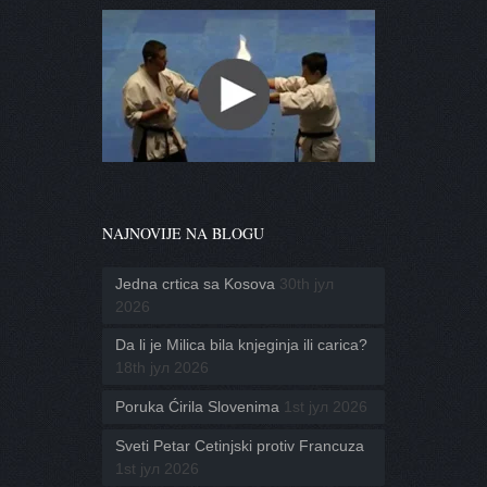
NAJNOVIJE NA BLOGU
Jedna crtica sa Kosova
30th јул
2026
Da li je Milica bila knjeginja ili carica?
18th јул 2026
Poruka Ćirila Slovenima
1st јул 2026
Sveti Petar Cetinjski protiv Francuza
1st јул 2026