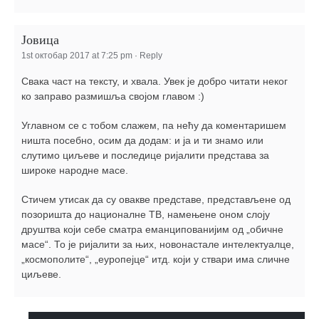
Јовица
1st октобар 2017 at 7:25 pm
·
Reply
Свака част на тексту, и хвала. Увек је добро читати неког
ко заправо размишља својом главом :)
Углавном се с тобом слажем, па нећу да коментаришем
ништа посебно, осим да додам: и ја и ти знамо или
слутимо циљеве и последице ријалити представа за
широке народне масе.
Стичем утисак да су овакве представе, представљене од
позоришта до националне ТВ, намењене оном слоју
друштва који себе сматра еманципованијим од „обичне
масе“. То је ријалити за њих, новонастале интелектуалце,
„космополите“, „еуропејце“ итд. који у ствари има сличне
циљеве.