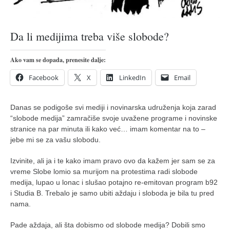
pravoslavlje
zabranjena istorija
Da li medijima treba više slobode?
ćirilica
porodične priče
Ako vam se dopada, prenesite dalje:
umesto tvitera
Facebook
X
LinkedIn
Email
kalendar srpski
azbuki i knjige
Danas se podigoše svi mediji i novinarska udruženja koja zarad
“slobode medija” zamračiše svoje uvažene programe i novinske
Okinava karate
stranice na par minuta ili kako već… imam komentar na to –
najnovije na blogu
jebe mi se za vašu slobodu.
moje beleške
Izvinite, ali ja i te kako imam pravo ovo da kažem jer sam se za
vreme Slobe lomio sa murijom na protestima radi slobode
istorija karatea
medija, lupao u lonac i slušao potajno re-emitovan program b92
bubishi
i Studia B. Trebalo je samo ubiti aždaju i sloboda je bila tu pred
nama.
karate
kihon
Pade aždaja, ali šta dobismo od slobode medija? Dobili smo