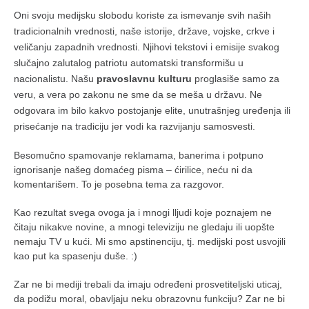
Oni svoju medijsku slobodu koriste za ismevanje svih naših
tradicionalnih vrednosti, naše istorije, države, vojske, crkve i
veličanju zapadnih vrednosti. Njihovi tekstovi i emisije svakog
slučajno zalutalog patriotu automatski transformišu u
nacionalistu. Našu
pravoslavnu kulturu
proglasiše samo za
veru, a vera po zakonu ne sme da se meša u državu. Ne
odgovara im bilo kakvo postojanje elite, unutrašnjeg uređenja ili
prisećanje na tradiciju jer vodi ka razvijanju samosvesti.
Besomučno spamovanje reklamama, banerima i potpuno
ignorisanje našeg domaćeg pisma – ćirilice, neću ni da
komentarišem. To je posebna tema za razgovor.
Kao rezultat svega ovoga ja i mnogi lljudi koje poznajem ne
čitaju nikakve novine, a mnogi televiziju ne gledaju ili uopšte
nemaju TV u kući. Mi smo apstinenciju, tj. medijski post usvojili
kao put ka spasenju duše. :)
Zar ne bi mediji trebali da imaju određeni prosvetiteljski uticaj,
da podižu moral, obavljaju neku obrazovnu funkciju? Zar ne bi