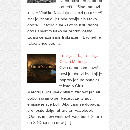
Domentijanom kada mi
on reče: ”Sine, nabavi
knjige Vladike Niklolaja ali pazi da uzmeš
starije izdanje, jer ova novija nisu tako
dobra.”. Začudih se kako to nisu dobra i
onda shvatim kako se reprinti često
izdaju cenzurisani ili skraćeni. Evo jedne
takve priče baš
[…]
Emisija – Tajna misija
Ćirila i Metodija
Ovih dana sam završio
novi jutube video koji je
napravljen na osnovu
teksta o Ćirilu i
Metodiju. Još uvek nisam zadovoljan ali
poboljšavamo se. Recept za izradu
emisije je sve bolji. Ako vam se dopada,
prenesite dalje: Share on Facebook
(Opens in new window) Facebook Share
on X (Opens in new
[…]