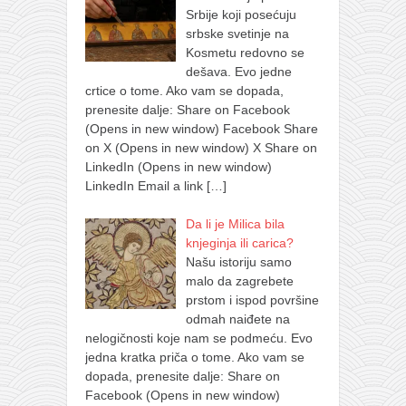
Srbije koji posećuju
srbske svetinje na
Kosmetu redovno se
dešava. Evo jedne
crtice o tome. Ako vam se dopada,
prenesite dalje: Share on Facebook
(Opens in new window) Facebook Share
on X (Opens in new window) X Share on
LinkedIn (Opens in new window)
LinkedIn Email a link
[…]
Da li je Milica bila
knjeginja ili carica?
Našu istoriju samo
malo da zagrebete
prstom i ispod površine
odmah naiđete na
nelogičnosti koje nam se podmeću. Evo
jedna kratka priča o tome. Ako vam se
dopada, prenesite dalje: Share on
Facebook (Opens in new window)