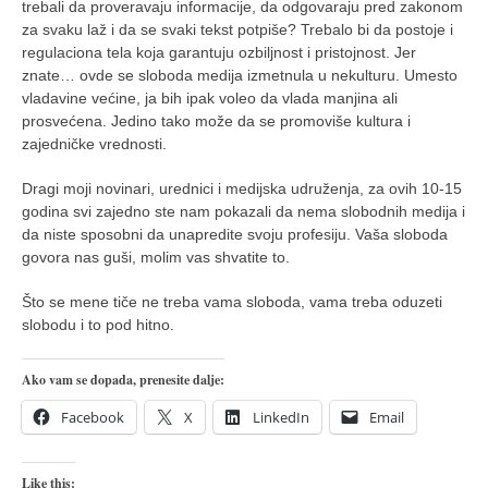
trebali da proveravaju informacije, da odgovaraju pred zakonom
za svaku laž i da se svaki tekst potpiše? Trebalo bi da postoje i
regulaciona tela koja garantuju ozbiljnost i pristojnost. Jer
znate… ovde se sloboda medija izmetnula u nekulturu. Umesto
vladavine većine, ja bih ipak voleo da vlada manjina ali
prosvećena. Jedino tako može da se promoviše kultura i
zajedničke vrednosti.
Dragi moji novinari, urednici i medijska udruženja, za ovih 10-15
godina svi zajedno ste nam pokazali da nema slobodnih medija i
da niste sposobni da unapredite svoju profesiju. Vaša sloboda
govora nas guši, molim vas shvatite to.
Što se mene tiče ne treba vama sloboda, vama treba oduzeti
slobodu i to pod hitno.
Ako vam se dopada, prenesite dalje:
Facebook
X
LinkedIn
Email
Like this: