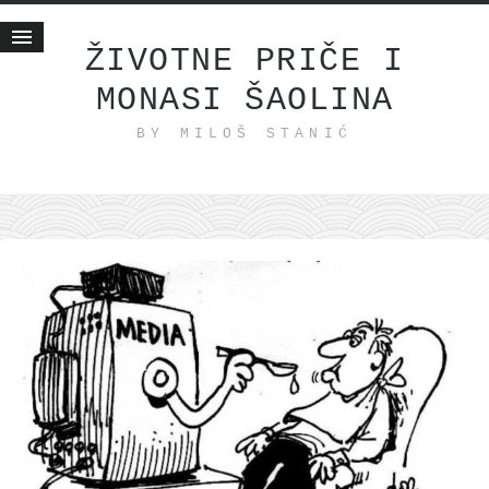
ŽIVOTNE PRIČE I
MONASI ŠAOLINA
Početna
BY MILOŠ STANIĆ
Životne priče
najnovije na blogu
internet poslovanje
ishranom do zdravlja
moj haiku
momenti i mesta
bonus sadržaj
Svetlopis
zakonopravilo
duhovni otac