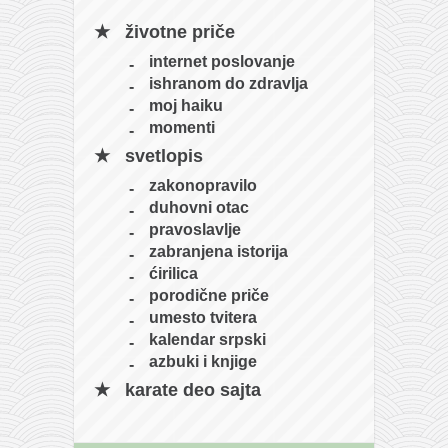
životne priče
internet poslovanje
ishranom do zdravlja
moj haiku
momenti
svetlopis
zakonopravilo
duhovni otac
pravoslavlje
zabranjena istorija
ćirilica
porodične priče
umesto tvitera
kalendar srpski
azbuki i knjige
karate deo sajta