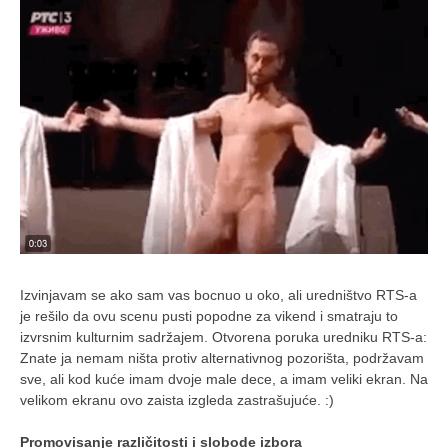
galerija kluba
članarina
kontakt
besplatna e-knjiga
termini treninga
moja priča
moja priča
fotke
kontakt
Izvinjavam se ako sam vas bocnuo u oko, ali uredništvo RTS-a
Ћир
je rešilo da ovu scenu pusti popodne za vikend i smatraju to
izvrsnim kulturnim sadržajem. Otvorena poruka uredniku RTS-a:
Znate ja nemam ništa protiv alternativnog pozorišta, podržavam
sve, ali kod kuće imam dvoje male dece, a imam veliki ekran. Na
velikom ekranu ovo zaista izgleda zastrašujuće. :)
Promovisanje različitosti i slobode izbora