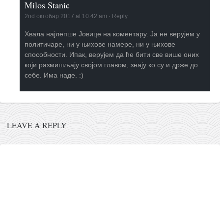
Milos Stanic
2nd октобар 2017 at 10:42 am
·
Reply
Хвала најлепше Јовице на коментару. Ја не верујем у
политичаре, ни у њихове намере, ни у њихове
способности. Ипак, верујем да ће бити све више оних
који размишљају својом главом, знају ко су и држе до
себе. Има наде. :)
LEAVE A REPLY