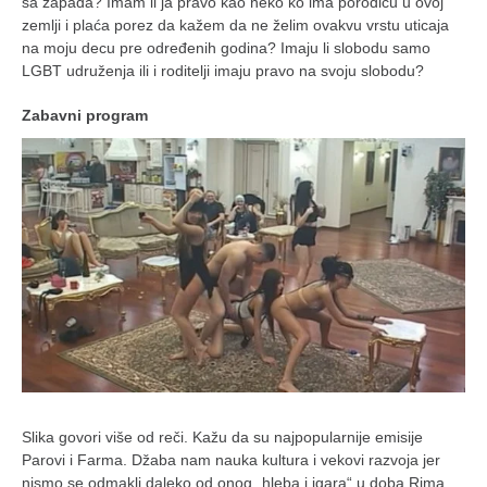
sa zapada? Imam li ja pravo kao neko ko ima porodicu u ovoj
zemlji i plaća porez da kažem da ne želim ovakvu vrstu uticaja
na moju decu pre određenih godina? Imaju li slobodu samo
LGBT udruženja ili i roditelji imaju pravo na svoju slobodu?
Zabavni program
Slika govori više od reči. Kažu da su najpopularnije emisije
Parovi i Farma. Džaba nam nauka kultura i vekovi razvoja jer
nismo se odmakli daleko od onog „hleba i igara“ u doba Rima.