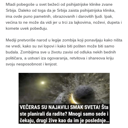
Mladi pobegoše u svet bežeći od psihijatrijske klinike zvane
Srbija. Daleko od toga da je Srbija zaista psihijatrijska klinika,
ima ovde puno pametnih, obrazovanih i darovitih ljudi. Ipak,
većina to ne može da vidi jer u trci za lajkovima, noževi, dupeta i
komete uvek pobeđuju.
Mediji pretvoriše narod u legije zombija koji ponavljaju kako ništa
ne vredi, kako su svi lopovi i kako biti pošten može biti samo
budala. Zombijima sve u životu zavisi od odluka nekih bednih
političara, a ustvari iza ogovaranja, retvitova i shareova kriju
svoju nesposobnost i lenjost.