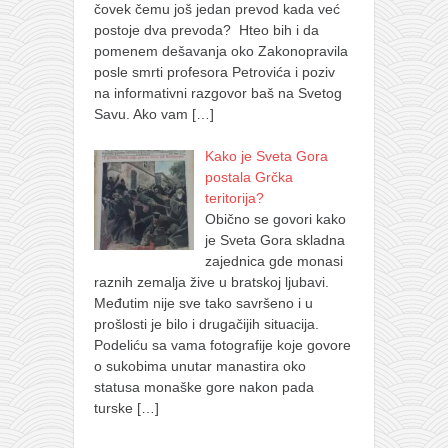
čovek čemu još jedan prevod kada već
postoje dva prevoda? Hteo bih i da
pomenem dešavanja oko Zakonopravila
posle smrti profesora Petrovića i poziv
na informativni razgovor baš na Svetog
Savu. Ako vam
[…]
Kako je Sveta Gora
postala Grčka
teritorija?
Obično se govori kako
je Sveta Gora skladna
zajednica gde monasi
raznih zemalja žive u bratskoj ljubavi.
Međutim nije sve tako savršeno i u
prošlosti je bilo i drugačijih situacija.
Podeliću sa vama fotografije koje govore
o sukobima unutar manastira oko
statusa monaške gore nakon pada
turske
[…]