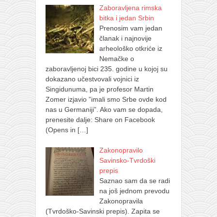
Zaboravljena rimska
bitka i jedan Srbin
Prenosim vam jedan
članak i najnovije
arheološko otkriće iz
Nemačke o
zaboravljenoj bici 235. godine u kojoj su
dokazano učestvovali vojnici iz
Singidunuma, pa je profesor Martin
Zomer izjavio ”imali smo Srbe ovde kod
nas u Germaniji”. Ako vam se dopada,
prenesite dalje: Share on Facebook
(Opens in
[…]
Zakonopravilo
Savinsko-Tvrdoški
prepis
Saznao sam da se radi
na još jednom prevodu
Zakonopravila
(Tvrdoško-Savinski prepis). Zapita se