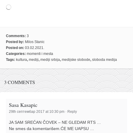
Loading…
Comments:
3
Posted by:
Milos Stanic
Posted on:
03.02.2021.
Categories:
momenti i mesta
Tags:
kultura
,
mediji
,
mediji srbija
,
medijske slobode
,
sloboda medija
3 COMMENTS
Sasa Kasapic
29th септембар 2017 at 10:30 pm
·
Reply
JA SAM SREĆAN ČOVEK – NE GLEDAM RTS …
Ne smes da komentarišem.ĆE ME UAPSU …