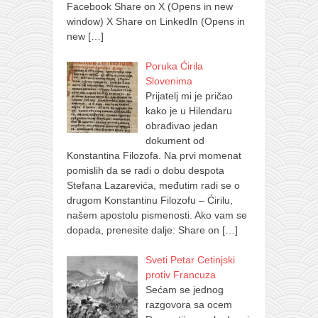
Facebook Share on X (Opens in new
window) X Share on LinkedIn (Opens in
new
[…]
Poruka Ćirila
Slovenima
Prijatelj mi je pričao
kako je u Hilendaru
obrađivao jedan
dokument od
Konstantina Filozofa. Na prvi momenat
pomislih da se radi o dobu despota
Stefana Lazarevića, međutim radi se o
drugom Konstantinu Filozofu – Ćirilu,
našem apostolu pismenosti. Ako vam se
dopada, prenesite dalje: Share on
[…]
Sveti Petar Cetinjski
protiv Francuza
Sećam se jednog
razgovora sa ocem