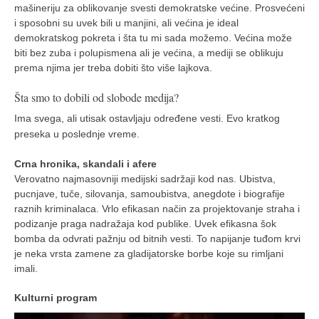
mašineriju za oblikovanje svesti demokratske većine. Prosvećeni
naihanchi
i sposobni su uvek bili u manjini, ali većina je ideal
kushanku
demokratskog pokreta i šta tu mi sada možemo. Većina može
biti bez zuba i polupismena ali je većina, a mediji se oblikuju
passai
prema njima jer treba dobiti što više lajkova.
temashiwari
Šta smo to dobili od slobode medija?
kobudo
Ima svega, ali utisak ostavljaju određene vesti. Evo kratkog
nunchaku
preseka u poslednje vreme.
bo
Crna hronika, skandali i afere
tonfa
Verovatno najmasovniji medijski sadržaji kod nas. Ubistva,
pucnjave, tuče, silovanja, samoubistva, anegdote i biografije
sai
raznih kriminalaca. Vrlo efikasan način za projektovanje straha i
podizanje praga nadražaja kod publike. Uvek efikasna šok
timbei rochin
bomba da odvrati pažnju od bitnih vesti. To napijanje tuđom krvi
tsunami dojo
je neka vrsta zamene za gladijatorske borbe koje su rimljani
imali.
program
snimci nastupa
Kulturni program