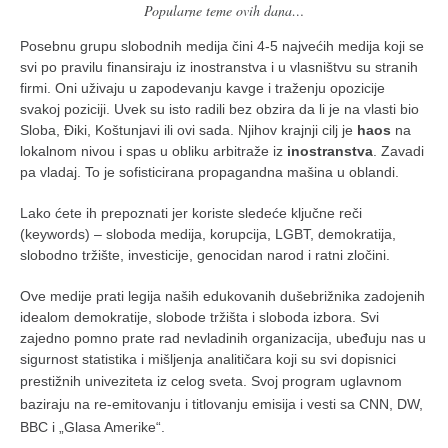
Popularne teme ovih dana…
Posebnu grupu slobodnih medija čini 4-5 najvećih medija koji se
svi po pravilu finansiraju iz inostranstva i u vlasništvu su stranih
firmi. Oni uživaju u zapodevanju kavge i traženju opozicije
svakoj poziciji. Uvek su isto radili bez obzira da li je na vlasti bio
Sloba, Điki, Koštunjavi ili ovi sada. Njihov krajnji cilj je
haos
na
lokalnom nivou i spas u obliku arbitraže iz
inostranstva
. Zavadi
pa vladaj. To je sofisticirana propagandna mašina u oblandi.
Lako ćete ih prepoznati jer koriste sledeće ključne reči
(keywords) – sloboda medija, korupcija, LGBT, demokratija,
slobodno tržište, investicije, genocidan narod i ratni zločini.
Ove medije prati legija naših edukovanih dušebrižnika zadojenih
idealom demokratije, slobode tržišta i sloboda izbora. Svi
zajedno pomno prate rad nevladinih organizacija, ubeđuju nas u
sigurnost statistika i mišljenja analitičara koji su svi dopisnici
prestižnih univeziteta iz celog sveta.
Svoj program uglavnom
baziraju na re-emitovanju i titlovanju emisija i vesti sa CNN, DW,
BBC i „Glasa Amerike“.