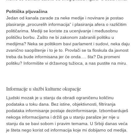
Politička pljuvačina
Jedan od kanala zarade za neke medije i novinare je postao
plasiranje „procurelih informacija“ i plasiranja afera o različitim
političarima. Mediji se koriste za ucenjivanje i međusobnu
političku borbu. Zašto ne bi zakonom zabranili politiku u
medijima? Neka se politikom bavi parlament i sudovi, neka daju
zvanično saopštenje i to je to. Provlači se ta floskula da javnost
treba da bude informisana jer će onda…. šta? Da promeni
politiku? Informišite vi državnog tužioca, a nas pustite na miru.
Informacije u službi kulturne okupacije
Ljudski mozak je u stanju da obradi ograničenu količinu
podataka u toku dana. Bez istine, objektivnosti, filtriranja
podataka informisanje postaje dezinformisanje. Izbombarduješ
nekoga informacijama i držiš ga u stanju paralize jer nije u
stanju da se bavi sobom i pravim temama. U Srbiji danas veća
je šteta nego korist od informacija koje mi dobijamo od medija.