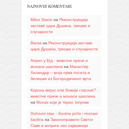
NAJNOVIJI KOMENTARI
Milos Stanic
на
Реконструкција
заставе цара Душана, грешке и
случајности
Васка
на
Реконструкција заставе
цара Душана, грешке и случајности
Април у Бгд - животне приче и
монаси шаолина
на
Манастир
Хиландар – моја прва посета и
белешке из Богородичиног врта
Корона вирус или божији гласник? -
животне приче и монаси шаолина
на
Монах који је терао тигрове
Duhovni otac - životne priče i monasi
šaolina
на
Законоправило Светог
Саве и интриге око најважније