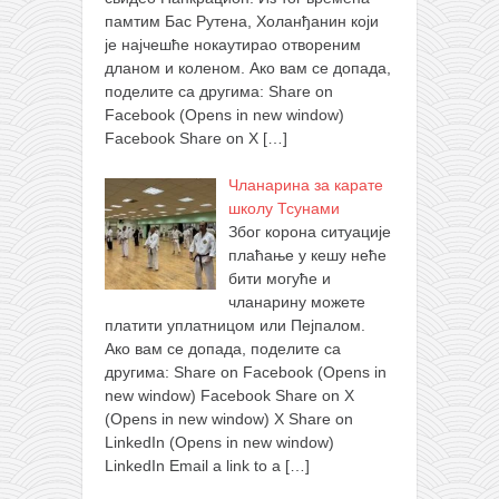
памтим Бас Рутена, Холанђанин који
је најчешће нокаутирао отвореним
дланом и коленом. Ако вам се допада,
поделите са другима: Share on
Facebook (Opens in new window)
Facebook Share on X
[…]
Чланарина за карате
школу Тсунами
Због корона ситуације
плаћање у кешу неће
бити могуће и
чланарину можете
платити уплатницом или Пејпалом.
Ако вам се допада, поделите са
другима: Share on Facebook (Opens in
new window) Facebook Share on X
(Opens in new window) X Share on
LinkedIn (Opens in new window)
LinkedIn Email a link to a
[…]