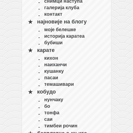
снимци наступа
галерија клуба
контакт
најновије на блогу
моје белешке
историја каратеа
бубиши
карате
кихон
наиханчи
кушанку
пасаи
темашивари
кобудо
нунчаку
бо
тонфа
саи
тимбеи рочин