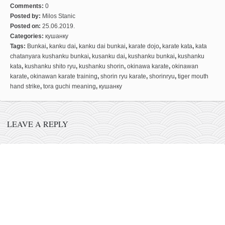
снимци наступа
Comments:
0
галерија клуба
Posted by:
Milos Stanic
Posted on:
25.06.2019.
чланарина
Categories:
кушанку
Tags:
Bunkai
,
kanku dai
,
kanku dai bunkai
,
karate dojo
,
karate kata
,
kata
контакт
chatanyara kushanku bunkai
,
kusanku dai
,
kushanku bunkai
,
kushanku
бесплатна е-књига
kata
,
kushanku shito ryu
,
kushanku shorin
,
okinawa karate
,
okinawan
karate
,
okinawan karate training
,
shorin ryu karate
,
shorinryu
,
tiger mouth
термини тренинга
hand strike
,
tora guchi meaning
,
кушанку
моја прича
моја прича
LEAVE A REPLY
фотке
контакт