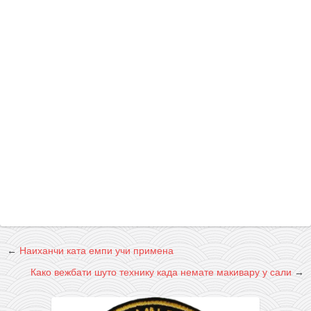
←
Наиханчи ката емпи учи примена
Како вежбати шуто технику када немате макивару у сали
→