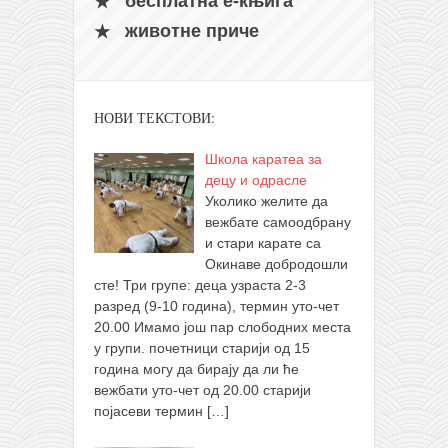
бесплатна е-књига
животне приче
НОВИ ТЕКСТОВИ:
Школа каратеа за
децу и одрасле
Уколико желите да
вежбате самоодбрану
и стари карате са
Окинаве добродошли
сте! Три групе: деца узраста 2-3
разред (9-10 година), термин уто-чет
20.00 Имамо још пар слободних места
у групи. почетници старији од 15
година могу да бирају да ли ће
вежбати уто-чет од 20.00 старији
појасеви термин
[…]