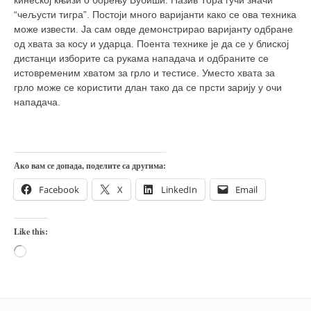
кинеској књизи о борењу Бубиши. Назив Тора гучи значи
кихон
“чељусти тигра”. Постоји много варијанти како се ова техника
може извести. Ја сам овде демонстрирао варијанту одбране
наиханчи
од хвата за косу и ударца. Поента технике је да се у блиској
кушанку
дистанци изборите са рукама нападача и одбраните се
истовременим хватом за грло и тестисе. Уместо хвата за
пасаи
грло може се користити длан тако да се прсти зарију у очи
нападача.
темашивари
кобудо
нунчаку
Ако вам се допада, поделите са другима:
бо
Facebook
X
LinkedIn
Email
тонфа
саи
Like this:
тимбеи рочин
Loading…
тсунами дојо
програм