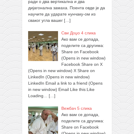
ради о два вертикална и два
дијагонална замаха. Поента овде је да
научите да ударате нунчаку-ом из
сваког угла вашег
[…]
Сви Доџо 4 слика
Ако вам се допада,
поделите са другима:
Share on Facebook
(Opens in new window)
Facebook Share on X
(Opens in new window) X Share on
LinkedIn (Opens in new window)
LinkedIn Email a link to a friend (Opens
in new window) Email Like this:Like
Loading…
[…]
Вежбач 5 слика
Ако вам се допада,
поделите са другима:
Share on Facebook
(Opens in new window)