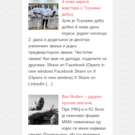
4 нова карате
мајстора у Тсунами
дођоу
Јуче је Тсунами дођо
добио 4 нова црна
појаса, једног носиоца
2. дана и додељено је десетак
ученичких звања и једно
предмајсторско звање. Честитке
свима! Ако вам се допада, поделите са
другима: Share on Facebook (Opens in
new window) Facebook Share on X
(Opens in new window) X Share on
LinkedIn
[…]
Bas Rutten – ударач
против хватача
Пре УФЦ-а и К1 било
је неколико форми
ММА такмичења од
којих се мени највише
свидео Панкрацион. Из тог времена