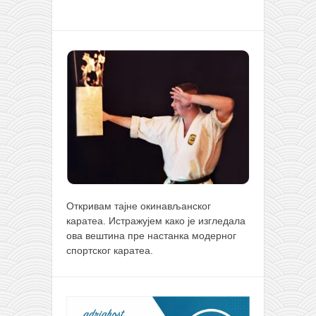
Откривам тајне окинављанског
каратеа. Истражујем како је изгледала
ова вештина пре настанка модерног
спортског каратеа.