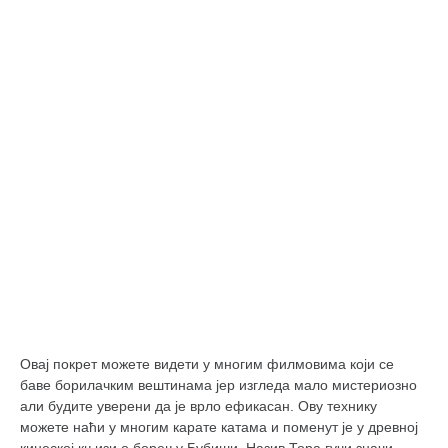
православље
забрањена историја
ћирилица
породичне приче
прота Воја
уместо твитера
календар српски
азбуки и књиге
Окинава карате
најновије на блогу
моје белешке
Овај покрет можете видети у многим филмовима који се
историја каратеа
баве борилачким вештинама јер изгледа мало мистериозно
бубиши
али будите уверени да је врло ефикасан. Ову технику
можете наћи у многим карате катама и поменут је у древној
карате