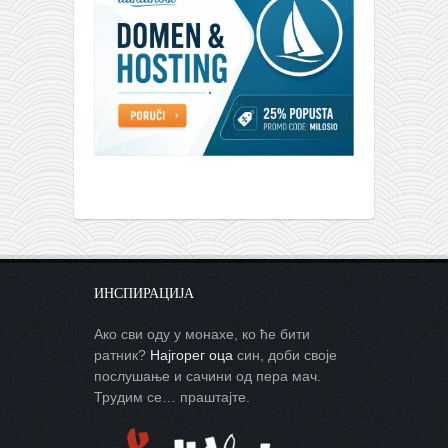
ИНСПИРАЦИЈА
Ако сви оду у монахе, ко ће бити
ратник?
Најгорег оца
син, доби своје
послушање и сачини од пера мач.
Трудим се… праштајте.