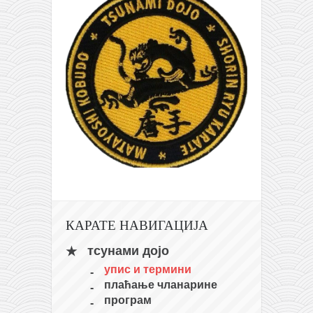
КАРАТЕ НАВИГАЦИЈА
тсунами дојо
упис и термини
плаћање чланарине
програм