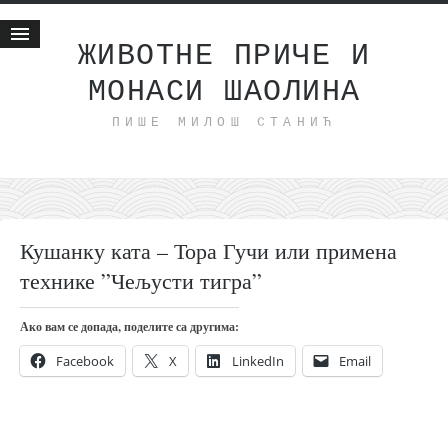
ЖИВОТНЕ ПРИЧЕ И
МОНАСИ ШАОЛИНА
Почетна
ПИШЕ МИЛОШ СТАНИЋ
Животне приче
најновије на блогу
интернет пословање
исхраном до здравља
Кушанку ката – Тора Гучи или примена
мој хаику
технике ”Чељусти тигра”
моменти и места
бонус садржај
Ако вам се допада, поделите са другима:
светлопис
Facebook
X
LinkedIn
Email
законоправило
духовни отац