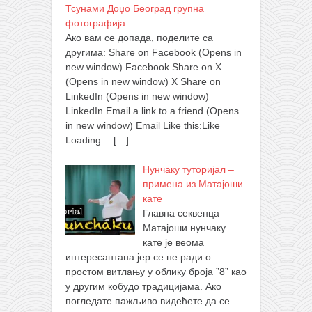
Тсунами Доџо Београд групна
фотографија
Ако вам се допада, поделите са
другима: Share on Facebook (Opens in
new window) Facebook Share on X
(Opens in new window) X Share on
LinkedIn (Opens in new window)
LinkedIn Email a link to a friend (Opens
in new window) Email Like this:Like
Loading…
[…]
Нунчаку туторијал –
примена из Матајоши
кате
Главна секвенца
Матајоши нунчаку
кате је веома
интересантана јер се не ради о
простом витлању у облику броја ”8” као
у другим кобудо традицијама. Ако
погледате пажљиво видећете да се