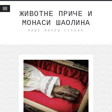
ЖИВОТНЕ ПРИЧЕ И
МОНАСИ ШАОЛИНА
Почетна
ПИШЕ МИЛОШ СТАНИЋ
Животне приче
најновије на блогу
интернет пословање
исхраном до здравља
мој хаику
моменти и места
бонус садржај
светлопис
законоправило
духовни отац