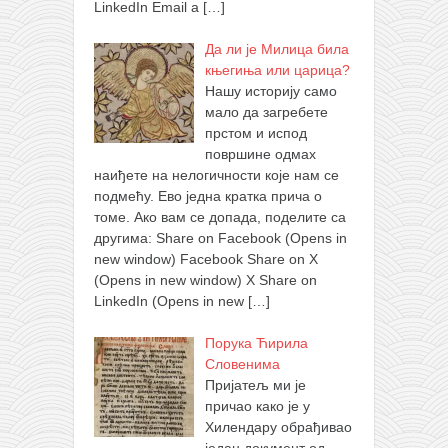
LinkedIn Email a
[…]
Да ли је Милица била
књегиња или царица?
Нашу историју само
мало да загребете
прстом и испод
површине одмах
наиђете на нелогичности које нам се
подмећу. Ево једна кратка прича о
томе. Ако вам се допада, поделите са
другима: Share on Facebook (Opens in
new window) Facebook Share on X
(Opens in new window) X Share on
LinkedIn (Opens in new
[…]
Порука Ћирила
Словенима
Пријатељ ми је
причао како је у
Хилендару обрађивао