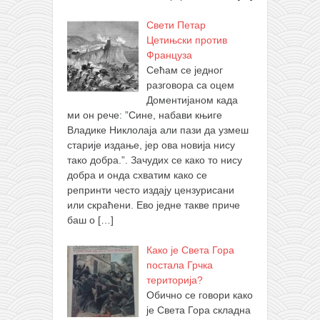
Свети Петар
Цетињски против
Француза
Сећам се једног
разговора са оцем
Доментијаном када
ми он рече: ”Сине, набави књиге
Владике Никлолаја али пази да узмеш
старије издање, јер ова новија нису
тако добра.”. Зачудих се како то нису
добра и онда схватим како се
репринти често издају цензурисани
или скраћени. Ево једне такве приче
баш о
[…]
Како је Света Гора
постала Грчка
територија?
Обично се говори како
је Света Гора складна