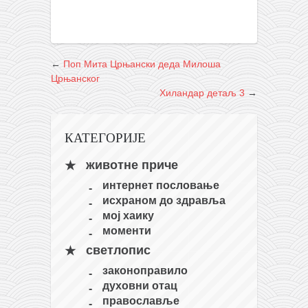
снимци наступа
галерија клуба
чланарина
←
Поп Мита Црњански деда Милоша
контакт
Црњанског
бесплатна е-књига
Хиландар детаљ 3
→
термини тренинга
КАТЕГОРИЈЕ
моја прича
моја прича
животне приче
фотке
интернет пословање
исхраном до здравља
контакт
мој хаику
моменти
светлопис
законоправило
духовни отац
православље