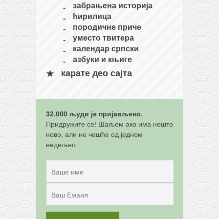
забрањена историја
ћирилица
породичне приче
уместо твитера
календар српски
азбуки и књиге
карате део сајта
32.000 људи је пријављено.
Придружите се! Шаљем ако има нешто
ново, али не чешће од једном
недељно.