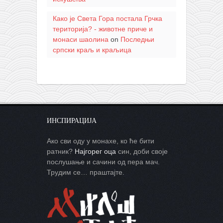
Како је Света Гора постала Грчка
територија? - животне приче и
монаси шаолина
on
Последњи
српски краљ и краљица
ИНСПИРАЦИЈА
Ако сви оду у монахе, ко ће бити
ратник?
Најгорег оца
син, доби своје
послушање и сачини од пера мач.
Трудим се… праштајте.