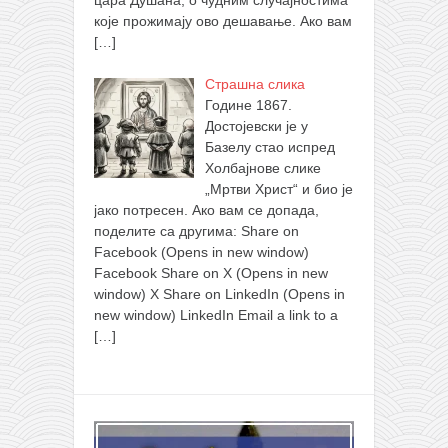
цара Душана, о чудним случајностима
које прожимају ово дешавање. Ако вам
[…]
Страшна слика
Године 1867.
Достојевски је у
Базелу стао испред
Холбајнове слике
„Мртви Христ“ и био је
јако потресен. Ако вам се допада,
поделите са другима: Share on
Facebook (Opens in new window)
Facebook Share on X (Opens in new
window) X Share on LinkedIn (Opens in
new window) LinkedIn Email a link to a
[…]