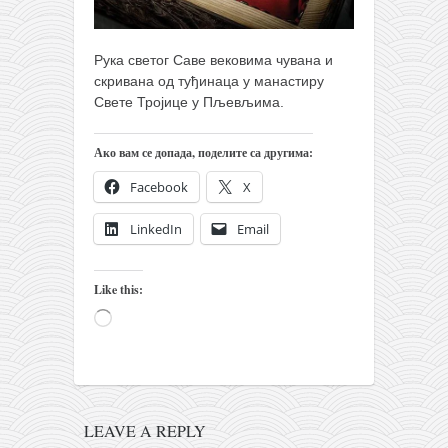
православље
забрањена историја
Рука светог Саве вековима чувана и
ћирилица
скривана од туђинаца у манастиру
Свете Тројице у Пљевљима.
породичне приче
прота Воја
Ако вам се допада, поделите са другима:
уместо твитера
Facebook
X
календар српски
LinkedIn
Email
азбуки и књиге
Окинава карате
Like this:
најновије на блогу
Loading…
моје белешке
историја каратеа
бубиши
LEAVE A REPLY
карате