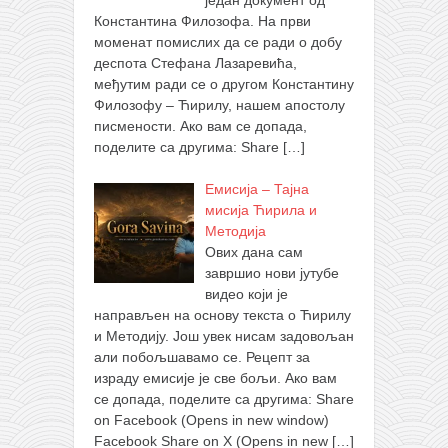
један документ од
Константина Филозофа. На први
моменат помислих да се ради о добу
деспота Стефана Лазаревића,
међутим ради се о другом Константину
Филозофу – Ћирилу, нашем апостолу
писмености. Ако вам се допада,
поделите са другима: Share
[…]
Емисија – Тајна
мисија Ћирила и
Методија
Ових дана сам
завршио нови јутубе
видео који је
направљен на основу текста о Ћирилу
и Методију. Још увек нисам задовољан
али побољшавамо се. Рецепт за
израду емисије је све бољи. Ако вам
се допада, поделите са другима: Share
on Facebook (Opens in new window)
Facebook Share on X (Opens in new
[…]