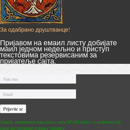
За одабрано друштванце!
Пријавом на емаил листу добијате
маил једном недељно и приступ
текстовима резервисаним за
пријатеље сајта.
Prijavite se
Хвала, проверите ваш inbox (или SPAM folder) и кликните на
линк да потврдите вашу пријаву.