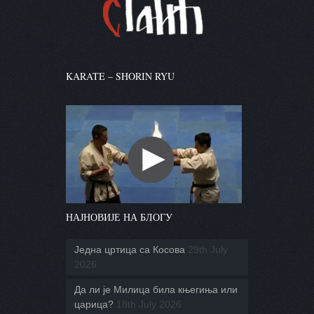
KARATE – SHORIN RYU
НАЈНОВИЈЕ НА БЛОГУ
Једна цртица са Косова
29th July
2026
Да ли је Милица била књегиња или
царица?
18th July 2026