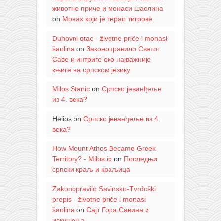
животне приче и монаси шаолина
on
Монах који је терао тигрове
Duhovni otac - životne priče i monasi
šaolina
on
Законоправило Светог
Саве и интриге око најважније
књиге на српском језику
Milos Stanic
on
Српско јеванђеље
из 4. века?
Helios
on
Српско јеванђеље из 4.
века?
How Mount Athos Became Greek
Territory? - Milos.io
on
Последњи
српски краљ и краљица
Zakonopravilo Savinsko-Tvrdoški
prepis - životne priče i monasi
šaolina
on
Сајт Гора Савина и
искушења