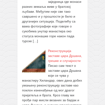
заједница где монаси
разних земаља живе у братској
љубави. Међутим није све тако
савршено и у прошлости је било и
другачијих ситуација. Поделићу са
вама фотографије које говоре о
сукобима унутар манастира око
статуса монашке горе након пада
турске
[…]
Реконструкција
заставе цара Душана,
грешке и случајности
Писао сам текст о
застави цара Душана
који се чува у
манастиру Хиландар, ових дана добих
умањену реконструкцију заставе као
поклон изненађење од мог драгог
пријатеља и брата. Кроз главу ми
прође пар мисли везаних за барјак и