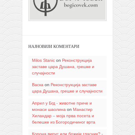
НАЈНОВИЈИ КОМЕНТАРИ
Milos Stanic
on
Реконструкција
заставе цара Душана, грешке и
случајности
Васка
on
Реконструкција заставе
цара Душана, грешке и случајности
Април у Бгд - животне приче и
монаси шаолина
on
Манастир
Хиландар – моја прва посета и
белешке из Богородичиног врта
Корона вирус или божији гласник? -