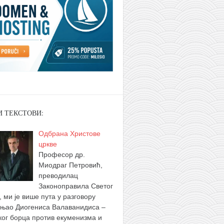
И ТЕКСТОВИ:
Одбрана Христове
цркве
Професор др.
Миодраг Петровић,
преводилац
Законоправила Светог
, ми је више пута у разговору
њао Диогениса Валаванидиса –
ког борца против екуменизма и