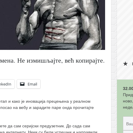
мена. Не измишљајте, већ копирајте.
nkedIn
Email
32.0
Прид
ново
ртап и како је иновација прецењена у реалном
неде
посао на вебу и зарадите паре онда прочитајте
ете да сам серијски предузетник. До сада сам
на интернету. Неки су били успешни и направили