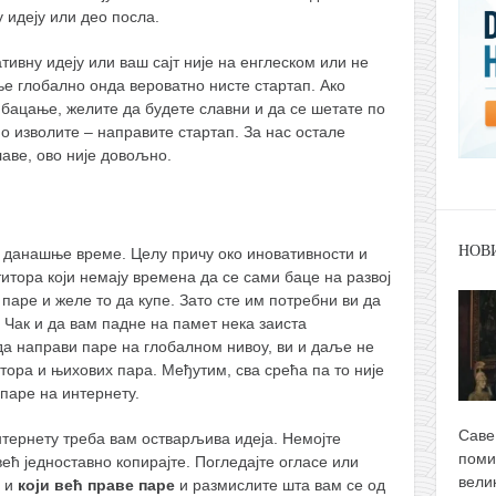
у идеју или део посла.
ивну идеју или ваш сајт није на енглеском или не
е глобално онда вероватно нисте стартап. Ако
 бацање, желите да будете славни и да се шетате по
 изволите – направите стартап. За нас остале
лаве, ово није довољно.
НОВ
у данашње време. Целу причу око иновативности и
итора који немају времена да се сами баце на развој
 паре и желе то да купе. Зато сте им потребни ви да
”. Чак и да вам падне на памет нека заиста
да направи паре на глобалном нивоу, ви и даље не
итора и њихових пара. Међутим, сва срећа па то није
паре на интернету.
Саве
нтернету треба вам остварљива идеја. Немојте
поми
ћ једноставно копирајте. Погледајте огласе или
вели
у и
који већ праве паре
и размислите шта вам се од