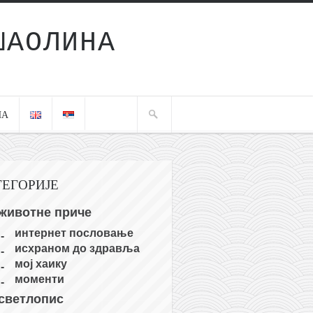
ШАОЛИНА
ЧА
ТЕГОРИЈЕ
животне приче
интернет пословање
исхраном до здравља
мој хаику
моменти
светлопис