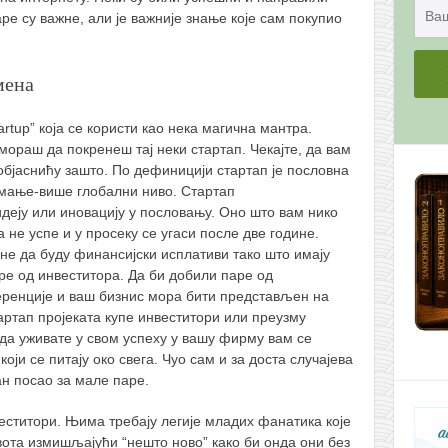
ре су важне, али је важније знање које сам покупио
мена
rtup” која се користи као нека магична мантра.
ораш да покренеш тај неки стартап. Чекајте, да вам
 објаснићу зашто. По дефиницији стартап је пословна
а мање-више глобални ниво. Стартап
еју или иновацију у пословању. Оно што вам нико
 не успе и у просеку се угаси после две године.
не да буду финансијски исплативи тако што имају
аре од инвеститора. Да би добили паре од
еренције и ваш бизнис мора бити представљен на
тартап пројеката купе инвеститори или преузму
 да уживате у свом успеху у вашу фирму вам се
оји се питају око свега. Чуо сам и за доста случајева
ан посао за мале паре.
еститори. Њима требају легије младих фанатика које
вота измишљајући “нешто ново” како би онда они без