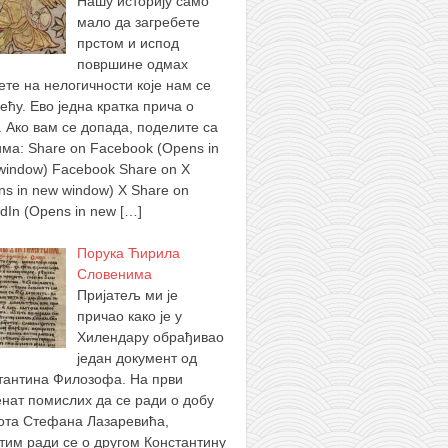
Нашу историју само
мало да загребете
прстом и испод
површине одмах
ете на нелогичности које нам се
ећу. Ево једна кратка прича о
. Ако вам се допада, поделите са
има: Share on Facebook (Opens in
window) Facebook Share on X
ns in new window) X Share on
edIn (Opens in new
[…]
Порука Ћирила
Словенима
Пријатељ ми је
причао како је у
Хилендару обрађивао
један документ од
тантина Филозофа. На први
нат помислих да се ради о добу
ота Стефана Лазаревића,
тим ради се о другом Константину