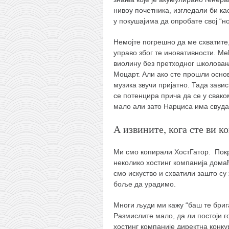
нивоу почетника, изгледали би к
у покушајима да опробате свој “н
Немојте погрешно да ме схватите
управо због те иновативности. Ме
виолину без претходног школовањ
Моцарт. Али ако сте прошли осно
музика звучи пријатно. Тада зави
се потенцира прича да се у свако
мало али зато Нарциса има свуда.
А извините, кога сте ви к
Ми смо копирали ХостГатор. По
неколико хостинг компанија домаћ
смо искуство и схватили зашто су 
боље да урадимо.
Многи људи ми кажу “баш те брига 
Размислите мало, да ли постоји г
хостинг компаније директна конкур