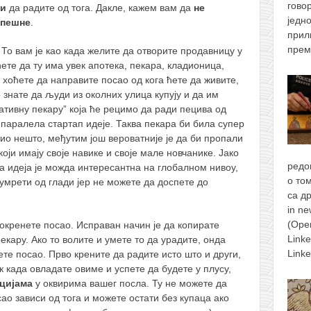
гово
ли
да радите од тога. Дакле, кажем вам да
не
једн
спешне
.
прил
прем
То вам је као када желите да отворите продавницу у
те да ту има увек апотека, пекара, кладионица,
 хоћете да направите посао од кога ћете да живите,
знате да људи из околних улица купују и да им
ативну пекару” која ће рецимо да ради пецива од
е паралела стартап идеје. Таква пекара би била супер
упио нешто, међутим још вероватније је да би пропали
који имају своје навике и своје мале новчанике. Јако
редо
ша идеја је можда интересантна на глобалном нивоу,
о то
 умрети од глади јер не можете да доспете до
са д
in n
(Ope
кренете посао. Исправан начин је да копирате
Link
екару. Ако то волите и умете то да урадите, онда
Link
ете посао. Прво крените да радите исто што и други,
к када овладате овиме и успете да будете у плусу,
цијама
у оквирима вашег посла. Ту не можете да
сао зависи од тога и можете остати без купаца ако