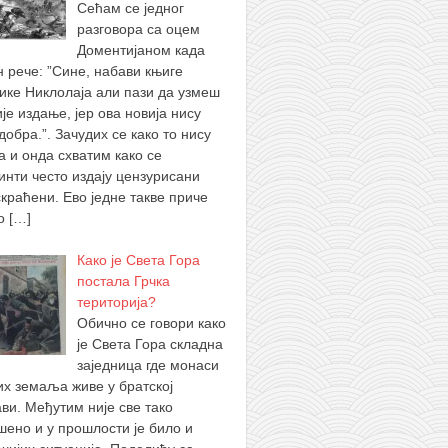
Сећам се једног
разговора са оцем
Доментијаном када
н рече: ”Сине, набави књиге
ике Никлолаја али пази да узмеш
је издање, јер ова новија нису
добра.”. Зачудих се како то нису
а и онда схватим како се
инти често издају цензурисани
скраћени. Ево једне такве приче
 о
[…]
Како је Света Гора
постала Грчка
територија?
Обично се говори како
је Света Гора складна
заједница где монаси
их земаља живе у братској
ви. Међутим није све тако
шено и у прошлости је било и