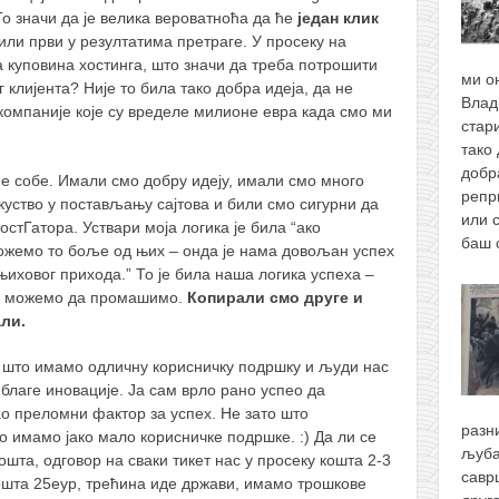
о значи да је велика вероватноћа да ће
један клик
или први у резултатима претраге. У просеку на
а куповина хостинга, што значи да треба потрошити
ми о
 клијента? Није то била тако добра идеја, да не
Влад
омпаније које су вределе милионе евра када смо ми
стари
тако 
добр
ће собе. Имали смо добру идеју, имали смо много
репр
уство у постављању сајтова и били смо сигурни да
или 
тГатора. Уствари моја логика је била “ако
баш
ожемо то боље од њих – онда је нама довољан успех
иховог прихода.” То је била наша логика успеха –
не можемо да промашимо.
Копирали смо друге и
ли.
 што имамо одличну корисничку подршку и људи нас
т благе иновације. Ја сам врло рано успео да
о преломни фактор за успех. Не зато што
разн
 имамо јако мало корисничке подршке. :) Да ли се
љуба
та, одговор на сваки тикет нас у просеку кошта 2-3
савр
кошта 25еур, трећина иде држави, имамо трошкове