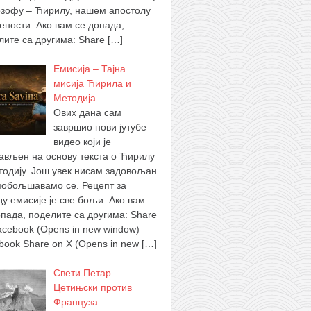
зофу – Ћирилу, нашем апостолу
ености. Ако вам се допада,
лите са другима: Share
[…]
Емисија – Тајна
мисија Ћирила и
Методија
Ових дана сам
завршио нови јутубе
видео који је
ављен на основу текста о Ћирилу
тодију. Још увек нисам задовољан
побољшавамо се. Рецепт за
ду емисије је све бољи. Ако вам
опада, поделите са другима: Share
acebook (Opens in new window)
book Share on X (Opens in new
[…]
Свети Петар
Цетињски против
Француза