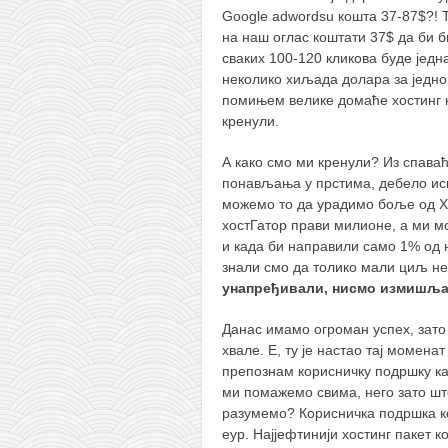
Google adwordsu кошта 37-87$?! Т
на наш оглас коштати 37$ да би б
сваких 100-120 кликова буде једн
неколико хиљада долара за једног
помињем велике домаће хостинг к
кренули.
А како смо ми кренули? Из спава
понављања у прстима, дебело иск
можемо то да урадимо боље од Хос
хостГатор прави милионе, а ми м
и када би направили само 1% од њ
знали смо да толико мали циљ 
унапређивали, нисмо измишља
Данас имамо огроман успех, зато
хвале. Е, ту је настао тај момена
препознам корисничку подршку ка
ми помажемо свима, него зато што
разумемо? Корисничка подршка кош
еур. Најјефтинији хостинг пакет 