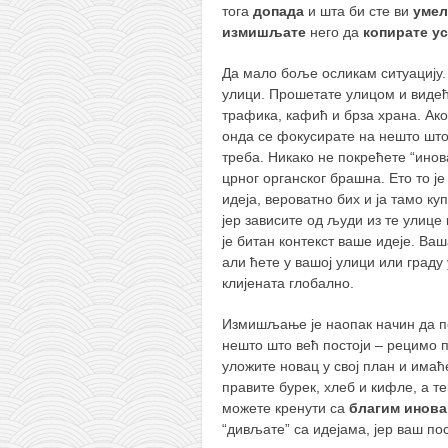
тога
допада
и шта би сте ви
уме
измишљате
него да
копирате
у
Да мало боље осликам ситуацију. 
улици. Прошетате улицом и видеће
трафика, кафић и брза храна. Ако
онда се фокусирате на нешто што 
треба. Никако не покрећете “инов
црног органског брашна. Ето то ј
идеја, вероватно бих и ја тамо к
јер зависите од људи из те улице 
је битан контекст ваше идеје. Ва
али ћете у вашој улици или граду
клијената глобално.
Измишљање је наопак начин да по
нешто што већ постоји – рецимо п
уложите новац у свој план и имаћ
правите бурек, хлеб и кифле, а те
можете кренути са
благим инова
“дивљате” са идејама, јер ваш по