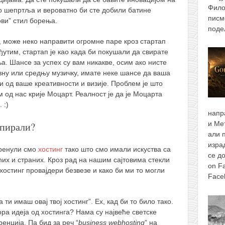
Фило
ао шепртља и вероватно би сте добили батине
писм
ови” стил борења.
поде
, може неко направити огромне паре кроз стартап
ђутим, стартап је као када би покушали да свирате
а. Шансе за успех су вам никакве, осим ако нисте
вну или средњу музичку, имате неке шансе да ваша
си од ваше креативности и визије. Проблем је што
м од нас крије Моцарт. Реалност је да је Моцарта
 :)
напр
и Ме
опирали?
али 
изра
кренули смо
хостинг
тако што смо имали искуства са
се д
их и страних. Кроз рад на нашим сајтовима стекли
on F
хостинг провајдери безвезе и како би ми то могли
Face
ти имаш овај твој хостинг”. Ех, кад би то било тако.
ора идеја од хостинга? Нама су највеће светске
енција. Па бид за реч “
business webhosting
” на