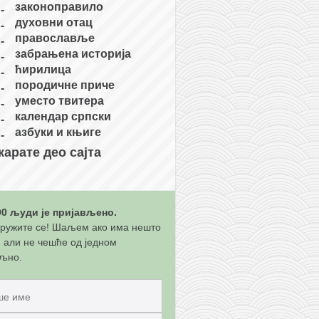
законоправило
духовни отац
православље
забрањена историја
ћирилица
породичне приче
уместо твитера
календар српски
азбуки и књиге
карате део сајта
00 људи је пријављено.
ружите се! Шаљем ако има нешто
, али не чешће од једном
љно.