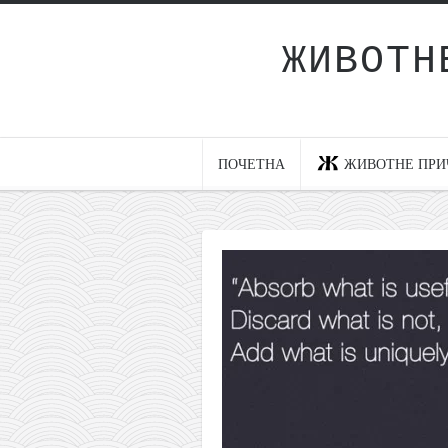
ЖИВОТН
Почетна
Животне приче
најновије на блогу
ПОЧЕТНА
ЖИВОТНЕ ПРИ
интернет пословање
исхраном до здравља
мој хаику
моменти и места
бонус садржај
светлопис
законоправило
духовни отац