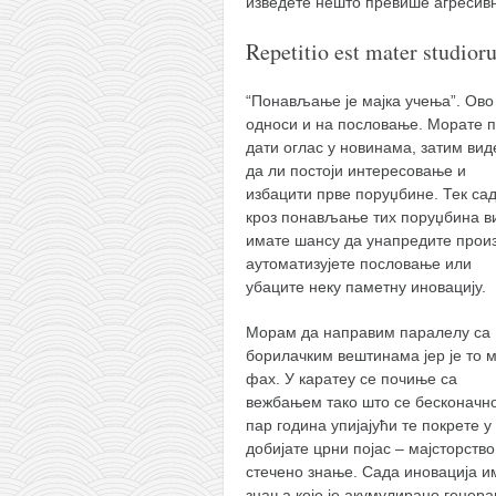
изведете нешто превише агресивн
Repetitio est mater studior
“Понављање је мајка учења”. Ово
односи и на пословање. Морате 
дати оглас у новинама, затим вид
да ли постоји интересовање и
избацити прве поруџбине. Тек са
кроз понављање тих поруџбина в
имате шансу да унапредите произ
аутоматизујете пословање или
убаците неку паметну иновацију.
Морам да направим паралелу са
борилачким вештинама јер је то м
фах. У каратеу се почиње са
вежбањем тако што се бесконачн
пар година упијајући те покрете у
добијате црни појас – мајсторств
стечено знање. Сада иновација и
знања које је акумулирано генера