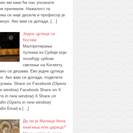
рио ми како ће нас упознати
ом приликом. Нажалост та
ика се није десила и професор је
инуо. Ако вам се допада,
[…]
Једна цртица са
Косова
Малтретирање
путника из Србије који
посећују србске
светиње на Космету
вно се дешава. Ево једне цртице
ме. Ако вам се допада, поделите
ругима: Share on Facebook (Opens
ew window) Facebook Share on X
ns in new window) X Share on
edIn (Opens in new window)
edIn Email a
[…]
Да ли је Милица била
књегиња или царица?