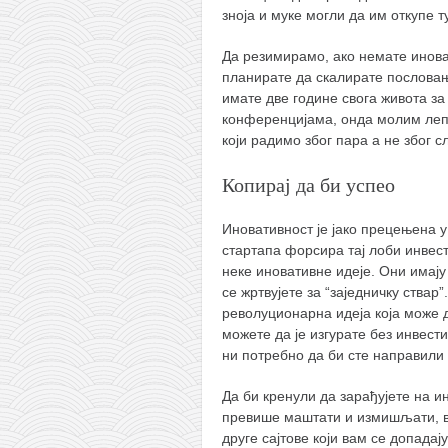
снимци наступа
зноја и муке могли да им откупе т
галерија клуба
Да резимирамо, ако немате иноват
чланарина
планирате да скалирате пословањ
имате две године свога живота за
контакт
конференцијама, онда молим лепо
бесплатна е-књига
који радимо због пара а не због с
термини тренинга
Копирај да би успео
моја прича
Иновативност је јако прецењена 
моја прича
стартапа форсира тај лоби инвест
фотке
неке иновативне идеје. Они имају
се жртвујете за “заједничку ствар
контакт
револуционарна идеја која може 
можете да је изгурате без инвест
ни потребно да би сте направили 
Да би кренули да зарађујете на и
превише маштати и измишљати, ве
друге сајтове који вам се допадај