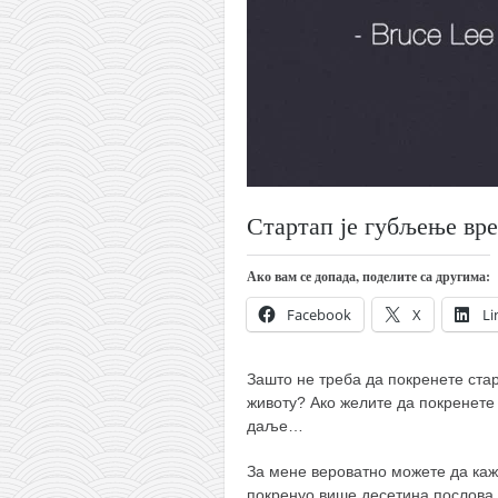
православље
забрањена историја
ћирилица
породичне приче
прота Воја
уместо твитера
Стартап је губљење вре
календар српски
азбуки и књиге
Ако вам се допада, поделите са другима:
Окинава карате
Facebook
X
Li
најновије на блогу
моје белешке
Зашто не треба да покренете ста
животу? Ако желите да покренете 
историја каратеа
даље…
бубиши
За мене вероватно можете да каж
карате
покренуо више десетина послова 