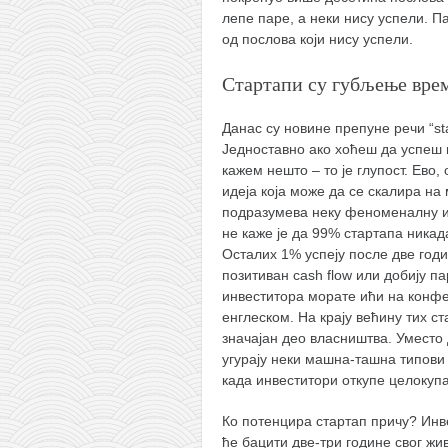
лепе паре, а неки нису успели. Па
кихон
од послова који нису успели.
наиханчи
Стартапи су губљење вре
кушанку
пасаи
Данас су новине препуне речи “sta
Једноставно ако хоћеш да успеш м
темашивари
кажем нешто – то је глупост. Ево,
кобудо
идеја која може да се скалира н
подразумева неку феноменалну ид
нунчаку
не каже је да 99% стартапа никада
бо
Осталих 1% успеју после две годи
позитиван cash flow или добију п
тонфа
инвеститора морате ићи на конф
саи
енглеском. На крају већину тих с
значајан део власништва. Уместо
тимбеи рочин
угурају неки машна-ташна типови к
када инвеститори откупе целокуп
тсунами дојо
програм
Ко потенцира стартап причу? Инв
ће бацити две-три године свог жи