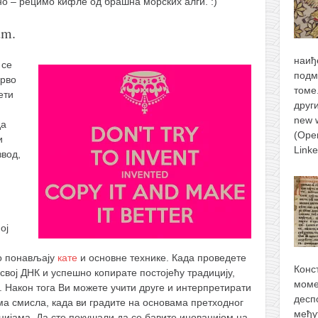
о – рецимо кифле од брашна морских алги. :)
um.
наиђ
 се
подм
прво
томе
ети
друг
new 
да
(Ope
и
Link
вод,
ој
о понављају
кате
и основне технике. Када проведете
Конс
 свој ДНК и успешно копирате постојећу традицију,
моме
о. Након тога Ви можете учити друге и интерпретирати
десп
ма смисла, када ви градите на основама претходног
међу
цијама. Да сте покушали да се бавите иновацијом на