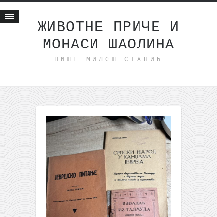
ЖИВОТНЕ ПРИЧЕ И
МОНАСИ ШАОЛИНА
Почетна
ПИШЕ МИЛОШ СТАНИЋ
Животне приче
најновије на блогу
интернет пословање
исхраном до здравља
мој хаику
моменти и места
бонус садржај
светлопис
законоправило
духовни отац