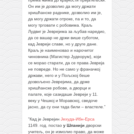
према њима до крајности пријатељски.
Он им је дозволио да могу држати
хришћанске раднике, дозволио им је,
да могу држати отроке, па и то, да
могу трговати с робовима. Краљ
Лудвиг је Јеврејима за љубав наредио,
да се вашар не држи више суботом,
кад Јевреји славе, но у друге дане.
Краљ је наименовао и нарочитог
чиновника (Магистер Јудеорум), који
се морао старати, да се права Јевреја
не повреде. Но не само у франачкој
држави, него и у Пољској беше
дозвољено Јеврејима, да држе
хришћанске робове, а дворци и
палате, које сазидаше Јевреји у 11.
веку у Чешкој и Моравској, сведоче
јасно, да су они тада били – властеле.”
”Кад је Јеврејин
Јехуда-Ибн-Ерса
1149. год. постао
у Шпанији
дворски
учитељ, он је измолио право, да може