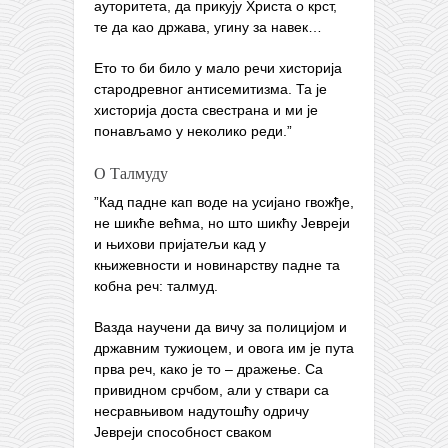
ауторитета, да прикују Христа о крст,
те да као држава, угину за навек…
Ето то би било у мало речи хисторија
стародревног антисемитизма. Та је
хисторија доста свестрана и ми је
понављамо у неколико реди.”
О Талмуду
”Кад падне кап воде на усијано гвожђе,
не шикће већма, но што шикћу Јевреји
и њихови пријатељи кад у
књижевности и новинарству падне та
кобна реч: талмуд.
Вазда научени да вичу за полицијом и
државним тужиоцем, и овога им је пута
прва реч, како је то – дражење. Са
привидном срчбом, али у ствари са
несравњивом надутошћу одричу
Јевреји способност сваком