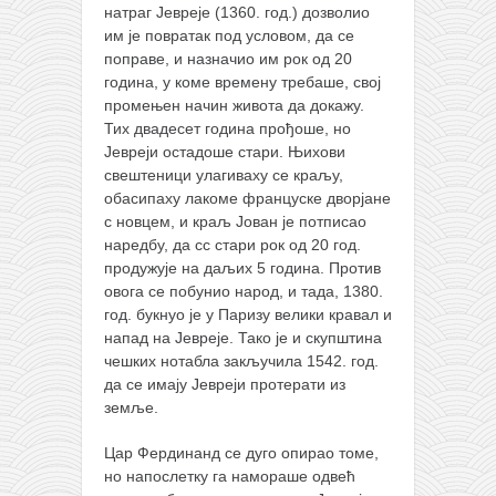
натраг Јевреје (1360. год.) дозволио
им је повратак под условом, да се
поправе, и назначио им рок од 20
година, у коме времену требаше, свој
промењен начин живота да докажу.
Тих двадесет година прођоше, но
Јевреји остадоше стари. Њихови
свештеници улагиваху се краљу,
обасипаху лакоме француске дворјане
с новцем, и краљ Јован је потписао
наредбу, да сс стари рок од 20 год.
продужује на даљих 5 година. Против
овога се побунио народ, и тада, 1380.
год. букнуо је у Паризу велики кравал и
напад на Јевреје. Тако је и скупштина
чешких нотабла закључила 1542. год.
да се имају Јевреји протерати из
земље.
Цар Фердинанд се дуго опирао томе,
но напослетку га намораше одвећ