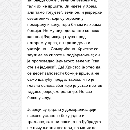
“али их не вршите. Ви идете у Храм,
али тамо тргујете”, вели он, и јеврејске
свештенике, који су огрезли у
неморалу и калу, тера бичем из храма
божијег. Њему није доста што се неко
као онај Фарисејац грува пред
олтаром у прса; он тражи дела и
указује на – Самарићана. Христос се
заузима за сироте и подјармљене; он
је проповедао једнакост, велећи: “сви
сте ви једнаки”. Да! Христос је хтео да
се десет заповести божије врше, а не
само шапућу пред олтаром, и то је
главна основа због које је устао против
тадање јеврејске религије. Но све
беше узалуд.
Јевреји су грцали у деморализацији;
њихове установе беху јадне и
траљаве, закони лоши, а на ђубрадма
не ничу њежни цветови, па ма их по