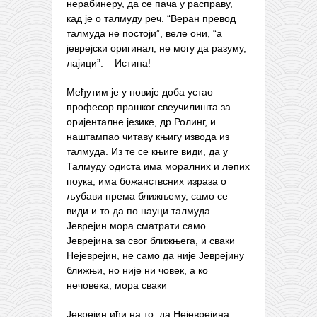
нерабинеру, да се пача у расправу,
кад је о талмуду реч. “Веран превод
талмуда не постоји”, веле они, “а
јеврејски оригинал, не могу да разуму,
лајици”. – Истина!
Међутим је у новије доба устао
професор прашког свеучилишта за
оријенталне језике, др Ролинг, и
наштампао читаву књигу извода из
талмуда. Из те се књиге види, да у
Талмуду одиста има моралних и лепих
поука, има божанствсних израза о
љубави према ближњему, само се
види и то да по науци талмуда
Јеврејин мора сматрати само
Јеврејина за свог ближњега, и сваки
Нејеврејин, не само да није Јеврејину
ближњи, но није ни човек, а ко
нечовека, мора сваки
Јеврејин ићи на то, да Нејеврејина