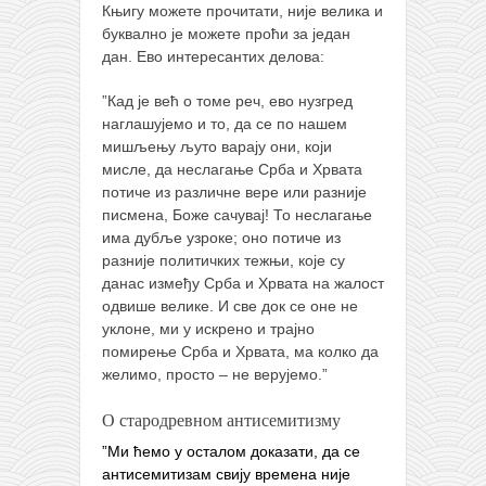
Књигу можете прочитати, није велика и
буквално је можете проћи за један
дан. Ево интересантих делова:
”Кад је већ о томе реч, ево нузгред
наглашујемо и то, да се по нашем
мишљењу љуто варају они, који
мисле, да неслагање Срба и Хрвата
потиче из различне вере или разније
писмена, Боже сачувај! То неслагање
има дубље узроке; оно потиче из
разније политичких тежњи, које су
данас између Срба и Хрвата на жалост
одвише велике. И све док се оне не
уклоне, ми у искрено и трајно
помирење Срба и Хрвата, ма колко да
желимо, просто – не верујемо.”
О стародревном антисемитизму
”Ми ћемо у осталом доказати, да се
антисемитизам свију времена није