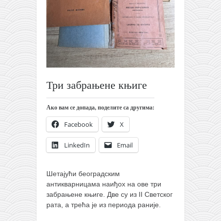
православље
забрањена историја
ћирилица
породичне приче
прота Воја
Три забрањене књиге
уместо твитера
календар српски
Ако вам се допада, поделите са другима:
азбуки и књиге
Facebook
X
Окинава карате
LinkedIn
Email
најновије на блогу
моје белешке
Шетајући београдским
историја каратеа
антикварницама наиђох на ове три
забрањене књиге. Две су из II Светског
бубиши
рата, а трећа је из периода раније.
карате