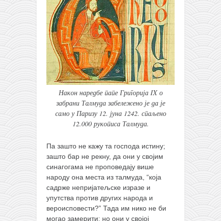
Након наредбе папе Григорија IX о
забрани Талмуда забележено је да је
само у Паризу 12. јуна 1242. спаљено
12.000 рукописа Талмуда.
Па зашто не кажу та господа истину;
зашто бар не рекну, да они у својим
синагогама не проповедају више
народу она места из талмуда, “која
садрже непријатељске изразе и
упутства против других народа и
вероисповести?” Тада им нико не би
могао замерити; но они у својој