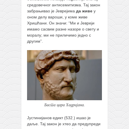
средовечног антисемитизма. Тај закон
забрањивао је Јеврејима
да живе
у
оном делу вароши, у коме живе
Хришћани. Он значи: “Ми и Јевреји
имамо сасвим разне назоре о свету и
моралу; ми не приличимо једно с
другим”.
Биста цара Хадријана.
Јустинијанов едикт (532.) ишао је
даље. Тај закон је хтео да предупреди