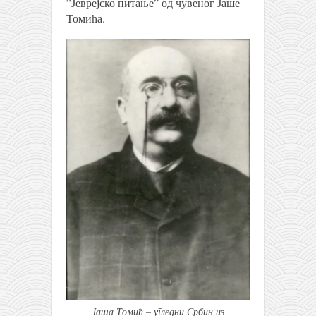
”Јеврејско питање” од чувеног Јаше
Томића.
Јаша Томић – угледни Србин из