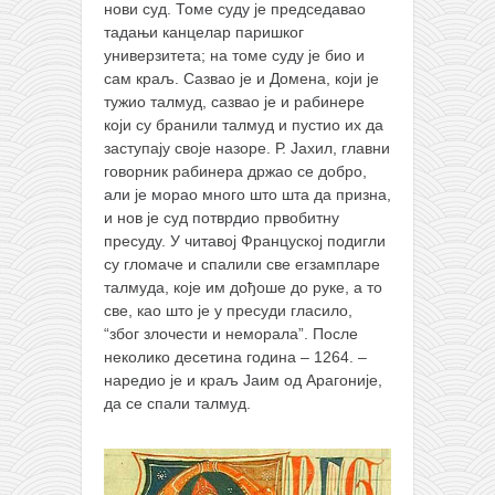
нови суд. Томе суду је председавао
тадањи канцелар паришког
универзитета; на томе суду је био и
сам краљ. Сазвао је и Домена, који је
тужио талмуд, сазвао је и рабинере
који су бранили талмуд и пустио их да
заступају своје назоре. Р. Јахил, главни
говорник рабинера држао се добро,
али је морао много што шта да призна,
и нов је суд потврдио првобитну
пресуду. У читавој Француској подигли
су гломаче и спалили све егзампларе
талмуда, које им дођоше до руке, а то
све, као што је у пресуди гласило,
“због злочести и неморала”. После
неколико десетина година – 1264. –
наредио је и краљ Јаим од Арагоније,
да се спали талмуд.