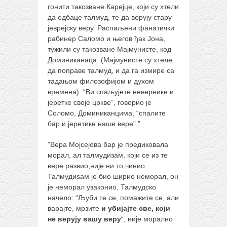
гонити такозване Карејце, који су хтели
да одбаце талмуд, те да верују стару
јеврејску веру. Распаљени фанатички
рабинер Саломо и његов ђак Јона,
тужили су такозване Мајмунисте, код
Доминиканаца. (Мајмунисте су хтеле
да поправе талмуд, и да га измире са
тадањом филозофијом и духом
времена). “Ви спаљујете невернике и
јеретке своје цркве”, говорио је
Соломо, Доминиканцима, “спалите
бар и јеретике наше вере”.”
”Вера Мојсејова бар је предиковала
морал, ал талмудизам, који се из те
вере развио,није ни то чинио.
Талмудиѕам је био ширио неморал, он
је неморал узаконио. Талмудско
начело: “Љуби те се; помажите се, али
варајте, мрзите
и убијајте све, који
не верују вашу веру
“, није морално