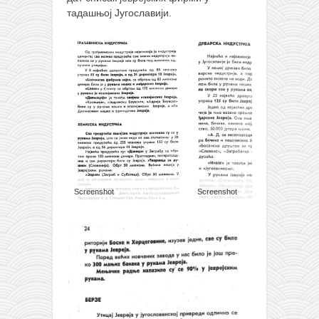
тадашњој Југославији.
Screenshot
Screenshot