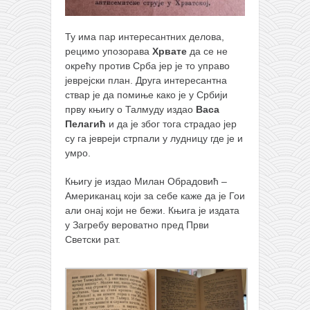
Ту има пар интересантних делова,
рецимо упозорава
Хрвате
да се не
окрећу против Срба јер је то управо
јеврејски план. Друга интересантна
ствар је да помиње како је у Србији
прву књигу о Талмуду издао
Васа
Пелагић
и да је због тога страдао јер
су га јевреји стрпали у лудницу где је и
умро.
Књигу је издао Милан Обрадовић –
Американац који за себе каже да је Гои
али онај који не бежи. Књига је издата
у Загребу вероватно пред Први
Светски рат.