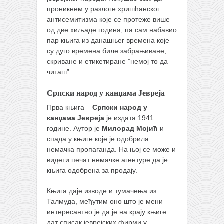
снимци наступа
проникнем у разлоге хришћанског
галерија клуба
антисемитизма које се протеже више
од две хиљаде година, па сам набавио
чланарина
пар књига из данашњег времена које
контакт
су дуго времена биле забрањиване,
скриване и етикетиране ”немој то да
бесплатна е-књига
читаш”.
термини тренинга
Српски народ у канџама Јевреја
моја прича
Прва књига –
Српски народ у
моја прича
канџама Јевреја
је издата 1941.
године. Аутор је
Милорад Мојић
и
фотке
спада у књиге које је одобрила
контакт
немачка пропаганда. На њој се може и
видети печат немачке агентуре да је
књига одобрена за продају.
Књига даје изводе и тумачења из
Талмуда, међутим оно што је мени
интересантно је да је на крају књиге
дат списак јеврејских фирми у