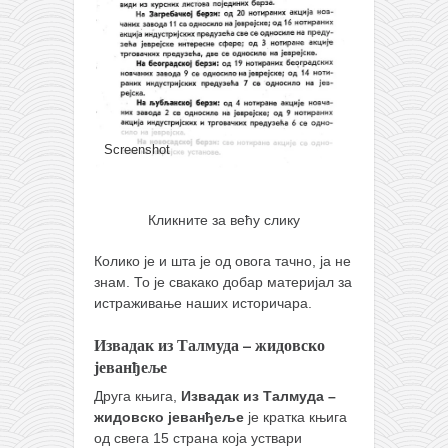
Screenshot
Screenshot
Кликните за већу слику
Колико је и шта је од овога тачно, ја не
знам. То је свакако добар материјал за
истраживање наших историчара.
Извадак из Талмуда – жидовско
јеванђеље
Друга књига,
Извадак из Талмуда –
жидовско јеванђеље
је кратка књига
од свега 15 страна која уствари