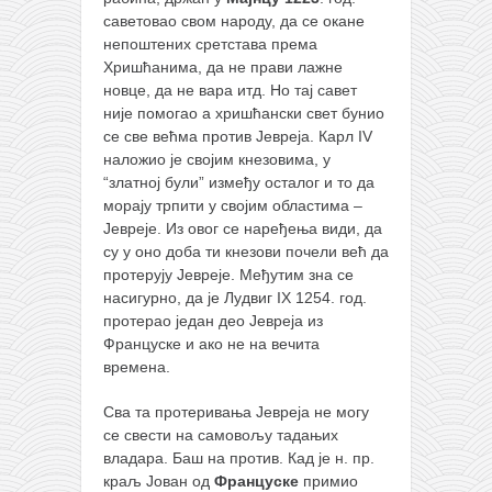
саветовао свом народу, да се окане
непоштених сретстава према
Хришћанима, да не прави лажне
новце, да не вара итд. Но тај савет
није помогао а хришћански свет бунио
се све већма против Јевреја. Карл IV
наложио је својим кнезовима, у
“златној були” између осталог и то да
морају трпити у својим областима –
Јевреје. Из овог се наређења види, да
су у оно доба ти кнезови почели већ да
протерују Јевреје. Међутим зна се
насигурно, да је Лудвиг IX 1254. год.
протерао један део Јевреја из
Француске и ако не на вечита
времена.
Сва та протеривања Јевреја не могу
се свести на самовољу тадањих
владара. Баш на против. Кад је н. пр.
краљ Јован од
Француске
примио