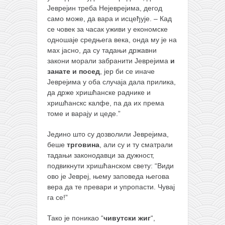
Јеврејин треба Нејеврејима, дегод
само може, да вара и исцеђује. – Кад
се човек за часак уживи у економске
одношаје средњега века, онда му је на
мах јасно, да су тадањи државни
закони морали забранити Јеврејима
и
занате и посед
, јер би се иначе
Јеврејима у оба случаја дала прилика,
да држе хришћанске раднике и
хришћанскс калфе, па да их према
томе и варају и цеде.”
Једино што су дозволили Јеврејима,
беше
трговина
, али су и ту сматрали
тадањи законодавци за дужност,
подвикнути хришћанском свету: “Види
ово је Јевреј, њему заповеда његова
вера да те превари и упропасти. Чувај
га се!”
Тако је поникао “
чивутски жиг
“,