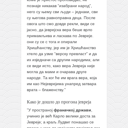
познаје никакав “изабрани народ”,
него су њему сви људи – једнаки, сви
су његова равноправна деца. После
овога што смо довде рекли, види се
јасно, да јеврејска вера беше врло
примамљива и ласкава по Јевреје.
они су се с тога и опирали
Хришћанству, јер им је Хришћанство
хтело да узме “верску превласт” и да
их изједначи са другим народима; али
се види исто, како вера Јевреја није
могла да мами и очарава друге
народе. Та ког ће им врага вера, која
им као Нејеврејима унапред затвара
врата – блаженству.”
Како је дошло до прогона јевреја
”У пространој
франачкој држави
,
учинио је већ Карло велики доста за
Јевреје; а краљ Лудвиг понашао се