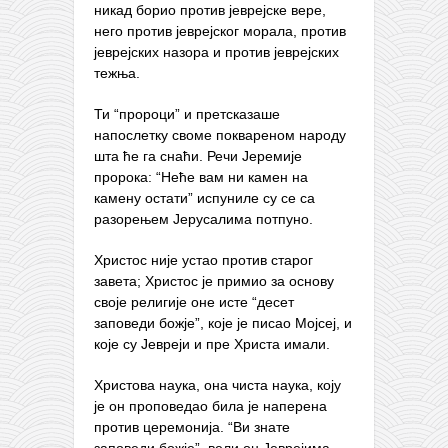
никад борио против јеврејске вере,
него против јеврејског морала, против
јеврејских назора и против јеврејских
тежња.
Ти “пророци” и претсказаше
напослетку своме поквареном народу
шта ће га снаћи. Речи Јеремије
пророка: “Неће вам ни камен на
камену остати” испуниле су се са
разорењем Јерусалима потпуно.
Христос није устао против старог
завета; Христос је примио за основу
своје религије оне исте “десет
заповеди божје”, које је писао Мојсеј, и
које су Јевреји и пре Христа имали.
Христова наука, она чиста наука, коју
је он проповедао била је наперена
против церемонија. “Ви знате
заповеди божје”, вели он Јеврејима,