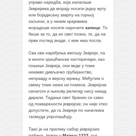
управо наредба, која налагаше
Јеврејима да морају носити једну жуту
или бојадисану закрпу на горњој
хаљини, а у неким крајевима
морадоше носити нарочите
капице
. То
беше за то, да их свет позна, те, да на
први поглед знаде, с ким има посла.
Сва ова наређења жигошу Јевреји, па
и многи хришћански хисторичари, као
гоњење Јевреја, они виде у томе
некакво дивљачко грубијанство,
неправду и верску мржњу. Међутим о
свему томе нема ни помена. Јеврејске
синагоге и њихову религију нису никад
дирали. Тадањи свет бранио се само
од покварености јеврејске; он није хтео
допустити, да га Јевреји по начелима
талмуда упропашћују.
Тако је на прилику сабор јеврејских
рабина, држан у
Мајнцу
1223
. год.