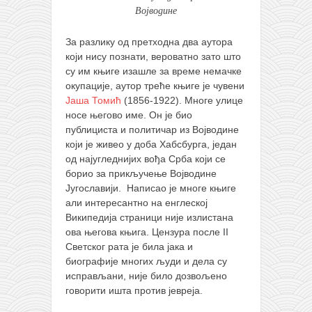
Војводине
За разлику од претходна два аутора
који нису познати, вероватно зато што
су им књиге изашле за време немачке
окупације, аутор треће књиге је чувени
Јаша Томић
(1856-1922). Многе улице
носе његово име. Он је био
публициста и политичар из Војводине
који је живео у доба Хабсбурга, један
од најугледнијих вођа Срба који се
борио за прикључење Војводине
Југославији. Написао је многе књиге
али интересантно на енглеској
Википедија страници није излистана
ова његова књига. Цензура после II
Светског рата је била јака и
биографије многих људи и дела су
исправљани, није било дозвољено
говорити ишта против јевреја.