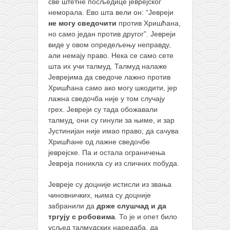
све штетне посљедице јеврејског
неморала. Ево шта вели он: “Јевреји
не могу сведочити
против Хришћана,
но само један против другог”. Јевреји
виде у овом опредељењу неправду,
али немају право. Нека се само сете
шта их учи талмуд. Талмуд налаже
Јеврејима да сведоче лажно против
Хришћана само ако могу шкодити, јер
лажна сведочба није у том случају
грех. Јевреји су тада обожавали
талмуд, они су гинули за њиме, и зар
Јустинијан није имао право, да сачува
Хришћане од лажне сведочбе
јеврејске. Па и остала ограничења
Јевреја поникла су из сличних побуда.
Јевреје су доцније истисли из звања
чиновничких, њима су доцније
забранили да
држе слушчад и да
тргују с робовима
. То је и опет било
усљед талмудских наредаба, да