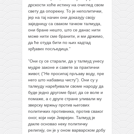
дрскости хоће истину на очиглед свом
свету да опорекну. То је неполитички,
јер на тај начин они доказују своју
заједницу са сваком тачком талмуда,
они бране нешто, што се данас нити
може нити сме бранити, и ми држимо,
да ће отуда бити по њих кадтад
хрђавих посљедица.”
”Они су се старали, да у талмуд унесу
мудре законе и савете за практични
живот, (“Не просипај прљаву воду, пре
него што набавиш чисту”). Они су у
талмуду наређивали своме народу да
буде једно другоме брат, да се воле и
помаже, а с друге стране уливали му
зверску мржњу против његових
политичких противника, против сваког
оног, који није Јеврејин. Талмуд је
дакле основао неку политичку
религију, он је у оном варварском добу