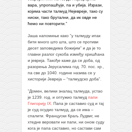
вара, упропашћује, па и убија. Изрази,
којима части талмуд Нејевреје, тако су
ниски, тако брутални, да ик овде не
ћемо ни повторити.”
Јаша напомиње како ”у талмуду ипак
бити много што шта, што се противи
десет заповедима божијим” и да је то
главни разлог сукоба између хришћана
и јевреја. Такође каже да се доба, од
разорења Јерусалима год. 70. пос. хр.,
па све до 1040. године назива се у
хисторији Јевреја – “талмудско доба”.
”Домен, велики зналац талмуда, устао
је 1239. год. и оптужио талмуд
папи
Глигорију IХ
. Папа је саставио суд и тај
је суд осудио талмуд, да се има –
спалити. Француски Краљ Лудвиг, не
хтедне веровати ни папи, ни оном суду
кога је папа саставио, но састави сам