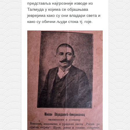
представља најгрозније изводе из
Талмуда у којима се објашњава
јеврејима како су они владари света и
како су обични људи стока тј. гоје.