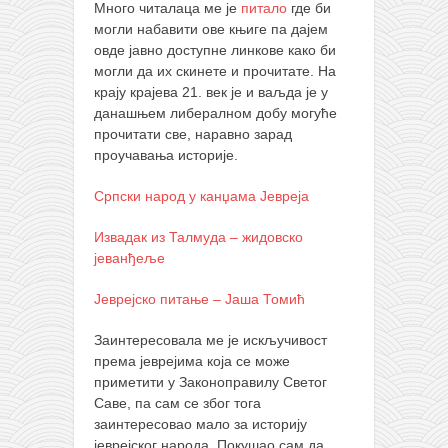
Много читалаца ме је
питало
где би
кихон
могли набавити ове књиге па дајем
овде јавно доступне линкове како би
наиханчи
могли да их скинете и прочитате. На
кушанку
крају крајева 21. век је и ваљда је у
данашњем либералном добу могуће
пасаи
прочитати све, наравно зарад
темашивари
проучавања историје.
кобудо
Српски народ у канџама Јевреја
нунчаку
Извадак из Талмуда – жидовско
бо
јеванђеље
тонфа
Јеврејско питање – Јаша Томић
саи
Заинтересовала ме је искључивост
тимбеи рочин
према јеврејима која се може
тсунами дојо
приметити у Законоправилу Светог
Саве, па сам се због тога
програм
заинтересовао мало за историју
јеврејског народа. Покушао сам да