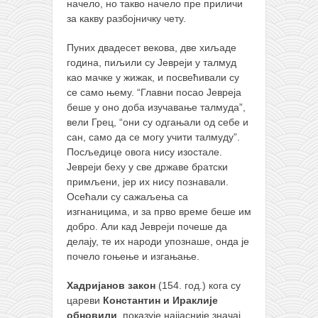
начело, но такво начело прe приличи
за какву разбојничку чeту.
Пуних двадесет векова, две хиљаде
година, пиљили су Јевреји у талмуд
као мачке у жижак, и посвећивали су
се само њему. “Главни посао Јевреја
беше у оно доба изучавање талмуда”,
вели Грец, “они су одгањали од себе и
сан, само да се могу учити талмуду”.
Посљедице овога нису изостале.
Јевреји беху у све државе братски
примљени, јер их нису познавали.
Осећали су сажаљења са
изгнаницима, и за прво време беше им
добро. Али кад Јевреји почеше да
делају, те их народи упознаше, онда је
почело гоњење и изгањање.
Хадријанов закон
(154. год.) кога су
цареви
Константин и Ираклије
обновили
, показује најјасније значај