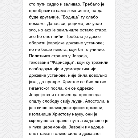
сто пути садио и заливао. Требало је
преобразити само земљиште, па да
буде другачије. “Водица” ту слабо
помаже. Данас си, рецимо, исчупао
зло, но ако је земљиште остало старо,
зло ће опет нићи. Требало је дакле
оборити јеврејске државне установе;
но не беше никога, који би то учинио.
Политичка странка у Јевреја,
такозвани “Фарисејци”, који су тражили
слободоумније и демократичније
државне установе, није била довољно
јака, да продре. Христос се био латио
гигантског посла, он се одрекао
Јеврејства и отпочео да проповеда
општу слободу свију људи. Апостоли, а
још више великодостојници црквени,
изопачише Христову науку, они је
скренуше са правог пута а задавише је
у пуке церемоније. Јевреји имадоше
опет таман толико силе и државног