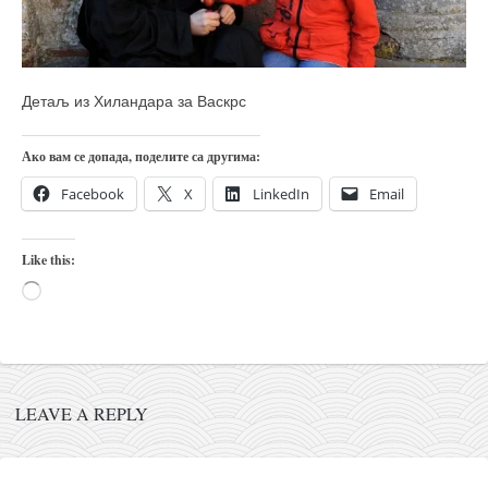
православље
забрањена историја
ћирилица
Детаљ из Хиландара за Васкрс
породичне приче
прота Воја
Ако вам се допада, поделите са другима:
уместо твитера
Facebook
X
LinkedIn
Email
календар српски
азбуки и књиге
Like this:
Loading…
Окинава карате
најновије на блогу
моје белешке
историја каратеа
LEAVE A REPLY
бубиши
карате