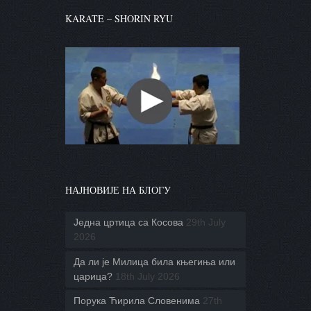
KARATE – SHORIN RYU
НАЈНОВИЈЕ НА БЛОГУ
Једна цртица са Косова
29th July
2026
Да ли је Милица била књегиња или
царица?
18th July 2026
Порука Ћирила Словенима
27th