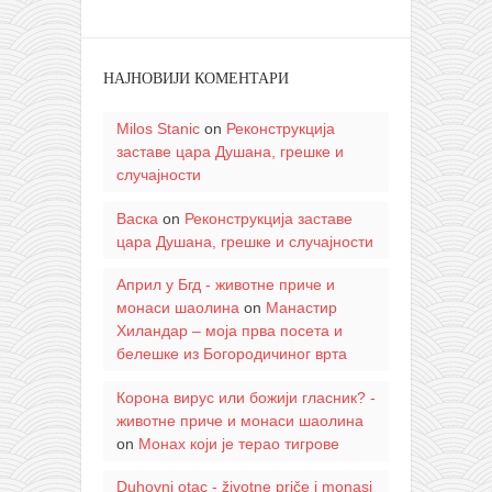
НАЈНОВИЈИ КОМЕНТАРИ
Milos Stanic
on
Реконструкција
заставе цара Душана, грешке и
случајности
Васка
on
Реконструкција заставе
цара Душана, грешке и случајности
Април у Бгд - животне приче и
монаси шаолина
on
Манастир
Хиландар – моја прва посета и
белешке из Богородичиног врта
Корона вирус или божији гласник? -
животне приче и монаси шаолина
on
Монах који је терао тигрове
Duhovni otac - životne priče i monasi