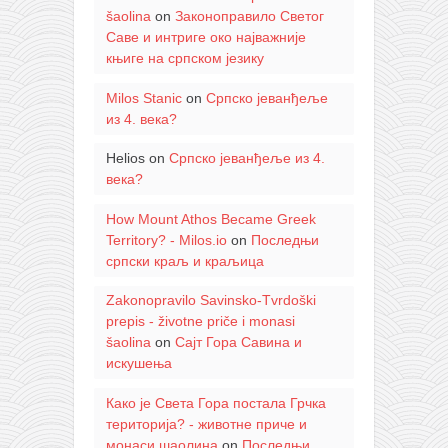
šaolina
on
Законоправило Светог
Саве и интриге око најважније
књиге на српском језику
Milos Stanic
on
Српско јеванђеље
из 4. века?
Helios
on
Српско јеванђеље из 4.
века?
How Mount Athos Became Greek
Territory? - Milos.io
on
Последњи
српски краљ и краљица
Zakonopravilo Savinsko-Tvrdoški
prepis - životne priče i monasi
šaolina
on
Сајт Гора Савина и
искушења
Како је Света Гора постала Грчка
територија? - животне приче и
монаси шаолина
on
Последњи