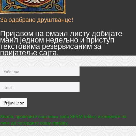
За одабрано друштванце!
Пријавом на емаил листу добијате
маил једном недељно и приступ
текстовима резервисаним за
пријатеље сајта.
Prijavite se
Хвала, проверите ваш inbox (или SPAM folder) и кликните на
линк да потврдите вашу пријаву.