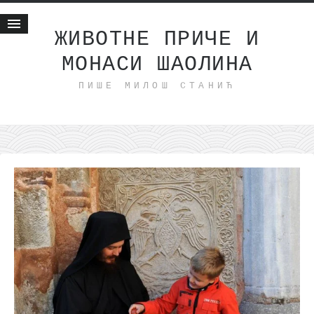
ЖИВОТНЕ ПРИЧЕ И
МОНАСИ ШАОЛИНА
Почетна
ПИШЕ МИЛОШ СТАНИЋ
Животне приче
најновије на блогу
интернет пословање
исхраном до здравља
мој хаику
моменти и места
бонус садржај
светлопис
законоправило
духовни отац