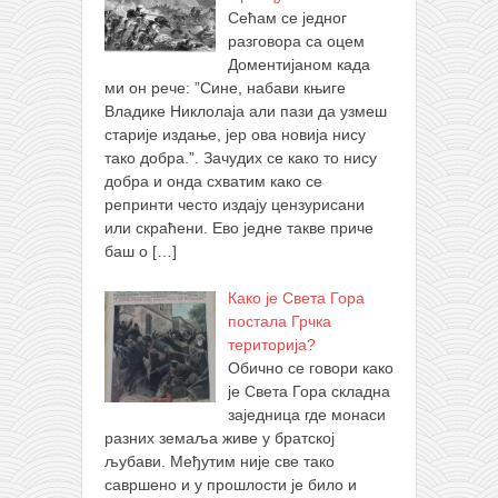
Сећам се једног
разговора са оцем
Доментијаном када
ми он рече: ”Сине, набави књиге
Владике Никлолаја али пази да узмеш
старије издање, јер ова новија нису
тако добра.”. Зачудих се како то нису
добра и онда схватим како се
репринти често издају цензурисани
или скраћени. Ево једне такве приче
баш о
[…]
Како је Света Гора
постала Грчка
територија?
Обично се говори како
је Света Гора складна
заједница где монаси
разних земаља живе у братској
љубави. Међутим није све тако
савршено и у прошлости је било и