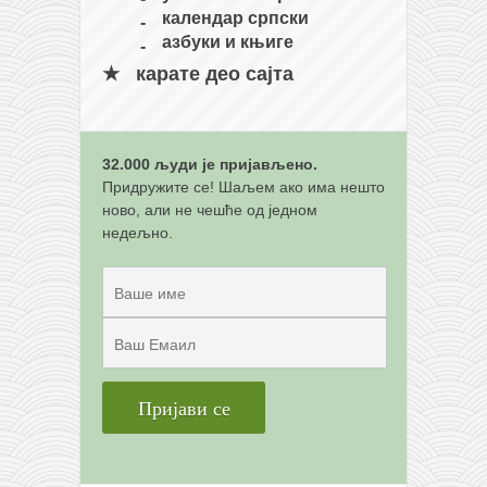
календар српски
азбуки и књиге
карате део сајта
32.000 људи је пријављено.
Придружите се! Шаљем ако има нешто
ново, али не чешће од једном
недељно.