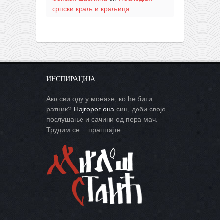
српски краљ и краљица
ИНСПИРАЦИЈА
Ако сви оду у монахе, ко ће бити
ратник?
Најгорег оца
син, доби своје
послушање и сачини од пера мач.
Трудим се… праштајте.