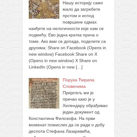
Нашу историју само
мало да загребете
прстом и испод
површине одмах
наиђете на нелогичности које нам се
подмећу. Ево једна кратка прича о
томе. Ако вам се допада, поделите са
другима: Share on Facebook (Opens in
new window) Facebook Share on X
(Opens in new window) X Share on
LinkedIn (Opens in new
[…]
Порука Ћирила
Словенима
Пријатељ ми је
причао како је у
Хилендару обрађивао
један документ од
Константина Филозофа. На први
моменат помислих да се ради о добу
деспота Стефана Лазаревића,