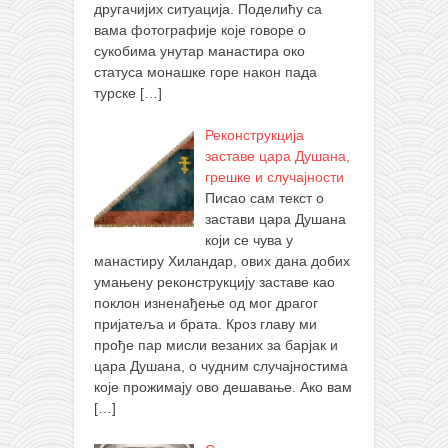
другачијих ситуација. Поделићу са
вама фотографије које говоре о
сукобима унутар манастира око
статуса монашке горе након пада
турске
[…]
Реконструкција
заставе цара Душана,
грешке и случајности
Писао сам текст о
застави цара Душана
који се чува у
манастиру Хиландар, ових дана добих
умањену реконструкцију заставе као
поклон изненађење од мог драгог
пријатеља и брата. Кроз главу ми
прође пар мисли везаних за барјак и
цара Душана, о чудним случајностима
које прожимају ово дешавање. Ако вам
[…]