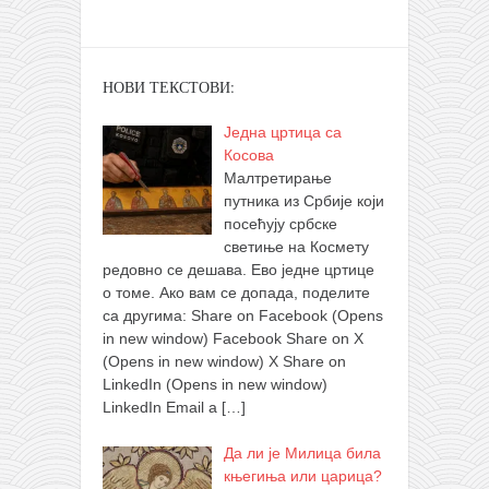
НОВИ ТЕКСТОВИ:
Једна цртица са
Косова
Малтретирање
путника из Србије који
посећују србске
светиње на Космету
редовно се дешава. Ево једне цртице
о томе. Ако вам се допада, поделите
са другима: Share on Facebook (Opens
in new window) Facebook Share on X
(Opens in new window) X Share on
LinkedIn (Opens in new window)
LinkedIn Email a
[…]
Да ли је Милица била
књегиња или царица?