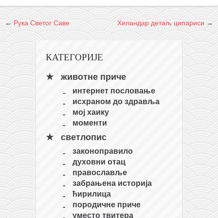
снимци наступа
галерија клуба
←
Рука Светог Саве
Хиландар детаљ ципариси
→
чланарина
контакт
КАТЕГОРИЈЕ
бесплатна е-књига
животне приче
термини тренинга
интернет пословање
моја прича
исхраном до здравља
моја прича
мој хаику
моменти
фотке
светлопис
контакт
законоправило
духовни отац
православље
забрањена историја
ћирилица
породичне приче
уместо твитера