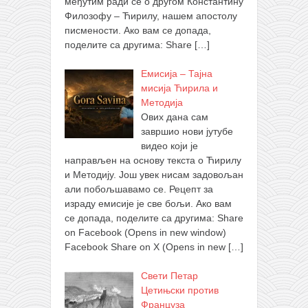
међутим ради се о другом Константину
Филозофу – Ћирилу, нашем апостолу
писмености. Ако вам се допада,
поделите са другима: Share
[…]
Емисија – Тајна
мисија Ћирила и
Методија
Ових дана сам
завршио нови јутубе
видео који је
направљен на основу текста о Ћирилу
и Методију. Још увек нисам задовољан
али побољшавамо се. Рецепт за
израду емисије је све бољи. Ако вам
се допада, поделите са другима: Share
on Facebook (Opens in new window)
Facebook Share on X (Opens in new
[…]
Свети Петар
Цетињски против
Француза