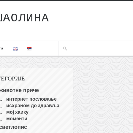
ШАОЛИНА
ЧА
ТЕГОРИЈЕ
животне приче
интернет пословање
исхраном до здравља
мој хаику
моменти
светлопис