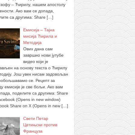
зофу – Ћирилу, нашем апостолу
ености. Ако вам се допада,
лите са другима: Share
[…]
Емисија – Тајна
мисија Ћирила и
Методија
Ових дана сам
завршио нови јутубе
видео који је
ављен на основу текста о Ћирилу
тодију. Још увек нисам задовољан
побољшавамо се. Рецепт за
ду емисије је све бољи. Ако вам
опада, поделите са другима: Share
acebook (Opens in new window)
book Share on X (Opens in new
[…]
Свети Петар
Цетињски против
Француза