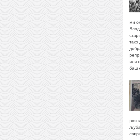
ми о
Влад
стари
тако 
добр
репр
или 
баш
разн
љуба
савр