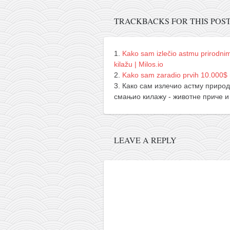
снимци наступа
галерија клуба
TRACKBACKS FOR THIS POS
чланарина
контакт
Kako sam izlečio astmu prirodnim
kilažu | Milos.io
бесплатна е-књига
Kako sam zaradio prvih 10.000$ n
термини тренинга
Како сам излечио астму природ
смањио килажу - животне приче 
моја прича
моја прича
фотке
LEAVE A REPLY
контакт