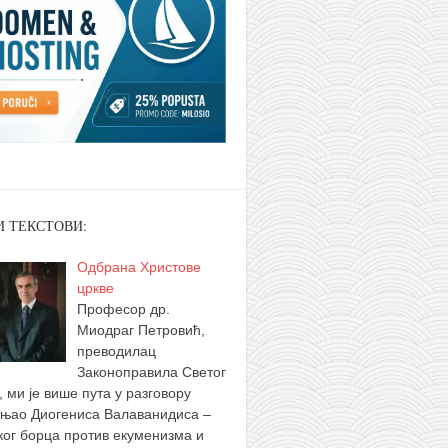
И ТЕКСТОВИ:
Одбрана Христове
цркве
Професор др.
Миодраг Петровић,
преводилац
Законоправила Светог
, ми је више пута у разговору
њао Диогениса Валаванидиса –
ког борца против екуменизма и