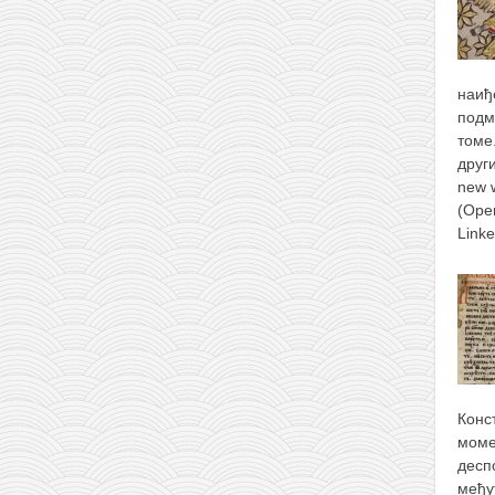
наиђ
подм
томе
друг
new 
(Ope
Link
Конс
моме
десп
међу