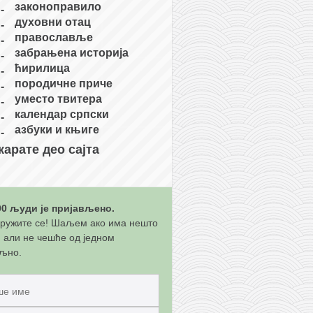
законоправило
духовни отац
православље
забрањена историја
ћирилица
породичне приче
уместо твитера
календар српски
азбуки и књиге
карате део сајта
00 људи је пријављено.
ружите се! Шаљем ако има нешто
, али не чешће од једном
љно.