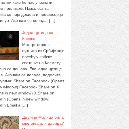
рио ми како ће нас упознати
ом приликом. Нажалост та
ика се није десила и професор је
инуо. Ако вам се допада,
[…]
Једна цртица са
Косова
Малтретирање
путника из Србије који
посећују србске
светиње на Космету
вно се дешава. Ево једне цртице
ме. Ако вам се допада, поделите
ругима: Share on Facebook (Opens
ew window) Facebook Share on X
ns in new window) X Share on
edIn (Opens in new window)
edIn Email a
[…]
Да ли је Милица била
књегиња или царица?