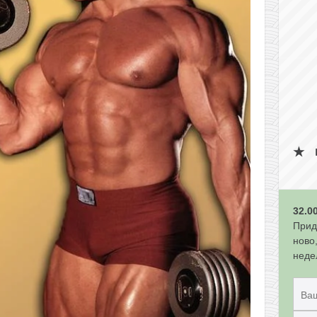
32.0
Прид
ново
неде