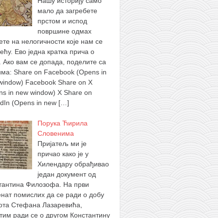
Нашу историју само
мало да загребете
прстом и испод
површине одмах
ете на нелогичности које нам се
ећу. Ево једна кратка прича о
. Ако вам се допада, поделите са
има: Share on Facebook (Opens in
window) Facebook Share on X
ns in new window) X Share on
edIn (Opens in new
[…]
Порука Ћирила
Словенима
Пријатељ ми је
причао како је у
Хилендару обрађивао
један документ од
тантина Филозофа. На први
нат помислих да се ради о добу
ота Стефана Лазаревића,
тим ради се о другом Константину