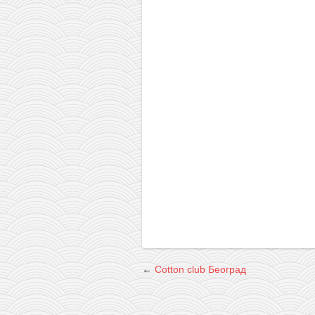
←
Cotton club Београд