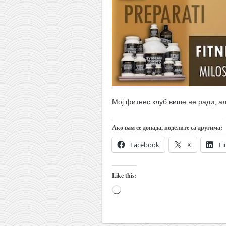
кихон
наиханчи
кушанку
пасаи
темашивари
кобудо
Мој фитнес клуб више не ради, ал
нунчаку
бо
Ако вам се допада, поделите са другима:
тонфа
Facebook
X
Li
саи
Like this:
тимбеи рочин
Loading…
тсунами дојо
програм