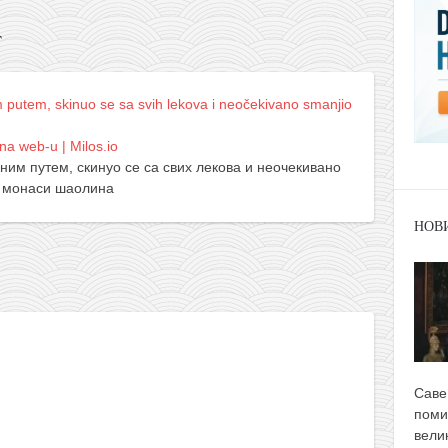
T
 putem, skinuo se sa svih lekova i neočekivano smanjio
a web-u | Milos.io
ним путем, скинуо се са свих лекова и неочекивано
и монаси шаолина
НОВ
Саве
поми
вели