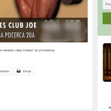
и имамо овај плакат за успомену.
nkedIn
Email