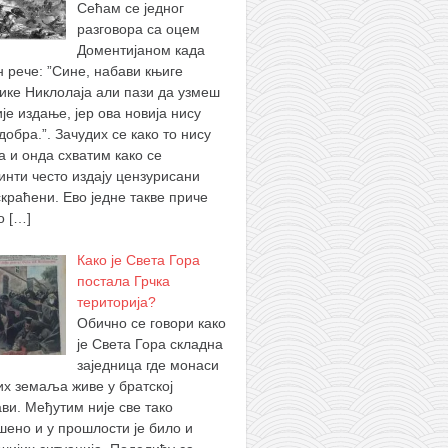
Сећам се једног
разговора са оцем
Доментијаном када
н рече: ”Сине, набави књиге
ике Никлолаја али пази да узмеш
је издање, јер ова новија нису
добра.”. Зачудих се како то нису
а и онда схватим како се
инти често издају цензурисани
скраћени. Ево једне такве приче
 о
[…]
Како је Света Гора
постала Грчка
територија?
Обично се говори како
је Света Гора складна
заједница где монаси
их земаља живе у братској
ви. Међутим није све тако
шено и у прошлости је било и