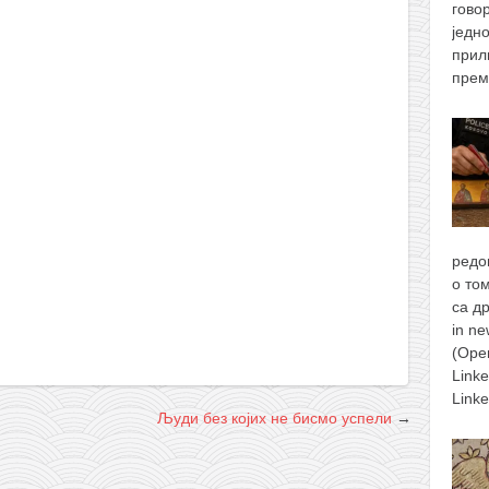
гово
једн
прил
прем
редо
о то
са д
in n
(Ope
Link
Link
Људи без којих не бисмо успели
→