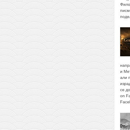
Фило
писм
поде
напр
и Ме
али 
изра
се д
on F
Face