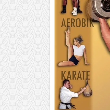
православље
забрањена историја
ћирилица
породичне приче
прота Воја
уместо твитера
календар српски
азбуки и књиге
Окинава карате
најновије на блогу
моје белешке
историја каратеа
бубиши
карате