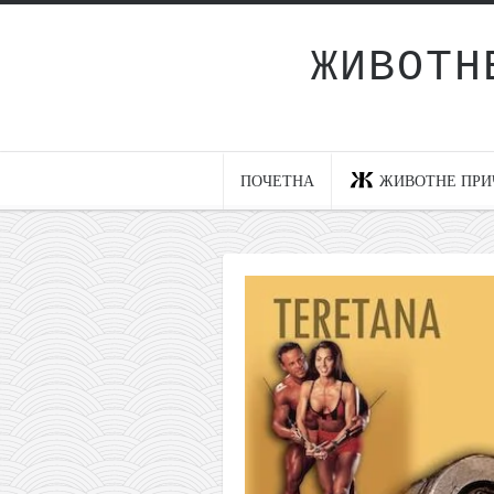
ЖИВОТН
Почетна
Животне приче
најновије на блогу
ПОЧЕТНА
ЖИВОТНЕ ПРИ
интернет пословање
исхраном до здравља
мој хаику
моменти и места
бонус садржај
светлопис
законоправило
духовни отац