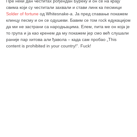
Пре неки дан честитах рођендан Буреку и он се на крају
кихон
свима који су честитали захвали и стави линк ка песмици
Solder of fortune
од Whitesnake-а. Ја пред спавање покажем
наиханчи
клинцу песму и он се одушеви. Бавим се том rock едукацијом
кушанку
да ми не застрани са народњацима. Елем, пита ме он која је
то група и ја као кренем да му покажем јер смо већ слушали
пасаи
раније пар хитова али ђавола – када сам пробао „This
темашивари
content is prohibited in your country!“. Fuck!
кобудо
нунчаку
бо
тонфа
саи
тимбеи рочин
тсунами дојо
програм