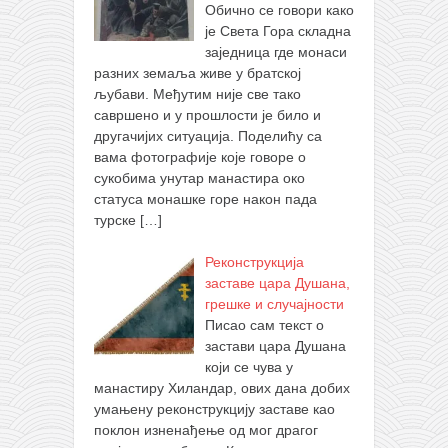
Обично се говори како
је Света Гора складна
заједница где монаси
разних земаља живе у братској
љубави. Међутим није све тако
савршено и у прошлости је било и
другачијих ситуација. Поделићу са
вама фотографије које говоре о
сукобима унутар манастира око
статуса монашке горе након пада
турске
[…]
Реконструкција
заставе цара Душана,
грешке и случајности
Писао сам текст о
застави цара Душана
који се чува у
манастиру Хиландар, ових дана добих
умањену реконструкцију заставе као
поклон изненађење од мог драгог