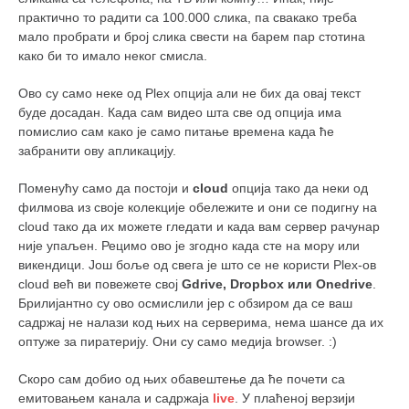
практично то радити са 100.000 слика, па свакако треба
мало пробрати и број слика свести на барем пар стотина
како би то имало неког смисла.
Ово су само неке од Plex опција али не бих да овај текст
буде досадан. Када сам видео шта све од опција има
помислио сам како је само питање времена када ће
забранити ову апликацију.
Поменућу само да постоји и
cloud
опција тако да неки од
филмова из своје колекције обележите и они се подигну на
cloud тако да их можете гледати и када вам сервер рачунар
није упаљен. Рецимо ово је згодно када сте на мору или
викендици. Још боље од свега је што се не користи Plex-ов
cloud већ ви повежете свој
Gdrive, Dropbox или Onedrive
.
Брилијантно су ово осмислили јер с обзиром да се ваш
садржај не налази код њих на серверима, нема шансе да их
оптуже за пиратерију. Они су само медија browser. :)
Скоро сам добио од њих обавештење да ће почети са
емитовањем канала и садржаја
live
. У плаћеној верзији