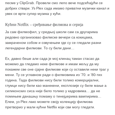
песме у ClipGrab. Провели смо лепо вече подсећајући се
добрих ствари. Уз Plex сада имамо приватни музички канал и
увек се врти супер музика у кући.
Кућни Netflix – сређивање филмова и серија
Ја сам филмофил, у средњој школи сам са другарима
редовно организовао филмске вечери са кокицама,
замраченом собом и озвучењем где су се гледали разни
легендарни филмови. То су били дани…
Ех, давно беше али сада је мој клинац таман стасао да
можемо да гледамо неке филмове и имам жељу да му
покажем све оне сјајне филмове који су оставили неки траг у
мени. Ту се углавном ради о филмовима из ’70. и ’80-тих
година. Тада филмови нису били толико комерцијални,
глумци нису били као манекени, експлозије су биле мање а
силиконских сиса није било толико у кадровима… да не
помињем данашњу помаму о тинејџерима вампирима…
Елем, уз Plex лако можете своју колекцију филмова
претворио у мали кућни Netflix који сви могу гледати.