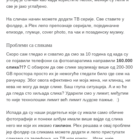
све је јако углађено.
На сличан начин можете додати ТВ серије. Све ставите у
фолдер, а Plex лепо препознаје серијале, појединачне
епизоде, глумце, cover photo, па чак и позадинску музику.
Проблеми са сликама
Скоро сам гледао и схватио да смо за 10 година од када су
се појавили телефони са фотоапаратима направили
160.000
слика?!?
С обзиром да ове слике заузимају више од 200-300
GB простора просто их је немогуће гледати било где сем на
рачунару. Због овога ефективно ни моја жена, ни клинац, ни
кева не могу да виде слике. Баш глупа ситуација. А и ко ће
да гледа сто хиљада слика? Ударили смо у лимит, међутим
то није технолошки лимит већ лимит људске пажње. :)
Испада да су наши родитељи који су имали само обичне
фотографије и понеки албум имали више вајде од слика
него ми који их имамо
гзилион
. Plex решава и овај проблем
јер фолдер са сликама можете додати и лепо приступати
сликама са телефона, на ТВ или компу… Ипак, није