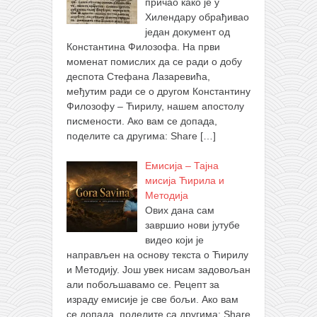
причао како је у
Хилендару обрађивао
један документ од
Константина Филозофа. На први
моменат помислих да се ради о добу
деспота Стефана Лазаревића,
међутим ради се о другом Константину
Филозофу – Ћирилу, нашем апостолу
писмености. Ако вам се допада,
поделите са другима: Share
[…]
Емисија – Тајна
мисија Ћирила и
Методија
Ових дана сам
завршио нови јутубе
видео који је
направљен на основу текста о Ћирилу
и Методију. Још увек нисам задовољан
али побољшавамо се. Рецепт за
израду емисије је све бољи. Ако вам
се допада, поделите са другима: Share