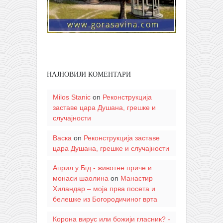
НАЈНОВИЈИ КОМЕНТАРИ
Milos Stanic
on
Реконструкција
заставе цара Душана, грешке и
случајности
Васка
on
Реконструкција заставе
цара Душана, грешке и случајности
Април у Бгд - животне приче и
монаси шаолина
on
Манастир
Хиландар – моја прва посета и
белешке из Богородичиног врта
Корона вирус или божији гласник? -