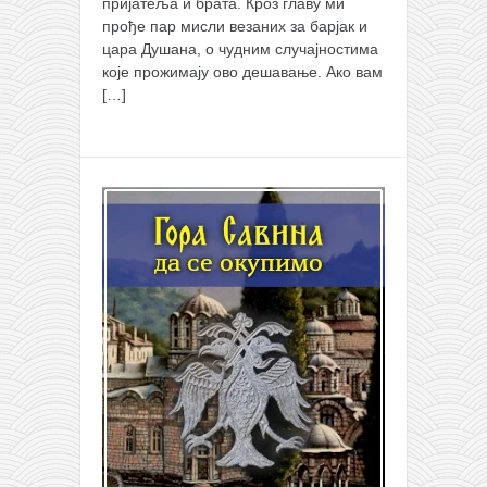
пријатеља и брата. Кроз главу ми
прође пар мисли везаних за барјак и
цара Душана, о чудним случајностима
које прожимају ово дешавање. Ако вам
[…]