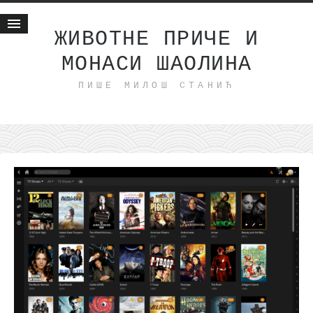
ЖИВОТНЕ ПРИЧЕ И
МОНАСИ ШАОЛИНА
Почетна
ПИШЕ МИЛОШ СТАНИЋ
Животне приче
најновије на блогу
интернет пословање
исхраном до здравља
мој хаику
моменти и места
бонус садржај
светлопис
законоправило
духовни отац