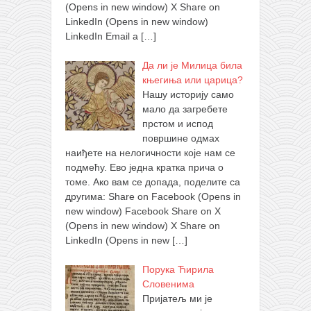
(Opens in new window) X Share on
LinkedIn (Opens in new window)
LinkedIn Email a
[…]
Да ли је Милица била
књегиња или царица?
Нашу историју само
мало да загребете
прстом и испод
површине одмах
наиђете на нелогичности које нам се
подмећу. Ево једна кратка прича о
томе. Ако вам се допада, поделите са
другима: Share on Facebook (Opens in
new window) Facebook Share on X
(Opens in new window) X Share on
LinkedIn (Opens in new
[…]
Порука Ћирила
Словенима
Пријатељ ми је