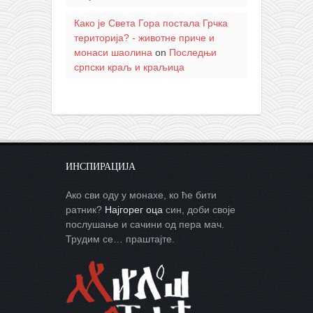
Како је Света Гора постала Грчка
територија? - животне приче и
монаси шаолина
on
Последњи
српски краљ и краљица
ИНСПИРАЦИЈА
Ако сви оду у монахе, ко ће бити
ратник?
Најгорег оца
син, доби своје
послушање и сачини од пера мач.
Трудим се… праштајте.