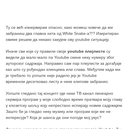
снимци наступа
галерија клуба
чланарина
Ту се већ изнервирам опасно, како можеш човече да ми
контакт
забраниш два главна хита од White Snake-a?!? Изиритиран
бесплатна е-књига
овиме решим да некако хакујем ову youtube ситуацију.
термини тренинга
Иначе сви који су правили своје
youtube
плејлисте
су
моја прича
видели да мало-мало па Youtube скине неку нумеру због
ауторског садржаја. Направио сам пар плејлисти за догађаје
моја прича
као што су рођендан клинцима или слава. Међутим када ми
је требало то уопште није радило јер је Youtube
фотке
временом десетковао листу и неке клипове забранио.
контакт
Уопште гледано тај концепт где неки ТВ канал линеарно
сервира програм у моје слободно време пратвара моју главу
у клозетску шољу коју непрестано испирају новим садржајем.
Зашто би ја гледао неку музику или програм који ме не
интересује? Која је шанса да они погоде мој укус?