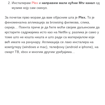
Инсталирам
Plex
и
направим мали кућни Mtv канал
од
музике коју сам скинуо.
За почетак прво морам да вам објасним шта је
Plex.
То је
феноменална апликација за browsing филмова, слика,
серија… Поента приче је да ћете моћи својим даљинским да
крстарите садржајима исто као на Netflix-у, разлика је само у
томе што не кошта ништа и што ради са материјалом који
већ имате на рачунару. Апликација се лако инсталира на
компјутеру (windows и mac), телефону (android и iphone), на
смарт ТВ, xbox и многим другим уређајима…