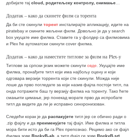
добијате тај
cloud, родитељску контролу, снимање
…
Додатак – како да скинете филм са торента
Да би сте скинули
торент
инсталирајте апликацију, идите на
piratebay и скините жељени филм. Довољно је да у search
box укуцате име филма. Ставите га у фолдер са филмовима
и Plex ће аутоматски скинути cover филма.
Додатак – како да наместите титлове за филм на Plex-у
Титлове за српски језик можете скинути
овде
. Укуцајте име
филма, пронађите титл који има најбољу оцену и који
одговара верзији торрента који сте скинули. Можда није
лоше да прво погледате за који назив фајла постоји титл, па
онда потражите баш ту верзију филма на торенту. Тако ћете
смањити цимање, јер понекад морате прво да испробате
титл да видите да ли је исправно синхронизован.
Следећи корак је да
распакујете
титл јер се обично ради о
.zip фајлу и да
преименујете
тај фајл. Име филма и титла
мора бити исто да би га Plex препознао. Рецимо ако се фајл
филма зове
RockyB-ab
, а титл фајл се зове
RockyB
.srt
,