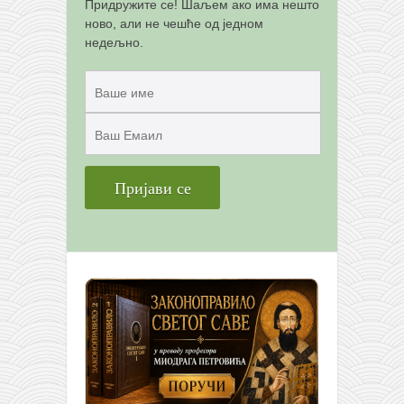
Придружите се! Шаљем ако има нешто
ново, али не чешће од једном
недељно.