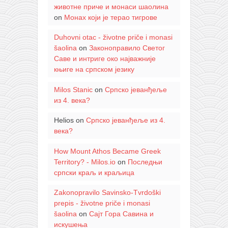
животне приче и монаси шаолина
on
Монах који је терао тигрове
Duhovni otac - životne priče i monasi
šaolina
on
Законоправило Светог
Саве и интриге око најважније
књиге на српском језику
Milos Stanic
on
Српско јеванђеље
из 4. века?
Helios
on
Српско јеванђеље из 4.
века?
How Mount Athos Became Greek
Territory? - Milos.io
on
Последњи
српски краљ и краљица
Zakonopravilo Savinsko-Tvrdoški
prepis - životne priče i monasi
šaolina
on
Сајт Гора Савина и
искушења