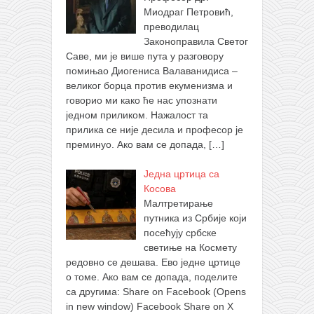
Миодраг Петровић,
преводилац
Законоправила Светог
Саве, ми је више пута у разговору
помињао Диогениса Валаванидиса –
великог борца против екуменизма и
говорио ми како ће нас упознати
једном приликом. Нажалост та
прилика се није десила и професор је
преминуо. Ако вам се допада,
[…]
Једна цртица са
Косова
Малтретирање
путника из Србије који
посећују србске
светиње на Космету
редовно се дешава. Ево једне цртице
о томе. Ако вам се допада, поделите
са другима: Share on Facebook (Opens
in new window) Facebook Share on X