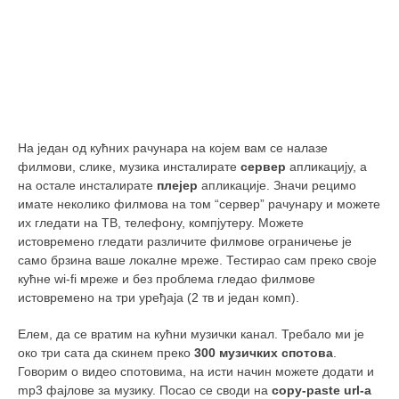
На један од кућних рачунара на којем вам се налазе
филмови, слике, музика инсталирате
сервер
апликацију, а
на остале инсталирате
плејер
апликације. Значи рецимо
имате неколико филмова на том “сервер” рачунару и можете
их гледати на ТВ, телефону, компјутеру. Можете
истовремено гледати различите филмове ограничење је
само брзина ваше локалне мреже. Тестирао сам преко своје
кућне wi-fi мреже и без проблема гледао филмове
истовремено на три уређаја (2 тв и један комп).
Елем, да се вратим на кућни музички канал. Требало ми је
око три сата да скинем преко
300 музичких спотова
.
Говорим о видео спотовима, на исти начин можете додати и
mp3 фајлове за музику. Посао се своди на
copy-paste url-а