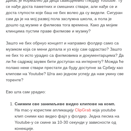
Данас је нормално да деца свакодневно гледају Youtube. Ту
се нађе доста паметних и смешних ствари, али нађе се и
доста глупости које баш не бих волео да су видели. Сигуран
сам да је на мој развој пола заслужна школа, а пола је
дошло од музике и филмова тога времена. Како да мојим
клинцима пустим праве филмове и музику?
Зашто не бих обрнуо концепт и направио фолдер само са
музиком која се мени допала и уз коју сам одрастао? Зашто
не бих то исто урадио са филмовима и документарцима? Да
ли ће садржај заувек бити доступан на интернету? Можда ће
полако неке ствари престати да буду доступне за Србију као
клипови на Youtube? Шта ако једном успеју да нам укину све
торенте?
Ево шта сам урадио:
Снимим све занимљиве видео клипове на комп.
На mac-у користим апликацију
ClipGrab
која youtube
клип сними као видео фајл у фолдер. Једна песма на
Youtube-у се скине за 10-30 секунди у зависности од
конекције.