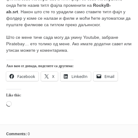
онда ћете назив титл фајла променити на
RockyB-
ab
.srt
. Након што сте то урадили само ставите титл фајл у
фолдер у коме се налази и филм и моћи ћете аутоматски да
пуштате филмове са титлом преко даљинског.
Што се мене тиче сада могу да укину Youtube, забране
Piratebay… ето толико од мене. Ако имате додатни савет или
утисак можете у коментарима.
Ако вам се допада, поделите са другима:
Facebook
X
LinkedIn
Email
Like this:
Loading…
Comments:
0