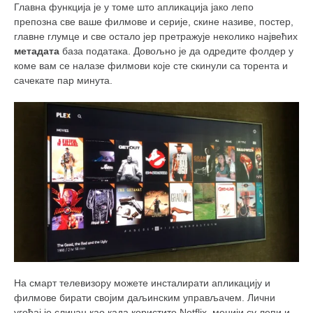
Главна функција је у томе што апликација јако лепо
препозна све ваше филмове и серије, скине називе, постер,
главне глумце и све остало јер претражује неколико највећих
метадата
база података. Довољно је да одредите фолдер у
коме вам се налазе филмови које сте скинули са торента и
сачекате пар минута.
На смарт телевизору можете инсталирати апликацију и
филмове бирати својим даљинским управљачем. Лични
угођај је сличан као када користите Netflix, менији су лепи и