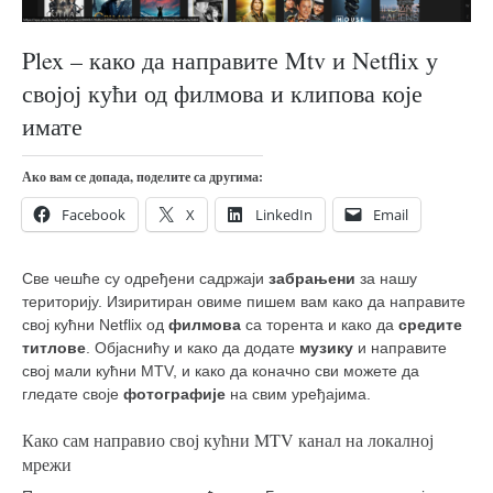
православље
забрањена историја
Plex – како да направите Mtv и Netflix у
ћирилица
својој кући од филмова и клипова које
породичне приче
имате
прота Воја
Ако вам се допада, поделите са другима:
уместо твитера
Facebook
X
LinkedIn
Email
календар српски
азбуки и књиге
Све чешће су одређени садржаји
забрањени
за нашу
Окинава карате
територију. Изиритиран овиме пишем вам како да направите
свој кућни Netflix од
филмова
са торента и како да
средите
најновије на блогу
титлове
. Објаснићу и како да додате
музику
и направите
моје белешке
свој мали кућни МТV, и како да коначно сви можете да
гледате своје
фотографије
на свим уређајима.
историја каратеа
Како сам направио свој кућни MTV канал на локалној
бубиши
мрежи
карате