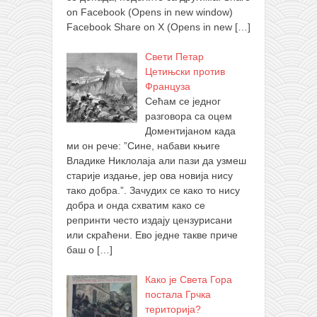
on Facebook (Opens in new window)
Facebook Share on X (Opens in new
[…]
Свети Петар
Цетињски против
Француза
Сећам се једног
разговора са оцем
Доментијаном када
ми он рече: ”Сине, набави књиге
Владике Никлолаја али пази да узмеш
старије издање, јер ова новија нису
тако добра.”. Зачудих се како то нису
добра и онда схватим како се
репринти често издају цензурисани
или скраћени. Ево једне такве приче
баш о
[…]
Како је Света Гора
постала Грчка
територија?