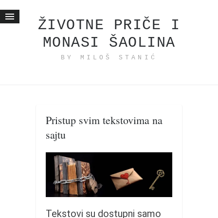
ŽIVOTNE PRIČE I
MONASI ŠAOLINA
Početna
BY MILOŠ STANIĆ
Životne priče
najnovije na blogu
internet poslovanje
ishranom do zdravlja
Pristup svim tekstovima na
moj haiku
sajtu
momenti i mesta
bonus sadržaj
Svetlopis
zakonopravilo
duhovni otac
Tekstovi su dostupni samo