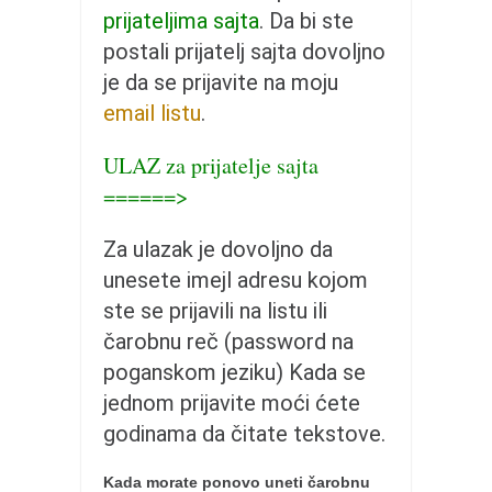
pravoslavlje
prijateljima sajta
. Da bi ste
zabranjena istorija
postali prijatelj sajta dovoljno
ćirilica
je da se prijavite na moju
email listu
.
porodične priče
umesto tvitera
ULAZ za prijatelje sajta
kalendar srpski
======>
azbuki i knjige
Za ulazak je dovoljno da
Okinava karate
unesete imejl adresu kojom
najnovije na blogu
ste se prijavili na listu ili
moje beleške
čarobnu reč (password na
istorija karatea
poganskom jeziku) Kada se
jednom prijavite moći ćete
bubishi
godinama da čitate tekstove.
karate
kihon
Kada morate ponovo uneti čarobnu