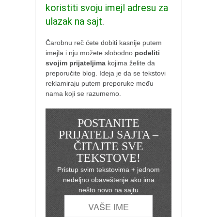
koristiti svoju imejl adresu za
ulazak na sajt
.
Čarobnu reč ćete dobiti kasnije putem
imejla i nju možete slobodno
podeliti
svojim prijateljima
kojima želite da
preporučite blog. Ideja je da se tekstovi
reklamiraju putem preporuke među
nama koji se razumemo.
POSTANITE
PRIJATELJ SAJTA –
ČITAJTE SVE
TEKSTOVE!
Pristup svim tekstovima + jednom
nedeljno obaveštenje ako ima
nešto novo na sajtu