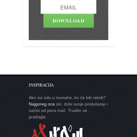
INSPIRACIJA
Ako svi odu u monahe, ko će biti ratnik?
Najgoreg oca
sin, dobi svoje poslušanje i
sačini od pera mač. Trudim se…
praštajte.