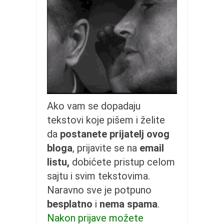
galerija kluba
članarina
kontakt
besplatna e-knjiga
termini treninga
moja priča
moja priča
Ako vam se dopadaju
fotke
tekstovi koje pišem i želite
kontakt
da
postanete prijatelj ovog
bloga
, prijavite se na
email
Ћир
listu,
dobićete pristup celom
sajtu i svim tekstovima.
Naravno sve je potpuno
besplatno
i
nema spama
.
Nakon prijave možete