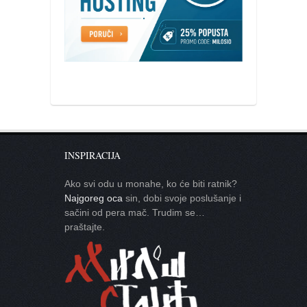
galerija kluba
članarina
kontakt
besplatna e-knjiga
termini treninga
moja priča
moja priča
INSPIRACIJA
fotke
kontakt
Ako svi odu u monahe, ko će biti ratnik?
Najgoreg oca
sin, dobi svoje poslušanje i
Ћир
sačini od pera mač. Trudim se…
praštajte.