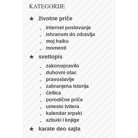
pravoslavlje
KATEGORIJE
zabranjena istorija
životne priče
ćirilica
internet poslovanje
porodične priče
ishranom do zdravlja
moj haiku
umesto tvitera
momenti
kalendar srpski
svetlopis
azbuki i knjige
zakonopravilo
duhovni otac
Okinava karate
pravoslavlje
najnovije na blogu
zabranjena istorija
ćirilica
moje beleške
porodične priče
istorija karatea
umesto tvitera
kalendar srpski
bubishi
azbuki i knjige
karate
karate deo sajta
kihon