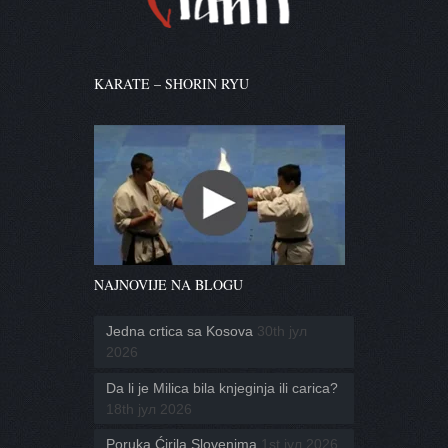
KARATE – SHORIN RYU
NAJNOVIJE NA BLOGU
Jedna crtica sa Kosova
30th јул
2026
Da li je Milica bila knjeginja ili carica?
18th јул 2026
Poruka Ćirila Slovenima
1st јул 2026