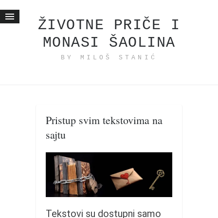
ŽIVOTNE PRIČE I
MONASI ŠAOLINA
Početna
BY MILOŠ STANIĆ
Životne priče
najnovije na blogu
internet poslovanje
ishranom do zdravlja
Pristup svim tekstovima na
moj haiku
sajtu
momenti i mesta
bonus sadržaj
Svetlopis
zakonopravilo
duhovni otac
Tekstovi su dostupni samo