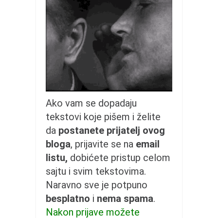
galerija kluba
članarina
kontakt
besplatna e-knjiga
termini treninga
moja priča
moja priča
Ako vam se dopadaju
fotke
tekstovi koje pišem i želite
kontakt
da
postanete prijatelj ovog
bloga
, prijavite se na
email
Ћир
listu,
dobićete pristup celom
sajtu i svim tekstovima.
Naravno sve je potpuno
besplatno
i
nema spama
.
Nakon prijave možete