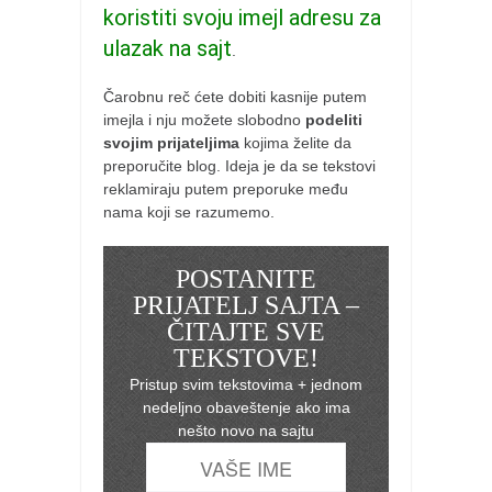
koristiti svoju imejl adresu za
ulazak na sajt
.
Čarobnu reč ćete dobiti kasnije putem
imejla i nju možete slobodno
podeliti
svojim prijateljima
kojima želite da
preporučite blog. Ideja je da se tekstovi
reklamiraju putem preporuke među
nama koji se razumemo.
POSTANITE
PRIJATELJ SAJTA –
ČITAJTE SVE
TEKSTOVE!
Pristup svim tekstovima + jednom
nedeljno obaveštenje ako ima
nešto novo na sajtu