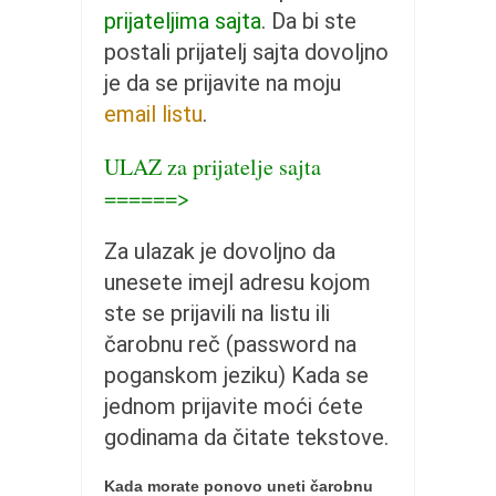
pravoslavlje
prijateljima sajta
. Da bi ste
zabranjena istorija
postali prijatelj sajta dovoljno
ćirilica
je da se prijavite na moju
email listu
.
porodične priče
umesto tvitera
ULAZ za prijatelje sajta
kalendar srpski
======>
azbuki i knjige
Za ulazak je dovoljno da
Okinava karate
unesete imejl adresu kojom
najnovije na blogu
ste se prijavili na listu ili
moje beleške
čarobnu reč (password na
istorija karatea
poganskom jeziku) Kada se
jednom prijavite moći ćete
bubishi
godinama da čitate tekstove.
karate
kihon
Kada morate ponovo uneti čarobnu