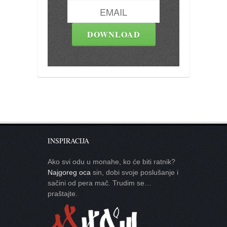
INSPIRACIJA
Ako svi odu u monahe, ko će biti ratnik?
Najgoreg oca
sin, dobi svoje poslušanje i
sačini od pera mač. Trudim se…
praštajte.