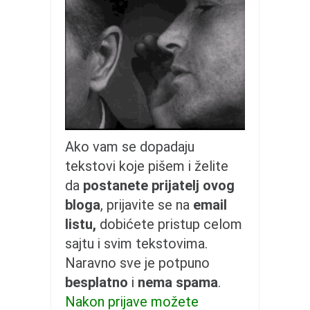
galerija kluba
članarina
kontakt
besplatna e-knjiga
termini treninga
moja priča
moja priča
Ako vam se dopadaju
fotke
tekstovi koje pišem i želite
kontakt
da
postanete prijatelj ovog
bloga
, prijavite se na
email
Ћир
listu,
dobićete pristup celom
sajtu i svim tekstovima.
Naravno sve je potpuno
besplatno
i
nema spama
.
Nakon prijave možete