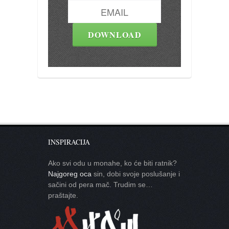
INSPIRACIJA
Ako svi odu u monahe, ko će biti ratnik?
Najgoreg oca
sin, dobi svoje poslušanje i
sačini od pera mač. Trudim se…
praštajte.