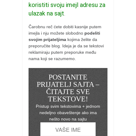
koristiti svoju imejl adresu za
ulazak na sajt
.
Čarobnu reč ćete dobiti kasnije putem
imejla i nju možete slobodno
podeliti
svojim prijateljima
kojima želite da
preporučite blog. Ideja je da se tekstovi
reklamiraju putem preporuke među
nama koji se razumemo.
POSTANITE
PRIJATELJ SAJTA –
ČITAJTE SVE
TEKSTOVE!
Pristup svim tekstovima + jednom
nedeljno obaveštenje ako ima
nešto novo na sajtu