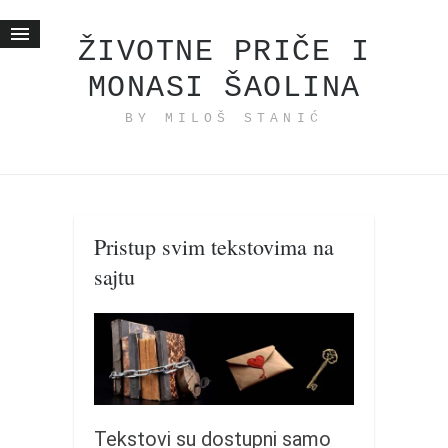
ŽIVOTNE PRIČE I
MONASI ŠAOLINA
Početna
BY MILOŠ STANIĆ
Životne priče
najnovije na blogu
internet poslovanje
ishranom do zdravlja
Pristup svim tekstovima na
moj haiku
sajtu
momenti i mesta
bonus sadržaj
Svetlopis
zakonopravilo
duhovni otac
Tekstovi su dostupni samo