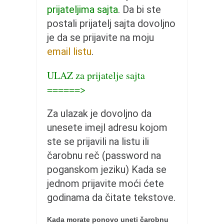
pravoslavlje
prijateljima sajta
. Da bi ste
zabranjena istorija
postali prijatelj sajta dovoljno
ćirilica
je da se prijavite na moju
email listu
.
porodične priče
umesto tvitera
ULAZ za prijatelje sajta
kalendar srpski
======>
azbuki i knjige
Za ulazak je dovoljno da
Okinava karate
unesete imejl adresu kojom
najnovije na blogu
ste se prijavili na listu ili
moje beleške
čarobnu reč (password na
istorija karatea
poganskom jeziku) Kada se
jednom prijavite moći ćete
bubishi
godinama da čitate tekstove.
karate
kihon
Kada morate ponovo uneti čarobnu