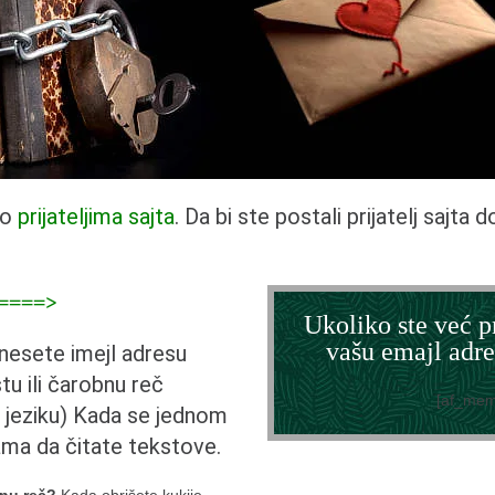
mo
prijateljima sajta
. Da bi ste postali prijatelj sajta 
=====>
Ukoliko ste već pr
vašu emajl adre
unesete imejl adresu
stu ili čarobnu reč
[af_mem
jeziku) Kada se jednom
ama da čitate tekstove.