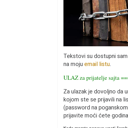
pravoslavlje
zabranjena istorija
ćirilica
porodične priče
umesto tvitera
kalendar srpski
Tekstovi su dostupni sa
azbuki i knjige
na moju
email listu
.
Okinava karate
ULAZ za prijatelje sajta =
najnovije na blogu
moje beleške
Za ulazak je dovoljno da 
istorija karatea
kojom ste se prijavili na li
bubishi
(password na poganskom 
karate
prijavite moći ćete godin
kihon