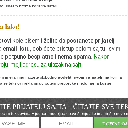
nu reč?
Kada obrišete kukije,
mo umesto hroma koristite safari.
ta lako!
ovi koje pišem i želite da
postanete prijatelj
na
email listu,
dobićete pristup celom sajtu i svim
 je potpuno
besplatno
i
nema spama
.
Nakon
voju imejl adresu za ulazak na sajt
.
tem imejla i nju možete slobodno
podeliti svojim prijateljima
kojima
e da se tekstovi reklamiraju putem preporuke među nama koji se
TE PRIJATELJ SAJTA – ČITAJTE SVE T
p svim tekstovima + jednom nedeljno obaveštenje ako ima nešto novo n