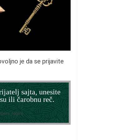
dovoljno je da se prijavite
ijatelj sajta, unesite
su ili čarobnu reč.
bers_login]