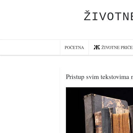
ŽIVOTN
Početna
Životne priče
najnovije na blogu
POČETNA
ŽIVOTNE PRIČE
internet poslovanje
ishranom do zdravlja
Pristup svim tekstovima n
moj haiku
momenti i mesta
bonus sadržaj
Svetlopis
zakonopravilo
duhovni otac