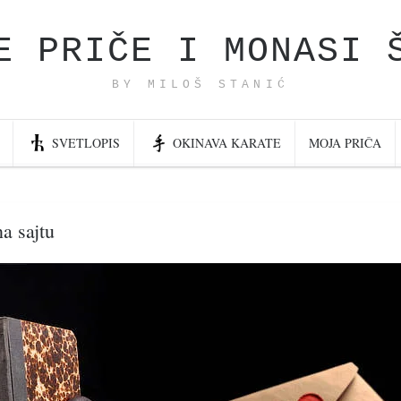
E PRIČE I MONASI 
BY MILOŠ STANIĆ
SVETLOPIS
OKINAVA KARATE
MOJA PRIČA
a sajtu