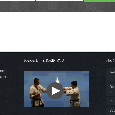
KARATE – SHORIN RYU
NAJN
tnik?
Jed
anje i
20
Da l
18t
Por
Sve