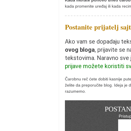
Kada morate ponovo uneti čarob
naihanchi
kada promenite uređaj ili kada reci
kushanku
Postanite prijatelj saj
passai
temashiwari
Ako vam se dopadaju tekst
kobudo
ovog bloga
, prijavite se 
nunchaku
tekstovima. Naravno sve
bo
prijave možete koristiti s
tonfa
Čarobnu reč ćete dobiti kasnije pu
sai
želite da preporučite blog. Ideja j
razumemo.
timbei rochin
tsunami dojo
POSTANI
program
Pristu
snimci nastupa