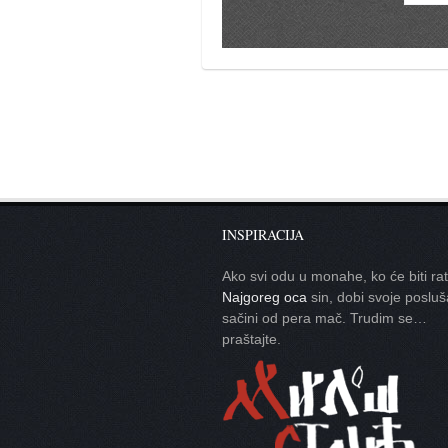
galerija kluba
članarina
kontakt
besplatna e-knjiga
termini treninga
moja priča
moja priča
fotke
INSPIRACIJA
kontakt
Ako svi odu u monahe, ko će biti ra
Najgoreg oca
sin, dobi svoje posluš
sačini od pera mač. Trudim se…
Ћир
praštajte.