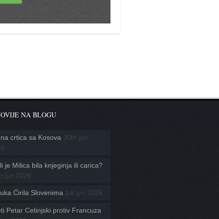
OVIJE NA BLOGU
na crtica sa Kosova
30th јул
26
i je Milica bila knjeginja ili carica?
h јул 2026
uka Ćirila Slovenima
1st јул 2026
ti Petar Cetinjski protiv Francuza