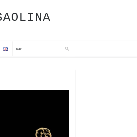
ŠAOLINA
ЋИР