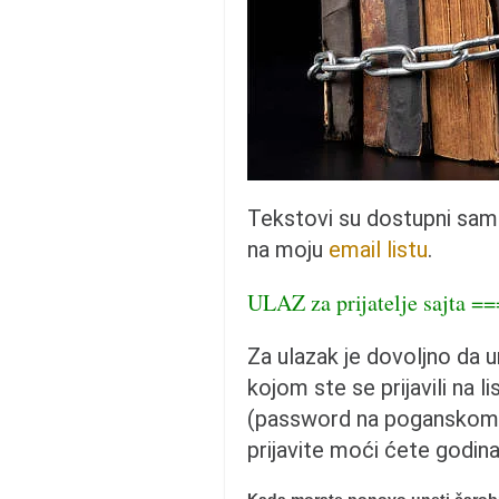
pravoslavlje
zabranjena istorija
ćirilica
porodične priče
umesto tvitera
kalendar srpski
Tekstovi su dostupni sa
azbuki i knjige
na moju
email listu
.
Okinava karate
ULAZ za prijatelje sajta =
najnovije na blogu
moje beleške
Za ulazak je dovoljno da 
istorija karatea
kojom ste se prijavili na li
bubishi
(password na poganskom 
karate
prijavite moći ćete godin
kihon