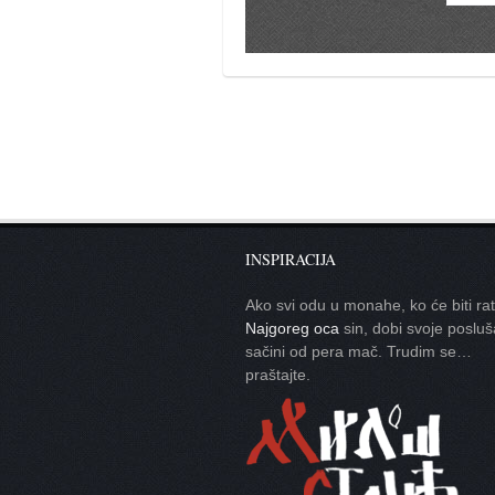
galerija kluba
članarina
kontakt
besplatna e-knjiga
termini treninga
moja priča
moja priča
fotke
INSPIRACIJA
kontakt
Ako svi odu u monahe, ko će biti ra
Najgoreg oca
sin, dobi svoje posluš
sačini od pera mač. Trudim se…
Ћир
praštajte.