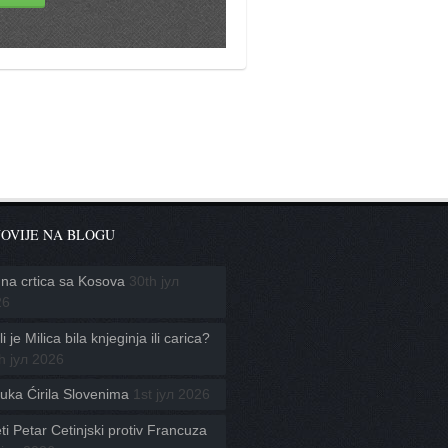
OVIJE NA BLOGU
na crtica sa Kosova
30th јул
26
i je Milica bila knjeginja ili carica?
h јул 2026
uka Ćirila Slovenima
1st јул 2026
ti Petar Cetinjski protiv Francuza