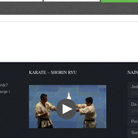
KARATE – SHORIN RYU
NAJN
tnik?
Jed
anje i
20
Da l
18t
Por
Sve