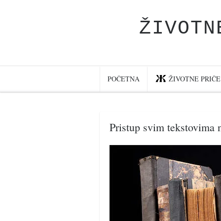
ŽIVOTN
Početna
Životne priče
najnovije na blogu
POČETNA
ŽIVOTNE PRIČE
internet poslovanje
ishranom do zdravlja
Pristup svim tekstovima n
moj haiku
momenti i mesta
bonus sadržaj
Svetlopis
zakonopravilo
duhovni otac