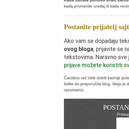
Kada morate ponovo uneti čarob
naihanchi
kada promenite uređaj ili kada reci
kushanku
Postanite prijatelj saj
passai
temashiwari
Ako vam se dopadaju tekst
kobudo
ovog bloga
, prijavite se 
nunchaku
tekstovima. Naravno sve
bo
prijave možete koristiti s
tonfa
Čarobnu reč ćete dobiti kasnije pu
sai
želite da preporučite blog. Ideja j
razumemo.
timbei rochin
tsunami dojo
POSTANI
program
Pristu
snimci nastupa