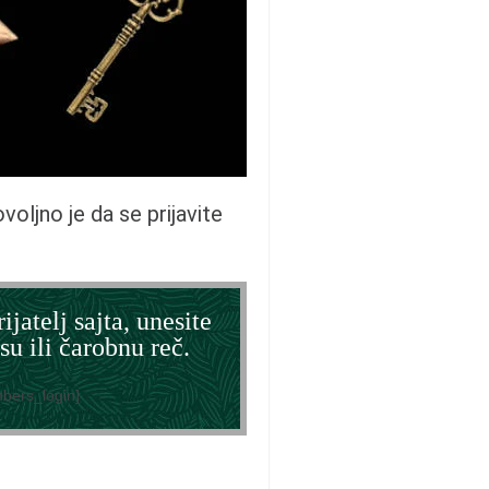
dovoljno je da se prijavite
ijatelj sajta, unesite
su ili čarobnu reč.
bers_login]