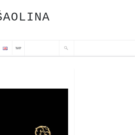
ŠAOLINA
ЋИР