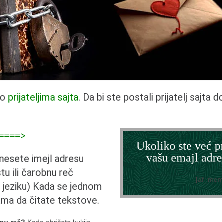
mo
prijateljima sajta
. Da bi ste postali prijatelj sajta 
=====>
Ukoliko ste već pr
vašu emajl adre
unesete imejl adresu
stu ili čarobnu reč
[af_mem
jeziku) Kada se jednom
ama da čitate tekstove.