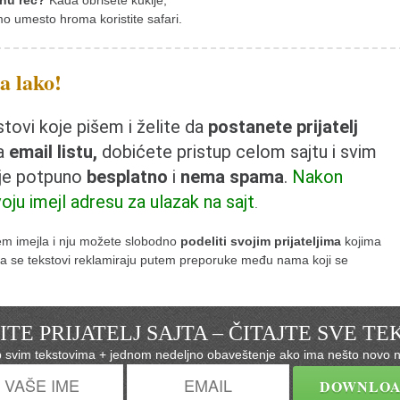
nu reč?
Kada obrišete kukije,
mo umesto hroma koristite safari.
ta lako!
ovi koje pišem i želite da
postanete prijatelj
na
email listu,
dobićete pristup celom sajtu i svim
 je potpuno
besplatno
i
nema spama
.
Nakon
voju imejl adresu za ulazak na sajt
.
tem imejla i nju možete slobodno
podeliti svojim prijateljima
kojima
e da se tekstovi reklamiraju putem preporuke među nama koji se
TE PRIJATELJ SAJTA – ČITAJTE SVE T
p svim tekstovima + jednom nedeljno obaveštenje ako ima nešto novo n