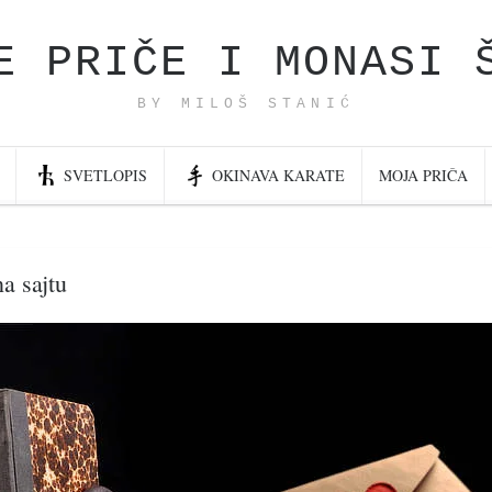
E PRIČE I MONASI 
BY MILOŠ STANIĆ
SVETLOPIS
OKINAVA KARATE
MOJA PRIČA
a sajtu