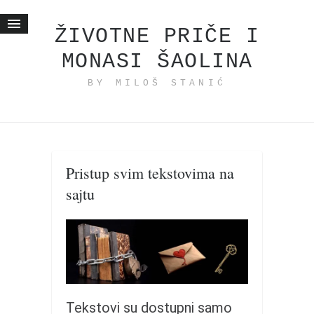
ŽIVOTNE PRIČE I
MONASI ŠAOLINA
Početna
BY MILOŠ STANIĆ
Životne priče
najnovije na blogu
internet poslovanje
ishranom do zdravlja
Pristup svim tekstovima na
moj haiku
sajtu
momenti i mesta
bonus sadržaj
Svetlopis
zakonopravilo
duhovni otac
Tekstovi su dostupni samo