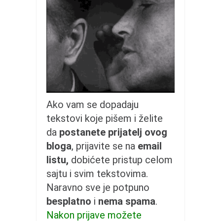
galerija kluba
članarina
kontakt
besplatna e-knjiga
termini treninga
moja priča
moja priča
Ako vam se dopadaju
fotke
tekstovi koje pišem i želite
kontakt
da
postanete prijatelj ovog
bloga
, prijavite se na
email
Ћир
listu,
dobićete pristup celom
sajtu i svim tekstovima.
Naravno sve je potpuno
besplatno
i
nema spama
.
Nakon prijave možete