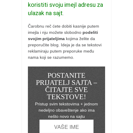
koristiti svoju imejl adresu za
ulazak na sajt
.
Čarobnu reč ćete dobiti kasnije putem
imejla i nju možete slobodno
podeliti
svojim prijateljima
kojima želite da
preporučite blog. Ideja je da se tekstovi
reklamiraju putem preporuke među
nama koji se razumemo.
POSTANITE
PRIJATELJ SAJTA –
ČITAJTE SVE
TEKSTOVE!
Pristup svim tekstovima + jednom
nedeljno obaveštenje ako ima
nešto novo na sajtu