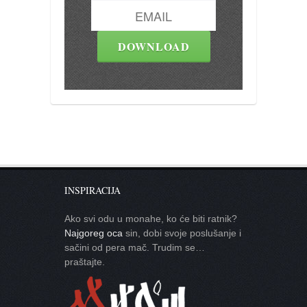
INSPIRACIJA
Ako svi odu u monahe, ko će biti ratnik?
Najgoreg oca
sin, dobi svoje poslušanje i
sačini od pera mač. Trudim se…
praštajte.