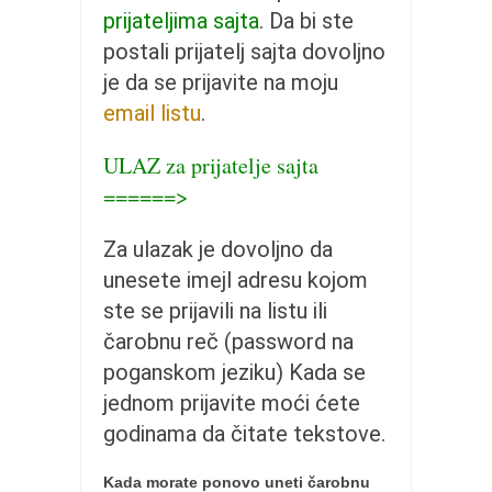
pravoslavlje
prijateljima sajta
. Da bi ste
zabranjena istorija
postali prijatelj sajta dovoljno
ćirilica
je da se prijavite na moju
email listu
.
porodične priče
umesto tvitera
ULAZ za prijatelje sajta
kalendar srpski
======>
azbuki i knjige
Za ulazak je dovoljno da
Okinava karate
unesete imejl adresu kojom
najnovije na blogu
ste se prijavili na listu ili
moje beleške
čarobnu reč (password na
istorija karatea
poganskom jeziku) Kada se
jednom prijavite moći ćete
bubishi
godinama da čitate tekstove.
karate
kihon
Kada morate ponovo uneti čarobnu