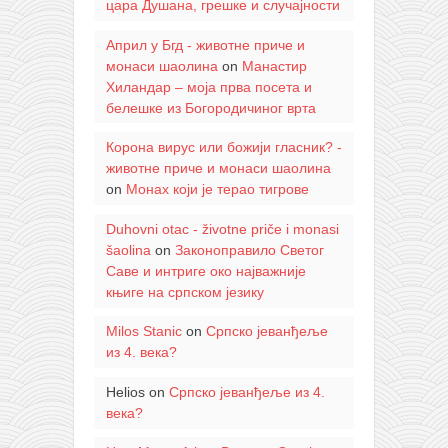
цара Душана, грешке и случајности
Април у Бгд - животне приче и
монаси шаолина
on
Манастир
Хиландар – моја прва посета и
белешке из Богородичиног врта
Корона вирус или божији гласник? -
животне приче и монаси шаолина
on
Монах који је терао тигрове
Duhovni otac - životne priče i monasi
šaolina
on
Законоправило Светог
Саве и интриге око најважније
књиге на српском језику
Milos Stanic
on
Српско јеванђеље
из 4. века?
Helios
on
Српско јеванђеље из 4.
века?