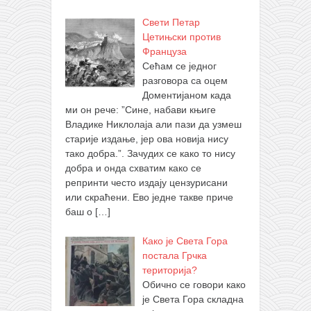
Свети Петар
Цетињски против
Француза
Сећам се једног
разговора са оцем
Доментијаном када
ми он рече: ”Сине, набави књиге
Владике Никлолаја али пази да узмеш
старије издање, јер ова новија нису
тако добра.”. Зачудих се како то нису
добра и онда схватим како се
репринти често издају цензурисани
или скраћени. Ево једне такве приче
баш о
[…]
Како је Света Гора
постала Грчка
територија?
Обично се говори како
је Света Гора складна