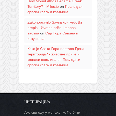
How Mount Athos Became Greek
Territory? - Milos.io
on
Последњи
српски краљ и краљица
Zakonopravilo Savinsko-Tvrdoški
prepis - životne priče i monasi
šaolina
on
Сајт Гора Савина и
искушења
Како је Света Гора постала Грчка
територија? - животне приче и
монаси шаолина
on
Последњи
српски краљ и краљица
ИНСПИРАЦИЈА
Ако сви оду у монахе, ко ће бити