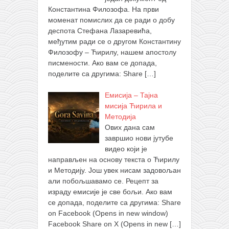
Константина Филозофа. На први
моменат помислих да се ради о добу
деспота Стефана Лазаревића,
међутим ради се о другом Константину
Филозофу – Ћирилу, нашем апостолу
писмености. Ако вам се допада,
поделите са другима: Share
[…]
Емисија – Тајна
мисија Ћирила и
Методија
Ових дана сам
завршио нови јутубе
видео који је
направљен на основу текста о Ћирилу
и Методију. Још увек нисам задовољан
али побољшавамо се. Рецепт за
израду емисије је све бољи. Ако вам
се допада, поделите са другима: Share
on Facebook (Opens in new window)
Facebook Share on X (Opens in new
[…]