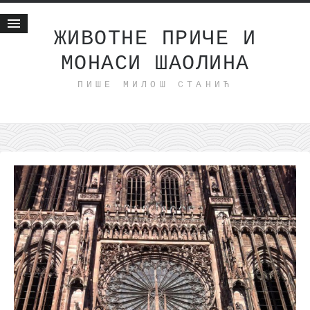
ЖИВОТНЕ ПРИЧЕ И
МОНАСИ ШАОЛИНА
Почетна
ПИШЕ МИЛОШ СТАНИЋ
Животне приче
најновије на блогу
интернет пословање
исхраном до здравља
мој хаику
моменти и места
бонус садржај
светлопис
законоправило
духовни отац