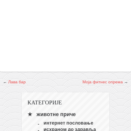
снимци наступа
галерија клуба
чланарина
контакт
бесплатна е-књига
термини тренинга
моја прича
моја прича
фотке
←
Лава бар
Моја фитнес опрема
→
контакт
КАТЕГОРИЈЕ
животне приче
интернет пословање
исхраном до здравља