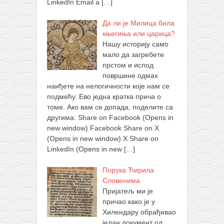
LinkedIn Email a
[…]
Да ли је Милица била
књегиња или царица?
Нашу историју само
мало да загребете
прстом и испод
површине одмах
наиђете на нелогичности које нам се
подмећу. Ево једна кратка прича о
томе. Ако вам се допада, поделите са
другима: Share on Facebook (Opens in
new window) Facebook Share on X
(Opens in new window) X Share on
LinkedIn (Opens in new
[…]
Порука Ћирила
Словенима
Пријатељ ми је
причао како је у
Хилендару обрађивао
један документ од