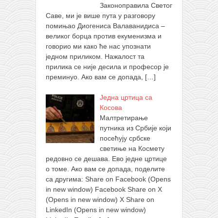
Законоправила Светог
Саве, ми је више пута у разговору
помињао Диогениса Валаванидиса –
великог борца против екуменизма и
говорио ми како ће нас упознати
једном приликом. Нажалост та
прилика се није десила и професор је
преминуо. Ако вам се допада,
[…]
Једна цртица са
Косова
Малтретирање
путника из Србије који
посећују србске
светиње на Космету
редовно се дешава. Ево једне цртице
о томе. Ако вам се допада, поделите
са другима: Share on Facebook (Opens
in new window) Facebook Share on X
(Opens in new window) X Share on
LinkedIn (Opens in new window)