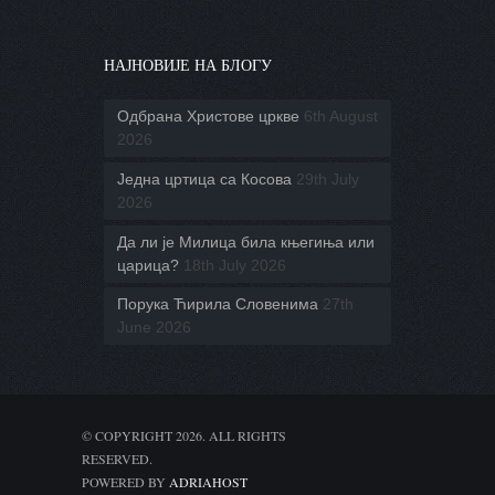
НАЈНОВИЈЕ НА БЛОГУ
Одбрана Христове цркве
6th August
2026
Једна цртица са Косова
29th July
2026
Да ли је Милица била књегиња или
царица?
18th July 2026
Порука Ћирила Словенима
27th
June 2026
© COPYRIGHT 2026. ALL RIGHTS
RESERVED.
POWERED BY
ADRIAHOST