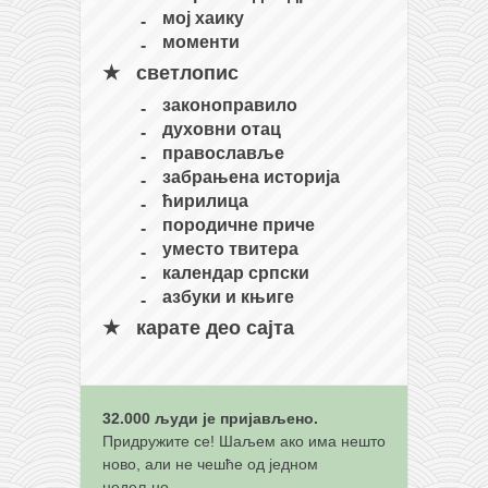
мој хаику
моменти
светлопис
законоправило
духовни отац
православље
забрањена историја
ћирилица
породичне приче
уместо твитера
календар српски
азбуки и књиге
карате део сајта
32.000 људи је пријављено.
Придружите се! Шаљем ако има нешто
ново, али не чешће од једном
недељно.