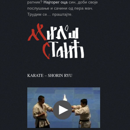
ратник?
Најгорег оца
син, доби своје
послушање и сачини од пера мач.
Трудим се… праштајте.
KARATE – SHORIN RYU