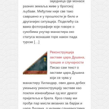
заједница где монаси
разних земаља живе у братској
љубави. Међутим није све тако
савршено и у прошлости је било и
другачијих ситуација. Поделићу са
вама фотографије које говоре о
сукобима унутар манастира око
статуса монашке горе након пада
турске
[…]
Реконструкција
заставе цара Душана,
грешке и случајности
Писао сам текст о
застави цара Душана
који се чува у
манастиру Хиландар, ових дана добих
умањену реконструкцију заставе као
поклон изненађење од мог драгог
пријатеља и брата. Кроз главу ми
прође пар мисли везаних за барјак и
цара Душана, о чудним случајностима