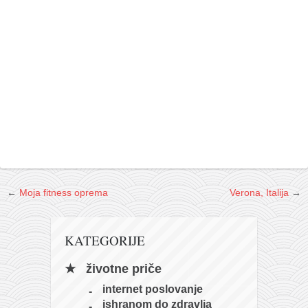
galerija kluba
članarina
kontakt
besplatna e-knjiga
termini treninga
moja priča
moja priča
fotke
kontakt
←
Moja fitness oprema
Verona, Italija
→
Ћир
KATEGORIJE
životne priče
internet poslovanje
ishranom do zdravlja