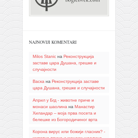
NAJNOVIJI KOMENTARI
Milos Stanic
на
Реконструкција
заставе цара Душана, грешке и
случајности
Васка
на
Реконструкција заставе
цара Душана, грешке и случајности
Април у Бгд - животне приче и
монаси шаолина
на
Манастир
Хиландар – моја прва посета и
белешке из Богородичиног врта
Корона вирус или божији гласник? -