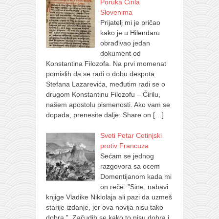
Poruka Ćirila
Slovenima
Prijatelj mi je pričao
kako je u Hilendaru
obrađivao jedan
dokument od
Konstantina Filozofa. Na prvi momenat
pomislih da se radi o dobu despota
Stefana Lazarevića, međutim radi se o
drugom Konstantinu Filozofu – Ćirilu,
našem apostolu pismenosti. Ako vam se
dopada, prenesite dalje: Share on
[…]
Sveti Petar Cetinjski
protiv Francuza
Sećam se jednog
razgovora sa ocem
Domentijanom kada mi
on reče: ”Sine, nabavi
knjige Vladike Niklolaja ali pazi da uzmeš
starije izdanje, jer ova novija nisu tako
dobra.”. Začudih se kako to nisu dobra i