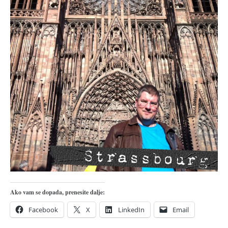
pravoslavlje
zabranjena istorija
ćirilica
porodične priče
umesto tvitera
kalendar srpski
azbuki i knjige
Okinava karate
najnovije na blogu
moje beleške
istorija karatea
bubishi
Ako vam se dopada, prenesite dalje:
karate
Facebook
X
LinkedIn
Email
kihon