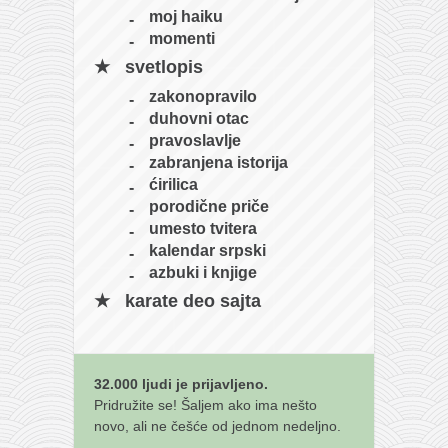
moj haiku
momenti
svetlopis
zakonopravilo
duhovni otac
pravoslavlje
zabranjena istorija
ćirilica
porodične priče
umesto tvitera
kalendar srpski
azbuki i knjige
karate deo sajta
32.000 ljudi je prijavljeno.
Pridružite se! Šaljem ako ima nešto
novo, ali ne češće od jednom nedeljno.