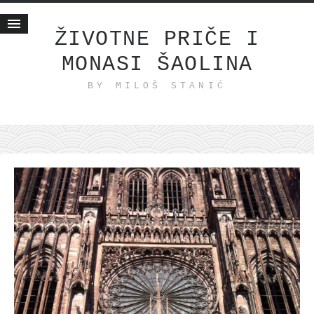
ŽIVOTNE PRIČE I
MONASI ŠAOLINA
Početna
BY MILOŠ STANIĆ
Životne priče
najnovije na blogu
internet poslovanje
ishranom do zdravlja
moj haiku
momenti i mesta
bonus sadržaj
Svetlopis
zakonopravilo
duhovni otac