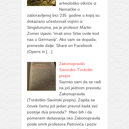
arheološko otkriće iz
Nemačke o
zaboravljenoj bici 235. godine u kojoj su
dokazano učestvovali vojnici iz
Singidunuma, pa je profesor Martin
Zomer izjavio ”imali smo Srbe ovde kod
nas u Germaniji”. Ako vam se dopada,
prenesite dalje: Share on Facebook
(Opens in
[…]
Zakonopravilo
Savinsko-Tvrdoški
prepis
Saznao sam da se radi
na još jednom prevodu
Zakonopravila
(Tvrdoško-Savinski prepis). Zapita se
čovek čemu još jedan prevod kada već
postoje dva prevoda? Hteo bih i da
pomenem dešavanja oko Zakonopravila
posle smrti profesora Petrovića i poziv