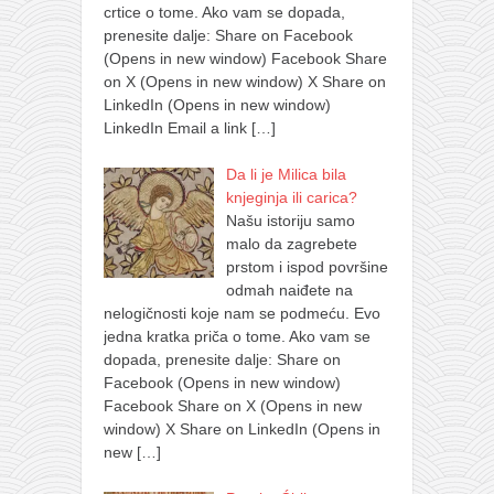
crtice o tome. Ako vam se dopada,
prenesite dalje: Share on Facebook
(Opens in new window) Facebook Share
on X (Opens in new window) X Share on
LinkedIn (Opens in new window)
LinkedIn Email a link
[…]
Da li je Milica bila
knjeginja ili carica?
Našu istoriju samo
malo da zagrebete
prstom i ispod površine
odmah naiđete na
nelogičnosti koje nam se podmeću. Evo
jedna kratka priča o tome. Ako vam se
dopada, prenesite dalje: Share on
Facebook (Opens in new window)
Facebook Share on X (Opens in new
window) X Share on LinkedIn (Opens in
new
[…]