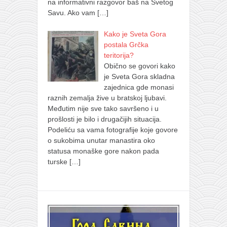
na informativni razgovor baš na Svetog
Savu. Ako vam
[…]
Kako je Sveta Gora
postala Grčka
teritorija?
Obično se govori kako
je Sveta Gora skladna
zajednica gde monasi
raznih zemalja žive u bratskoj ljubavi.
Međutim nije sve tako savršeno i u
prošlosti je bilo i drugačijih situacija.
Podeliću sa vama fotografije koje govore
o sukobima unutar manastira oko
statusa monaške gore nakon pada
turske
[…]