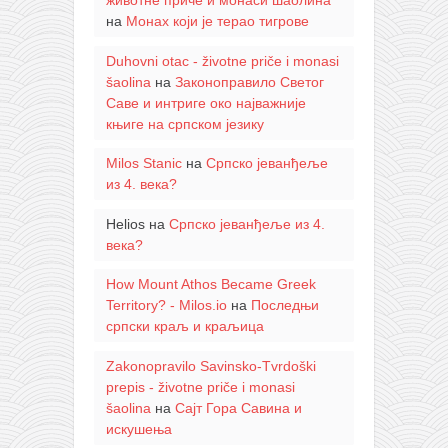
животне приче и монаси шаолина
на
Монах који је терао тигрове
Duhovni otac - životne priče i monasi
šaolina
на
Законоправило Светог
Саве и интриге око најважније
књиге на српском језику
Milos Stanic
на
Српско јеванђеље
из 4. века?
Helios
на
Српско јеванђеље из 4.
века?
How Mount Athos Became Greek
Territory? - Milos.io
на
Последњи
српски краљ и краљица
Zakonopravilo Savinsko-Tvrdoški
prepis - životne priče i monasi
šaolina
на
Сајт Гора Савина и
искушења