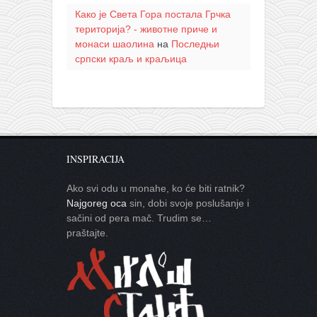
Како је Света Гора постала Грчка
територија? - животне приче и
монаси шаолина
на
Последњи
српски краљ и краљица
INSPIRACIJA
Ako svi odu u monahe, ko će biti ratnik?
Najgoreg oca
sin, dobi svoje poslušanje i
sačini od pera mač. Trudim se…
praštajte.