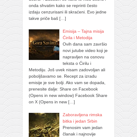
onda shvatim kako se reprinti često
izdaju cenzurisani ili skraćeni. Evo jedne
takve priče baš
[…]
Emisija – Tajna misija
Ćirila i Metodija
Ovih dana sam završio
novi jutube video koji je
napravljen na osnovu
teksta o Ćirilu i
Metodiju. Još uvek nisam zadovoljan ali
poboljšavamo se. Recept za izradu
emisije je sve bolji. Ako vam se dopada,
prenesite dalje: Share on Facebook
(Opens in new window) Facebook Share
on X (Opens in new
[…]
Zaboravljena rimska
bitka i jedan Srbin
Prenosim vam jedan
članak i najnovije