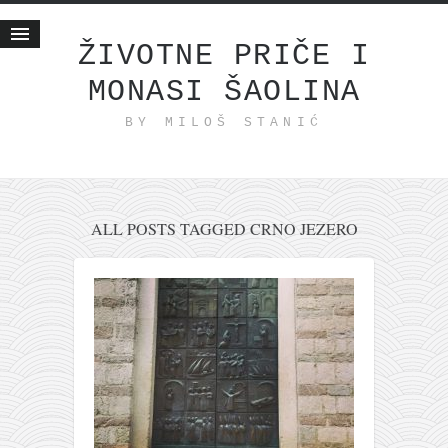
ŽIVOTNE PRIČE I
MONASI ŠAOLINA
Početna
BY MILOŠ STANIĆ
Životne priče
najnovije na blogu
internet poslovanje
ishranom do zdravlja
ALL POSTS TAGGED CRNO JEZERO
moj haiku
momenti i mesta
bonus sadržaj
Svetlopis
zakonopravilo
duhovni otac