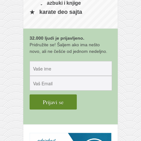
galerija kluba
azbuki i knjige
članarina
karate deo sajta
kontakt
besplatna e-knjiga
32.000 ljudi je prijavljeno.
termini treninga
Pridružite se! Šaljem ako ima nešto
novo, ali ne češće od jednom nedeljno.
moja priča
moja priča
fotke
kontakt
Ћир