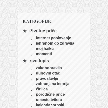
naihanchi
kushanku
KATEGORIJE
passai
temashiwari
životne priče
kobudo
internet poslovanje
ishranom do zdravlja
nunchaku
moj haiku
bo
momenti
tonfa
svetlopis
zakonopravilo
sai
duhovni otac
timbei rochin
pravoslavlje
zabranjena istorija
tsunami dojo
ćirilica
program
porodične priče
umesto tvitera
snimci nastupa
kalendar srpski