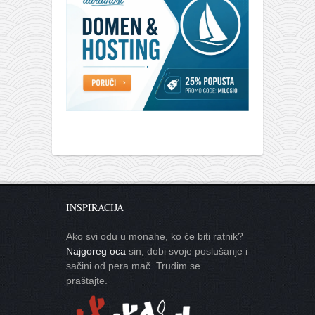
INSPIRACIJA
Ako svi odu u monahe, ko će biti ratnik?
Najgoreg oca
sin, dobi svoje poslušanje i
sačini od pera mač. Trudim se…
praštajte.