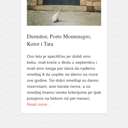
pravoslavlje
zabranjena istorija
ćirilica
porodične priče
Durmitor, Porto Montenegro,
umesto tvitera
Kotor i Tara
kalendar srpski
Ovo leto je specifično jer dobili smo
azbuki i knjige
bebu, mali kreće u školu u septembru i
Okinava karate
imali smo svega par dana da nađemo
smeštaj ili da uopšte ne idemo na more
najnovije na blogu
ove godine. Svi dobri smeštaji su davno
moje beleške
rezervisani, avio karata nema, a za
smeštaj imamo visoke kriterijume jer ipak
istorija karatea
putujemo sa bebom od pet meseci.
Read more…
bubishi
karate
kihon