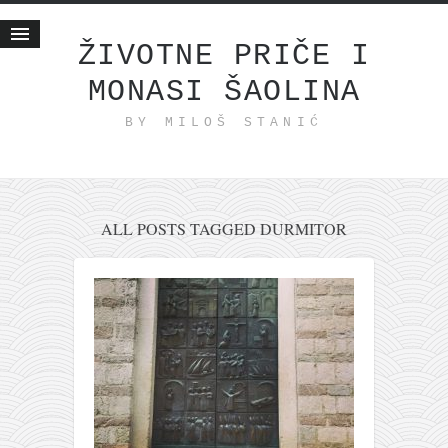
ŽIVOTNE PRIČE I
MONASI ŠAOLINA
Početna
BY MILOŠ STANIĆ
Životne priče
najnovije na blogu
internet poslovanje
ishranom do zdravlja
ALL POSTS TAGGED DURMITOR
moj haiku
momenti i mesta
bonus sadržaj
Svetlopis
zakonopravilo
duhovni otac