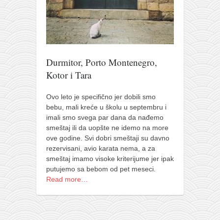
pravoslavlje
zabranjena istorija
ćirilica
porodične priče
Durmitor, Porto Montenegro,
umesto tvitera
Kotor i Tara
kalendar srpski
Ovo leto je specifično jer dobili smo
azbuki i knjige
bebu, mali kreće u školu u septembru i
Okinava karate
imali smo svega par dana da nađemo
smeštaj ili da uopšte ne idemo na more
najnovije na blogu
ove godine. Svi dobri smeštaji su davno
moje beleške
rezervisani, avio karata nema, a za
smeštaj imamo visoke kriterijume jer ipak
istorija karatea
putujemo sa bebom od pet meseci.
Read more…
bubishi
karate
kihon