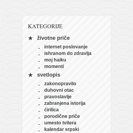
naihanchi
kushanku
KATEGORIJE
passai
temashiwari
životne priče
kobudo
internet poslovanje
ishranom do zdravlja
nunchaku
moj haiku
bo
momenti
tonfa
svetlopis
zakonopravilo
sai
duhovni otac
timbei rochin
pravoslavlje
zabranjena istorija
tsunami dojo
ćirilica
program
porodične priče
umesto tvitera
snimci nastupa
kalendar srpski