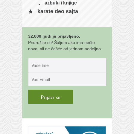
galerija kluba
azbuki i knjige
članarina
karate deo sajta
kontakt
besplatna e-knjiga
32.000 ljudi je prijavljeno.
termini treninga
Pridružite se! Šaljem ako ima nešto
novo, ali ne češće od jednom nedeljno.
moja priča
moja priča
fotke
kontakt
Ћир