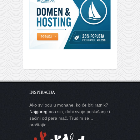
INSPIRACIJA
Ako svi odu u monahe, ko će biti ratnik?
Najgoreg oca
sin, dobi svoje poslušanje i
sačini od pera mač. Trudim se…
praštajte.