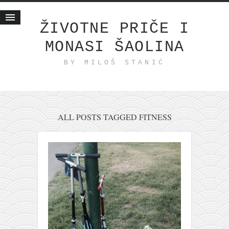
ŽIVOTNE PRIČE I
MONASI ŠAOLINA
Početna
BY MILOŠ STANIĆ
Životne priče
najnovije na blogu
internet poslovanje
ishranom do zdravlja
ALL POSTS TAGGED FITNESS
moj haiku
momenti i mesta
bonus sadržaj
Svetlopis
zakonopravilo
duhovni otac