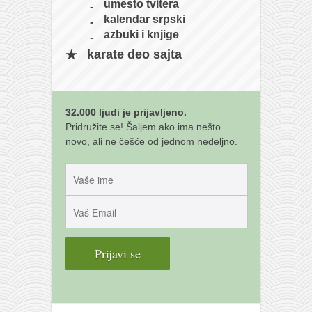
galerija kluba
umesto tvitera
kalendar srpski
članarina
azbuki i knjige
kontakt
karate deo sajta
besplatna e-knjiga
termini treninga
32.000 ljudi je prijavljeno.
moja priča
Pridružite se! Šaljem ako ima nešto
moja priča
novo, ali ne češće od jednom nedeljno.
fotke
kontakt
Ћир