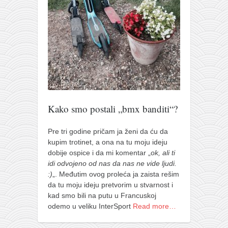
pravoslavlje
zabranjena istorija
ćirilica
porodične priče
umesto tvitera
kalendar srpski
azbuki i knjige
Kako smo postali „bmx banditi“?
Okinava karate
Pre tri godine pričam ja ženi da ću da
najnovije na blogu
kupim trotinet, a ona na tu moju ideju
dobije ospice i da mi komentar „
ok, ali ti
moje beleške
idi odvojeno od nas da nas ne vide ljudi.
istorija karatea
:)
„. Međutim ovog proleća ja zaista rešim
da tu moju ideju pretvorim u stvarnost i
bubishi
kad smo bili na putu u Francuskoj
karate
odemo u veliku InterSport
Read more…
kihon