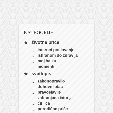
naihanchi
kushanku
passai
temashiwari
KATEGORIJE
kobudo
životne priče
nunchaku
internet poslovanje
bo
ishranom do zdravlja
moj haiku
tonfa
momenti
sai
svetlopis
timbei rochin
zakonopravilo
duhovni otac
tsunami dojo
pravoslavlje
program
zabranjena istorija
ćirilica
snimci nastupa
porodične priče