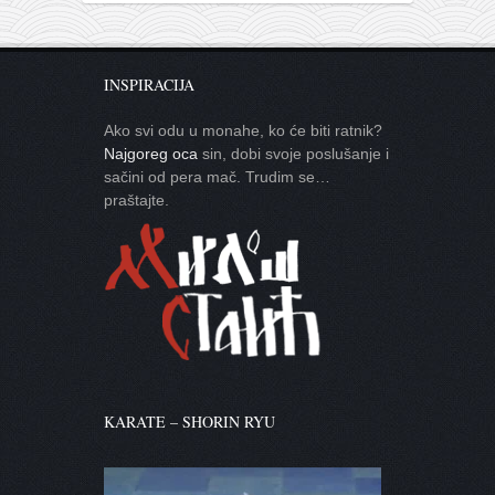
INSPIRACIJA
Ako svi odu u monahe, ko će biti ratnik?
Najgoreg oca
sin, dobi svoje poslušanje i
sačini od pera mač. Trudim se…
praštajte.
KARATE – SHORIN RYU