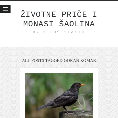
ŽIVOTNE PRIČE I
MONASI ŠAOLINA
Početna
BY MILOŠ STANIĆ
Životne priče
najnovije na blogu
internet poslovanje
ishranom do zdravlja
ALL POSTS TAGGED GORAN KOMAR
moj haiku
momenti i mesta
bonus sadržaj
Svetlopis
zakonopravilo
duhovni otac