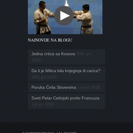
NAJNOVIJE NA BLOGU
Jedna crtica sa Kosova
30th јул
2026
Da li je Milica bila knjeginja ili carica?
18th јул 2026
Poruka Ćirila Slovenima
1st јул 2026
Sveti Petar Cetinjski protiv Francuza
1st јул 2026