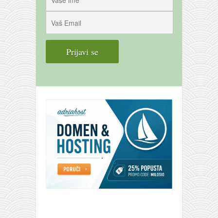
galerija kluba
članarina
kontakt
besplatna e-knjiga
termini treninga
moja priča
moja priča
fotke
kontakt
Ћир