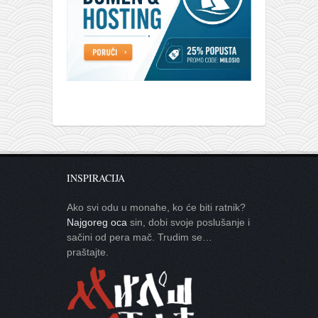
INSPIRACIJA
Ako svi odu u monahe, ko će biti ratnik?
Najgoreg oca
sin, dobi svoje poslušanje i
sačini od pera mač. Trudim se…
praštajte.