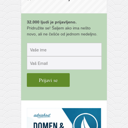
galerija kluba
članarina
kontakt
32.000 ljudi je prijavljeno.
besplatna e-knjiga
Pridružite se! Šaljem ako ima nešto
novo, ali ne češće od jednom nedeljno.
termini treninga
moja priča
moja priča
fotke
kontakt
Ћир