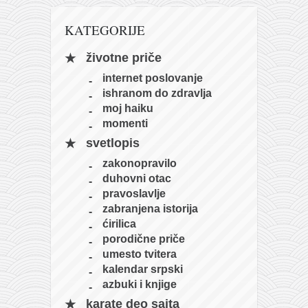
naihanchi
KATEGORIJE
kushanku
životne priče
passai
internet poslovanje
temashiwari
ishranom do zdravlja
kobudo
moj haiku
momenti
nunchaku
svetlopis
bo
zakonopravilo
tonfa
duhovni otac
pravoslavlje
sai
zabranjena istorija
timbei rochin
ćirilica
porodične priče
tsunami dojo
umesto tvitera
program
kalendar srpski
azbuki i knjige
snimci nastupa
karate deo sajta