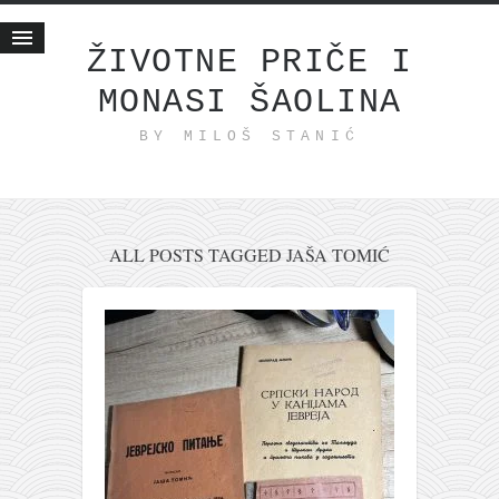
ŽIVOTNE PRIČE I
MONASI ŠAOLINA
Početna
BY MILOŠ STANIĆ
Životne priče
najnovije na blogu
internet poslovanje
ishranom do zdravlja
ALL POSTS TAGGED JAŠA TOMIĆ
moj haiku
momenti i mesta
bonus sadržaj
Svetlopis
zakonopravilo
duhovni otac