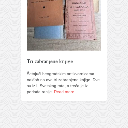
pravoslavlje
zabranjena istorija
ćirilica
porodične priče
umesto tvitera
kalendar srpski
azbuki i knjige
Tri zabranjene knjige
Okinava karate
Šetajući beogradskim antikvarnicama
najnovije na blogu
naiđoh na ove tri zabranjene knjige. Dve
su iz II Svetskog rata, a treća je iz
moje beleške
perioda ranije.
Read more…
istorija karatea
bubishi
karate
kihon