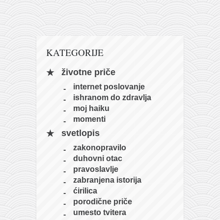
naihanchi
kushanku
passai
KATEGORIJE
temashiwari
životne priče
kobudo
internet poslovanje
nunchaku
ishranom do zdravlja
bo
moj haiku
momenti
tonfa
svetlopis
sai
zakonopravilo
timbei rochin
duhovni otac
pravoslavlje
tsunami dojo
zabranjena istorija
program
ćirilica
porodične priče
snimci nastupa
umesto tvitera