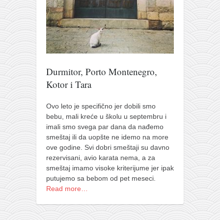
pravoslavlje
zabranjena istorija
ćirilica
porodične priče
umesto tvitera
Durmitor, Porto Montenegro,
Kotor i Tara
kalendar srpski
azbuki i knjige
Ovo leto je specifično jer dobili smo
Okinava karate
bebu, mali kreće u školu u septembru i
imali smo svega par dana da nađemo
najnovije na blogu
smeštaj ili da uopšte ne idemo na more
ove godine. Svi dobri smeštaji su davno
moje beleške
rezervisani, avio karata nema, a za
istorija karatea
smeštaj imamo visoke kriterijume jer ipak
putujemo sa bebom od pet meseci.
bubishi
Read more…
karate
kihon