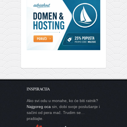
INSPIRACIJA
Ako svi odu u monahe, ko će biti ratnik?
Najgoreg oca
sin, dobi svoje poslušanje i
sačini od pera mač. Trudim se…
praštajte.