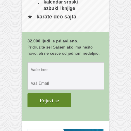
galerija kluba
kalendar srpski
azbuki i knjige
članarina
karate deo sajta
kontakt
besplatna e-knjiga
termini treninga
32.000 ljudi je prijavljeno.
Pridružite se! Šaljem ako ima nešto
moja priča
novo, ali ne češće od jednom nedeljno.
moja priča
fotke
kontakt
Ћир