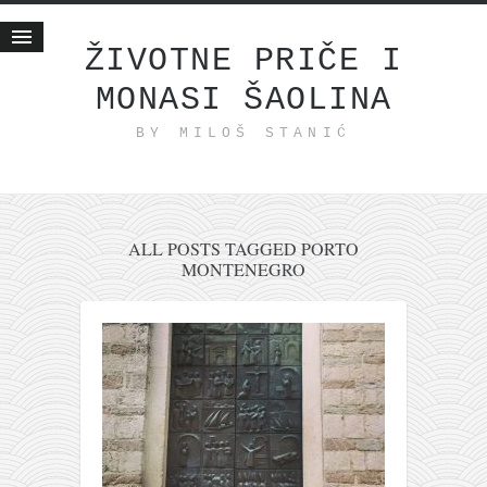
ŽIVOTNE PRIČE I
MONASI ŠAOLINA
Početna
BY MILOŠ STANIĆ
Životne priče
najnovije na blogu
internet poslovanje
ishranom do zdravlja
ALL POSTS TAGGED PORTO
MONTENEGRO
moj haiku
momenti i mesta
bonus sadržaj
Svetlopis
zakonopravilo
duhovni otac