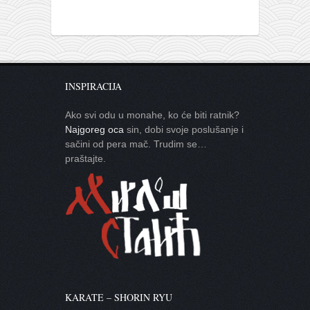
INSPIRACIJA
Ako svi odu u monahe, ko će biti ratnik?
Najgoreg oca
sin, dobi svoje poslušanje i
sačini od pera mač. Trudim se…
praštajte.
KARATE – SHORIN RYU