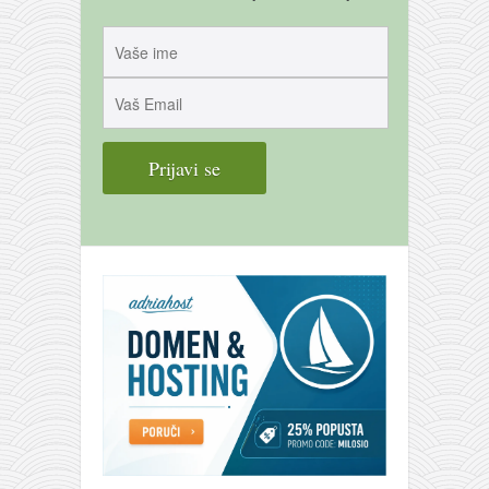
galerija kluba
članarina
kontakt
besplatna e-knjiga
termini treninga
moja priča
moja priča
fotke
kontakt
Ћир