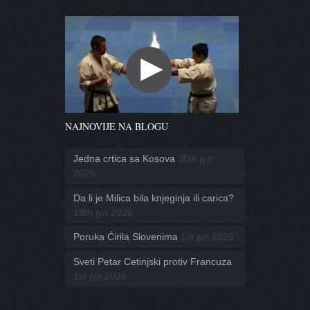
NAJNOVIJE NA BLOGU
Jedna crtica sa Kosova
30th јул
2026
Da li je Milica bila knjeginja ili carica?
18th јул 2026
Poruka Ćirila Slovenima
1st јул 2026
Sveti Petar Cetinjski protiv Francuza
1st јул 2026