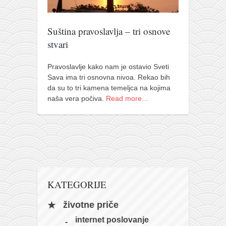
pravoslavlje
zabranjena istorija
Suština pravoslavlja – tri osnove
ćirilica
stvari
porodične priče
Pravoslavlje kako nam je ostavio Sveti
umesto tvitera
Sava ima tri osnovna nivoa. Rekao bih
kalendar srpski
da su to tri kamena temeljca na kojima
naša vera počiva.
Read more…
azbuki i knjige
Okinava karate
najnovije na blogu
moje beleške
istorija karatea
KATEGORIJE
bubishi
karate
životne priče
kihon
internet poslovanje