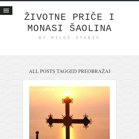
ŽIVOTNE PRIČE I
MONASI ŠAOLINA
Početna
BY MILOŠ STANIĆ
Životne priče
najnovije na blogu
internet poslovanje
ishranom do zdravlja
ALL POSTS TAGGED PREOBRAŽAJ
moj haiku
momenti i mesta
bonus sadržaj
Svetlopis
zakonopravilo
duhovni otac