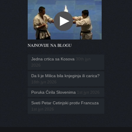
NAJNOVIJE NA BLOGU
Jedna crtica sa Kosova
30th јул
2026
Da li je Milica bila knjeginja ili carica?
18th јул 2026
Poruka Ćirila Slovenima
1st јул 2026
Sveti Petar Cetinjski protiv Francuza
1st јул 2026