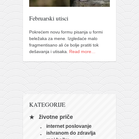
pravoslavlje
zabranjena istorija
Februarski utisci
ćirilica
Pokrećem novu formu pisanja u formi
porodične priče
beležaka za mene. Izgledaće malo
umesto tvitera
fragmentisano ali će bolje pratiti tok
dešavanja i utisaka.
Read more…
kalendar srpski
azbuki i knjige
Okinava karate
najnovije na blogu
moje beleške
KATEGORIJE
istorija karatea
bubishi
životne priče
karate
internet poslovanje
ishranom do zdravlja
kihon