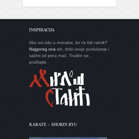
INSPIRACIJA
Ako svi odu u monahe, ko će biti ratnik?
Najgoreg oca
sin, dobi svoje poslušanje i
sačini od pera mač. Trudim se…
praštajte.
KARATE – SHORIN RYU