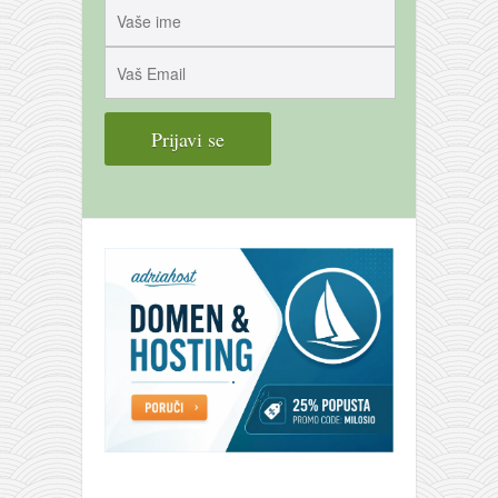
galerija kluba
članarina
kontakt
besplatna e-knjiga
termini treninga
moja priča
moja priča
fotke
kontakt
Ћир